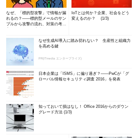
なぜ、「標的型攻撃」で情報が漏
IoTとは何か？企業、社会をどう
れるの？――標的型メールのサン
変えるのか？ (1/3)
プルから攻撃の流れ、対策の考え
方まで、もう一度分かりやすく
解...
なぜ生成AI導入に踏み切れない？ 生産性と組織力
を高める鍵
PR(ITmedia エンタープライズ)
日本企業は「ISMS」に偏り過ぎ？――PwCが「グ
ローバル情報セキュリティ調査 2016」を発表
知っておいて損はなし！ Office 2016からのダウン
グレード方法 (1/3)