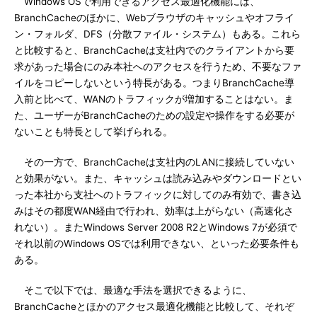
Windows OSで利用できるアクセス最適化機能には、
BranchCacheのほかに、Webブラウザのキャッシュやオフライ
ン・フォルダ、DFS（分散ファイル・システム）もある。これら
と比較すると、BranchCacheは支社内でのクライアントから要
求があった場合にのみ本社へのアクセスを行うため、不要なファ
イルをコピーしないという特長がある。つまりBranchCache導
入前と比べて、WANのトラフィックが増加することはない。ま
た、ユーザーがBranchCacheのための設定や操作をする必要が
ないことも特長として挙げられる。
その一方で、BranchCacheは支社内のLANに接続していない
と効果がない。また、キャッシュは読み込みやダウンロードとい
った本社から支社へのトラフィックに対してのみ有効で、書き込
みはその都度WAN経由で行われ、効率は上がらない（高速化さ
れない）。またWindows Server 2008 R2とWindows 7が必須で
それ以前のWindows OSでは利用できない、といった必要条件も
ある。
そこで以下では、最適な手法を選択できるように、
BranchCacheとほかのアクセス最適化機能と比較して、それぞ