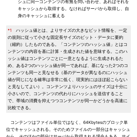
シュに同一コンテンツの有無を問い合わせ、あればそれを
キャッシュから取得する。なければサーバから取得し、自
身のキャッシュに蓄える
*1
ハッシュ値とは、よりサイズの大きなビット情報を、一定
の規則に従って小さな固定長サイズのビット・データに要約
（縮約）したものである。「コンテンツのハッシュ値」とはコ
ンテンツの内容を基に計算・生成された値を意味する。このハ
ッシュ値はコンテンツごとに一意となるように生成されるた
め、ある2つのハッシュ値が同一であれば、基になった2つのコ
ンテンツも同一と見なせる（基のデータが異なるのにハッシュ
値が同じになる確率は非常に低く、現実的にはほぼ起こらない
と見なしてよい）。コンテンツよりハッシュのサイズは十分に
小さいので、コンテンツの代わりにハッシュを送信すること
で、帯域の消費を抑えつつコンテンツが同一かどうかを高速に
比較できる。
コンテンツはファイル単位ではなく、64Kbytesのブロック単
位でキャッシュされる。そのためファイルの一部分はキャッシュ
から、そのほかの部分はサーバから取得される場合もある。サイ