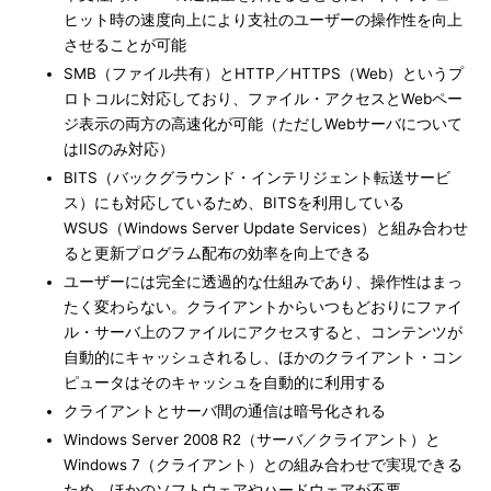
ヒット時の速度向上により支社のユーザーの操作性を向上
させることが可能
SMB（ファイル共有）とHTTP／HTTPS（Web）というプ
ロトコルに対応しており、ファイル・アクセスとWebペー
ジ表示の両方の高速化が可能（ただしWebサーバについて
はIISのみ対応）
BITS（バックグラウンド・インテリジェント転送サービ
ス）にも対応しているため、BITSを利用している
WSUS（Windows Server Update Services）と組み合わせ
ると更新プログラム配布の効率を向上できる
ユーザーには完全に透過的な仕組みであり、操作性はまっ
たく変わらない。クライアントからいつもどおりにファイ
ル・サーバ上のファイルにアクセスすると、コンテンツが
自動的にキャッシュされるし、ほかのクライアント・コン
ピュータはそのキャッシュを自動的に利用する
クライアントとサーバ間の通信は暗号化される
Windows Server 2008 R2（サーバ／クライアント）と
Windows 7（クライアント）との組み合わせで実現できる
ため、ほかのソフトウェアやハードウェアが不要