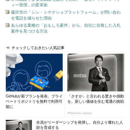
ィー管理」の変革術
藤沢市の「シン・シヤクショプラットフォーム」が問い合わ
せ電話を減らせた理由
あらゆる業種の「おもしろ案件」から、自社に合致した入札
案件を見つける方法
チェックしておきたい人気記事
GitHubが新プランを発表、プライ
「さすが」と言われる驚きや感動
ベートリポジトリを無料で利用可
を。新しい価値を生む電通の挑戦
能に
PR(dentsu Japan)
全員がリーダーシップを発揮し、自分より優れた人
財を育成する