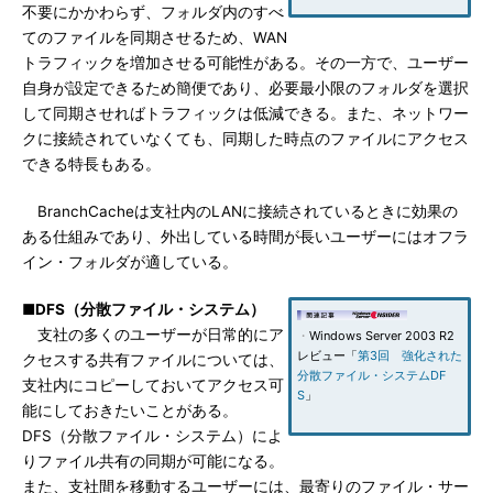
不要にかかわらず、フォルダ内のすべ
てのファイルを同期させるため、WAN
トラフィックを増加させる可能性がある。その一方で、ユーザー
自身が設定できるため簡便であり、必要最小限のフォルダを選択
して同期させればトラフィックは低減できる。また、ネットワー
クに接続されていなくても、同期した時点のファイルにアクセス
できる特長もある。
BranchCacheは支社内のLANに接続されているときに効果の
ある仕組みであり、外出している時間が長いユーザーにはオフラ
イン・フォルダが適している。
■DFS（分散ファイル・システム）
支社の多くのユーザーが日常的にア
・
Windows Server 2003 R2
レビュー「
第3回 強化された
クセスする共有ファイルについては、
分散ファイル・システムDF
支社内にコピーしておいてアクセス可
S
」
能にしておきたいことがある。
DFS（分散ファイル・システム）によ
りファイル共有の同期が可能になる。
また、支社間を移動するユーザーには、最寄りのファイル・サー