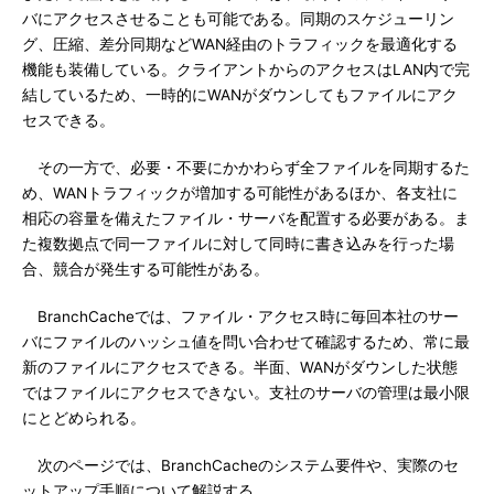
バにアクセスさせることも可能である。同期のスケジューリン
グ、圧縮、差分同期などWAN経由のトラフィックを最適化する
機能も装備している。クライアントからのアクセスはLAN内で完
結しているため、一時的にWANがダウンしてもファイルにアク
セスできる。
その一方で、必要・不要にかかわらず全ファイルを同期するた
め、WANトラフィックが増加する可能性があるほか、各支社に
相応の容量を備えたファイル・サーバを配置する必要がある。ま
た複数拠点で同一ファイルに対して同時に書き込みを行った場
合、競合が発生する可能性がある。
BranchCacheでは、ファイル・アクセス時に毎回本社のサー
バにファイルのハッシュ値を問い合わせて確認するため、常に最
新のファイルにアクセスできる。半面、WANがダウンした状態
ではファイルにアクセスできない。支社のサーバの管理は最小限
にとどめられる。
次のページでは、BranchCacheのシステム要件や、実際のセ
ットアップ手順について解説する。