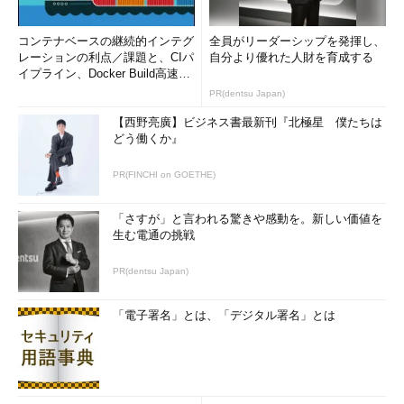
コンテナベースの継続的インテグ
全員がリーダーシップを発揮し、
レーションの利点／課題と、CIパ
自分より優れた人財を育成する
イプライン、Docker Build高速化
のコツ (1/2...
PR(dentsu Japan)
【西野亮廣】ビジネス書最新刊『北極星 僕たちは
どう働くか』
PR(FINCHI on GOETHE)
「さすが」と言われる驚きや感動を。新しい価値を
生む電通の挑戦
PR(dentsu Japan)
「電子署名」とは、「デジタル署名」とは