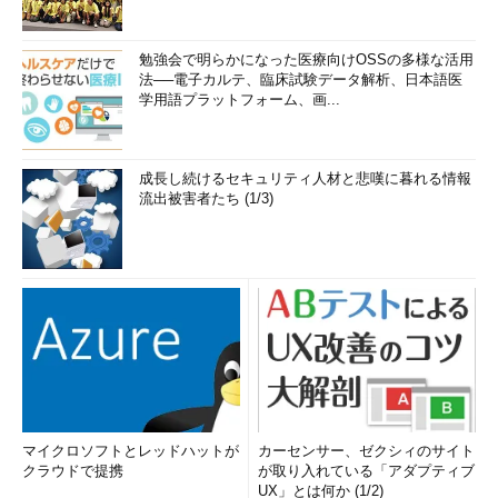
勉強会で明らかになった医療向けOSSの多様な活用
法──電子カルテ、臨床試験データ解析、日本語医
学用語プラットフォーム、画...
成長し続けるセキュリティ人材と悲嘆に暮れる情報
流出被害者たち (1/3)
マイクロソフトとレッドハットが
カーセンサー、ゼクシィのサイト
クラウドで提携
が取り入れている「アダプティブ
UX」とは何か (1/2)