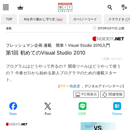
TOP
AIを作り動かし守り生かす
ロー/ノーコード
クラウドネイ
連載
2010年5月11日 公開
フレッシュマン企画 連載 簡単！Visual Studio 2010入門
第1回 初めてのVisual Studio 2010
（1/4 ページ）
プログラムはどうやって作るの？ 開発ツールはどうやって使う
の？ 今春ゼロから始める新人プログラマのための連載スター
ト。
[
一色政彦
，デジタルアドバンテージ]
PC用表示
関連情報
Share
Post
LINE
Hatena