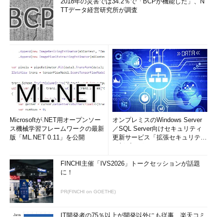
2018年の災害では34.2％で「BCPが機能した」、N
TTデータ経営研究所が調査
Microsoftが.NET用オープンソー
オンプレミスのWindows Server
ス機械学習フレームワークの最新
／SQL Server向けセキュリティ
版「ML.NET 0.11」を公開
更新サービス「拡張セキュリティ
更新プログ...
FINCHI主催「IVS2026」トークセッションが話題
に！
PR(FINCHI on GOETHE)
IT開発者の75％以上が開発以外にも従事、楽天コミ