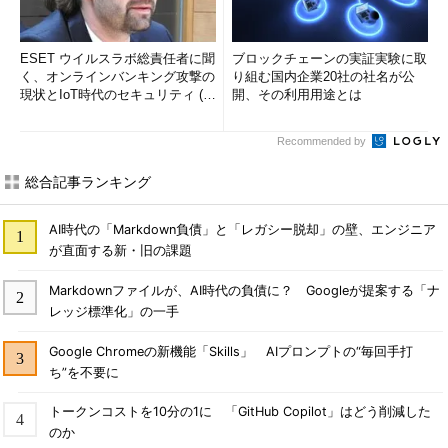
ESET ウイルスラボ総責任者に聞
ブロックチェーンの実証実験に取
く、オンラインバンキング攻撃の
り組む国内企業20社の社名が公
現状とIoT時代のセキュリティ (1/
開、その利用用途とは
2)
Recommended by
総合記事ランキング
AI時代の「Markdown負債」と「レガシー脱却」の壁、エンジニア
が直面する新・旧の課題
Markdownファイルが、AI時代の負債に？ Googleが提案する「ナ
レッジ標準化」の一手
Google Chromeの新機能「Skills」 AIプロンプトの“毎回手打
ち”を不要に
トークンコストを10分の1に 「GitHub Copilot」はどう削減した
のか