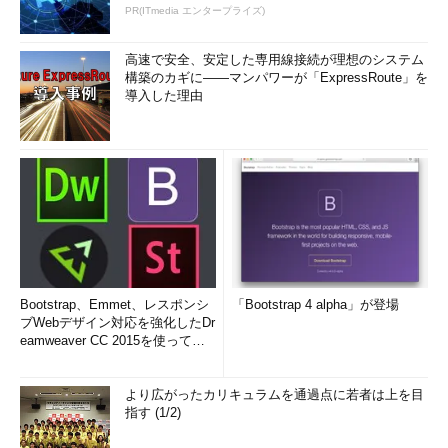
PR(ITmedia エンタープライズ)
高速で安全、安定した専用線接続が理想のシステム
構築のカギに――マンパワーが「ExpressRoute」を
導入した理由
Bootstrap、Emmet、レスポンシ
「Bootstrap 4 alpha」が登場
ブWebデザイン対応を強化したDr
eamweaver CC 2015を使って
み...
より広がったカリキュラムを通過点に若者は上を目
指す (1/2)