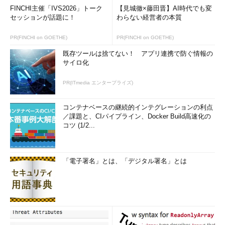
仮想マシンをホストするためのHyper-V 2.0
FINCHI主催「IVS2026」トーク
【見城徹×藤田晋】AI時代でも変
クライアントからの接続要求を適切な仮想デスクトップに
セッションが話題に！
わらない経営者の本質
リダイレクトする機能
PR(FINCHI on GOETHE)
PR(FINCHI on GOETHE)
ネットワーク遮断などを考慮して既存の接続を管理する接
続ブローカ
既存ツールは捨てない！ アプリ連携で防ぐ情報の
サイロ化
PR(ITmedia エンタープライズ)
コンテナベースの継続的インテグレーションの利点
／課題と、CIパイプライン、Docker Build高速化の
コツ (1/2...
「電子署名」とは、「デジタル署名」とは
リモート・デスクトップ・サービスの管
理画面
（1）
上述の接続ブローカを設定する
ための管理ツール。