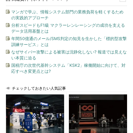
る「窓口」であるVDIポータル（RD Webアクセス）
マンガで学ぶ、情報システム部門の業務負荷を軽くするため
複数の仮想マシンをプール化する機能
の実践的アプローチ
分析スピードもF1級 マクラーレンレーシングの成功を支える
データ活用基盤とは
年間50億通のメール/SMS判定の知見を生かした「標的型攻撃
訓練サービス」とは
なぜサイバー攻撃による被害は沈静化しない? 報道では見えな
い本質に迫る
国税庁の次世代基幹システム「KSK2」稼働開始に向けて、対
応すべき変更点とは?
チェックしておきたい人気記事
管理ツールで10台のWindows XP仮想マシンをプ
ール化したところ
例えばクライアントからWindows XPの仮想マシ
ンが要求されると、VDIはこのプールから空いてい
る仮想マシンを選んで割り当てることができる。