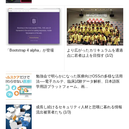
「Bootstrap 4 alpha」が登場
より広がったカリキュラムを通過
点に若者は上を目指す (1/2)
勉強会で明らかになった医療向けOSSの多様な活用
法──電子カルテ、臨床試験データ解析、日本語医
学用語プラットフォーム、画...
成長し続けるセキュリティ人材と悲嘆に暮れる情報
流出被害者たち (1/3)