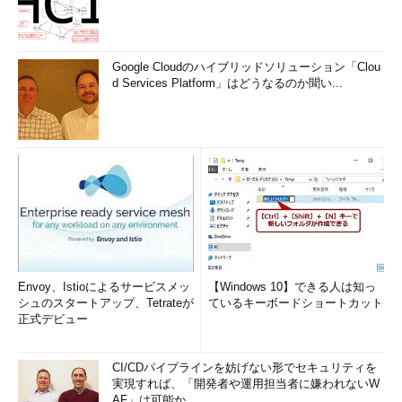
DIポータル（RD Webアクセス）」
VDIによる仮想マシンやアプリケーションを利用す
るには、クライアント・マシンのWebブラウザで
このVDIポータルのページを開き、対象のアイコン
Google Cloudのハイブリッドソリューション「Clou
をクリックする。
d Services Platform」はどうなるのか聞い...
Windows 7やWindows XPなど、プール化された仮想デスクト
ップへアクセスする機能、個人専用の仮想デスクトップへアクセ
スする機能、そして直接アプリケーションを呼び出す機能も、こ
のWebサイトから利用できる。
Envoy、Istioによるサービスメッ
【Windows 10】できる人は知っ
シュのスタートアップ、Tetrateが
ているキーボードショートカット
正式デビュー
CI/CDパイプラインを妨げない形でセキュリティを
実現すれば、「開発者や運用担当者に嫌われないW
AF」は可能か