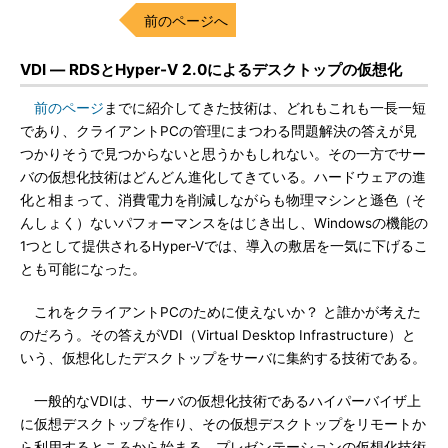
前のページへ
VDI ― RDSとHyper-V 2.0によるデスクトップの仮想化
前のページ
までに紹介してきた技術は、どれもこれも一長一短
であり、クライアントPCの管理にまつわる問題解決の答えが見
つかりそうで見つからないと思うかもしれない。その一方でサー
バの仮想化技術はどんどん進化してきている。ハードウェアの進
化と相まって、消費電力を削減しながらも物理マシンと遜色（そ
んしょく）ないパフォーマンスをはじき出し、Windowsの機能の
1つとして提供されるHyper-Vでは、導入の敷居を一気に下げるこ
とも可能になった。
これをクライアントPCのために使えないか？ と誰かが考えた
のだろう。その答えがVDI（Virtual Desktop Infrastructure）と
いう、仮想化したデスクトップをサーバに集約する技術である。
一般的なVDIは、サーバの仮想化技術であるハイパーバイザ上
に仮想デスクトップを作り、その仮想デスクトップをリモートか
ら利用するところから始まる。プレゼンテーションの仮想化技術