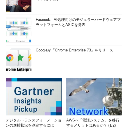
クライアント・マシンからVDIポータルを介して仮
想マシンに接続した例
Windows 7のクライアント・マシンからVDIポー
タルにアクセスし、サーバ・ルームのHyper-V 2.0
Faceook、AI処理向けのモジュラーハードウェアプ
上で動作しているWindows XP仮想マシンに接続
ラットフォームとASICを発表
して利用している。
（1）
Internet ExplorerでVDIポータルのページ
を表示したところ。アイコンをクリックすれば、
その機能が利用できるという単純な仕組みだ。
（2）
これをクリックすると、Windows XP仮
Googleが「Chrome Enterprise 73」をリリース
想マシンに接続できる。
（3）
（2）
によって表示されたWindows XP仮
想マシンのデスクトップ画面。
エンドユーザーに提供されるVDIの機能やサービスと、それを
裏方として支えるVDIシステムの姿がイメージできただろうか。
最後に、Windows Server 2008 R2のVDIを利用する際の、仮
想デスクトップとクライアントそれぞれの要件を以下に記す。
■VDI上の仮想デスクトップ（接続される側）
デジタルトランスフォーメーショ
AWSへ「電話システム」を移行
ンの進捗状況を測定するには
するメリットはあるか？ (1/2)