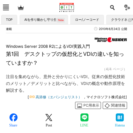
TOP
AIを作り動かし守り生かす
ロー/ノーコード
クラウドネイ
連載
2010年6月24日 公開
Windows Server 2008 R2によるVDI実践入門
第1回 デスクトップの仮想化とVDIの違いを知っ
ていますか？
（4/4 ページ）
注目を集めながら、意外と分かりにくいVDI。従来の仮想化技術
のメリット／デメリットと比べながら、VDIの概念や動作原理を
解説する。
[
高添修（エバンジェリスト）
，マイクロソフト株式会社]
PC用表示
関連情報
Share
Post
LINE
Hatena