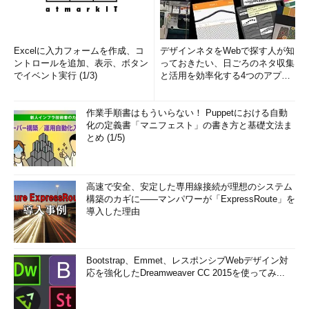
まずは、「マイクロソフト・テクノロジだけでここまででき
る」ということをご理解いただけたら幸いである。第2回以降の
記事では、VDIの構築手順を解説していく。
Excelに入力フォームを作成、コ
デザインネタをWebで探す人が知
ントロールを追加、表示、ボタン
っておきたい、日ごろのネタ収集
次の回へ »
でイベント実行 (1/3)
と活用を効率化する4つのアプリ
(1/3)
「
Windows Server 2008 R2によるVDI実践入
作業手順書はもういらない！ Puppetにおける自動
門
」
化の定義書「マニフェスト」の書き方と基礎文法ま
とめ (1/5)
高速で安全、安定した専用線接続が理想のシステム
構築のカギに――マンパワーが「ExpressRoute」を
導入した理由
Bootstrap、Emmet、レスポンシブWebデザイン対
応を強化したDreamweaver CC 2015を使ってみ...