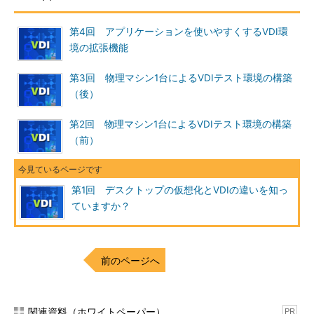
構築した、Windows Server 2008 R2におけるVDI環境の全体像
である。
第4回 アプリケーションを使いやすくするVDI環
境の拡張機能
第3回 物理マシン1台によるVDIテスト環境の構築
（後）
第2回 物理マシン1台によるVDIテスト環境の構築
（前）
第1回 デスクトップの仮想化とVDIの違いを知っ
Windows Server 2008 R2におけるVDIの全体像
ていますか？
VDI向けの管理機能を追加されたRDSやHyper-V 2.
0、Active Directory、App-Vなどで構成される。
なお、「RD」はRemote Desktopの略。
前のページへ
このVDIの要素としては、以下のようなものがある。
関連資料（ホワイトペーパー）
エンドユーザーに仮想マシンやアプリケーションを提供す
PR