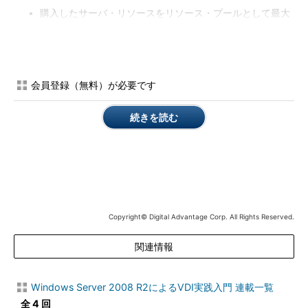
購入したサーバ・リソースをリソース・プールとして最大
限活用できる
クライアント・マシンの性能が少々劣っていても、最新の
OSやアプリケーションを利用できる
新しいOSの社内展開がサーバ・ルーム内で迅速に実現でき
会員登録（無料）が必要です
る
デスクトップに関するトラブルにもサーバ・ルーム内で対
続きを読む
応できる（クライアント・マシンの故障は別）
クライアント・マシンが故障した際、代替が容易になる
（要件がRDPぐらいで済むため）
クライアント・マシンに影響されることなく、アプリケー
ションと互換性のあるOSを仮想マシン化して利用できる
Copyright© Digital Advantage Corp. All Rights Reserved.
もっとも、実際に上記のメリットを享受するには、ハイパーバ
イザ上に仮想デスクトップを置いただけでは足りない。多数の仮
関連情報
想デスクトップを効率よく管理する機能や、エンドユーザーに使
いやすい形で仮想デスクトップを迅速に提供するサービスなどが
Windows Server 2008 R2によるVDI実践入門 連載一覧
必要だ。それに対応すべく大幅に機能拡張されたのが、Windows
全 4 回
Server 2008 R2のRDS機能である。次の図は、そのRDSを使って