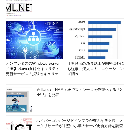
仮想マシンからプロファイルを独立させる移動ユーザー・
プロファイル（Active Directoryのグループ・ポリシー）
仮想デスクトップとアプリケーションを分離して管理する
App-V
クライアント・マシンと仮想デスクトップとの通信で利用
するRDP
エンドユーザーは、VDIによって提供される仮想マシンやアプ
リケーションを、VDIポータル（RD Webアクセス）と呼ばれる
オンプレミスのWindows Server
IT開発者の75％以上が開発以外に
Webサイトから利用できる。
／SQL Server向けセキュリティ
も従事、楽天コミュニケーション
更新サービス「拡張セキュリティ
ズ調べ
更新プログ...
Mellanox、NVMe-oFでストレージを仮想化する「S
NAP」を発表
ハイパーコンバージドインフラが有力な選択肢、ノ
ークリサーチが中堅中小業のサーバ更新方針を調査
エンドユーザーにとってのVDIのサービス窓口「V