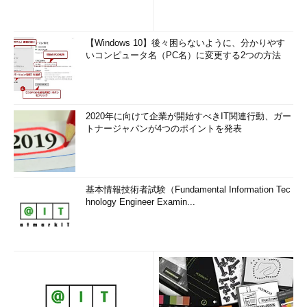
Windows XP Service Pack 2以降
Windows Vista
Windows 7
【Windows 10】後々困らないように、分かりやす
いコンピュータ名（PC名）に変更する2つの方法
■VDIに接続するクライアント（RDC 6.1以降が必須）
Windows XP Service Pack 2（+RDC 6.1モジュール）／
Service Pack 3
2020年に向けて企業が開始すべきIT関連行動、ガー
トナージャパンが4つのポイントを発表
Windows Vista Service Pack 1
Windows 7
そのほかRDC 6.1以降に対応するOS（Windows Embedded
Standard 2009、Windows Embedded Standard 7など）
基本情報技術者試験（Fundamental Information Tec
hnology Engineer Examin...
さて、第1回の記事では、デスクトップの仮想化の整理からス
タートし、アプリケーションの仮想化やプレゼンテーションの仮
想化に触れ、そして今回の記事の主題でもあるVDIの基本的な考
え方と動作原理、Windows Server 2008 R2におけるVDIの機能
について説明した。