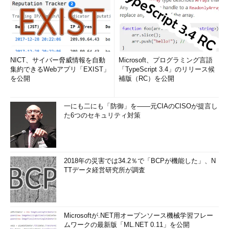
利用しなくなった仮想マシンを保存状態にし、ハイパーバ
イザ・リソースを自動解放する機能
アプリケーションをリモートから利用するための
RemoteApp
NICT、サイバー脅威情報を自動
Microsoft、プログラミング言語
集約できるWebアプリ「EXIST」
「TypeScript 3.4」のリリース候
を公開
補版（RC）を公開
一にも二にも「防御」を――元CIAのCISOが提言し
た6つのセキュリティ対策
2018年の災害では34.2％で「BCPが機能した」、N
TTデータ経営研究所が調査
RemoteAppの管理画面
RemoteAppで提供するアプリケーションの設定
や、VDIポータル（RD Webアクセス）に表示され
るリソースの設定などが可能。
Microsoftが.NET用オープンソース機械学習フレー
ムワークの最新版「ML.NET 0.11」を公開