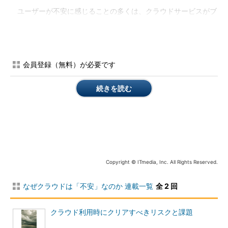
ユーザーが不安に感じることの多くは、クラウドサービスがブ
ラックボックスとして提供されていることに関係している。この
不安を払拭する、あるいは利用者側での対応策が整備されていか
なければ、クラウドサービスへ利用者の見方は変わっていかない
だろう。
会員登録（無料）が必要です
●顕在化するクラウドの“事件”
続きを読む
利用者が不安感を抱く中、クラウドサービスに関連するニュー
スがいろいろと発表されている。AmazonEC2 スポットインスタ
ンスに関連したリソース不足を懸念する声、Google Docsにおけ
るデータへのアクセス制御不備による利用者の意図しないファイ
ル共有の発生、セールスフォースのデータセンター障害による全
サービスの停止、T-MobileのSidekick向けサービスにおけるユー
Copyright © ITmedia, Inc. All Rights Reserved.
ザーデータ消失、アメリカ連邦捜査局（FBI）によるコアIPネッ
トワークスのデータセンター内サーバのIT機器押収、カナダや
なぜクラウドは「不安」なのか 連載一覧
全 2 回
EUの個人情報持ち出しにかる政策など、数々のニュースがあ
る。
クラウド利用時にクリアすべきリスクと課題