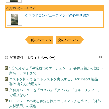
【参考】
「AmazonEC2 スポットインスタンスに関
連したリソース不足を懸念する声」
クラウドコンピューティングの心理的課題
Amazonクラウドに「キャパシティの限界
を超えているのでは？」との疑い
（Publickey）
http://www.publickey1.jp/blog/10/amazon_
前のページへ
次のページへ
4.html
Has Amazon EC2 become over
subscribed?
（alanwilliamson）
関連資料（ホワイトペーパー）
http://alan.blog-
PR
city.com/has_amazon_ec2_become_over_s
5分で分かる「AI駆動開発エージェント」 要件定義から設計・
ubscribed.htm
実装・テストまで
コストを抑えてゼロトラストを実現する、“Microsoft 製品
【参考】
群”の有効な活用方法
「Google Docsにおけるデータへのアクセ
業務用ルーターを「コスパ」「タイパ」「セキュリティー」
ス制御不備による利用者の意図しないファ
で選ぶなら?
イル共有の発生」
ITエンジニア不足を解消し採用のミスマッチを防ぐ、「外部
Google Docsで文書が意図せず共有される
人材活用」の実態