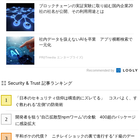
ブロックチェーンの実証実験に取り組む国内企業20
社の社名が公開、その利用用途とは
社内データを扱えないAIを卒業 アプリ横断検索で
一元化
PR(ITmedia エンタープライズ)
Recommended by
Security & Trust 記事ランキング
「日本のセキュリティ信仰は構造的にズレてる」 コスパよく、す
ぐ救われる“左側”の防衛術
開発者を狙う“自己拡散型npmワーム”の全貌 400超のパッケージ
に感染拡大
平和ボケの代償？ ニチレイショックの裏で進行する“ド級のデー