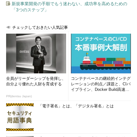
不具合
（ITmediaエンタープライズ）
新規事業開発の手順でもう迷わない、成功率を高めるための
「3つのステップ」
http://www.itmedia.co.jp/enterprise/article
s/0903/10/news027.html
Google Privacy Blunder Shares Your
チェックしておきたい人気記事
Docs Without Permission
（TechCrunch）
http://techcrunch.com/2009/03/07/huge-
google-privacy-blunder-shares-your-
docs-without-permission/
【参考】
「セールスフォースのデータセンター障害
全員がリーダーシップを発揮し、
コンテナベースの継続的インテグ
による全サービスの停止」
自分より優れた人財を育成する
レーションの利点／課題と、CIパ
イプライン、Docker Build高速化
セールスフォースの全サービスが1時間強
のコツ (1/2...
PR(dentsu Japan)
にわたって停止
（ITpro）
http://itpro.nikkeibp.co.jp/article/NEWS/20
「電子署名」とは、「デジタル署名」とは
100105/342870/
Salesforceのサービス停止についてユーザ
ーがTwitterで“つぶやき”合戦
（Computerworld.jp）