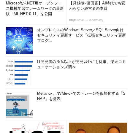
利活用拡大に向けたガイドライン・指標等
Microsoftが.NET用オープンソー
【見城徹×藤田晋】AI時代でも変
の整備
（経済産業省）
ス機械学習フレームワークの最新
わらない経営者の本質
版「ML.NET 0.11」を公開
http://www.meti.go.jp/committee/summar
PR(FINCHI on GOETHE)
y/0004603/index01.html
オンプレミスのWindows Server／SQL Server向け
セキュリティ更新サービス「拡張セキュリティ更新
これらニュース記事では、その根本原因の開示まではなされな
プログ...
いことが多く、クラウドサービスに対する利用者の不安を助長さ
せているのかもしれない。
IT開発者の75％以上が開発以外にも従事、楽天コミ
クラウド利用時にクリアすべきリスクと課題
ュニケーションズ調べ
Mellanox、NVMe-oFでストレージを仮想化する「S
NAP」を発表