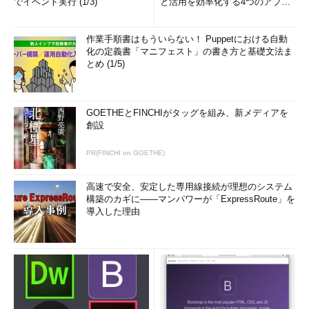
でイベント実行 (1/3)
と活用を効率化する4つのアプリ
(1/3)
作業手順書はもういらない！ Puppetにおける自動
化の定義書「マニフェスト」の書き方と基礎文法ま
とめ (1/5)
GOETHEとFINCHIがタッグを組み、新メディアを
創設
PR(FINCHI on GOETHE)
高速で安全、安定した専用線接続が理想のシステム
構築のカギに――マンパワーが「ExpressRoute」を
導入した理由