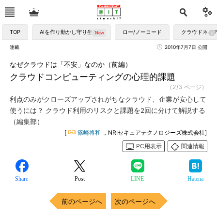
TOP
AIを作り動かし守り生かす
ロー/ノーコード
クラウドネイ
連載
2010年7月7日 公開
なぜクラウドは「不安」なのか（前編）
クラウドコンピューティングの心理的課題
（2/3 ページ）
利点のみがクローズアップされがちなクラウド、企業が安心して
使うには？ クラウド利用のリスクと課題を2回に分けて解説する
（編集部）
[
篠崎将和
，NRIセキュアテクノロジーズ株式会社]
PC用表示
関連情報
Share
Post
LINE
Hatena
前のページへ
次のページへ