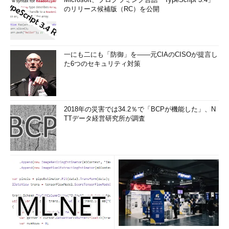
のリリース候補版（RC）を公開
【参考】
「アメリカ連邦捜査局（FBI）によるコア
IPネットワークスのデータセンター内サー
バのIT機器押収」
一にも二にも「防御」を――元CIAのCISOが提言し
外国企業にデータを預けても安心か？?各
た6つのセキュリティ対策
国法制度がクラウドに及ぼす影響を整理す
る
（EnterpriseZine）
http://enterprisezine.jp/article/detail/1934
Mクラウドは幻滅期に入るのか、課題克服
2018年の災害では34.2％で「BCPが機能した」、N
に向け業界は努力を
TTデータ経営研究所が調査
（ITpro）
http://itpro.nikkeibp.co.jp/article/MAG/200
91027/339542/
【参考】
「カナダやEUの個人情報持ち出しにかる
政策」
クラウド・コンピューティングと日本の競
争力に関する研究会（第1回）-議事要旨