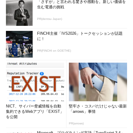
「さすが」と言われる驚きや感動を。新しい価値を
http://www.computerworld.jp/topics/cloud
生む電通の挑戦
/176709.html
PR(dentsu Japan)
【参考】
FINCHI主催「IVS2026」トークセッションが話題
「T-MobileのSidekick向けサービスにお
に！
けるユーザーデータ消失」
MicrosoftのT-Mobile向けクラウドでユー
PR(FINCHI on GOETHE)
ザーデータ消失
（ITmedia News）
http://www.itmedia.co.jp/enterprise/article
s/0910/13/news079.html
Microsoft Confirms Data Recovery for
Sidekick Users
（マイクロソフト）
http://www.microsoft.com/Presspass/pres
s/2009/oct09/10-15sidekick.mspx
Microsoft Update on Sidekick Data
NICT、サイバー脅威情報を自動
堅牢さ・コスパだけじゃない最新
Restoration
（マイクロソフト）
集約できるWebアプリ「EXIST」
「arrows」事情
http://www.microsoft.com/presspass/pres
を公開
s/2009/oct09/10-20sidekick.mspx
PR(arrows)
Microsoft、プログラミング言語「TypeScript 3.4」