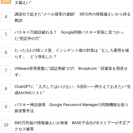
タ漏えい”
講談社で起きた“メール侵害の連鎖” 3812件の情報漏えいから得る
教訓
パスキー万能説破れる？ Google同期パスキー実装に見つかっ
た“想定外の穴”
たった3人の情シス室、インシデント後の対策は「むしろ運用を減
らす」 どう強化した？
VMware管理基盤に“認証突破”の穴 Broadcom「回避策を用意せ
ず」
ChatGPTに「入力してはいけない」5項目――押さえておきたい“生
成AIのNGリスト”
パスキー神話崩壊 Google Password Managerの同期機能を狙う
新攻撃手法
885万件超の情報漏えいが発覚 BASE子会社のEストアーが不正ア
クセス被害