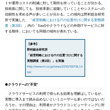
トや運用コストの削減に対して期待を持っていることが分かる。
技術面に関しても、技術革新に追随していくことやシステムへの
信頼性を求める声が多いことが分かる。この傾向は野村総合研究
所で実施した、「
経営戦略におけるITの位置付けに関する実態調
査（第2回）
」内の「SaaSやクラウドなどの外部ITサービスに対
する期待」においても同様の傾向が表れている。
【参考】
野村総合研究所
「経営戦略におけるITの位置づけに関する
実態調査（第2回）」を実施
http://www.nri.co.jp/news/2010/100118_1.h
tml
●クラウドへの“不安”
クラウドサービスの利用で得られる効果を理解はしているが、
実際に導入まで踏み込めないというユーザーも多いのではないだ
ろうか。その理由は、利用者がクラウドコンピューティングに対