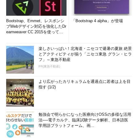
Bootstrap、Emmet、レスポンシ
「Bootstrap 4 alpha」が登場
ブWebデザイン対応を強化したDr
eamweaver CC 2015を使って
み...
楽しさいっぱい！北海道・ニセコで避暑の夏旅 絶景
とアクティビティが揃う「ニセコ東急 グラン・ヒラ
フ」～東急不動産
PR(東急不動産)
より広がったカリキュラムを通過点に若者は上を目
指す (1/2)
勉強会で明らかになった医療向けOSSの多様な活用
法──電子カルテ、臨床試験データ解析、日本語医
学用語プラットフォーム、画...