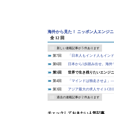
革命』『会社を変える 会社を変わ
多くのエグゼクティブと接してきた
るのか。
「将来のエグゼクティブ」とし
海外から見た！ ニッポン人エンジニ
全 12 回
小平：
コーン・フェリー・インター
コーン・フェリー）といえば、世界
新しい連載記事が 5 件あります
ブ・サーチファームです。まずは、
7
「日本人もインド人もイン
ーチの概要と、グローバルな視点で
6
日本から1歩踏み出せ。海外
について教えていただけますか。
5
世界で生き残りたいエンジ
フクシマ氏：
コーン・フェリーは昨
4
「マインドは独走させよ」
えました。創業者は、2人のアメリ
3
アジア最大の求人サイトCE
す。彼らは、会計事務所で監査をし
過去の連載記事が 2 件あります
は優秀なリーダーが必要である」と
持って独立しました。
チェックしておきたい人気記事