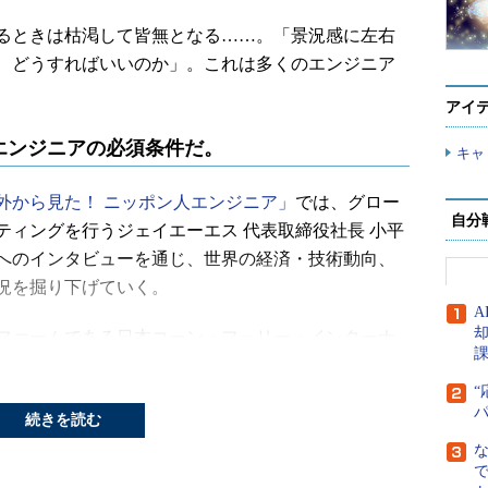
るときは枯渇して皆無となる……。「景況感に左右
、どうすればいいのか」。これは多くのエンジニア
アイ
エンジニアの必須条件だ。
キャ
外から見た！ ニッポン人エンジニア」
では、グロー
自分
ティングを行うジェイエーエス 代表取締役社長 小平
へのインタビューを通じ、世界の経済・技術動向、
況を掘り下げていく。
A
ファームである日本コーン・フェリー・インターナ
江氏に話を聞いた。
“
花王、ソニー、ベネッセホールディングス、ブリヂ
続きを読む
務め、ほかにも内閣府 対日投資会議専門部会 委員会
0人委員会」委員などを歴任している。また、『人財
で