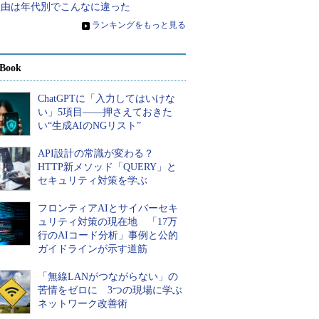
理由は年代別でこんなに違った
»
ランキングをもっと見る
Book
ChatGPTに「入力してはいけな
い」5項目――押さえておきた
い“生成AIのNGリスト”
API設計の常識が変わる？
HTTP新メソッド「QUERY」と
セキュリティ対策を学ぶ
フロンティアAIとサイバーセキ
ュリティ対策の現在地 「17万
行のAIコード分析」事例と公的
ガイドラインが示す道筋
「無線LANがつながらない」の
苦情をゼロに 3つの現場に学ぶ
ネットワーク改善術