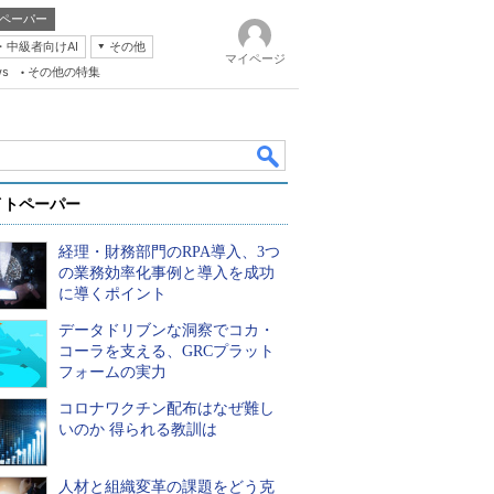
ペーパー
・中級者向けAI
その他
マイページ
ws
その他の特集
イトペーパー
経理・財務部門のRPA導入、3つ
の業務効率化事例と導入を成功
に導くポイント
データドリブンな洞察でコカ・
k
コーラを支える、GRCプラット
フォームの実力
コロナワクチン配布はなぜ難し
いのか 得られる教訓は
人材と組織変革の課題をどう克