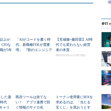
ナル
エグゼクティブレベ
橘・フクシマ・咲江氏
側に立って人材戦略
コンサルティングを行っています。日本オフィス
点として、1973年に設立されました。もともと外資
＠IT e
現在は日本でもエグゼクティブ・サーチが一般化し
います。コーン・フェリーは世界の87拠点で展開し
円以上が
「AIがコードを書く時
【見城徹×藤田晋】AI時
点あります。ここ数年における中国とインド拠点の成
CIOな
代、新職種FDEが需要
代でも変わらない経営
通じて「経済成長の基盤がどこに移行しつつあるの
職が5年
増」 7割のエンジニア
者の本質
ル、求め
が思う理由
PR(FINCHI on GOETHE)
内38社の社長・会長に対して「CEO後継者選定に
てインタビュー調査を行いました。調査結果として
だわらない」傾向も出てきているので、今後5年から
わってくるのではないでしょうか。
CEOの存在は重要
任した蓮
既存ツールは捨てな
トークン使用量にROIを
I時代
い！ アプリ連携で防
求めるのは、「当たる
”キャリ
ぐ情報のサイロ化
宝くじ」を買おうとす
者に接しているのですね。「将来の経営者」という