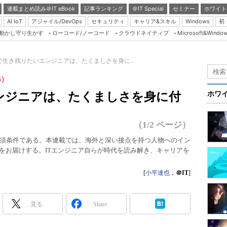
連載まとめ読み＠IT eBook
記事ランキング
＠IT Special
セミナー
ホワイト
AI IoT
アジャイル/DevOps
セキュリティ
キャリア&スキル
Windows
初
り動かし守り生かす
ローコード/ノーコード
クラウドネイティブ
Microsoft&Windo
Server & Storage
HTML5 + UX
で生き残りたいエンジニアは、たくましさを身に...
Smart & Social
5）
Coding Edge
ンジニアは、たくましさを身に付
ホワ
Java Agile
Database Expert
（1/2 ページ）
Linux ＆ OSS
須条件である。本連載では、海外と深い接点を持つ人物へのイン
向をお届けする。ITエンジニア自らが時代を読み解き、キャリアを
Master of IP Networ
Security & Trust
[
小平達也
，
＠IT
]
Test & Tools
Insider.NET
見る
Share
ブログ