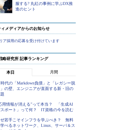
服する? 丸紅の事例に学ぶDX推
進のヒント
ティメディアからのお知らせ
リア採用の応募を受け付けています
戦略研究所 記事ランキング
月間
本日
I時代の「Markdown負債」と「レガシー脱
却」の壁、エンジニアが直面する新・旧の
課題
応用情報が消える”って本当？ 「生成AI
パスポート」って何？ IT資格の今を読む
なぜ若手こそインフラを学ぶべき？ 無料
学べるネットワーク、Linux、サーバ＆ス