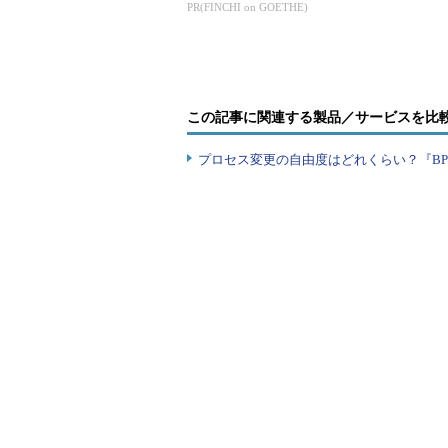
アと日本型セキ
PR(FINCHI on GOETHE)
観点から日本のエンジニアを見て、
ィ
フ
話
た
この記事に関連する製品／サービスを比
で
プロセス変更の自由度はどれくらい？『B
化
え
を
ネ
ち
ニ
な
対談中の筆者
一方、日本の場合は「エンジニア
な、「理系・文系」の区分けがはっ
ったいないことです。日本のエンジ
ナルになるだけでなく、リーダーと