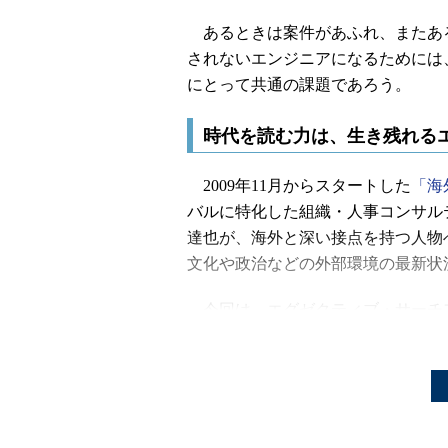
あるときは案件があふれ、またあ
されないエンジニアになるためには
にとって共通の課題であろう。
時代を読む力は、生き残れる
2009年11月からスタートした
「海
バルに特化した組織・人事コンサル
達也が、海外と深い接点を持つ人物
文化や政治などの外部環境の最新状
今回は、エグゼクティブ・サーチ
ショナルの会長、橘・フクシマ・咲
フクシマ氏は、経済同友会幹事、
ストン、パルコなどの社外取締役を
委員、外務省「世界の中の日本・3