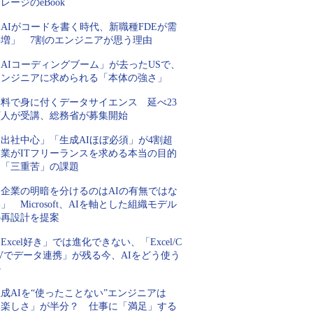
レージのeBook
AIがコードを書く時代、新職種FDEが需
要増」 7割のエンジニアが思う理由
AIコーディングブーム」が去ったUSで、
エンジニアに求められる「本体の強さ」
無料で身に付くデータサイエンス 延べ23
万人が受講、総務省が募集開始
「出社中心」「生成AIほぼ必須」が4割超
企業がITフリーランスを求める本当の目的
と「三重苦」の課題
「企業の明暗を分けるのはAIの有無ではな
」 Microsoft、AIを軸とした組織モデル
の再設計を提案
Excel好き」では進化できない、「Excel/C
Vでデータ連携」が残る今、AIをどう使う
か
成AIを“使ったことない”エンジニアは
「楽しさ」が半分？ 仕事に「満足」する