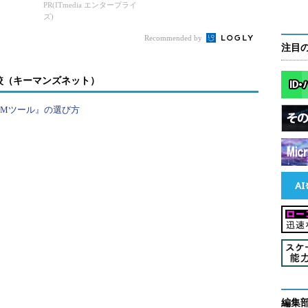
ュリテ
るようなもの
PR(ITmedia エンタープライ
どのように感じますか。
ズ)
Recommended by
クシマ氏：
「エグゼクティブ候補」という観点からお
注目
ししましょう。アメリカでは、大学で理工系を専攻し
エンジニアが実務経験の後にMBAに進学、再び企業
較（キーマンズネット）
経験を積んでCEOになる、というキャリアパスが一般
PMツール』の選び方
しています。つまり、経営における「ハード面」とい
る数字に強いエンジニアが、管理などの「ソフト面」
勉強することで両方のスキルを習得し、高い技術とマ
ジメント能力をバランスよく持つ人材となります。も
ろん、文系のCEOも多いですが、理科系出身のエンジ
アがMBAを取り、「技術力を持つ優秀な経営者」に
るケースはよくあります。
は技術のことだけを考えていればよい」というよう
きりしすぎている風潮を感じます。これは非常にも
ニアは優秀だと思いますが、技術のプロフェッショ
編集
して、人の管理やリーダーシップといった経営力を