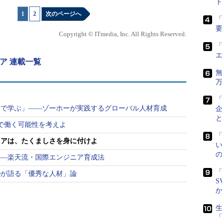
ト
る』など、著書を多数執筆している。世界で活躍する
1
|
2
次のページへ
同氏の目に、ニッポン人エンジニアはどう映ってい
「
Copyright © ITmedia, Inc. All Rights Reserved.
「
て見た日本人エンジニア
ア 連載一覧
ナショナル（以下、
的なエグゼクティ
エグゼクティブ・サ
ドで学ぶ」――ゾーホーが実践するグローバル人材育成
見た外部環境の変化
で働く可能性を考えよ
ニアは、たくましさを身に付けよ
い
年、設立40周年を迎
――楽天流・国際エンジニア育成法
カ人公認会計士で
「
Oが語る「優秀な人材」論
ている際に「経営に
S
いう問題意識を強く
生
日本コーン・フェリー・インターナショ