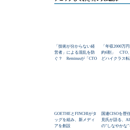
われわれは、主に「取締役以上の
ルのポジション」を対象に、「企業
をお手伝いする」というスタンスで
は、アメリカとEUに続く3つ目の拠
系企業の顧客が多かったのですが、
つつあり、国内でのニーズが増えて
「技術が分からない経
「年収2000万
ており、そのうちアジアには17拠
営者」による混乱を防
約6割」 CTO、
長は目覚ましく、サーチビジネスを
ぐ？ Reminusが「CTO
どハイクラス転
か」を感じています。
業務代行サービス」を
で2.2倍のバブ
提供開始
られる人材像は
わたしは昨年から今年にかけて、国
おける資質要件の優先順位」につい
まだ数は少ないですが、「国籍にこ
10年で次世代経営者像は大きく変
「技術に理解がある」エンジニア
GOETHEとFINCHIがタ
国連CISOを歴
ッグを組み、新メディ
見氏が語る、A
アを創設
の“しなやかな
小平：
グローバルな視点から、経営