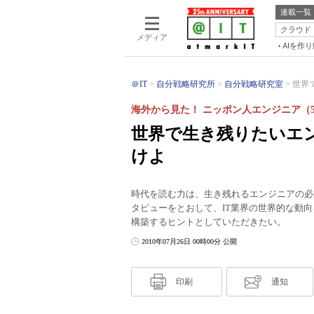
連載一覧
クラウド
メディア
AIを作
＠IT
自分戦略研究所
自分戦略研究室
世界
海外から見た！ ニッポン人エンジニア（
世界で生き残りたいエ
けよ
時代を読む力は、生き残れるエンジニアの必
タビューをとおして、IT業界の世界的な動
構築するヒントとしていただきたい。
2010年07月26日 00時00分 公開
印刷
通知