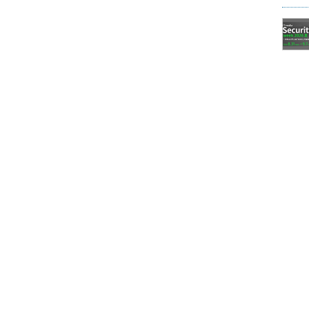
大切なのではないでしょうか。
としてどう生かして、ビジネス化していくか」とい
では、技術についてよく分かっているエンジニア出
のことはよく分かっている」という姿勢を示すこと
うすれば、エンジニアたちも「経営者は技術を重視
頼や期待が醸成でき、研究にも身が入るという点で
たしが取締役と報酬委員会議長を務めたソニーの中
ア出身で、そのような存在だと思います。
与える衝撃
、海外に興味を持たない「国内志向」、いまいる立
向き志向」があるように感じます。国内外を問わ
シマさんから見て、このような若者の傾向は、世界
したときの経験を紹介しましょう。その学校はいわ