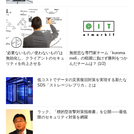
●東京の日最高気温月別ファセットグラフ
“必要ないもの／使わないもの”は
無慈悲な専門家チーム「kuroma
無効化し、クライアントのセキュ
me6」の暗躍に負けず勝利をつか
リティを向上させる
んだチームは？ (1/2)
●東京の日最低気温月別ファセットグラフ
低コストでデータの災害復旧対策を実現する新たな
SDS「ストレージレプリカ」とは
ラック、「標的型攻撃対策指南書」を公開――最低
限のセキュリティ対策を網羅