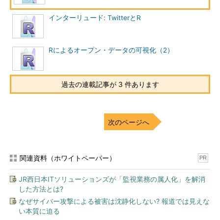
インターリュード: TwitterとR
Rによるオープン・データの可視化（2）
過去の連載記事が 3 件あります
これをCSVファイルに保存すれば、Rで利用できる東京の月別
日平均気温データを入手できたことになります。参考までに、こ
のデータをGoogle DocsにCSVファイルとして
アップロードして
おきました
。
次のページへ
さて、何よりもまずデータの可視化が必要です。この日平均気
温データを年でプロットしたものを、月別のファセットグラフに
関連資料（ホワイトペーパー）
PR
してみましょう。ファセットグラフを描きたいので、今回も
ggplot2
パッケージを利用します。
ggplot2
をインストールして
JR西日本ITソリューションズが「監視業務の属人化」を解消
いない読者の方は、
install.packages
でインストールすることを
した方法とは?
お願いします。
なぜサイバー攻撃による被害は沈静化しない? 報道では見えな
い本質に迫る
read.csv
で日平均気温CSVデータを読み込んで、データの形