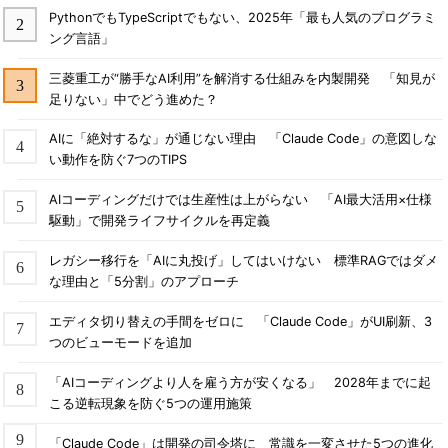
今年の東京の気候は、まるで台北や香港、マニラにいるかのよ
PythonでもTypeScriptでもない、2025年「最も人気のプログラミ
うでした。そのために例年に比べて知的生産量が減ったというグ
ング言語」
チを知人や友人から頻繁に聞きましたし、筆者も残念ながらその
ような状態になってしまいました。そして、これからもこのよう
三菱重工が“勝手なAI利用”を解消する仕組みを内製開発 「知見が
な夏が続くなら移住を考えざるをえないな、と筆者は強く思いま
足りない」中でどう進めた？
した。
AIに「絶対するな」が通じない理由 「Claude Code」の意図しな
い動作を防ぐ7つのTIPS
Index
AIコーディングだけでは生産性は上がらない 「AI最大活用×仕様
夏の異常気象をオープン・データで確認
駆動」で開発ライフサイクルを再定義
Page1
レガシー移行を「AIに丸投げ」してはいけない 標準RAGではダメ
今回の前口上
な理由と「5分割」のアプローチ
夏の異常気象：東京の気温データ
エディタ切り替えの手間をゼロに 「Claude Code」がUI刷新、3
Page2
つのビューモードを追加
夏の異常気象：NASA GISSによるグローバ
「AIコーディングより人を雇う方が安くなる」 2028年までに起
ル表面温度データ
こる逆転現象を防ぐ5つの運用施策
次回について
「Claude Code」は開発の司令塔に 常識を一変させた5つの進化