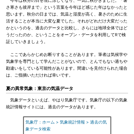
今年は秋分の日を境に涼しくなり、一気に秋がきました。「暑
さ寒さも彼岸まで」という言葉を今年ほど感じた年はなかったと
思います。秋分の日までは、気温と湿度が高く、暑さのために生
活することが本当に大変な夏でした。それがどれだけ大変だった
かというのを、過去のデータと比較し、さらには地球全体ではど
うだったのか、ということをオープン・データを利用してRで検
証していきましょう。
ここであらかじめお断りすることがあります。筆者は気候学や
気象学を専門として学んだことがないので、とんでもない過ちや
勘違いをしている可能性があります。間違いを見付けられた場合
は、ご指摘いただければ幸いです。
夏の異常気象：東京の気温データ
気象データといえば、やはり気象庁です。気象庁の以下の気象
統計情報サイトには、過去のデータがあります。
気象庁：ホーム > 気象統計情報 > 過去の気
象データ検索