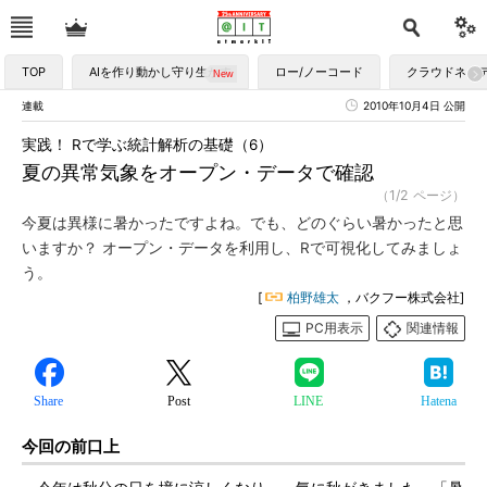
TOP
AIを作り動かし守り生かす
ロー/ノーコード
クラウドネイ
連載
2010年10月4日 公開
実践！ Rで学ぶ統計解析の基礎（6）
夏の異常気象をオープン・データで確認
（1/2 ページ）
今夏は異様に暑かったですよね。でも、どのぐらい暑かったと思
いますか？ オープン・データを利用し、Rで可視化してみましょ
う。
[
柏野雄太
，バクフー株式会社]
PC用表示
関連情報
Share
Post
LINE
Hatena
今回の前口上