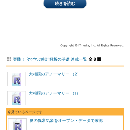
続きを読む
東京の月ごとの日平均気温過去データ
Copyright © ITmedia, Inc. All Rights Reserved.
ただし、残念なことに、これは気象庁のサイトではHTMLとし
て表示されているだけで、このままでは再利用が大変です。こう
実践！ Rで学ぶ統計解析の基礎 連載一覧
全 8 回
いうときは、表計算ソフトを使ってテーブル部分をコピー＆ペー
ストでデータとして再利用できる形にする方法が一番早いと思い
大相撲のアノーマリー （2）
ます。こうした作業には、一番副作用が少ない表計算ソフトであ
る、OpenOfficeの表計算アプリケーションを利用するとうまく
いくことが多いです。それでは、表の部分だけを選択し、
大相撲のアノーマリー （1）
OpenOfficeの新しいスプレットシートにコピー＆ペーストで持
っていくことにします。
夏の異常気象をオープン・データで確認