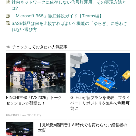
社内ネットワークに依存しない信号灯運用、その実現方法と
を見ます。
は?
「Microsoft 365」徹底解説ガイド【Teams編】
>
 library
(
ggplot2
)
SASE製品は何を比較すればよい? 機能の「ゆらぎ」に惑わさ
>
 data 
<-
れない選び方
read
.
csv
(
"http://spreadsheets.google.com/
pub?
key=0AlBuJgqcP5f3dDNCY0lFSEVJQXhDOWt5YkUt
チェックしておきたい人気記事
NTdLUHc&hl=en&output=csv"
,
>
>
header
=
TRUE
)
>
 head
(
data
)
  year 
Jan
Feb
Mar
Apr
May
Jun
Jul
Aug
Sep
Oct
Nov
Dec
Average
1
1876
1.6
3.4
8.1
12.2
16.9
18.4
24.3
26.7
22.6
14.8
9.1
4.8
13.6
2
1877
2.9
3.3
6.0
13.5
16.4
21.9
26.2
FINCHI主催「IVS2026」トーク
GitHubが新プランを発表、プライ
25.7
21.1
15.6
9.3
5.7
14.0
セッションが話題に！
ベートリポジトリを無料で利用可
3
1878
2.1
2.2
7.0
11.4
18.0
19.9
25.9
能に
24.4
22.6
15.5
9.5
5.0
13.6
PR(FINCHI on GOETHE)
4
1879
3.1
5.2
7.9
12.2
17.9
21.4
26.1
26.5
21.0
14.7
9.4
7.8
14.4
【見城徹×藤田晋】AI時代でも変わらない経営者の
5
1880
2.3
5.6
8.2
12.1
17.4
19.7
24.1
本質