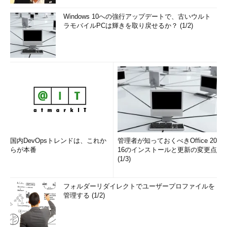
Windows 10への強行アップデートで、古いウルト
ラモバイルPCは輝きを取り戻せるか？ (1/2)
さて、話を元に戻します。
今回調べたいのは今年の暑さは「例年」に比べてどの程度暑か
ったのか、ということです。そのために、まず「
例年
」というも
のを決めなければなりません。ここでは後半の地球全体の表面温
度の話と合わせたいので、NASA Goddard Institute for Space
StudiesのSurface Temperature Analysisが採用している尺度に
合わせて、
1951年から1980年までの30年間の算術平均気温
を
「例年気温」とします。そして例年気温と調べたい気温の差を
「気温アノーマリー」という言葉で言い表しましょう。
国内DevOpsトレンドは、これか
管理者が知っておくべきOffice 20
らが本番
16のインストールと更新の変更点
ここで注意点があります。本来、気温アノーマリーとは、純粋
(1/3)
に気候学・気象学の見地からみて特異的である値のことで、都市
化の効果や観測点の環境変化そして観測機器の発達による測定感
フォルダーリダイレクトでユーザープロファイルを
度変化などの気候・気象に関係ない効果を測定温度からすべて排
管理する (1/2)
除する必要があります。しかし、ここではそれらの気候・気象に
関係ない効果も含めて人間が体感する温度がアノーマリーかどう
かということを見たいという動機から、上記の日平均気温と例年