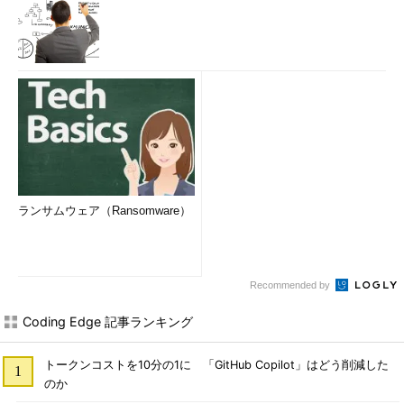
0.4588889
0.9588889
0.1922222
[
19
]
1.2588889
1.6922222
1.5255556
1.3922222
-
0.4744444
1.9922222
1.1588889
0.7255556
1.0588889
[
28
]
0.5588889
0.6588889
2.5922222
以上、東京だけに絞って議論をしましたが、この傾向は全国的
にも同様だったそうです。この暑さの原因は3つのあるとして、
気象庁は「夏の異常気象分析」で発表しています。
平成22年（2010年）夏の異常気象分析検討
ランサムウェア（Ransomware）
会での検討結果の概要
エルニーニョ現象、およびラニーニャ現象の合わせ技で北
Recommended by
半球中緯度の対流圏の気温が高くなった
Coding Edge 記事ランキング
夏の気象をもたらす太平洋高気圧の勢力がとても強かった
涼しい気象をもたらすオホーツク海高気圧が南下しなかっ
トークンコストを10分の1に 「GitHub Copilot」はどう削減した
た
のか