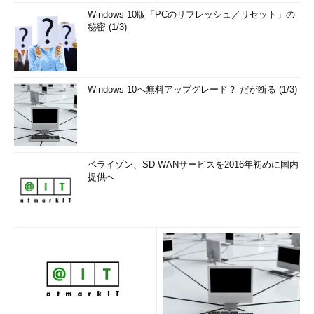
[
1
]
26.71667
Windows 10版「PCのリフレッシュ／リセット」の
>
 baseSummer 
<-
 sum
(
mean
(
base
))/
3
秘密 (1/3)
>
[
1
]
24.47444
ここでは1951年から1980年までの8月の平均気温、つまり「8
Windows 10へ無料アップグレード？ だが断る (1/3)
月の例年日平均気温」を
baseAug
とし、1951年から1980年まで
の6月から8月を一緒にした夏の平均気温、つまり「夏の例年日平
均気温」（
baseSummer
）としました。
まず、8月の例年日平均気温と1981年以降の8月の日平均気温と
ベライゾン、SD-WANサービスを2016年初めに国内
提供へ
の差を取ったものをプロットすると次のようになります。
>
 dataAug 
<-
 subset
(
data
,
 year
>
1980
,
c
(
year
,
Aug
))
>
 ggplot
(
data
=
dataAug
,
 aes
(
x
=
year
,
 y
=
Aug
-
baseAug
))
+
 geom_path
()