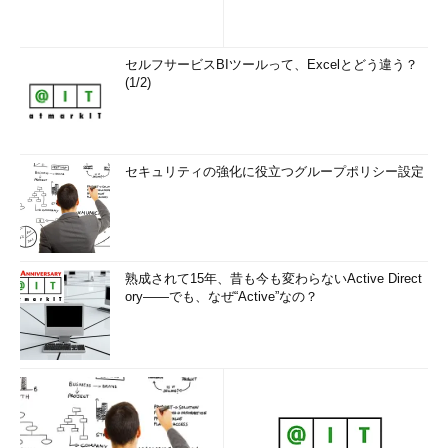
     year 
Average
 variable 
value
1615
2005
16.2
Dec
6.4
1616
2006
16.4
Dec
9.5
セルフサービスBIツールって、Excelとどう違う？
1617
2007
17.0
Dec
9.0
(1/2)
1618
2008
16.4
Dec
9.8
1619
2009
16.7
Dec
9.0
1620
2010
      NA      
Dec
    NA
セキュリティの強化に役立つグループポリシー設定
これを見ると、
year
カラムと
Average
カラム以外は、
value
カ
ラムに集めらられ、その識別子として
variable
カラムが新たに追
加されていることが分かります。これをプロットしてみましょ
う。
熟成されて15年、昔も今も変わらないActive Direct
ory――でも、なぜ“Active”なの？
>
 ggplot
(
data
=
data1
,
 aes
(
x 
=
 year
,
 y 
=
value
))
+
 geom_path
()
+
 facet_wrap
(
~
variable 
)
●東京の日平均気温月別ファセットグラフ