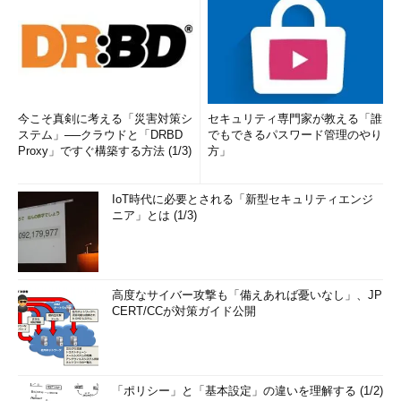
>
 ggplot
(
data
=
dataSummer
,
 aes
(
x 
=
 year
,
y
=
sumAverage 
-
 baseSummer
))
+
 geom_path
()
今こそ真剣に考える「災害対策シ
セキュリティ専門家が教える「誰
ステム」──クラウドと「DRBD
でもできるパスワード管理のやり
Proxy」ですぐ構築する方法 (1/3)
方」
これを見ると明らかなのは、3カ月の日平均気温を考えた場
IoT時代に必要とされる「新型セキュリティエンジ
合、過去30年で見ても今年はダントツで暑かった、ということ
ニア」とは (1/3)
です。数値で確認してみたのが以下のコードで、3カ月の日平均
気温が例年より今年は2.6度も高かったのです。なるほど、暑か
ったはずです。
高度なサイバー攻撃も「備えあれば憂いなし」、JP
>
 dataSummer$sumAverage 
-
 baseSummer

CERT/CCが対策ガイド公開
[
1
]
-
0.2411111
-
0.6077778
-
0.5411111
1.0588889
0.3255556
-
0.5411111
0.9922222
-
0.5744444
-
0.5077778
[
10
]
1.4588889
0.7922222
-
0.1077778
「ポリシー」と「基本設定」の違いを理解する (1/2)
-
1.4744444
2.0588889
0.9255556