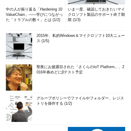
中の人が振り返る「Hardening 10
いま一度、確認しておきたいマイ
ValueChain」――学びにつながっ
クロソフト製品のサポート終了期
た「トラブルの数々」とは (1/2)
限 (1/3)
これを見るとたしかに2010年の8月は例年に比べて高くはなっ
ています。しかし、1995年の8月と同程度のアノーマリーに過ぎ
2015年、私的Windows＆マイクロソフト10大ニュー
ないことが分かります。
ス (1/5)
次に、夏の例年日平均気温と1981年以降の夏の日平均気温との
差を取ると次のようになります。データフレームの形の関係上
cbind
で夏の例年日平均気温を結合するという、ちょっとした細
聖夜にお披露目された「さくらのIoT Platform」、2
工を行いました。
016年春めどにβテスト予定
>
 dataSummer 
<-
 subset
(
data
,
 year
>
1980
,
c
(
year
,
Jun
,
Jul
,
Aug
))
>
 dataSummer2 
<-
グループポリシーでファイルやフォルダー、レジス
(
dataSummer$Jun
+
dataSummer$Jul
+
dataSummer
トリを操作する (1/2)
$Aug
)/
3
>
 dataSummer 
<-
 cbind
(
dataSummer
,
dataSummer2
)
>
 colnames
(
dataSummer
)
<-
 c
(
"year"
,
"Jun"
,
"Jul"
,
"Aug"
,
"sumAverage"
)