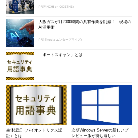
25.3
22.1
16.4
9.9
3.6
13.9
6
1881
2.0
3.4
5.1
11.3
17.0
21.2
23.8
PR(FINCHI on GOETHE)
26.5
22.4
15.5
10.8
4.1
13.6
大阪ガスが月2000時間の共有作業を削減！ 現場の
これを見ると行が年別で、列が月別および年平均の気温データ
AI活用術
となっていることが分かります。
ggplot2
では月別のファセット
にする場合、月を表すデータを1つのカラムに「溶かし込んで」
PR(ITmedia エンタープライズ)
一緒にする必要があります。これを実行するのが
melt
関数で、そ
の引数
id
には溶かし込んで一緒に
しない
カラムを指定します。
「ポートスキャン」とは
melt
を利用してみたのが次のコードです。
>
 data1 
<-
 melt
(
data
,
 id
=
c
(
"year"
,
"Average"
))
>
 head
(
data1
)
  year 
Average
 variable 
value
1
1876
13.6
Jan
1.6
2
1877
14.0
Jan
2.9
3
1878
13.6
Jan
2.1
4
1879
14.4
Jan
3.1
5
1880
13.9
Jan
2.3
生体認証（バイオメトリクス認
次期Windows Serverの新しいプ
6
1881
13.6
Jan
2.0
証）とは
レビュー版が待ち遠しい
>
 tail
(
data1
)