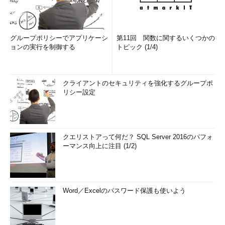
グループポリシーでアプリケーシ
第11回 関数に関するいくつかの
ョンの実行を制御する
トピック (1/4)
これを眺めるとすぐに分かるのは、100年前と今を比べてみる
と3～5度ほど温度の絶対値が上昇しているのがトレンドだとい
うことです。これが都市化によるヒートアイランド現象を示すも
クライアントのセキュリティを強化するグループポ
のなのか、それとも地球温暖化を示すものなのか、あるいは100
リシー設定
年前から現在に比べて季節が少しずつずれた結果、月で区切った
ときの見かけ上の気温が上昇して見えているだけなのか、よく分
かりません。気温の時系列データは非常に取り扱いが難しいの
で、その原因についてはこれ以上ここでは議論するのをやめます
クエリストアって何だ？ SQL Server 2016のパフォ
が、時系列トレンドの定量的な扱いをどうしたらよいかというこ
ーマンス向上に注目 (1/2)
とについては、連載が進んで回帰と時系列データを取り上げると
きにまとめて取り上げたいと思います。
参考までに東京の日最高気温と日最低気温の月別ファセットグ
Word／Excelのパスワード保護も使いよう
ラフも提示しておきますが、やはり上昇トレンドになっていま
す。