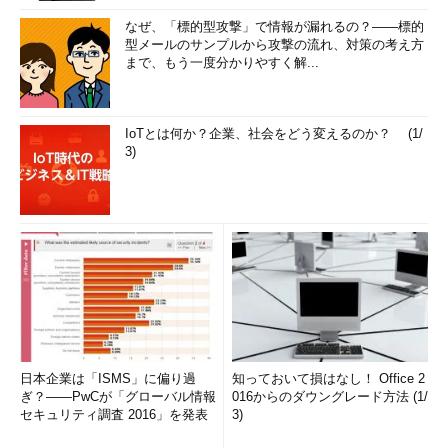
気温の差を取るという大雑把な定義をアノーマリーに採用したい
なぜ、「標的型攻撃」で情報が漏れるの？――標的
と思います。
型メールのサンプルから攻撃の流れ、対策の考え方
まで、もう一度分かりやすく解...
さて、まず例年気温である
1951年から1980年までの30年間の
算術平均気温
を求めておきましょう。これには
subset
を利用し
ます。夏の気温だけを見たいので、6月、7月、8月の3カ月だけ
IoTとは何か？企業、社会をどう変えるのか？ (1/
3)
を見れば十分でしょう。ここでは8月だけと、6、7、8月の3カ月
を合わせた夏という、2つのパターンを見てみます。
>
base
<-
 subset
(
data
,
 year
>
1950
&
year
<=
1980
,
 c
(
Jun
,
Jul
,
Aug
))
>
 head
(
base
)
Jun
Jul
Aug
76
21.2
24.3
26.7
77
21.3
24.3
26.8
78
20.6
24.7
25.0
79
18.3
22.3
27.0
日本企業は「ISMS」に偏り過
知っておいて損はなし！ Office 2
80
22.7
27.6
26.3
ぎ？――PwCが「グローバル情報
016からのダウングレード方法 (1/
81
22.3
24.2
25.4
セキュリティ調査 2016」を発表
3)
>
 baseAug 
<-
 mean
(
base
$Aug
)
>