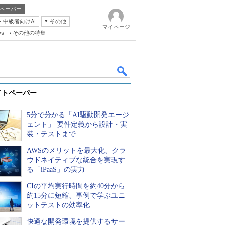
ペーパー
・中級者向けAI
その他
マイページ
ws
その他の特集
イトペーパー
5分で分かる「AI駆動開発エージ
ェント」 要件定義から設計・実
装・テストまで
AWSのメリットを最大化、クラ
k
ウドネイティブな統合を実現す
る「iPaaS」の実力
CIの平均実行時間を約40分から
約15分に短縮、事例で学ぶユニ
ットテストの効率化
快適な開発環境を提供するサー