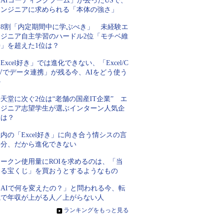
AIコーディングブーム」が去ったUSで、
エンジニアに求められる「本体の強さ」
約8割「内定期間中に学ぶべき」 未経験エ
ンジニア自主学習のハードル2位「モチベ維
持」を超えた1位は？
Excel好き」では進化できない、「Excel/C
Vでデータ連携」が残る今、AIをどう使う
か
天堂に次ぐ2位は“老舗の国産IT企業” エ
ンジニア志望学生が選ぶインターン人気企
業は？
内の「Excel好き」に向き合う情シスの言
い分、だから進化できない
トークン使用量にROIを求めるのは、「当
たる宝くじ」を買おうとするようなもの
「AIで何を変えたの？」と問われる今、転
職で年収が上がる人／上がらない人
»
ランキングをもっと見る