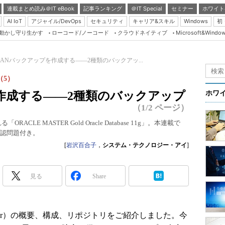
連載まとめ読み＠IT eBook
記事ランキング
＠IT Special
セミナー
ホワイト
AI IoT
アジャイル/DevOps
セキュリティ
キャリア&スキル
Windows
初
り動かし守り生かす
ローコード/ノーコード
クラウドネイティブ
Microsoft&Windo
Server & Storage
HTML5 + UX
MANバックアップを作成する――2種類のバックアッ...
Smart & Social
座（5）
Coding Edge
作成する――2種類のバックアップ
ホワ
Java Agile
（1/2 ページ）
Database Expert
ACLE MASTER Gold Oracle Database 11g」。本連載で
確認問題付き。
Linux ＆ OSS
[
岩沢百合子
，
システム・テクノロジー・アイ
]
Master of IP Networ
Security & Trust
見る
Share
Test & Tools
Insider.NET
anager）の概要、構成、リポジトリをご紹介しました。今
ブログ