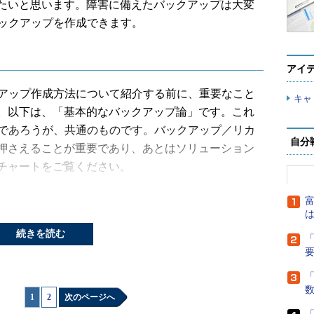
たいと思います。障害に備えたバックアップは大変
バックアップを作成できます。
アイ
アップ作成方法について紹介する前に、重要なこと
キャ
。以下は、「基本的なバックアップ論」です。これ
理であろうが、共通のものです。バックアップ／リカ
自分
押さえることが重要であり、あとはソリューション
チャートをご覧ください。
富
は
続きを読む
「
「
1
|
2
次のページへ