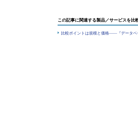
イメージコピー
この記事に関連する製品／サービスを比
比較ポイントは規模と価格――『データベ
イメージコピーは、1つのデータフ
でバックアップを取得する場合、デ
す。OSコピーによるバックアップ
挙げられます。
バックアップ時ブロックチェ
RMANリポジトリに登録され
バックアップセット