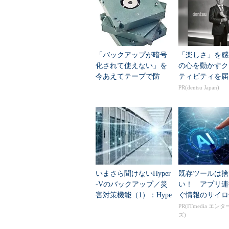
ん。NOARCHIVELOGモード
取得する運用にするとよいでしょう
最近のシステムは、「可用性」を
NOARCHIVELOGモードはオ
「バックアップが暗号
「楽しさ」を感
してもデータベースを停止するメン
化されて使えない」を
の心を動かすク
今あえてテープで防
ティビティを届
ト／インポートによる論理バックア
ぐ 製造業はどう実現
PR(dentsu Japan)
のバックアップだけではなく、特定
した？
能です。
RMANのバックアップタイプ
基本的なバックアップ論が確認でき
て確認しましょう。RMANでは、
いまさら聞けないHyper
既存ツールは捨
-Vのバックアップ／災
い！ アプリ連
イメージコピー
害対策機能（1）：Hype
ぐ情報のサイロ
r-V仮想マシンの保護
PR(ITmedia エン
バックアップセット
ズ)