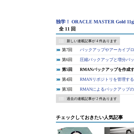
独学！ ORACLE MASTER Gold 
全 11 回
新しい連載記事が 4 件あります
7
バックアップやアーカイブ
6
圧縮バックアップと増分バ
まず、バックアップ方針として、デー
5
RMANバックアップを作成
かARCHIVELOGモードで運用す
4
RMANリポジトリを管理する
リカバリによる障害回復を想定する場
3
RMANによるバックアップ
ます。ARCHIVELOGモードで
過去の連載記事が 2 件あります
プともに可能です。
チェックしておきたい人気記事
ですが、システムによっては、「
のも少なくありません。その場合は、