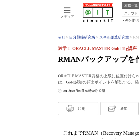
連載一覧
クラウド
メディア
AIを作
＠IT
自分戦略研究所
スキル創造研究室
R
独学！ ORACLE MASTER Gold 11g講
RMANバックアップを
ORACLE MASTER資格の上級に位置付けられる「OR
は、Gold試験の頻出ポイントを解説する。
2011年03月03日 00時00分 公開
印刷
通知
これまでRMAN（Recovery M