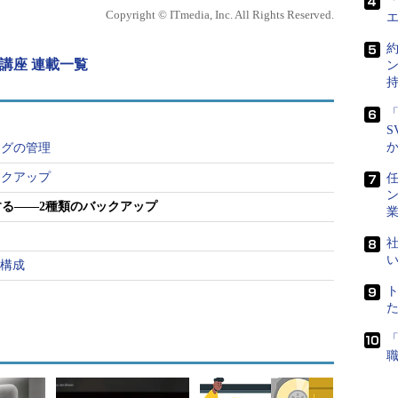
「
Copyright © ITmedia, Inc. All Rights Reserved.
11g講座 連載一覧
「
S
ログの管理
ックアップ
任
タベースをNOARCHIVELOGモードで運用する
する――2種類のバックアップ
るかを決定します。
社
合には、ARCHIVELOGモードである必要があり
の構成
は、オンラインバックアップおよびオフラインバックアッ
障害発生直前の状態に戻らなくてもいい」というも
無理にARCHIVELOGモードにする必要はありませ