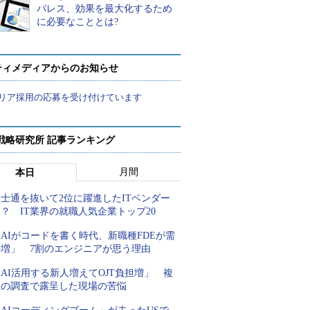
バレス、効果を最大化するため
に必要なこととは?
ティメディアからのお知らせ
リア採用の応募を受け付けています
戦略研究所 記事ランキング
月間
本日
士通を抜いて2位に躍進したITベンダー
？ IT業界の就職人気企業トップ20
AIがコードを書く時代、新職種FDEが需
要増」 7割のエンジニアが思う理由
AI活用する新人増えてOJT負担増」 複
数の調査で露呈した現場の苦悩