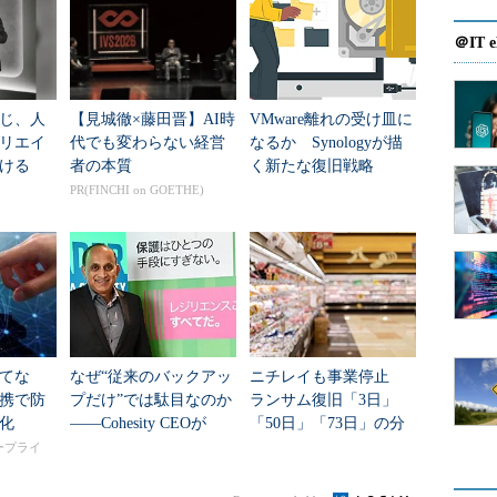
で運用し、オフラインバックアップでフルバックアップを
。
＠IT e
重視するものが多くなっています。
フラインバックアップのみをサポートしているため、どう
じ、人
【見城徹×藤田晋】AI時
VMware離れの受け皿に
テナンス時間が必要です。その場合は、エクスポー
リエイ
代でも変わらない経営
なるか Synologyが描
ける
者の本質
く新たな復旧戦略
ップを検討するとよいでしょう。データベース全体
PR(FINCHI on GOETHE)
の表領域、スキーマといった部分バックアップも可
たところで、RMANを使ったバックアップについ
2種類のバックアップタイプをサポートしています。
てな
なぜ“従来のバックアッ
ニチレイも事業停止
携で防
プだけ”では駄目なのか
ランサム復旧「3日」
化
――Cohesity CEOが
「50日」「73日」の分
「他社被害を解剖せ
岐点 医療・港湾・物
タープライ
よ」と説く理由
流のサイバー攻撃に学
ぶ