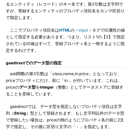
るエンティティ（レコード）のキー名です。第3引数は文字列で
すが、登録するエンティティのプロパティ項目名をカンマ区切り
で指定します。
ここでプロパティ項目名は
HTML
の
＜input＞
タグでID属性の値
として指定する必要があります。つまり、リスト1の【3】で指定
されているID値はすべて、登録プロパティ名と一致するように指
定するわけです。
gaedirectでのデータ型の指定
add関数の第3引数は「class,name,in:price」となっており、
priceプロパティにだけ、前に「in:」が付いています。これは、
priceの
データ型
を
Integer
（整数）としてデータストアに登録す
ることを意味しています。
gaedirectでは、データ型を指定しないプロパティ項目は文字
列（
String
）型として登録されます。もし文字列以外のデータ型
で登録したい場合は、priceの例のようにプロパティ名の前に2文
字で指定し、その後に区切り文字の「：」を指定します。