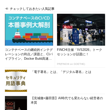
チェックしておきたい人気記事
コンテナベースの継続的インテグ
FINCHI主催「IVS2026」トーク
レーションの利点／課題と、CIパ
セッションが話題に！
イプライン、Docker Build高速化
のコツ (1/2...
PR(FINCHI on GOETHE)
「電子署名」とは、「デジタル署名」とは
【見城徹×藤田晋】AI時代でも変わらない経営者の
本質