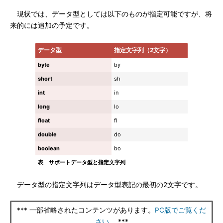
現状では、データ型としては以下のものが指定可能ですが、将
来的には追加の予定です。
データ型
指定文字列（2文字）
byte
by
short
sh
int
in
long
lo
float
fl
double
do
boolean
bo
表 サポートデータ型と指定文字列
データ型の指定文字列はデータ型表記の最初の2文字です。
*** 一部省略されたコンテンツがあります。
PC版でご覧くだ
さい。
***