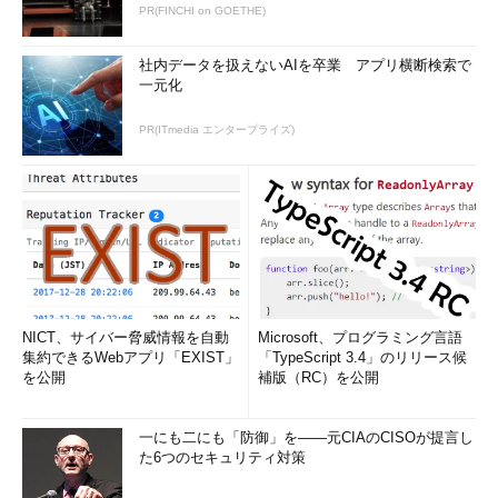
PR(FINCHI on GOETHE)
社内データを扱えないAIを卒業 アプリ横断検索で
一元化
PR(ITmedia エンタープライズ)
NICT、サイバー脅威情報を自動
Microsoft、プログラミング言語
集約できるWebアプリ「EXIST」
「TypeScript 3.4」のリリース候
を公開
補版（RC）を公開
一にも二にも「防御」を――元CIAのCISOが提言し
た6つのセキュリティ対策