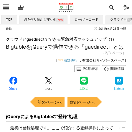
TOP
AIを作り動かし守り生かす
ロー/ノーコード
クラウドネイ
連載
2011年4月26日 公開
クラウドとgaedirectでできる緊急対応マッシュアップ（1）
BigtableをjQueryで操作できる「gaedirect」とは
（2/3 ページ）
[
清野克行
，有限会社サイバースペース]
PC用表示
関連情報
Share
Post
LINE
Hatena
前のページへ
次のページへ
jQueryによるBigtableの“登録”処理
最初は登録処理です。ここで紹介する登録操作によって、ユー