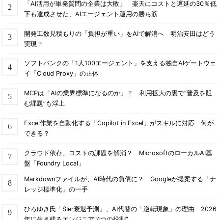
「AI活用が単発質問の企業は大敗」 楽天にコストと遅延の30％低
下も達成させた、AIエージェント運用の勝ち筋
開発工数見積もりの「負担が重い」をAIで解消へ 明治安田はどう
実現？
ソフトバンクの「1人100エージェント」を支える独自AIゲートウェ
イ「Cloud Proxy」の正体
MCPは「AIの業界標準になるのか」？ 利用拡大の裏で“普及を阻
む課題”も浮上
Excel作業を自動化する「Copilot in Excel」がスキルに対応 何が
できる？
クラウド依存、コストの課題を解消？ MicrosoftのローカルAI基
盤「Foundry Local」
Markdownファイルが、AI時代の負債に？ Googleが提案する「ナ
レッジ標準化」の一手
ひろゆき氏「SIer衰退予測」、AI代替の「逆転現象」の理由 2026
年に生き残るエンジニア“4つの役割”