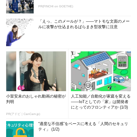
PR(FINCHI on GOETHE)
「えっ、このメールが？」――マトモな文面のメー
ルに攻撃が仕込まれるばらまき型攻撃に注意
小室安未のおしゃれ動画の秘密が
人工知能／自動化が家庭を変える
判明
――IoTとしての「家」は開発者
にとってのフロンティアか (1/3)
PR(アドビ｜CanCam.jp)
“適度な不信感”をベースに考える「人間のセキュリ
ティ」 (1/2)