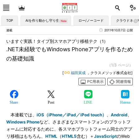
TOP
AIを作り動かし守り生かす
ロー/ノーコード
クラウドネイ
連載
2011年10月7日 公開
いますぐ実践！タイプ別スマホアプリ移植テク（1）
.NET未経験でもWindows Phoneアプリを作るため
の基礎知識
（1/3 ページ）
[
福田寅成
，クラスメソッド株式会社]
PC用表示
関連情報
Share
Post
LINE
Hatena
本連載では、
iOS（iPhone／iPad／iPod touch）
、
Android
、
Windows Phone
など、さまざまなスマートフォンのプラットフ
ォームに対応するために、各スマホプラットフォーム同士のアプ
リ移植はもちろん、
HTML
（
HTML5
含む）＋
JavaScript
のWeb