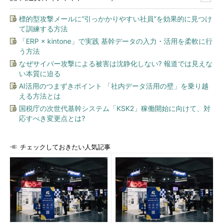
標的型攻撃メールに“引っかかりやすい社員”を効果的に見つけ
て訓練する方法
「ERP × kintone」で実践 基幹データの入力・活用を柔軟に行
う方法
なぜサイバー攻撃による被害は沈静化しない? 報道では見えな
い本質に迫る
AI活用のつまずきポイント 「社内データ活用の壁」を乗り越
える方法とは
国税庁の次世代基幹システム「KSK2」稼働開始に向けて、対
応すべき変更点とは?
チェックしておきたい人気記事