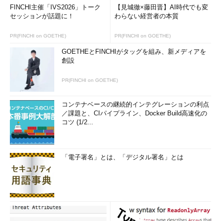
FINCHI主催「IVS2026」トーク
【見城徹×藤田晋】AI時代でも変
セッションが話題に！
わらない経営者の本質
PR(FINCHI on GOETHE)
PR(FINCHI on GOETHE)
GOETHEとFINCHIがタッグを組み、新メディアを
創設
PR(FINCHI on GOETHE)
コンテナベースの継続的インテグレーションの利点
／課題と、CIパイプライン、Docker Build高速化の
コツ (1/2...
「電子署名」とは、「デジタル署名」とは