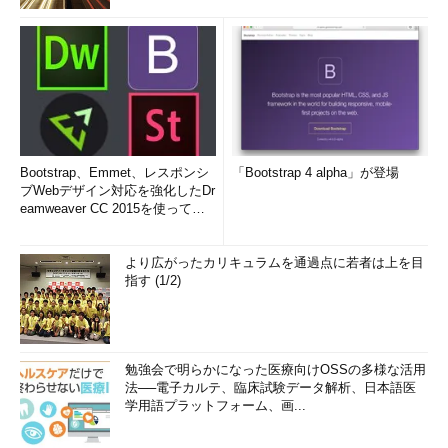
Bootstrap、Emmet、レスポンシ
「Bootstrap 4 alpha」が登場
ブWebデザイン対応を強化したDr
eamweaver CC 2015を使って
み...
より広がったカリキュラムを通過点に若者は上を目
指す (1/2)
勉強会で明らかになった医療向けOSSの多様な活用
法──電子カルテ、臨床試験データ解析、日本語医
学用語プラットフォーム、画...