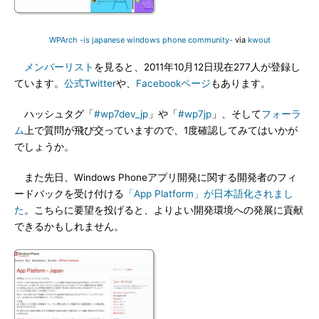
WPArch -is japanese windows phone community-
via
kwout
メンバーリスト
を見ると、2011年10月12日現在277人が登録し
ています。
公式Twitter
や、
Facebookページ
もあります。
ハッシュタグ「
#wp7dev_jp
」や「
#wp7jp
」、そして
フォーラ
ム
上で質問が飛び交っていますので、1度確認してみてはいかが
でしょうか。
また先日、Windows Phoneアプリ開発に関する開発者のフィ
ードバックを受け付ける
「App Platform」が日本語化されまし
た
。こちらに要望を投げると、よりよい開発環境への発展に貢献
できるかもしれません。