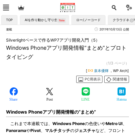
TOP
AIを作り動かし守り生かす
ロー/ノーコード
クラウドネイ
連載
2011年10月13日 公開
Silverlightベースで作るWP7アプリ開発入門（5）
Windows Phoneアプリ開発情報“まとめ”とプロト
タイピング
（1/3 ページ）
[
泉本優輝
，WP Arch]
PC用表示
関連情報
Share
Post
LINE
Hatena
Windows Phoneアプリ開発情報の“まとめ”
これまで本連載では、
Windows Phone
の色使いや
Metro UI
、
Panorama
や
Pivot
、
マルチタッチ
の
ジェスチャ
など、フロント