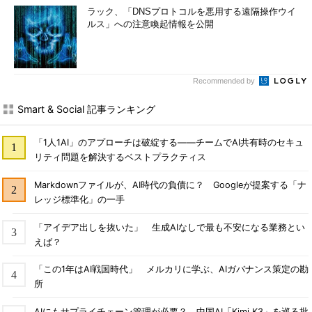
ラック、「DNSプロトコルを悪用する遠隔操作ウイ
ルス」への注意喚起情報を公開
Recommended by
Smart & Social 記事ランキング
「1人1AI」のアプローチは破綻する――チームでAI共有時のセキュ
リティ問題を解決するベストプラクティス
Markdownファイルが、AI時代の負債に？ Googleが提案する「ナ
レッジ標準化」の一手
「アイデア出しを抜いた」 生成AIなしで最も不安になる業務とい
えば？
「この1年はAI戦国時代」 メルカリに学ぶ、AIガバナンス策定の勘
所
AIにもサプライチェーン管理が必要？ 中国AI「Kimi K3」を巡る批