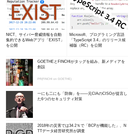
NICT、サイバー脅威情報を自動
Microsoft、プログラミング言語
集約できるWebアプリ「EXIST」
「TypeScript 3.4」のリリース候
を公開
補版（RC）を公開
GOETHEとFINCHIがタッグを組み、新メディアを
創設
PR(FINCHI on GOETHE)
一にも二にも「防御」を――元CIAのCISOが提言し
た6つのセキュリティ対策
2018年の災害では34.2％で「BCPが機能した」、N
TTデータ経営研究所が調査