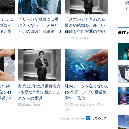
うことでもある。あるのは縦横にクロスした配線と
。見ようによっては、はるかな昔の磁気コア・メモ
に記憶素子が埋め込んであるだけの構造である（蛇
Intelは
「サーバが簡単には手
「さすが」と言われる
ント」と呼ばれていたFPGAの一種の構造のことを思
プロセ
に入らない」 メモリ
驚きや感動を。新しい
また変
不足の原因と回避策、B
価値を生む電通の挑戦
＠IT e
roadcomが提示
PR(dentsu Japan)
磁気コアのように電流で書き込む磁気ではなく、電
であった。なんとイオンである。導電性と非導電性
れも酸素イオンは通す2層（当然「個体」である。ど
対して、上下の電極から電界を加え、層間で「酸素
変化し、流れる電流が変わる、というのが記憶と読
1年待
創業125年の課題解決力
社内データを扱えないA
業のIT
×多様な才能で挑む、こ
Iを卒業 アプリ横断検
見過ごせ
れからの電通
索で一元化
PR(dentsu Japan)
PR(ITmedia エンタープライ
ズ)
Recommended by