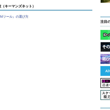
較（キーマンズネット）
PMツール』の選び方
注目
たCMOxメモリの模式図（Unity Semiconductorのホームページ
オンで抵抗値が変化する記憶素子を使い、値を記録すると
た配線の間にある「クロスポイント」に記憶素子を配置す
の記憶容量が容易に拡大できるという。
が、疑問はむらむらと沸いてくる。だいたい「イオ
くない。電池やコンデンサなどの電力を蓄える系統
一部デバイスにイオンを使ったものがある程度であ
、電荷という形なのか、磁気という形なのかは別に