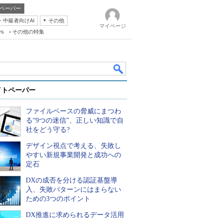
ペーパー
・中級者向けAI
その他
マイページ
ws
その他の特集
イトペーパー
ファイルベースの脅威にまつわ
る“9つの迷信”、正しい知識で自
社をどう守る?
デザイン視点で考える、失敗し
k
やすい新規事業開発と成功への
定石
DXの成否を分ける認証基盤導
入、失敗パターンにはまらない
ための3つのポイント
DX推進に求められるデータ活用