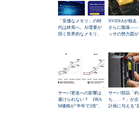
る各種の制限に束縛されない、とい
その間の「クロスポイント」である
リの再来のように縦横の配線の交点
「安価なメモリ」の時
NVIDIAが独走、
足だが、筆者はかつて「クロスポイ
代は終焉へ。AI需要が
さらに陥落――
い出してしまった……）。
招く世界的なメモリ、
ッサの勢力図が
ストレージ不足、PCと
わる
スマホ価格への深刻な
ただし、記憶素子の動作原理は、
打撃
界で移動させる「酸素イオン」なの
という電気的性質が、異なるがいず
ちらも金属酸化物ということだ）に
イオン」を動かすことで、抵抗値が
み出しの原理なのである。
サーバ更改への影響は
サーバ部品「約
避けられない？ DRA
ち……？」が企
M価格が“半年で2倍”、
計画に与える“
メモリ市場に異変
ない影響”