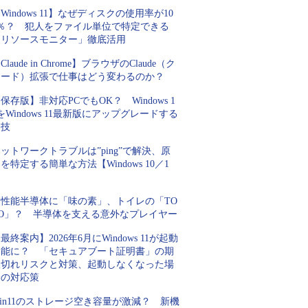
Windows 11】なぜディスクの使用率が10
0％？ 犯人をファイル単位で特定できる
「リソースモニター」徹底活用
Claude in Chrome】ブラウザのClaude（ク
ロード）拡張で仕事はどう変わるのか？
保存版】非対応PCでもOK？ Windows 1
をWindows 11最新版にアップグレードする
裏技
ットワークトラブルは”ping”で解決、原
を特定する簡単な方法【Windows 10／1
】
高性能半導体に「味の素」、トイレの「TO
TO」？ 半導体を支える意外なプレイヤー
最終案内】2026年6月にWindows 11が起動
不能に？ 「セキュアブート証明書」の期
限切れリスクと対策、起動しなくなった場
合の対応策
in11のストレージ空き容量が激減？ 新機