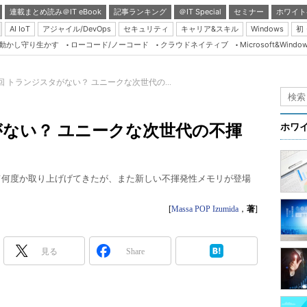
連載まとめ読み＠IT eBook
記事ランキング
＠IT Special
セミナー
ホワイト
AI IoT
アジャイル/DevOps
セキュリティ
キャリア&スキル
Windows
初
り動かし守り生かす
ローコード/ノーコード
クラウドネイティブ
Microsoft&Windo
Server & Storage
HTML5 + UX
7回 トランジスタがない？ ユニークな次世代の...
Smart & Social
Coding Edge
タがない？ ユニークな次世代の不揮
ホワ
Java Agile
Database Expert
て何度か取り上げげてきたが、また新しい不揮発性メモリが登場
Linux ＆ OSS
Master of IP Networ
[
Massa POP Izumida
，
著
]
Security & Trust
見る
Share
Test & Tools
Insider.NET
ブログ