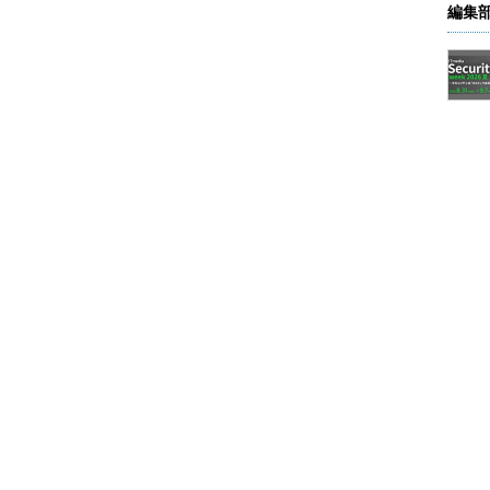
。だいたい「イオン」なんてものは、重くて大きく
編集
ずのものなのだ。質量が何倍くらいあると思ってい
っかかって、なかなか思うように動かないのに、イオ
いたい、イオンを使ったデバイスでは媒体は個体で
くイオンをゆるゆると動かしていたに過ぎないので
スの中で、イオンの移動によって、電子に匹敵するよ
あろうか？
を打倒できる」と主張しているのだった。それは構
やすいということでもあり、どうもイオンの移動が
ろう、その位置を微妙に制御して、1個のセルに多ビ
とでもあるらしい。
on Technologyがパートナーになっていることが挙
gyは、DRAMでもフラッシュメモリでも知りつくした偉大な
chnologyがパートナーになっているくらいなら、その主
ないだろう、という感じである。だいたい、メモリ
の重い作業であるから、どこか半導体の工場を持つ会