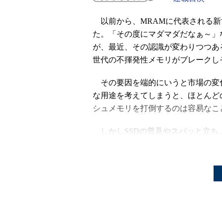
以前から、MRAMに代表される新
た。「その度にマダマダだなぁ～」
が、最近、その認識が変わりつつあ
世代の不揮発性メモリがブレークし
その要因を端的にいうと市場の変化
な用途を考えてしまうと、ほとんど
シュメモリを打倒するのは容易なこ
しかしSSDの普及やスパッと立ち
向、かつフラッシュメモリの書き換
よりも頻繁かつ高速に書き換え可能
下側、フラッシュメモリの上側くら
現行のフラッシュメモリでも、いろ
回数の制限などを「散らして」いる
るフラッシュメモリは遅いし、使い
目すれば、フラッシュメモリよりも