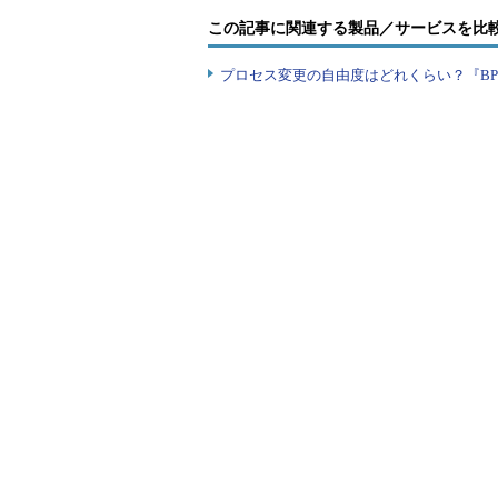
この記事に関連する製品／サービスを比
プロセス変更の自由度はどれくらい？『B
Unity Semiconductorが開発し
説明資料より）
CMOxは、電解で移動する酸素イ
いう仕組み。図の縦横にクロスし
る。積層可能なので、面積当たり
ちょっと聞くと分かりやすいのだ
ン」を使ったデバイスはそれほど多
のデバイスを除けば、センサなどの
る。ことメモリ素子に関していえば