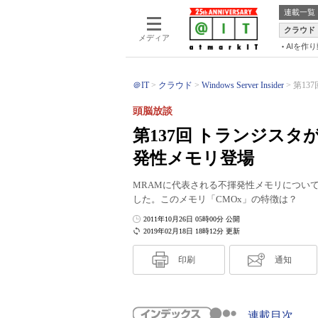
連載一覧
クラウド
メディア
AIを作
＠IT
クラウド
Windows Server Insider
第13
頭脳放談
第137回 トランジス
発性メモリ登場
MRAMに代表される不揮発性メモリについ
した。このメモリ「CMOx」の特徴は？
2011年10月26日 05時00分 公開
2019年02月18日 18時12分 更新
印刷
通知
連載目次