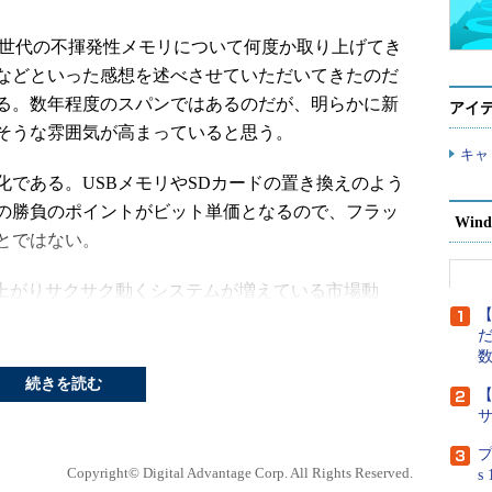
世代の不揮発性メモリについて何度か取り上げてき
などといった感想を述べさせていただいてきたのだ
る。数年程度のスパンではあるのだが、明らかに新
アイ
そうな雰囲気が高まっていると思う。
キャ
である。USBメモリやSDカードの置き換えのよう
の勝負のポイントがビット単価となるので、フラッ
Wind
とではない。
上がりサクサク動くシステムが増えている市場動
【
え回数／速度などを勘案すると、フラッシュメモリ
だ
な不揮発メモリの市場が、ビット単価的にDRAMの
いのポジションにありそうな雰囲気がある。確かに
続きを読む
【
いろとファイル・システムなどを工夫して書き換え
が、こと書き換えに関しては「もともとROM」であ
プ
づらい。新世代の不揮発メモリの書き込み性能に着
Copyright© Digital Advantage Corp. All Rights Reserved.
s
価格が多少高くても、市場に食い込む余地が十分出