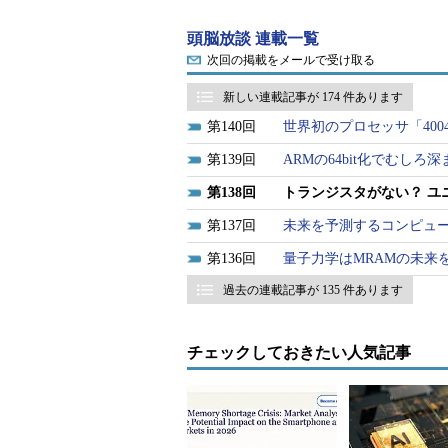
てきそうな感じがするのだ。
頭脳放談 連載一覧
次回の掲載をメールで受け取る
本命はMRAMか、対抗は何？ な
会社がニュースリリースを出していたので取
新しい連載記事が 174 件あります
のニュースリリース「
UNITY SEMI
140
世界初のプロセッサ「400
FOR TERABIT MEMORIES
」）。ち
139
ARMの64bit化でむしろ深ま
で、日本向けのシンポジウムに向け
138
トランジスタがない？ ユ
代不揮発メモリが「フラッシュメモ
して、ここは集積度で真っ向からフ
137
未来を予測するコンピュ
Unity Semiconductorとい
136
量子力学はMRAMの未来
ある。数年後にテラビット・クラス
過去の連載記事が 135 件あります
まずこのメモリがユニークなのは、
半導体屋がメモリといえば、トラン
チェックしておきたい人気記事
ということに長らく血道をあげて来
さりトランジスタがないのである。
だ。極端なことをいえば、半導体屋