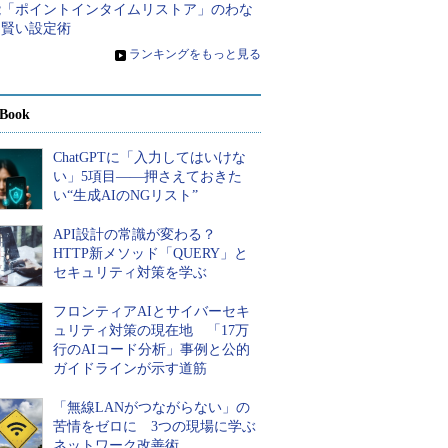
能「ポイントインタイムリストア」のわな
と賢い設定術
»
ランキングをもっと見る
Book
ChatGPTに「入力してはいけな
い」5項目――押さえておきた
い“生成AIのNGリスト”
API設計の常識が変わる？
HTTP新メソッド「QUERY」と
セキュリティ対策を学ぶ
フロンティアAIとサイバーセキ
ュリティ対策の現在地 「17万
行のAIコード分析」事例と公的
ガイドラインが示す道筋
「無線LANがつながらない」の
苦情をゼロに 3つの現場に学ぶ
ネットワーク改善術