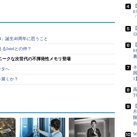
【
どと考えていたところに、ちょうどダークホース的な
【
り上げさせていただく（Unity Semiconductor
CONDUCTOR TO UNVEIL NEW ARCHITECTURE
4」誕生40周年に思うこと
【
なみに、日本市場など通り過ぎる会社が多いなか
るIntelとの仲？
0
たニュースリリースであった。ただし、ほかの新世
ニークな次世代の不揮発性メモリ登場
リよりも少し上」を狙っているように見えるのに対
ネ
ラッシュメモリに戦いを挑もうという戦略らしい。
ータへ
因
うシリコンバレーのベンチャー企業の「CMOx」というメモリで
1
を展くか？
の製品を商品化したいと考えているようだ。
「トランジスタがない」という1点である。昔から
【
ジスタの構造が縦か横か、あるいはANDかORかなど
たものなのだけれど、このメモリのセルには、あっ
脱力してしまうかもしれない非常にシンプルな構造
の頭を縛りつけてきたトランジスタの引きずってい
W