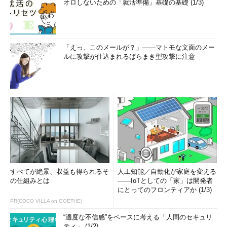
オロしないための「就活準備」基礎の基礎 (1/3)
「えっ、このメールが？」――マトモな文面のメー
ルに攻撃が仕込まれるばらまき型攻撃に注意
すべてが絶景、収益も得られるそ
人工知能／自動化が家庭を変える
の仕組みとは
――IoTとしての「家」は開発者
にとってのフロンティアか (1/3)
PR(COCO VILLA on GOETHE)
“適度な不信感”をベースに考える「人間のセキュリ
ティ」 (1/2)