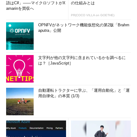
語はC#」――マイクロソフトがX
の仕組みとは
amarinを買収へ
PR(COCO VILLA on GOETHE)
OPNFVがネットワーク機能仮想化の第2版「Brahm
aputra」公開
文字列が他の文字列に含まれているかを調べるに
は？［JavaScript］
自動運転トラクターに学ぶ、「運用自動化」と「運
用自律化」の本質 (1/3)