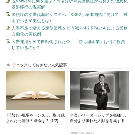
脱VMwareに何を選ぶ? 市場分析や実機検証から見えた仮想化
基盤移行の現実解
国税庁の次世代基幹システム「KSK2」稼働開始に向けて、対
応すべき変更点とは?
人手不足で増える定型業務をどう減らす? RPAとAIによる業務
自動化の実践例
広告運用がAIで自動化された今、「勝ち組企業」は何に投資
しているのか?
チェックしておきたい人気記事
下請けが現場をトンズラ。取り残
全員がリーダーシップを発揮し、
された元請けの運命は？ (1/2)
自分より優れた人財を育成する
PR(dentsu Japan)