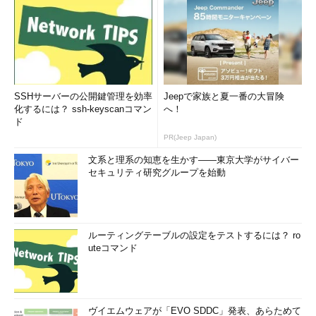
SSHサーバーの公開鍵管理を効率
Jeepで家族と夏一番の大冒険
化するには？ ssh-keyscanコマン
へ！
ド
PR(Jeep Japan)
文系と理系の知恵を生かす――東京大学がサイバー
セキュリティ研究グループを始動
ルーティングテーブルの設定をテストするには？ ro
uteコマンド
ヴイエムウェアが「EVO SDDC」発表、あらためて