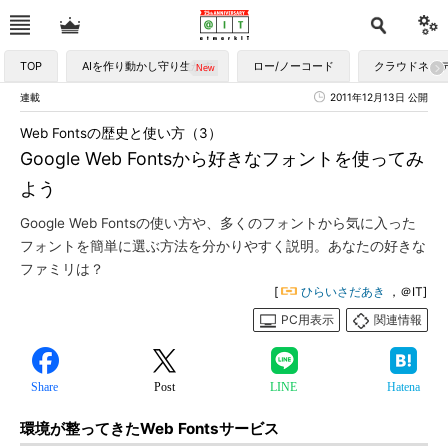
TOP
AIを作り動かし守り生かす
ロー/ノーコード
クラウドネイ
連載
2011年12月13日 公開
Web Fontsの歴史と使い方（3）
Google Web Fontsから好きなフォントを使ってみ
よう
Google Web Fontsの使い方や、多くのフォントから気に入った
フォントを簡単に選ぶ方法を分かりやすく説明。あなたの好きな
ファミリは？
[
ひらいさだあき
，＠IT]
PC用表示
関連情報
Share
Post
LINE
Hatena
環境が整ってきたWeb Fontsサービス