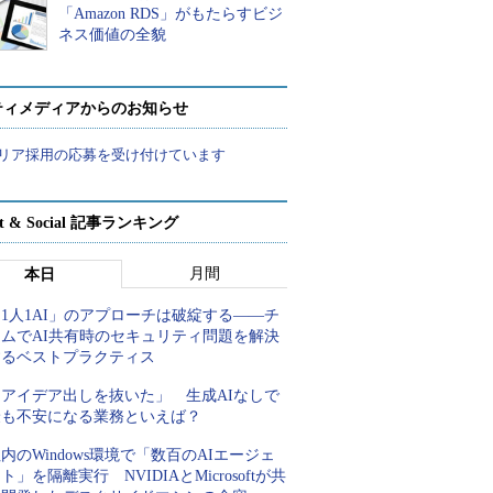
「Amazon RDS」がもたらすビジ
ネス価値の全貌
ティメディアからのお知らせ
リア採用の応募を受け付けています
rt & Social 記事ランキング
月間
本日
1人1AI」のアプローチは破綻する――チ
ームでAI共有時のセキュリティ問題を解決
するベストプラクティス
「アイデア出しを抜いた」 生成AIなしで
最も不安になる業務といえば？
内のWindows環境で「数百のAIエージェ
ト」を隔離実行 NVIDIAとMicrosoftが共