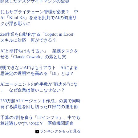
同開発したデスクサイドマシンの全容
AIにもサプライチェーン管理が必要？ 中
AI「Kimi K3」を巡る批判でAIの調達リ
スクが浮き彫りに
xcel作業を自動化する「Copilot in Excel」
がスキルに対応 何ができる？
「AIと壁打ちはもう古い」 業務タスクを
せる「Claude Cowork」の落とし穴
説明できないAI”はもうアウト AIによる
意思決定の透明性を高める「DI」とは？
AIエージェントの約半数が"戦力外"にな
る」 なぜ企業は使いこなせない？
250万超AIエージェント作成」の裏で同時
多発する課題を回し切ったIT部門の運用術
I予算の7割を食う「ITインフラ」、中でも
予算超過しやすいのは？ 医療機関調査
»
ランキングをもっと見る