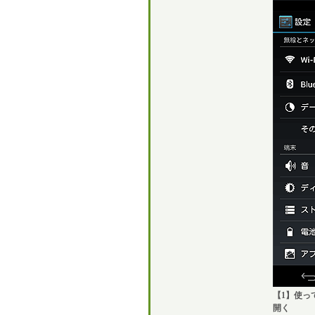
【1】使って
開く