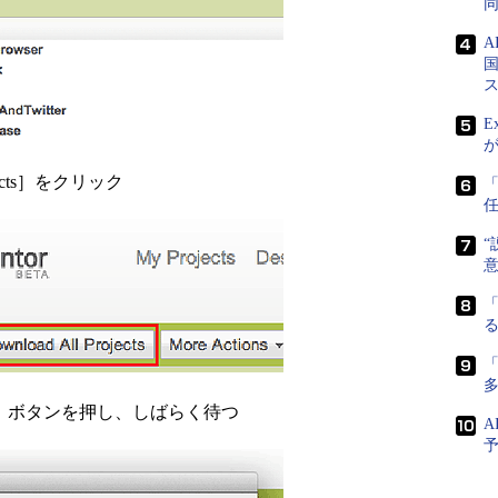
国
E
ojects］をクリック
任
“
「
「
K］ボタンを押し、しばらく待つ
A