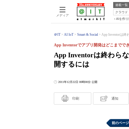
連載一覧
クラウド
メディア
AIを作
＠IT
AI IoT
Smart & Social
App Inventorは
App Inventorでアプリ開発はどこまで
App Inventorは終わら
開するには
2011年12月22日 00時00分 公開
印刷
通知
前のページ