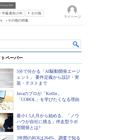
ペーパー
・中級者向けAI
その他
マイページ
ws
その他の特集
イトペーパー
5分で分かる「AI駆動開発エージ
ェント」 要件定義から設計・実
装・テストまで
Javaのプロが「Kotlin」
k
「COBOL」を学びたくなる理由
最小1.5人月から始める、「ノウ
ハウが自社に残る」伴走型ラボ
型開発とは?
3年間のROIは264%、調査で知る