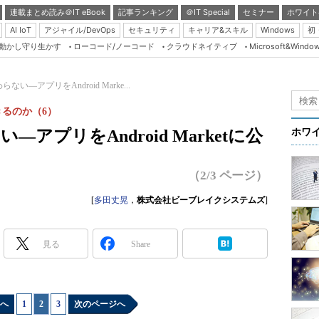
連載まとめ読み＠IT eBook
記事ランキング
＠IT Special
セミナー
ホワイト
AI IoT
アジャイル/DevOps
セキュリティ
キャリア&スキル
Windows
初
り動かし守り生かす
ローコード/ノーコード
クラウドネイティブ
Microsoft&Windo
Server & Storage
HTML5 + UX
終わらない―アプリをAndroid Marke...
Smart & Social
できるのか（6）
Coding Edge
ない―アプリをAndroid Marketに公
ホワ
Java Agile
Database Expert
（2/3 ページ）
Linux ＆ OSS
[
多田丈晃
，
株式会社ビーブレイクシステムズ
]
Master of IP Networ
Security & Trust
見る
Share
Test & Tools
Insider.NET
へ
1
|
2
|
3
次のページへ
ブログ