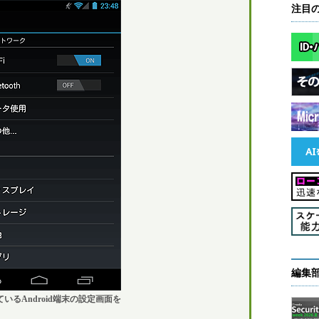
注目
編集
いるAndroid端末の設定画面を