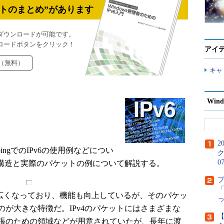
トのまとめ”があります
ダウンロードが可能です。
ロードボタンをクリック！
アイ
（無料）
キャ
Wind
2
ingでのIPv6の使用例などについ
ク
0
の構造と実際のパケットの例について解説する。
「
幅が広くなっており、機能も向上しているが、そのパケッ
が大きな特徴だ。IPv4のパケットにはさまざまな
【
張のための領域などが用意されていたが、長年に渡