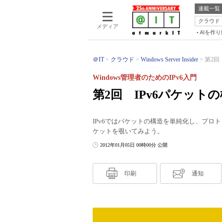
連載一覧
クラウド
メディア
AIを作
＠IT
クラウド
Windows Server Insider
第2回
Windows管理者のためのIPv6入門
第2回 IPv6パケット
IPv6ではパケットの構造を単純化し、プロ
ケットを覗いてみよう。
2012年01月05日 00時00分 公開
印刷
通知