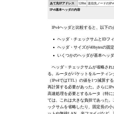
あて先IPアドレス
128bit
送信先ノードのIP
IPv6基本ヘッダの内容
IPv4ヘッダと比較すると、以下の
ヘッダ・チェックサムとIDフ
ヘッダ・サイズが40bytesの
いくつかのヘッダが基本ヘッ
ヘッダ・チェックサムが省略され
る。ルータがパケットをルーティン
（IPv4ではTTL）の値を1つ減算
再計算する必要があった。さらにIP
高速処理を必要とするルータ（特に
ては、これは大きな負担であった。こ
ックサムを省略したり、固定長の小
ットや無線LAN、光ファイバなど