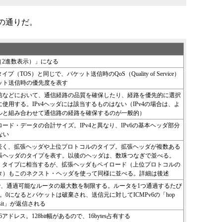
の通りだ。
10（2進数表示）」になる
イプ（TOS）と同じで、パケット送信時のQoS（Quality of Service）
ット送信時の優先度を表す
信などにおいて、通信経路の品質を確保したり、経路を優先的に選択
使用する。IPv4ヘッダには該当するものはない（IPv4の場合は、よ
ルと組み合わせて通信路の経路を確保するのが一般的）
ード・データの合計サイズ。IPv4と異なり、IPv6の基本ヘッダ部分
まない
に続く、拡張ヘッダや上位プロトコルのタイプ。拡張ヘッダが複数ある
張ヘッダのタイプを表す。以後のヘッダは、数珠つなぎで並べる。
ル・タイプに相当するが、拡張ヘッダもペイロード（上位プロトコルの
タ）もこのネクスト・ヘッダを使って同様に並べる。詳細は後述
同じで、通過可能なルータの最大数を制限する。ルータを1つ通過するたび
。0になるとパケットは破棄され、送信元に対してICMPv6の「hop
n transit」が返信される
アドレス。128bit幅があるので、16bytes占有する