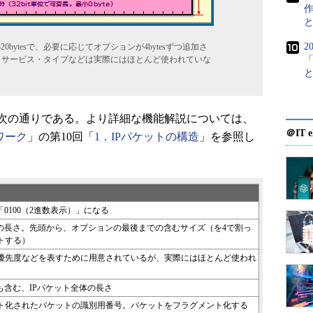
作
2
0bytesで、必要に応じてオプションが4bytesずつ追加さ
、サービス・タイプなどは実際にはほとんど使われていな
次の通りである。より詳細な機能解説については、
＠IT e
ワーク
」の第10回「
1．IPパケットの構造
」を参照し
す「0100（2進数表示）」になる
ッダの長さ。先頭から、オプションの最後までの含むサイズ（を4で割っ
トする）
優先度などを表すために用意されているが、実際にはほとんど使われ
ダも含む、IPパケット全体の長さ
ト化されたパケットの識別用番号。パケットをフラグメント化する