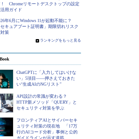
！ Chromeリモートデスクトップの設定
と活用ガイド
026年6月にWindows 11が起動不能に？
「セキュアブート証明書」期限切れリスク
と対策
»
ランキングをもっと見る
Book
ChatGPTに「入力してはいけな
い」5項目――押さえておきた
い“生成AIのNGリスト”
API設計の常識が変わる？
HTTP新メソッド「QUERY」と
セキュリティ対策を学ぶ
フロンティアAIとサイバーセキ
ュリティ対策の現在地 「17万
行のAIコード分析」事例と公的
ガイドラインが示す道筋