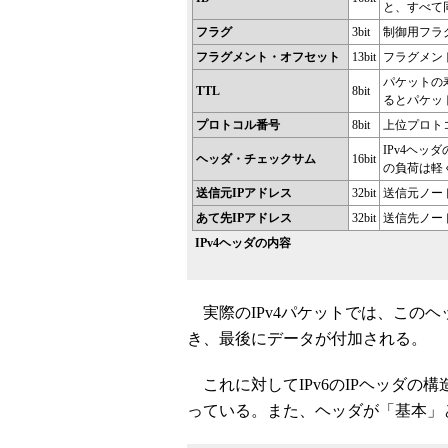
と、すべて
フラグ
3bit
制御用フラ
フラグメント・オフセット
13bit
フラグメン
パケットの
TTL
8bit
るとパケッ
プロトコル番号
8bit
上位プロト
IPv4ヘ
ヘッダ・チェックサム
16bit
の負荷は軽
送信元IPアドレス
32bit
送信元ノード
あて先IPアドレス
32bit
送信先ノード
IPv4ヘッダの内容
実際のIPv4パケットでは、この
き、最後にデータが付加される。
これに対してIPv6のIPヘッダの構
っている。また、ヘッダが「基本」