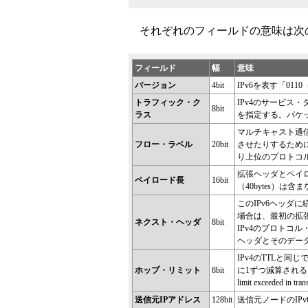
それぞれのフィールドの意味は次
フィールド
幅
意味
バージョン
4bit
IPv6を表す「01
トラフィック・ク
IPv4のサービス・タ
8bit
ラス
を指定する。パケ
マルチキャスト通
フロー・ラベル
20bit
させたりするために
り上位のプロトコ
拡張ヘッダとペイロ
ペイロード長
16bit
（40bytes）は含
このIPv6ヘッダ
場合は、最初の拡
ネクスト・ヘッダ
8bit
IPv4のプロトコ
ヘッダとそのデー
IPv4のTTLと
ホップ・リミット
8bit
に1ずつ減算される
limit exceeded i
送信元IPアドレス
128bit
送信元ノードのIPv6