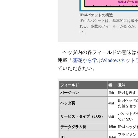
IPv4パケットの構造
IPv4のパケットは、基本的には最小2
れる。多数のフィールドがあるが
い。
ヘッダ内の各フィールドの意味は
連載「
基礎から学ぶWindowsネット
ていただきたい。
フィールド
幅
意味
バージョン
4bit
IPv4を表
IPv4ヘ
ヘッダ長
4bit
た値をセッ
パケットの
サービス・タイプ（TOS）
8bit
ていない
データグラム長
16bit
IPv4ヘッ
フラグメン
ID
16bit