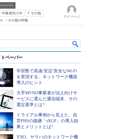
ペーパー
・中級者向けAI
その他
マイページ
ws
その他の特集
イトペーパー
学習塾で高速/安定/安全なWi-Fi
を実現する、ネットワーク機器
導入のヒント
大手MVNO事業者が法人向けサ
k
ービスに選んだ通信端末、その
選定基準とは?
トライアル事例から見えた、自
営PHSの後継「sXGP」の導入効
果とメリットとは?
YNO、ヤマハのネットワーク機