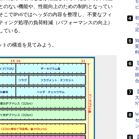
とのない機能や、性能向上のための制約となってい
こでIPv6ではヘッダの内容を整理し、不要なフィ
初
ティング処理の負荷軽減（パフォーマンスの向上）
定
している。
知
ケットの構造を見てみよう。
変
【
【
N
W
【