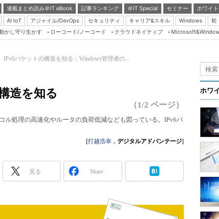
連載まとめ読み＠IT eBook
記事ランキング
＠IT Special
セミナー
ホワイト
AI IoT
アジャイル/DevOps
セキュリティ
キャリア&スキル
Windows
初
り動かし守り生かす
ローコード/ノーコード
クラウドネイティブ
Microsoft&Windo
Server & Storage
HTML5 + UX
 IPv6パケットの構造を知る：Windows管理者の...
Smart & Social
Coding Edge
の構造を知る
ホワ
Java Agile
（1/2 ページ）
Database Expert
トコル処理の高速化やルータの負荷低減なども図っている。IPv6パ
Linux ＆ OSS
[
打越浩幸
，
デジタルアドバンテージ
]
Master of IP Networ
Security & Trust
見る
Share
Test & Tools
Insider.NET
ブログ