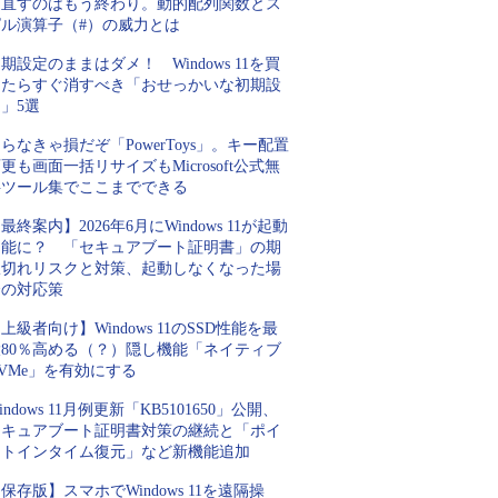
を直すのはもう終わり。動的配列関数とス
ピル演算子（#）の威力とは
期設定のままはダメ！ Windows 11を買
ったらすぐ消すべき「おせっかいな初期設
」5選
らなきゃ損だぞ「PowerToys」。キー配置
更も画面一括リサイズもMicrosoft公式無
料ツール集でここまでできる
最終案内】2026年6月にWindows 11が起動
不能に？ 「セキュアブート証明書」の期
限切れリスクと対策、起動しなくなった場
合の対応策
上級者向け】Windows 11のSSD性能を最
大80％高める（？）隠し機能「ネイティブ
VMe」を有効にする
indows 11月例更新「KB5101650」公開、
セキュアブート証明書対策の継続と「ポイ
ントインタイム復元」など新機能追加
保存版】スマホでWindows 11を遠隔操