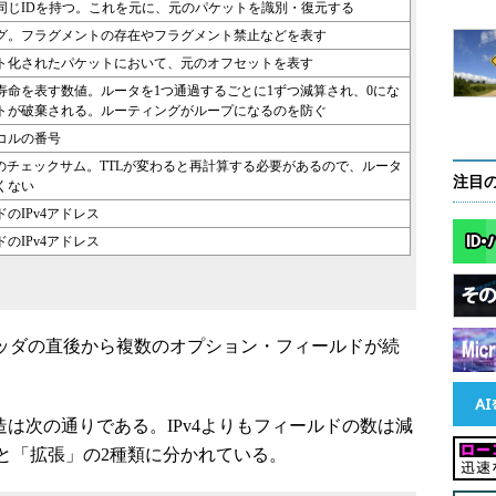
同じIDを持つ。これを元に、元のパケットを識別・復元する
グ。フラグメントの存在やフラグメント禁止などを表す
ト化されたパケットにおいて、元のオフセットを表す
寿命を表す数値。ルータを1つ通過するごとに1ずつ減算され、0にな
トが破棄される。ルーティングがループになるのを防ぐ
コルの番号
ッダのチェックサム。TTLが変わると再計算する必要があるので、ルータ
注目
くない
のIPv4アドレス
のIPv4アドレス
ヘッダの直後から複数のオプション・フィールドが続
造は次の通りである。IPv4よりもフィールドの数は減
と「拡張」の2種類に分かれている。