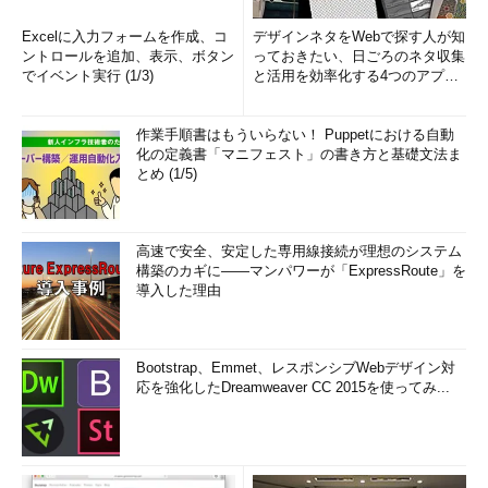
Excelに入力フォームを作成、コ
デザインネタをWebで探す人が知
ントロールを追加、表示、ボタン
っておきたい、日ごろのネタ収集
でイベント実行 (1/3)
と活用を効率化する4つのアプリ
(1/3)
作業手順書はもういらない！ Puppetにおける自動
化の定義書「マニフェスト」の書き方と基礎文法ま
とめ (1/5)
高速で安全、安定した専用線接続が理想のシステム
構築のカギに――マンパワーが「ExpressRoute」を
導入した理由
Bootstrap、Emmet、レスポンシブWebデザイン対
応を強化したDreamweaver CC 2015を使ってみ...