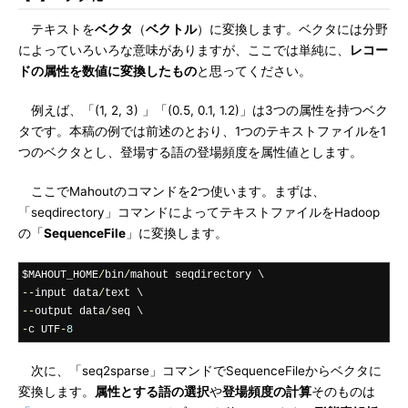
テキストを
ベクタ
（
ベクトル
）に変換します。ベクタには分野
によっていろいろな意味がありますが、ここでは単純に、
レコー
ドの属性を数値に変換したもの
と思ってください。
例えば、「(1, 2, 3) 」「(0.5, 0.1, 1.2)」は3つの属性を持つベク
タです。本稿の例では前述のとおり、1つのテキストファイルを1
つのベクタとし、登場する語の登場頻度を属性値とします。
ここでMahoutのコマンドを2つ使います。まずは、
「seqdirectory」コマンドによってテキストファイルをHadoop
の「
SequenceFile
」に変換します。
$MAHOUT_HOME
/
bin
/
--
input data
/
--
output data
/
-
c UTF
-
8
次に、「seq2sparse」コマンドでSequenceFileからベクタに
変換します。
属性とする語の選択
や
登場頻度の計算
そのものは