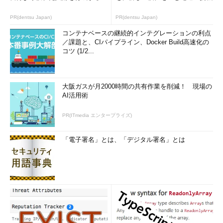
PR(dentsu Japan)
PR(dentsu Japan)
コンテナベースの継続的インテグレーションの利点
／課題と、CIパイプライン、Docker Build高速化の
コツ (1/2...
大阪ガスが月2000時間の共有作業を削減！ 現場の
AI活用術
PR(ITmedia エンタープライズ)
「電子署名」とは、「デジタル署名」とは