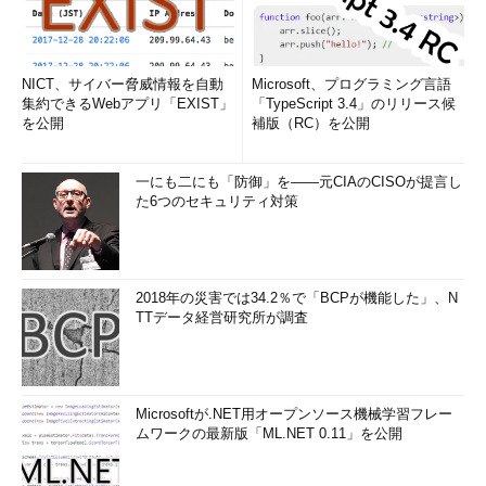
NICT、サイバー脅威情報を自動
Microsoft、プログラミング言語
集約できるWebアプリ「EXIST」
「TypeScript 3.4」のリリース候
を公開
補版（RC）を公開
一にも二にも「防御」を――元CIAのCISOが提言し
た6つのセキュリティ対策
2018年の災害では34.2％で「BCPが機能した」、N
TTデータ経営研究所が調査
Microsoftが.NET用オープンソース機械学習フレー
ムワークの最新版「ML.NET 0.11」を公開