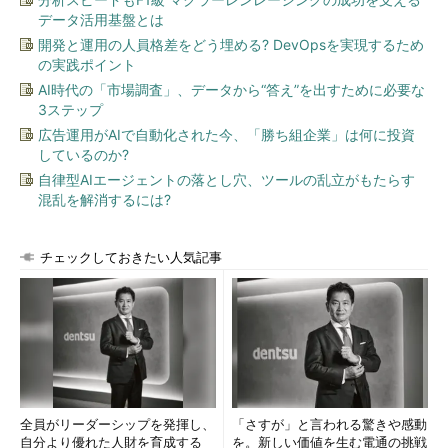
データ活用基盤とは
開発と運用の人員格差をどう埋める? DevOpsを実現するため
の実践ポイント
AI時代の「市場調査」、データから“答え”を出すために必要な
3ステップ
広告運用がAIで自動化された今、「勝ち組企業」は何に投資
しているのか?
自律型AIエージェントの落とし穴、ツールの乱立がもたらす
混乱を解消するには?
チェックしておきたい人気記事
全員がリーダーシップを発揮し、
「さすが」と言われる驚きや感動
自分より優れた人財を育成する
を。新しい価値を生む電通の挑戦