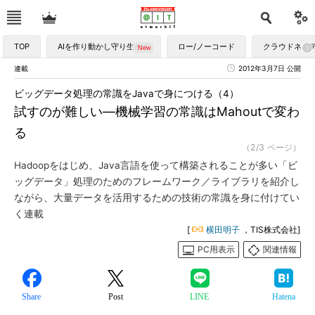
TOP
AIを作り動かし守り生かす
ロー/ノーコード
クラウドネイ
連載
2012年3月7日 公開
ビッグデータ処理の常識をJavaで身につける（4）
試すのが難しい―機械学習の常識はMahoutで変わ
る
（2/3 ページ）
Hadoopをはじめ、Java言語を使って構築されることが多い「ビ
ッグデータ」処理のためのフレームワーク／ライブラリを紹介し
ながら、大量データを活用するための技術の常識を身に付けてい
く連載
[
横田明子
，TIS株式会社]
PC用表示
関連情報
Share
Post
LINE
Hatena