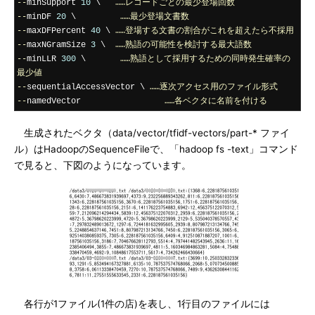
--
minSupport 
10
 \   
……レコードごとの最少登場回数
--
minDF 
20
 \         
……最少登場文書数
--
maxDFPercent 
40
 \ 
……登場する文書の割合がこれを超えたら不採用
--
maxNGramSize 
3
 \  
……熟語の可能性を検討する最大語数
--
minLLR 
300
 \       
……熟語として採用するための同時発生確率の
最少値
--
sequentialAccessVector \ 
……逐次アクセス用のファイル形式
--
namedVector                 
……各ベクタに名前を付ける
生成されたベクタ（data/vector/tfidf-vectors/part-* ファイ
ル）はHadoopのSequenceFileで、「hadoop fs -text」コマンド
で見ると、下図のようになっています。
各行が1ファイル(1件の店)を表し、1行目のファイルには