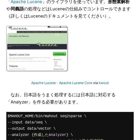
「Apache Lucene
」のライブラリを使っています。
形態素解析
や
同義語
の処理などはLuceneの仕組みでコントロールできます
（詳しくはLuceneのドキュメントを見てください）。
Apache Lucene - Apache Lucene Core
via
kwout
なお、日本語をうまく処理するには日本語に対応する
「Analyzer」を作る必要があります。
$MAHOUT_HOME
/
bin
/
--
input data
/
--
output data
/
--
analyzer 
{作成した
Analyzer
}