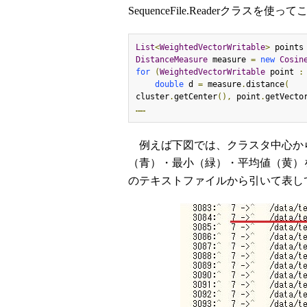
SequenceFile.Readerクラス
List
<
WeightedVectorWritable
>
 points
DistanceMeasure
 measure 
=
new
Cosin
for
(
WeightedVectorWritable
 point 
:
double
 d 
=
 measure
.
distance
(
cluster
.
getCenter
(),
 point
.
getVecto
……
例えば下図では、クラスタ中心か
（青）・最小（緑）・平均値（黄）
のテキストファイルから引いて表し