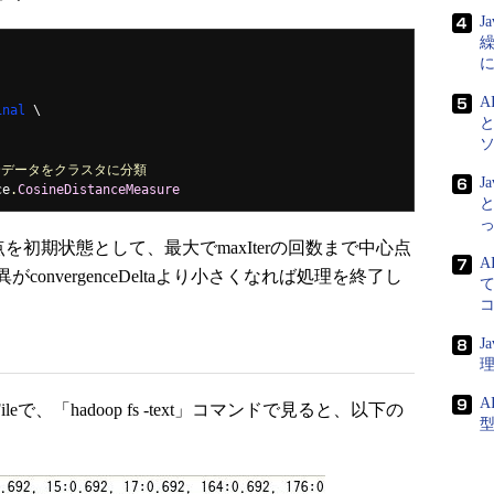
J
A
inal
全データをクラスタに分類
J
ce
.
CosineDistanceMeasure
と
の中心点を初期状態として、最大でmaxIterの回数まで中心点
A
nvergenceDeltaより小さくなれば処理を終了し
て
J
A
eで、「hadoop fs -text」コマンドで見ると、以下の