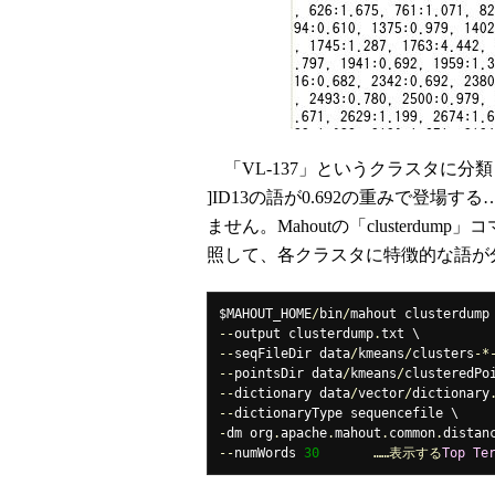
「VL-137」というクラスタに分類された
]ID13の語が0.692の重みで登
ません。Mahoutの「clusterd
照して、各クラスタに特徴的な語が
$MAHOUT_HOME
/
bin
/
--
output clusterdump
.
--
seqFileDir data
/
kmeans
/
clusters
-*
--
pointsDir data
/
kmeans
/
--
dictionary data
/
vector
/
dictionary
--
-
dm org
.
apache
.
mahout
.
common
.
distan
--
numWords 
30
……表示する
Top
Te