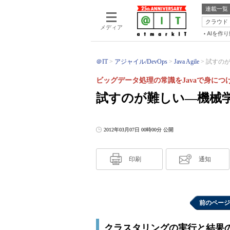
連載一覧
クラウド
メディア
AIを作
＠IT
アジャイル/DevOps
Java Agile
試すのが
ビッグデータ処理の常識をJavaで身につ
試すのが難しい―機械学
2012年03月07日 00時00分 公開
印刷
通知
前のページ
クラスタリングの実行と結果