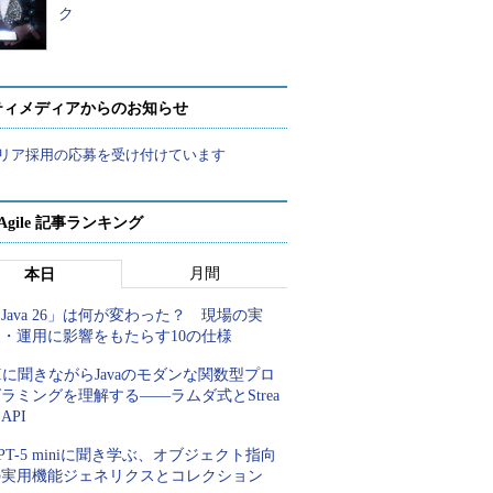
ク
ティメディアからのお知らせ
リア採用の応募を受け付けています
a Agile 記事ランキング
月間
本日
Java 26」は何が変わった？ 現場の実
装・運用に影響をもたらす10の仕様
Iに聞きながらJavaのモダンな関数型プロ
ラミングを理解する――ラムダ式とStrea
 API
PT-5 miniに聞き学ぶ、オブジェクト指向
の実用機能ジェネリクスとコレクション