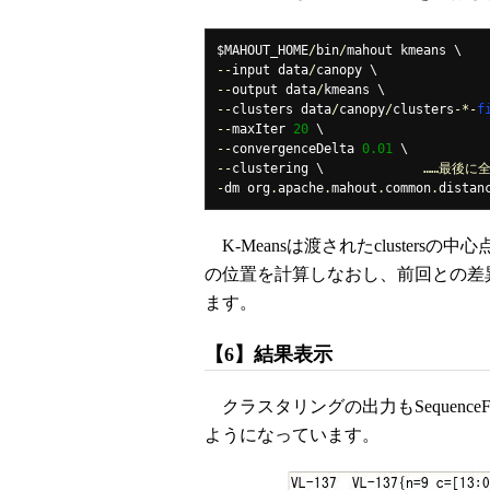
$MAHOUT_HOME
/
bin
/
--
input data
/
--
output data
/
--
clusters data
/
canopy
/
clusters
-*-
f
--
maxIter 
20
--
convergenceDelta 
0.01
--
clustering \             
……最後に
-
dm org
.
apache
.
mahout
.
common
.
distan
K-Meansは渡されたclusters
の位置を計算しなおし、前回との差異がco
ます。
【6】結果表示
クラスタリングの出力もSequenceFil
ようになっています。