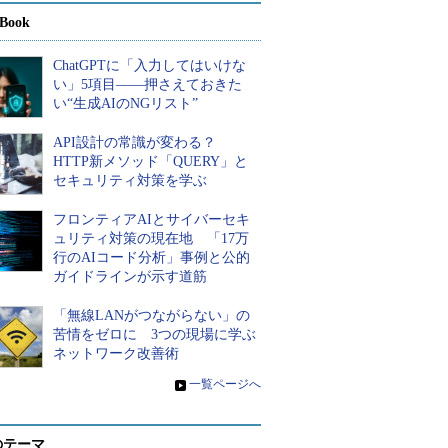
Book
ChatGPTに「入力してはいけな
い」5項目――押さえておきた
い“生成AIのNGリスト”
API設計の常識が変わる？
HTTP新メソッド「QUERY」と
セキュリティ対策を学ぶ
フロンティアAIとサイバーセキ
ュリティ対策の現在地 「17万
行のAIコード分析」事例と公的
ガイドラインが示す道筋
「無線LANがつながらない」の
苦情をゼロに 3つの現場に学ぶ
ネットワーク改善術
»
一覧ページへ
のテーマ