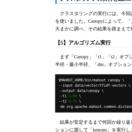
クラスタリングの実行には、今回
を使いました。Canopyによって
大まかに調べ、その結果を踏まえてK-
【5】アルゴリズム実行
まず「Canopy」「t1」「t2」
半径・最小半径、「dm」オプショ
$MAHOUT_HOME
/
bin
/
--
input data
/
vector
/
tfidf
-
--
output data
/
--
t1 
0.89
--
t2 
0.75
-
dm org
.
apache
.
mahout
.
common
.
distan
結果が安定するまで何回か繰り返し計算
ションに渡して「kmeans」を実行