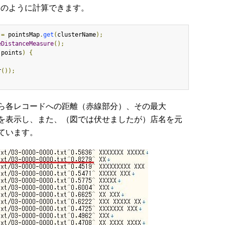
を使ってこのように計算できます。
 
=
 pointsMap
.
get
(
clusterName
);
eDistanceMeasure
();
 points
)
{
r
());
ら各レコードへの距離（赤線部分）、その最大
を表示し、また、（図では伏せましたが）店名を元
ています。