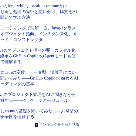
avaのfor、while、break、continueとは――
繰り返し処理の違いと使い分け、構文をAI
に聞いて学ぶ方法
Iコーディングで理解する、Javaのクラス
とオブジェクト指向、インスタンス化、メ
ソッド、コンストラクタ
avaのオブジェクト指向の要、カプセル化
継承をGitHub CopilotのAgentモードも使
って理解する
IにJavaの変数、データ型、演算子につい
聞いてみた――GitHub Copilotで始めるAI
コーディングの基本
avaのプロジェクト管理をAIに聞きながら
理解する――パッケージとモジュール
Iにenumの基礎を聞いてみた――列挙型の
型安全性を理解する
»
ランキングをもっと見る