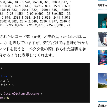
＠IT e
レコード数（n=9）と中心点（c=[13:0.692, ...
場する……）を表していますが、数字だけでは意味が分かり
ump」コマンドを使うと、ベクタ化の際に作られた辞書を参
分かるように表示してくれます。
-
final
.
file
-*
ce
.
CosineDistanceMeasure
rms
の数
注目