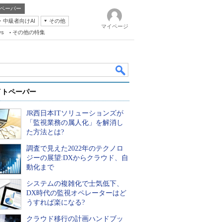
ペーパー
・中級者向けAI
その他
マイページ
ws
その他の特集
イトペーパー
JR西日本ITソリューションズが
「監視業務の属人化」を解消し
た方法とは?
調査で見えた2022年のテクノロ
k
ジーの展望:DXからクラウド、自
動化まで
システムの複雑化で士気低下、
DX時代の監視オペレーターはど
うすれば楽になる?
クラウド移行の計画ハンドブッ