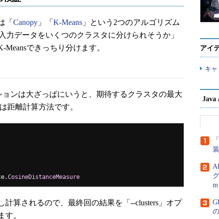
は「
Canopy
」「
K-Means
」という2つのアルゴリズム
、「入力データをいくつのクラスタに分けられそうか」
Meansできっちり分けます。
アイ
キャ
オプションは大ざっぱにいうと、期待するクラスタの最大
Jav
ンは距離計算方法です。
「
A
グ
ce
.
CosineDistanceMeasure
m
されるので、最終回の結果を「--clusters」オプ
G
します。