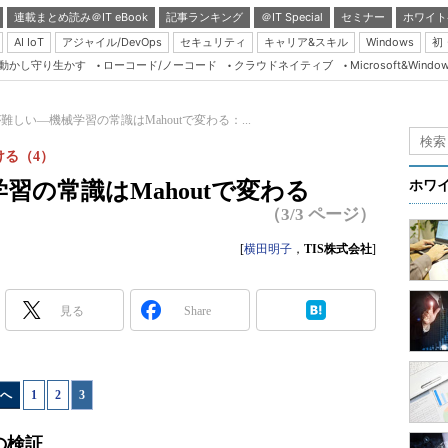
連載まとめ読み＠IT eBook
記事ランキング
＠IT Special
セミナー
ホワイト
AI IoT
アジャイル/DevOps
セキュリティ
キャリア&スキル
Windows
初
り動かし守り生かす
ローコード/ノーコード
クラウドネイティブ
Microsoft&Windo
Server & Storage
HTML5 + UX
難しい―機械学習の常識はMahoutで変わる：...
Smart & Social
ける（4）
Coding Edge
習の常識はMahoutで変わる
ホワ
Java Agile
（3/3 ページ）
Database Expert
[
横田明子
，
TIS株式会社
]
Linux ＆ OSS
Master of IP Networ
見る
Share
Security & Trust
Test & Tools
へ
1
|
2
|
3
Insider.NET
ブログ
の検証