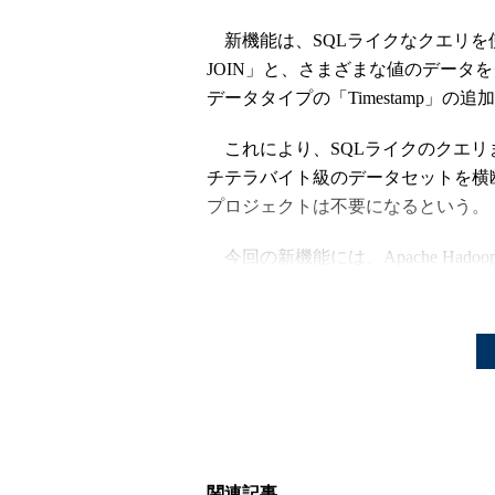
新機能は、SQLライクなクエリを使
JOIN」と、さまざまな値のデータをグループ
データタイプの「Timestamp」の追
これにより、SQLライクのクエリ
チテラバイト級のデータセットを横
プロジェクトは不要になるという。
今回の新機能には、Apache Had
のデータ分析では、テラバイト級の
MapReduceの知識やパワフルな
かしBigQueryの新機能によって
と解説している。
この技術はこれまでGoogle社内で使っ
JOINを利用して2Tバイトのアプリ
し、Big Group Aggregation
関連記事