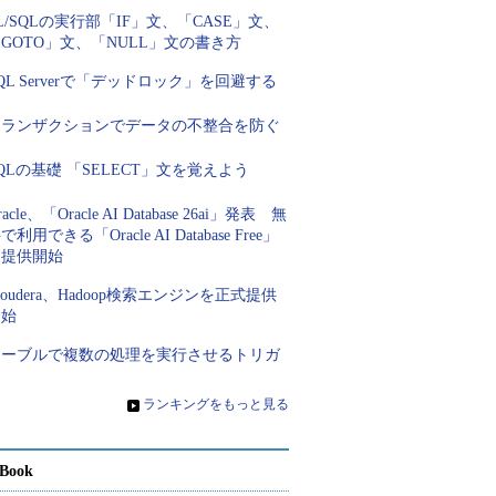
L/SQLの実行部「IF」文、「CASE」文、
GOTO」文、「NULL」文の書き方
QL Serverで「デッドロック」を回避する
トランザクションでデータの不整合を防ぐ
QLの基礎 「SELECT」文を覚えよう
racle、「Oracle AI Database 26ai」発表 無
で利用できる「Oracle AI Database Free」
を提供開始
loudera、Hadoop検索エンジンを正式提供
開始
テーブルで複数の処理を実行させるトリガ
ー
»
ランキングをもっと見る
Book