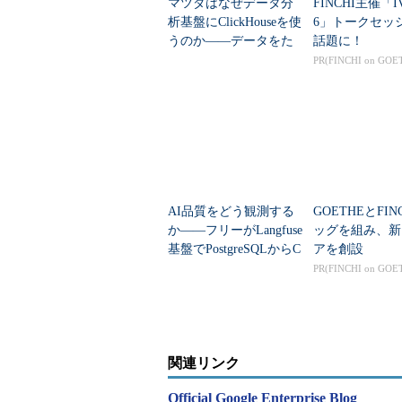
マツダはなぜデータ分
FINCHI主催「IV
析基盤にClickHouseを使
6」トークセッ
うのか――データをた
話題に！
めるより「取り出す」
PR(FINCHI on GOE
こそ問題だった
AI品質をどう観測する
GOETHEとFIN
か――フリーがLangfuse
ッグを組み、新
基盤でPostgreSQLからC
アを創設
lickHouseに移行した理
PR(FINCHI on GOE
由
関連リンク
Official Google Enterprise Blog