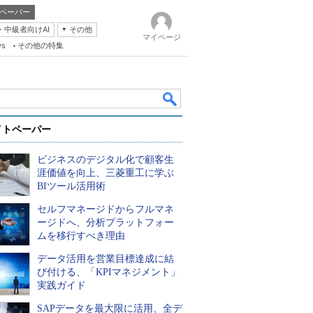
ペーパー
・中級者向けAI
その他
マイページ
ws
その他の特集
イトペーパー
ビジネスのデジタル化で顧客生
涯価値を向上、三菱重工に学ぶ
BIツール活用術
セルフマネージドからフルマネ
k
ージドへ、分析プラットフォー
ムを移行すべき理由
データ活用を営業目標達成に結
び付ける、「KPIマネジメント」
実践ガイド
SAPデータを最大限に活用、全デ