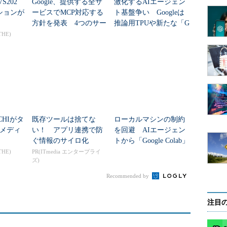
S202
Google、提供する全サ
激化するAIエージェン
ションが
ービスでMCP対応する
ト基盤争い Googleは
方針を発表 4つのサー
推論用TPUや新たな「G
ビスで利用可能に
oogle Enterprise」で攻め
THE)
る
CHIがタ
既存ツールは捨てな
ローカルマシンの制約
メディ
い！ アプリ連携で防
を回避 AIエージェン
ぐ情報のサイロ化
トから「Google Colab」
の計算リソースが利用
THE)
PR(ITmedia エンタープライ
ズ)
可能に
Recommended by
注目