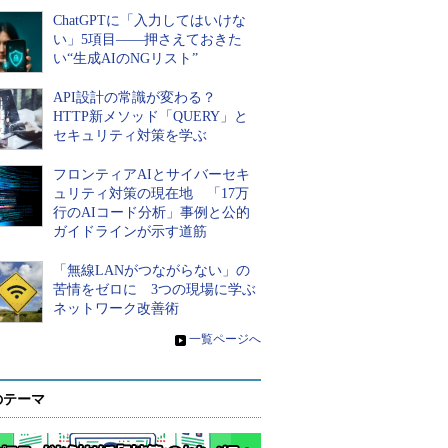
ChatGPTに「入力してはいけな
い」5項目――押さえておきた
い“生成AIのNGリスト”
API設計の常識が変わる？
HTTP新メソッド「QUERY」と
セキュリティ対策を学ぶ
フロンティアAIとサイバーセキ
ュリティ対策の現在地 「17万
行のAIコード分析」事例と公的
ガイドラインが示す道筋
「無線LANがつながらない」の
苦情をゼロに 3つの現場に学ぶ
ネットワーク改善術
»
一覧ページへ
のテーマ