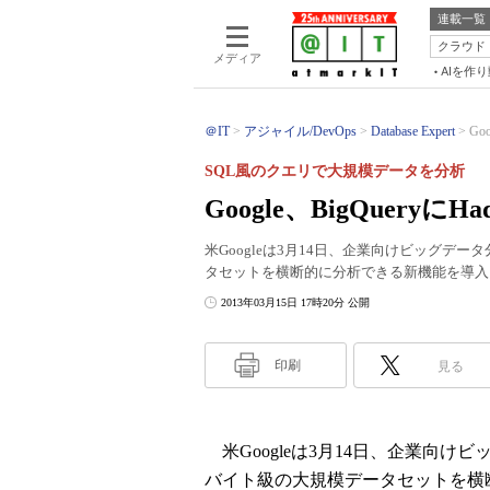
連載一覧
クラウド
メディア
AIを作
＠IT
アジャイル/DevOps
Database Expert
Go
SQL風のクエリで大規模データを分析
Google、BigQueryに
米Googleは3月14日、企業向けビッグデー
タセットを横断的に分析できる新機能を導入
2013年03月15日 17時20分 公開
印刷
見る
米Googleは3月14日、企業向けビ
バイト級の大規模データセットを横