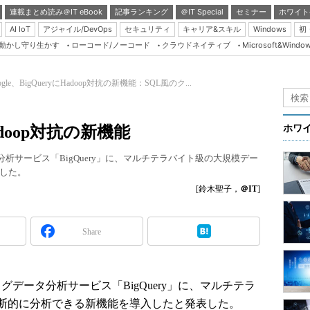
連載まとめ読み＠IT eBook
記事ランキング
＠IT Special
セミナー
ホワイト
AI IoT
アジャイル/DevOps
セキュリティ
キャリア&スキル
Windows
初
り動かし守り生かす
ローコード/ノーコード
クラウドネイティブ
Microsoft&Windo
Server & Storage
HTML5 + UX
ogle、BigQueryにHadoop対抗の新機能：SQL風のク...
Smart & Social
Coding Edge
Hadoop対抗の新機能
ホワ
Java Agile
タ分析サービス「BigQuery」に、マルチテラバイト級の大規模デー
Database Expert
した。
Linux ＆ OSS
[鈴木聖子，
＠IT
]
Master of IP Networ
Security & Trust
Share
Test & Tools
Insider.NET
ッグデータ分析サービス「BigQuery」に、マルチテラ
ブログ
断的に分析できる新機能を導入したと発表した。