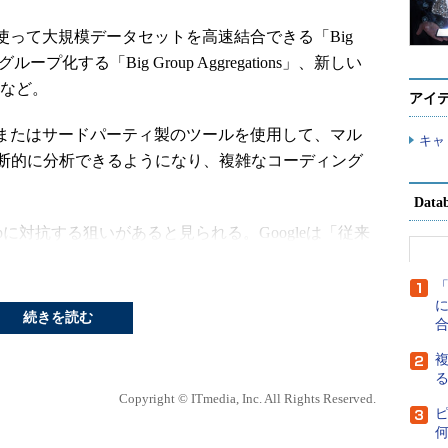
って大規模データセットを高速結合できる「Big
化する「Big Group Aggregations」、新しい
加など。
アイ
またはサードパーティ製のツールを使用して、マル
キャ
断的に分析できるようになり、複雑なコーディング
Dat
oopに対抗する狙いがあると見られる。Googleは「従来
データテーブルを組み合わせるためには高度な
ハードウェアが必要とされ、相当の時間を要していた。し
に
この速度が大幅に向上し、手間は大幅に少なくなった」
続きを読む
複
ていたもので、例えばApp EngineチームはBig
Copyright © ITmedia, Inc. All Rights Reserved.
利用データと10Gバイトの設定データを60秒で結合
sによってこの情報を顧客別に分類。Tableauクライアントを使