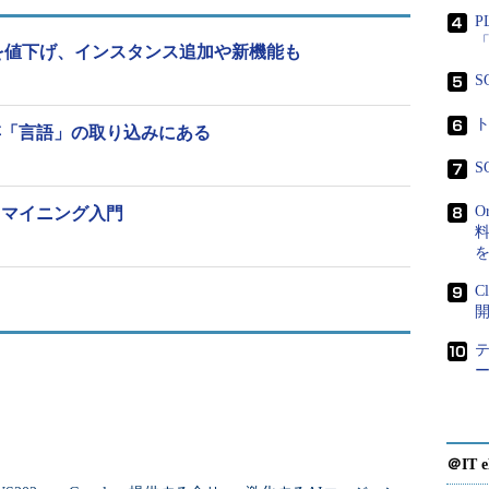
のトレンドを見極めているという。
P
「
atformを値下げ、インスタンス追加や新機能も
、従来通りデータ処理量に応じて課金される。
S
既存「言語」の取り込みにある
S
O
トマイニング入門
料
C
＠IT e