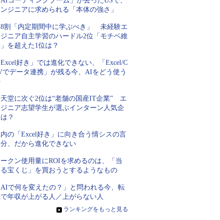
AIコーディングブーム」が去ったUSで、
エンジニアに求められる「本体の強さ」
約8割「内定期間中に学ぶべき」 未経験エ
ンジニア自主学習のハードル2位「モチベ維
持」を超えた1位は？
Excel好き」では進化できない、「Excel/C
Vでデータ連携」が残る今、AIをどう使う
か
天堂に次ぐ2位は“老舗の国産IT企業” エ
ンジニア志望学生が選ぶインターン人気企
業は？
内の「Excel好き」に向き合う情シスの言
い分、だから進化できない
トークン使用量にROIを求めるのは、「当
たる宝くじ」を買おうとするようなもの
「AIで何を変えたの？」と問われる今、転
職で年収が上がる人／上がらない人
»
ランキングをもっと見る