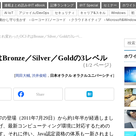
連載まとめ読み＠IT eBook
記事ランキング
＠IT Special
セミナー
ホワイト
AI IoT
アジャイル/DevOps
セキュリティ
キャリア&スキル
Windows
初
り動かし守り生かす
ローコード/ノーコード
クラウドネイティブ
Microsoft&Windo
Server & Storage
HTML5 + UX
れ変わったOCJ-PはBronze／Silver／Goldの3レベ...
Smart & Social
Coding Edge
onze／Silver／Goldの3レベル
ホワ
Java Agile
（1/2 ページ）
Database Expert
[
岡田大輔
,
渋井俊昭
，
日本オラクル オラクルユニバーシティ
]
Linux ＆ OSS
Master of IP Networ
Share
Security & Trust
Test & Tools
E 7の登場（2011年7月29日）から約1年半が経過しまし
Insider.NET
性を上げ、最新コンピューティング環境に対応するための
ブログ
。それに伴い、Java認定資格の体系も一新されまし