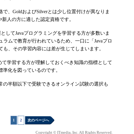
の資格で、GoldおよびSilverとは少し位置付けが異なりま
方や新人の方に適した認定資格です。
してJavaプログラミングを学習する方が多数いま
ラムで教育が行われているため、一口に「Javaプロ
ても、その学習内容には差が生じてしまいます。
初めて学習する方が理解しておくべき知識の指標として
、知識の標準化を図っているのです。
7では、通常の半額以下で受験できるオンライン試験の選択も
1
|
2
次のページへ
Copyright © ITmedia, Inc. All Rights Reserved.