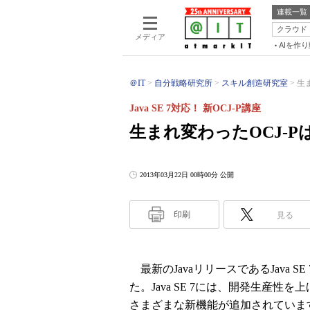
連載一覧
クラウド
メディア
AIを作
＠IT
自分戦略研究所
スキル創造研究室
生ま
Java SE 7対応！ 新OCJ-P講座
生まれ変わったOCJ-PはBr
2013年03月22日 00時00分 公開
印刷
見る
最新のJavaリリースであるJava S
た。Java SE 7には、開発生産
さまざまな新機能が追加されています