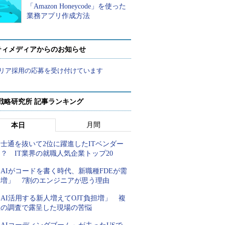
「Amazon Honeycode」を使った
業務アプリ作成方法
ティメディアからのお知らせ
リア採用の応募を受け付けています
戦略研究所 記事ランキング
月間
本日
士通を抜いて2位に躍進したITベンダー
？ IT業界の就職人気企業トップ20
AIがコードを書く時代、新職種FDEが需
要増」 7割のエンジニアが思う理由
AI活用する新人増えてOJT負担増」 複
数の調査で露呈した現場の苦悩