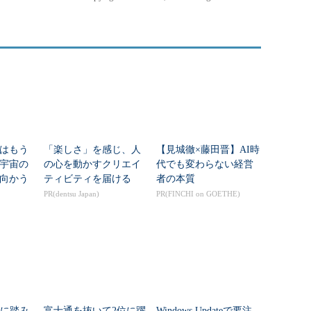
はもう
「楽しさ」を感じ、人
【見城徹×藤田晋】AI時
年宇宙の
の心を動かすクリエイ
代でも変わらない経営
向かう
ティビティを届ける
者の本質
新技術
PR(dentsu Japan)
PR(FINCHI on GOETHE)
入に踏み
富士通を抜いて2位に躍
Windows Updateで要注