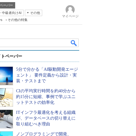
ペーパー
・中級者向けAI
その他
マイページ
ws
その他の特集
イトペーパー
5分で分かる「AI駆動開発エージ
ェント」 要件定義から設計・実
装・テストまで
CIの平均実行時間を約40分から
k
約15分に短縮、事例で学ぶユニ
ットテストの効率化
ITインフラ最適化を考える組織
が、データベースの切り替えに
取り組むべき理由
ノンプログラミングで開発、