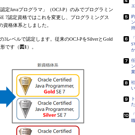
「
e認定Javaプログラマ」（OCJ-P）のみでプログラミン
 SE 7認定資格ではこれを変更し、プログラミングス
の資格体系としました。
「
dの3レベルで認定します。従来のOCJ-PをSilverとGold
S
た形です（
図1
）。
任
社