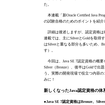
た。
本連載「新Oracle Certified Jav
の試験合格のためのポイントを紹介
詳細は後述しますが、認定資格はBron
連載では、主にSilverとGoldを
はSilverと重なる部分も多いため、
す）。
今回は、Java SE 7認定資格の
Silver（Bronze）、後半はG
う。実際の開発現場で役立つ内容の
みに！
新しくなったJava認定資格の体
●Java SE 7認定資格はBronze、Sil