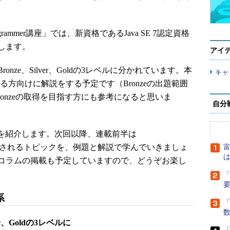
a Programmer講座」では、新資格であるJava SE 7認定資格
します。
アイ
ze、Silver、Goldの3レベルに分かれています。本
キャ
取得する方向けに解説をする予定です（Bronzeの出題範囲
Bronzeの取得を目指す方にも参考になると思いま
自分
概要を紹介します。次回以降、連載前半は
oldで出題されるトピックを、例題と解説で学んでいきましょ
富
は
コラムの掲載も予定していますので、どうぞお楽し
「
系
「
ver、Goldの3レベルに