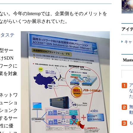
。今年のInteropでは、企業側もそのメリットを
ながらいくつか展示されていた。
アイ
ラタステ
キャ
停止型サー
けSDN
Mast
ワークに
業を対象
存のネットワ
ューショ
無
ションク
するサー
全性に優