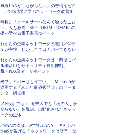
「無線LANがつながらない」の苦情をゼロ
に 3つの現場に学ぶネットワーク改善術
【無料】「メールサーバなんて触ったこと
い」人も必見 SPF・DKIM・DMARCの
基礎が学べる電子書籍75ページ
これからの企業ネットワークの運用／保守
はAIが主役、しかし全てはカバーできない
これからの企業ネットワークは「閉域モバ
イル網活用とセキュリティ費用抑制」
脱・PBX業者」がポイント
光ファイバーはもう古い」 Microsoftが
運用する「2025年最優秀発明」のデータ
センター網技術
LAN設計でもconfig投入でも「あの人しか
分からない」を脱却、自動化されたネット
ワークの正体
D-WANの次は、次世代LAN？ キャンパ
NaaSが告げる「ネットワークは所有しな