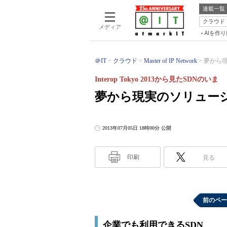
連載一覧
クラウド
メディア
AIを作
＠IT
クラウド
Master of IP Network
夢から現実
Interop Tokyo 2013から見たSDNのいま
夢から現実のソリュー
2013年07月05日 18時00分 公開
印刷
見る
前のペー
企業でも利用できるSDN