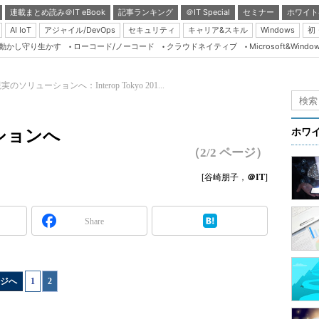
連載まとめ読み＠IT eBook
記事ランキング
＠IT Special
セミナー
ホワイト
AI IoT
アジャイル/DevOps
セキュリティ
キャリア&スキル
Windows
初
り動かし守り生かす
ローコード/ノーコード
クラウドネイティブ
Microsoft&Windo
Server & Storage
HTML5 + UX
のソリューションへ：Interop Tokyo 201...
Smart & Social
Coding Edge
ションへ
ホワ
Java Agile
（2/2 ページ）
Database Expert
[谷崎朋子，
＠IT
]
Linux ＆ OSS
Master of IP Networ
Share
Security & Trust
Test & Tools
ジへ
1
|
2
Insider.NET
ブログ