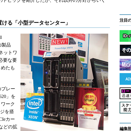
opのトピックを紹介したが、それ以外の分野からいく
注目
置ける「小型データセンター」
l
この製品
ネットワ
必要な要
とめたも
社のブレー
620」を
トワーク
ージを搭
Ieカー
などの拡
編集