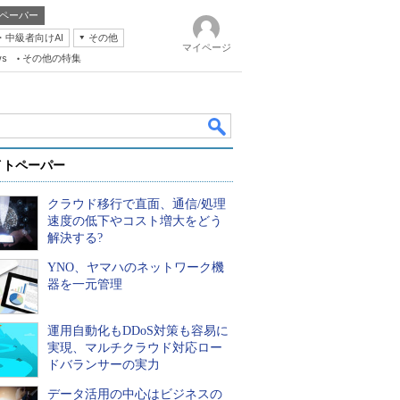
ペーパー
・中級者向けAI
その他
マイページ
ws
その他の特集
イトペーパー
クラウド移行で直面、通信/処理
速度の低下やコスト増大をどう
解決する?
YNO、ヤマハのネットワーク機
k
器を一元管理
運用自動化もDDoS対策も容易に
実現、マルチクラウド対応ロー
ドバランサーの実力
データ活用の中心はビジネスの