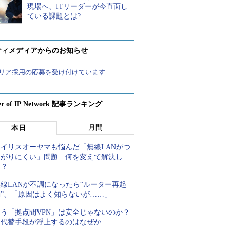
現場へ、ITリーダーが今直面し
ている課題とは?
ティメディアからのお知らせ
リア採用の応募を受け付けています
er of IP Network 記事ランキング
月間
本日
アイリスオーヤマも悩んだ「無線LANがつ
ながりにくい」問題 何を変えて解決し
た？
線LANが不調になったら“ルーター再起
動”、「原因はよく知らないが……」
もう「拠点間VPN」は安全じゃないのか？
代替手段が浮上するのはなぜか