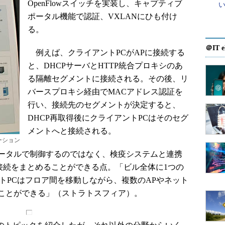
OpenFlowスイッチを実装し、キャプティブ
ポータル機能で認証、VXLANにひも付け
る。
＠IT e
例えば、クライアントPCがAPに接続する
と、DHCPサーバとHTTP統合プロキシのあ
る隔離セグメントに接続される。その後、リ
バースプロキシ経由でMACアドレス認証を
行い、接続先のセグメントが決定すると、
DHCP再取得後にクライアントPCはそのセグ
メントへと接続される。
ューション
ータルで制御するのではなく、検疫システムと連携
で接続をまとめることができる点。「ビル全体に1つの
ントPCはフロア間を移動しながら、複数のAPやネット
ことができる」（ストラトスフィア）。