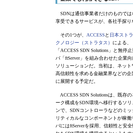
SDNは通信事業者だけのものではない
享受できるサービスが、各社手探り
その1つが、
ACCESS
と
日本スト
クノロジー（ストラタス）
による、
「ACCESS SDN Solutions」と無
バ「ftServer」を組み合わせた企業向
ソリューションだ。当初は、ネット
高信頼性を求める金融業界などの企
に展開する予定だ。
ACCESS SDN Solutionsは、既
ーク構成をSDN環境へ移行するソリ
ンで、SDNコントローラなどのミッ
リティカルなコンポーネントが稼働
バにはftServerを採用、信頼性と安