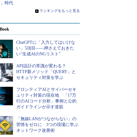
い」時代
»
ランキングをもっと見る
Book
ChatGPTに「入力してはいけな
い」5項目――押さえておきた
い“生成AIのNGリスト”
API設計の常識が変わる？
HTTP新メソッド「QUERY」と
セキュリティ対策を学ぶ
フロンティアAIとサイバーセキ
ュリティ対策の現在地 「17万
行のAIコード分析」事例と公的
ガイドラインが示す道筋
「無線LANがつながらない」の
苦情をゼロに 3つの現場に学ぶ
ネットワーク改善術