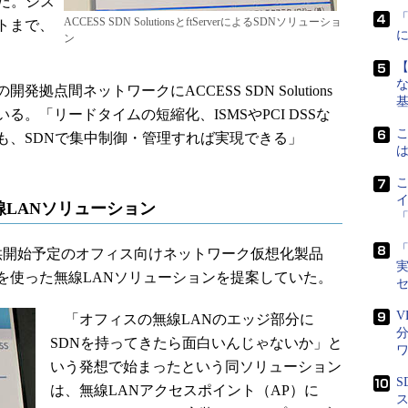
だ。シス
ACCESS SDN SolutionsとftServerによるSDNソリューショ
トまで、
ン
な
間ネットワークにACCESS SDN Solutions
。「リードタイムの短縮化、ISMSやPCI DSSな
も、SDNで集中制御・管理すれば実現できる」
線LANソリューション
「
「
供開始予定のオフィス向けネットワーク仮想化製品
実
ィア）を使った無線LANソリューションを提案していた。
V
「オフィスの無線LANのエッジ部分に
SDNを持ってきたら面白いんじゃないか」と
いう発想で始まったという同ソリューション
S
は、無線LANアクセスポイント（AP）に
ス