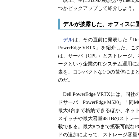
以上、主にSDNの観点からInter
つかピックアップして紹介しよう。
デルが披露した、オフィスに
デル
は、その直前に発表した「Del
PowerEdge VRTX」を紹介した。
は、サーバ（CPU）とストレージ、
ークという企業のITシステム運用に
素を、コンパクトな1つの筐体にま
のだ。
Dell PowerEdge VRTXには、同
ドサーバ「PowerEdge M520」「同M
最大4台まで格納できるほか、ネッ
スイッチや最大容量48TBのストレ
載できる。最大8つまで拡張可能なPC
ドの追加によって、ストレージ容量