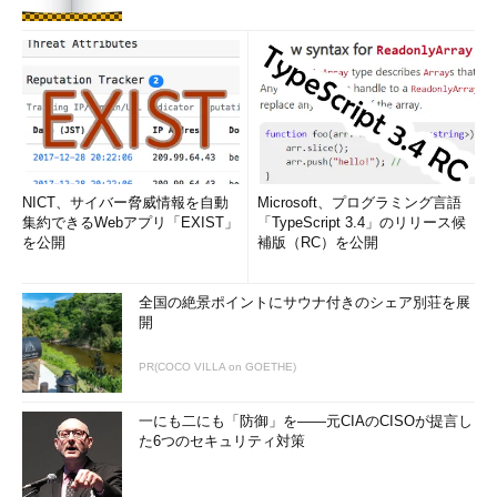
NICT、サイバー脅威情報を自動
Microsoft、プログラミング言語
集約できるWebアプリ「EXIST」
「TypeScript 3.4」のリリース候
を公開
補版（RC）を公開
全国の絶景ポイントにサウナ付きのシェア別荘を展
開
PR(COCO VILLA on GOETHE)
一にも二にも「防御」を――元CIAのCISOが提言し
た6つのセキュリティ対策