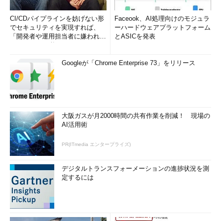
CI/CDパイプラインを妨げない形
Faceook、AI処理向けのモジュラ
でセキュリティを実現すれば、
ーハードウェアプラットフォーム
「開発者や運用担当者に嫌われな
とASICを発表
いWAF」は可能か
Googleが「Chrome Enterprise 73」をリリース
大阪ガスが月2000時間の共有作業を削減！ 現場の
AI活用術
PR(ITmedia エンタープライズ)
デジタルトランスフォーメーションの進捗状況を測
定するには