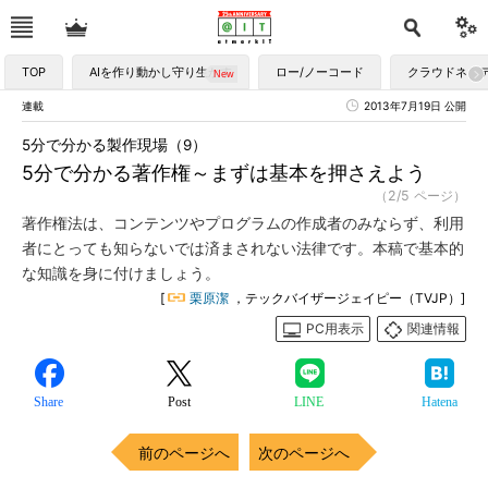
TOP
AIを作り動かし守り生かす
ロー/ノーコード
クラウドネイ
連載
2013年7月19日 公開
5分で分かる製作現場（9）
5分で分かる著作権～まずは基本を押さえよう
（2/5 ページ）
著作権法は、コンテンツやプログラムの作成者のみならず、利用
者にとっても知らないでは済まされない法律です。本稿で基本的
な知識を身に付けましょう。
[
栗原潔
，テックバイザージェイピー（TVJP）]
PC用表示
関連情報
Share
Post
LINE
Hatena
前のページへ
次のページへ