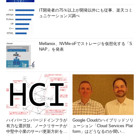
IT開発者の75％以上が開発以外にも従事、楽天コミ
ュニケーションズ調べ
Mellanox、NVMe-oFでストレージを仮想化する「S
NAP」を発表
ハイパーコンバージドインフラが
Google Cloudのハイブリッドソリ
有力な選択肢、ノークリサーチが
ューション「Cloud Services Plat
中堅中小業のサーバ更新方針を調
form」はどうなるのか聞い...
査