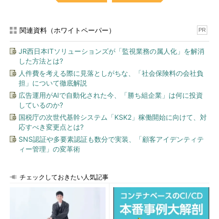
関連資料（ホワイトペーパー）
PR
JR西日本ITソリューションズが「監視業務の属人化」を解消
した方法とは?
人件費を考える際に見落としがちな、「社会保険料の会社負
担」について徹底解説
広告運用がAIで自動化された今、「勝ち組企業」は何に投資
しているのか?
国税庁の次世代基幹システム「KSK2」稼働開始に向けて、対
応すべき変更点とは?
SNS認証や多要素認証も数分で実装、「顧客アイデンティテ
ィー管理」の変革術
チェックしておきたい人気記事