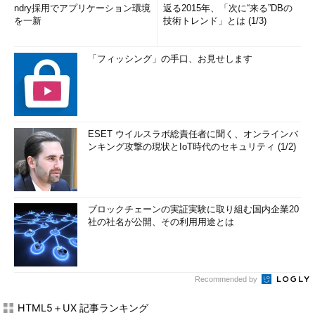
ndry採用でアプリケーション環境
返る2015年、「次に“来る”DBの
を一新
技術トレンド」とは (1/3)
「フィッシング」の手口、お見せします
ESET ウイルスラボ総責任者に聞く、オンラインバ
ンキング攻撃の現状とIoT時代のセキュリティ (1/2)
ブロックチェーンの実証実験に取り組む国内企業20
社の社名が公開、その利用用途とは
Recommended by
HTML5＋UX 記事ランキング