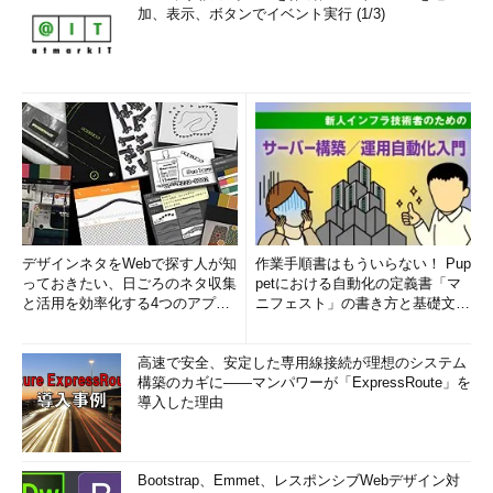
加、表示、ボタンでイベント実行 (1/3)
デザインネタをWebで探す人が知
作業手順書はもういらない！ Pup
っておきたい、日ごろのネタ収集
petにおける自動化の定義書「マ
と活用を効率化する4つのアプリ
ニフェスト」の書き方と基礎文法
(1/3)
まとめ (1/5)
高速で安全、安定した専用線接続が理想のシステム
構築のカギに――マンパワーが「ExpressRoute」を
導入した理由
Bootstrap、Emmet、レスポンシブWebデザイン対