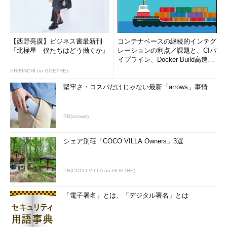
【西野亮廣】ビジネス書最新刊
コンテナベースの継続的インテグ
『北極星 僕たちはどう働くか』
レーションの利点／課題と、CIパ
イプライン、Docker Build高速化
のコツ (1/2...
PR(FINCHI on GOETHE)
堅牢さ・コスパだけじゃない最新「arrows」事情
PR(arrows)
シェア別荘「COCO VILLA Owners」3選
PR(COCO VILLA on GOETHE)
「電子署名」とは、「デジタル署名」とは