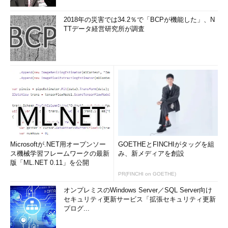
2018年の災害では34.2％で「BCPが機能した」、N
TTデータ経営研究所が調査
Microsoftが.NET用オープンソー
GOETHEとFINCHIがタッグを組
ス機械学習フレームワークの最新
み、新メディアを創設
版「ML.NET 0.11」を公開
PR(FINCHI on GOETHE)
オンプレミスのWindows Server／SQL Server向け
セキュリティ更新サービス「拡張セキュリティ更新
プログ...