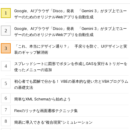
Google、AIブラウザ「Disco」発表 「Gemini 3」がタブ上でユー
ザーのためのオリジナルWebアプリを自動生成
Google、AIブラウザ「Disco」発表 「Gemini 3」がタブ上でユー
ザーのためのオリジナルWebアプリを自動生成
「これ、本当にデザイン通り？」 手戻りを防ぐ、UIデザインと実
装のギャップ解消術
スプレッドシートに図形でボタンを作成しGASを実行＆トリガーを
使ったメニューの追加
初心者でも図解で分かる！ VBEの基本的な使い方とVBAプログラム
の基礎文法
簡単なXML Schemaから始めよう
Flexのリッチな画面遷移テクニック集
簡易に導入できる“複合現実”シミュレーション