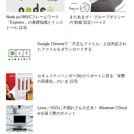
Node.jsのMVCフレームワーク
まだあるぞ！ グループポリシー
「Express」の基礎知識とインス
の“鉄板”設定パート2
トール (1/3)
Google Chromeで「不正なファイル」と誤判定され
たファイルをダウンロードする
セキュリティベンダー2社のリポートに見る「攻撃
の高度化」のいま (1/3)
Linux／OSSに不慣れでも大丈夫！ WindowsでDock
erを扱う際のポイント