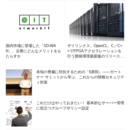
国内市場に登場した「SD-WA
ザイリンクス、OpenCL、C／C+
N」、企業にどんなメリットをも
+でFPGAアクセラレーションを
たらすか
行う開発環境最新版のリリースを
発表
未知の脅威に対抗するための「6原則」――ガート
ナー サミットから学ぶ、これからの情報セキュリテ
ィ対策
これだけはやっておきたい！ 基本的なサーバー管理
に役立つグループポリシー設定