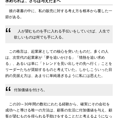
求められよ、さらば与えたまへ
彼の著書の中に、私の販売に対する考え方を根本から覆した一
節がある。
人が望むものを手に入れる手伝いをしていけば、人生で
欲しいものは何でも手に入る。
この格言は、起業家としての核心を突いたものだ。多くの人
は、次世代の起業家が「夢を追いかける」「情熱を追い求め
る」、あるいは単に「トレンドを見い出しその先へ行く」ことを
リーダーたちが奨励するものと考えていた。しかしこういった目
的の見据え方は、あまりに単純過ぎるように私には思えた。
付加価値を付けろ。
この20～30年間の数社にわたる経験から、確実にその会社を
成功へと導ける唯一の方法は、顧客の生活に付加価値を与え、顧
客が望むものを得られる手助けをすることだと考えるようになっ