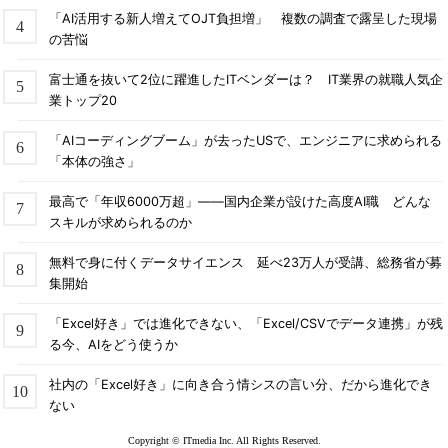
「AI活用する新人増えてOJT負担増」 複数の調査で露呈した現場
の苦悩
富士通を抜いて2位に躍進したITベンダーは？ IT業界の就職人気企
業トップ20
「AIコーディングブーム」が去ったUSで、エンジニアに求められる
「本体の強さ」
最高で「年収6000万超」――国内企業が設けた高度AI職 どんな
スキルが求められるのか
無料で身に付くデータサイエンス 延べ23万人が受講、総務省が募
集開始
「Excel好き」では進化できない、「Excel/CSVでデータ連携」が残
る今、AIをどう使うか
社内の「Excel好き」に向き合う情シスの言い分、だから進化でき
ない
Copyright © ITmedia Inc. All Rights Reserved.