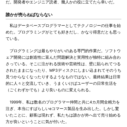
だ。開発者やエンジニア読者、幾人かの役に立てたら幸いだ。
誰かが売らねばならない
私はデータベースプログラマーとしてテクノロジーの仕事を始
めた。プログラミングがとても好きだし、かなり得意だとも思っ
ている。
プログラミングは最もやりがいのある専門的作業だ。ソフトウ
ェア開発には創造性に富んだ問題解決と実用性が独特に組み合わ
さっている。そこに注がれる技術や芸術性は、壁に貼られてつる
されたままになったり、MP3ディスクにしまい込まれてそのうち
見つからなくなったりするようなものではない。最終結果は日常
的に人々と交流していき、うまくいけばユーザーの日常生活を
（ごくわずかでも）より良いものに変えられる。
1999年、私は数名のプログラマー仲間と共に4カ月間全精力を
注ぎ、本当にすばらしいeコマース製品を生み出した。しかし驚
いたことに、顧客は現れず、私たちは誰かが外へ出て売り始める
方が良いということに気が付いた。