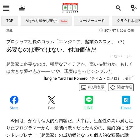
TOP
AIを作り動かし守り生かす
ロー/ノーコード
クラウドネイ
連載
2014年1月20日 公開
プログラマ社長のコラム「エンジニア、起業のススメ」（7）
必要なのは夢ではない、付加価値だ
（1/2 ページ）
起業家に必要なのは、斬新なアイデアか、高い技術力か。もしく
は大きな夢や志か―― いや、現実はもっとシンプルだ
[Engine Yard Tim Romero（ティム・ロメロ），＠IT]
PC用表示
関連情報
Share
Post
LINE
Hatena
今回は、かなり個人的な内容だ。大半は、生産性の高い満ち足
りたプログラマーから、最初は渋々だったものの、最終的にはア
ントレプレナー（起業家）の成功者となった個人的な変遷の話