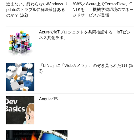
進まない、終わらないWindows U
AWS／Azure上でTensorFlow、C
pdateのトラブルに解決策はある
NTKを――機械学習環境のマネー
のか？ (1/2)
ジドサービスが登場
AzureでIoTプロジェクトを共同検証する「IoTビジ
ネス共創ラボ」
「LINE」に「Webカメラ」、のぞき見られた1月 (1/
3)
AngularJS