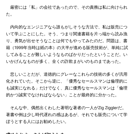
厳密には「私」の会社であったので、その責務は私に向けられ
た。
内向的なエンジニアなら誰もがしそうな方法で、私は販売につ
いて学ぶことにした。そう、つまり関連書籍を片っ端から読み漁
り、勇気が出せそうなことは何でもやってみたのだ。問題は、書
籍（1999年当時は紙の本）の大半が進める販売技術が、単純に試
してみることが難しいようなものばかりだったということだ。い
いかげんなものが多く、全くの詐欺まがいのものまであった。
悲しいことだが、道徳的にグレーなこれらの技術の多くが汎用
化されていた。そこから逆に、「優秀なセールスマンは倫理的に
も誠実になれる」だけでなく、真に優秀なセールスマンは「倫理
的かつ誠実でなければならない」ことが最終的に分かった。
そんな中、偶然出くわした著明な著者の一人がZig Zigglerだ。
著書や例は少し時代遅れの感はあるが、それでも販売について学
ぼうとする人にはお勧めしたい。