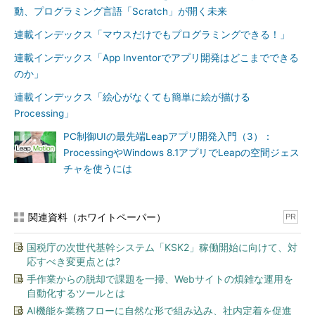
動、プログラミング言語「Scratch」が開く未来
連載インデックス「マウスだけでもプログラミングできる！」
連載インデックス「App Inventorでアプリ開発はどこまでできる
のか」
連載インデックス「絵心がなくても簡単に絵が描ける
Processing」
PC制御UIの最先端Leapアプリ開発入門（3）：
ProcessingやWindows 8.1アプリでLeapの空間ジェス
チャを使うには
関連資料（ホワイトペーパー）
PR
国税庁の次世代基幹システム「KSK2」稼働開始に向けて、対
応すべき変更点とは?
手作業からの脱却で課題を一掃、Webサイトの煩雑な運用を
自動化するツールとは
AI機能を業務フローに自然な形で組み込み、社内定着を促進