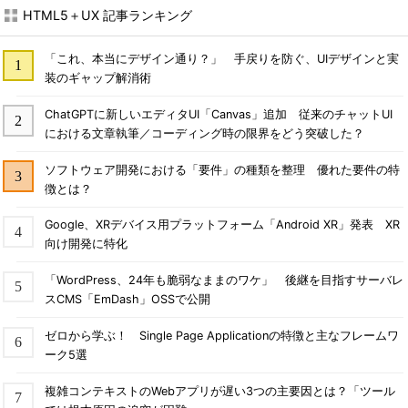
HTML5＋UX 記事ランキング
「これ、本当にデザイン通り？」 手戻りを防ぐ、UIデザインと実
装のギャップ解消術
ChatGPTに新しいエディタUI「Canvas」追加 従来のチャットUI
における文章執筆／コーディング時の限界をどう突破した？
ソフトウェア開発における「要件」の種類を整理 優れた要件の特
徴とは？
Google、XRデバイス用プラットフォーム「Android XR」発表 XR
向け開発に特化
「WordPress、24年も脆弱なままのワケ」 後継を目指すサーバレ
スCMS「EmDash」OSSで公開
ゼロから学ぶ！ Single Page Applicationの特徴と主なフレームワ
ーク5選
複雑コンテキストのWebアプリが遅い3つの主要因とは？「ツール