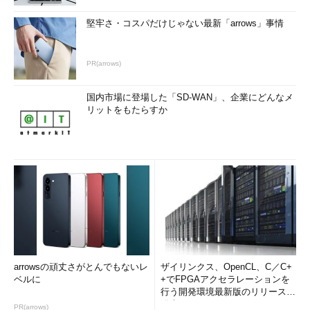
堅牢さ・コスパだけじゃない最新「arrows」事情
PR(arrows)
国内市場に登場した「SD-WAN」、企業にどんなメ
リットをもたらすか
arrowsの頑丈さがとんでもないレ
ザイリンクス、OpenCL、C／C+
ベルに
+でFPGAアクセラレーションを
行う開発環境最新版のリリースを
発表
PR(arrows)