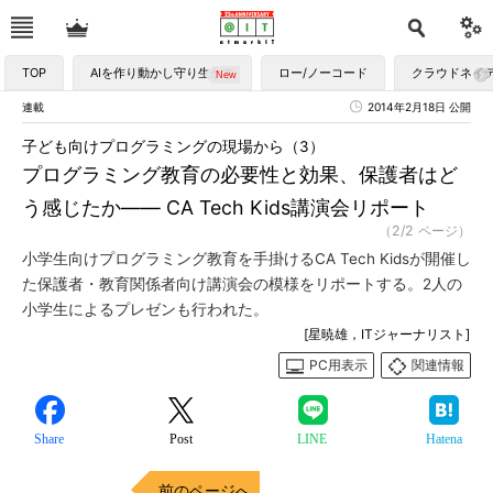
TOP
AIを作り動かし守り生かす
ロー/ノーコード
クラウドネイ
連載
2014年2月18日 公開
子ども向けプログラミングの現場から（3）
プログラミング教育の必要性と効果、保護者はど
う感じたか―― CA Tech Kids講演会リポート
（2/2 ページ）
小学生向けプログラミング教育を手掛けるCA Tech Kidsが開催し
た保護者・教育関係者向け講演会の模様をリポートする。2人の
小学生によるプレゼンも行われた。
[星暁雄，ITジャーナリスト]
PC用表示
関連情報
Share
Post
LINE
Hatena
前のページへ