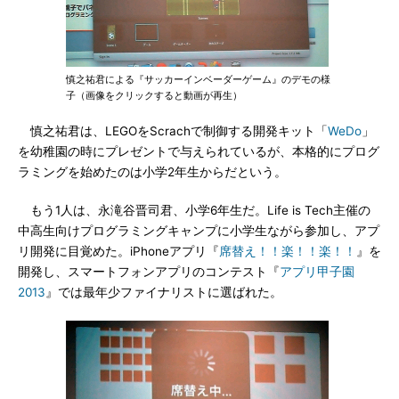
慎之祐君による『サッカーインベーダーゲーム』のデモの様
子（画像をクリックすると動画が再生）
慎之祐君は、LEGOをScrachで制御する開発キット「
WeDo
」
を幼稚園の時にプレゼントで与えられているが、本格的にプログ
ラミングを始めたのは小学2年生からだという。
もう1人は、永滝谷晋司君、小学6年生だ。Life is Tech主催の
中高生向けプログラミングキャンプに小学生ながら参加し、アプ
リ開発に目覚めた。iPhoneアプリ『
席替え！！楽！！楽！！
』を
開発し、スマートフォンアプリのコンテスト『
アプリ甲子園
2013
』では最年少ファイナリストに選ばれた。