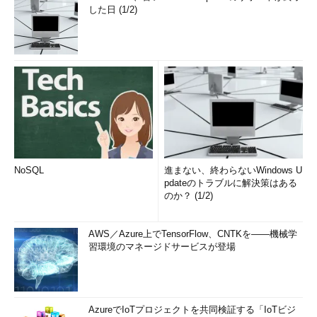
した日 (1/2)
NoSQL
進まない、終わらないWindows U
pdateのトラブルに解決策はある
のか？ (1/2)
AWS／Azure上でTensorFlow、CNTKを――機械学
習環境のマネージドサービスが登場
AzureでIoTプロジェクトを共同検証する「IoTビジ