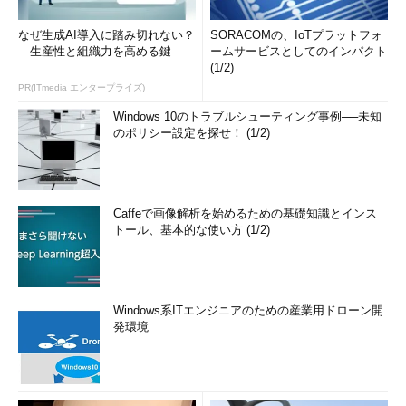
なぜ生成AI導入に踏み切れない？
SORACOMの、IoTプラットフォ
生産性と組織力を高める鍵
ームサービスとしてのインパクト
(1/2)
PR(ITmedia エンタープライズ)
Windows 10のトラブルシューティング事例──未知
のポリシー設定を探せ！ (1/2)
Caffeで画像解析を始めるための基礎知識とインス
トール、基本的な使い方 (1/2)
Windows系ITエンジニアのための産業用ドローン開
発環境