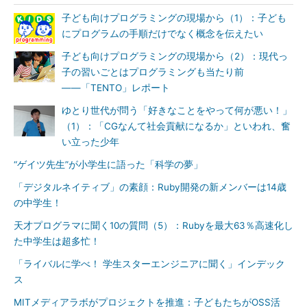
子ども向けプログラミングの現場から（1）：子ども
にプログラムの手順だけでなく概念を伝えたい
子ども向けプログラミングの現場から（2）：現代っ
子の習いごとはプログラミングも当たり前
――「TENTO」レポート
ゆとり世代が問う「好きなことをやって何が悪い！」
（1）：「CGなんて社会貢献になるか」といわれ、奮
い立った少年
“ゲイツ先生”が小学生に語った「科学の夢」
「デジタルネイティブ」の素顔：Ruby開発の新メンバーは14歳
の中学生！
天才プログラマに聞く10の質問（5）：Rubyを最大63％高速化し
た中学生は超多忙！
「ライバルに学べ！ 学生スターエンジニアに聞く」インデック
ス
MITメディアラボがプロジェクトを推進：子どもたちがOSS活