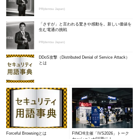
PR(dentsu Japan)
「さすが」と言われる驚きや感動を。新しい価値を
生む電通の挑戦
PR(dentsu Japan)
DDoS攻撃（Distributed Denial of Service Attack）
とは
Forceful Browsingとは
FINCHI主催「IVS2026」トーク
セッションが話題に！