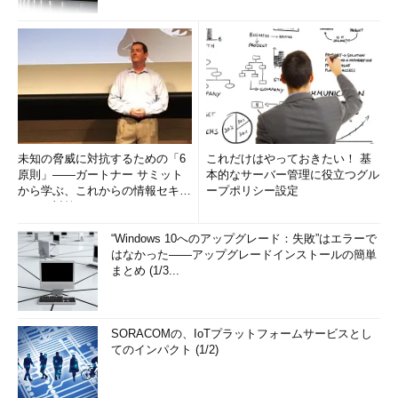
このようにWindows 7の［システム］プロパティ画面のように
「Windowsエクスペリエンスインデックス」が表示される。
WIN SCORE SHAREツールを利用する
手動でWinSAT.exeを実行するのが面倒ならば、コードリウム
が無償で提供している「WIN SCORE SHARE」ツールを利用する
未知の脅威に対抗するための「6
これだけはやっておきたい！ 基
とよい。
原則」――ガートナー サミット
本的なサーバー管理に役立つグル
から学ぶ、これからの情報セキュ
ープポリシー設定
リティ対策
WIN SCORE SHARE
（コードリウム）
“Windows 10へのアップグレード：失敗”はエラーで
コードリウムのソフトウェアページから「WIN SCORE
はなかった――アップグレードインストールの簡単
まとめ (1/3...
SHARE」のリンクをクリックし、winscoreshare_201.zip（原稿
執筆時点では、Windows 10に対応したバージョン2.01が提供さ
れている）をダウンロードする。
SORACOMの、IoTプラットフォームサービスとし
てのインパクト (1/2)
ソフトウェア
（コードリウム）
Windowsエクスプローラでwinscoreshare_201.zipを開き、