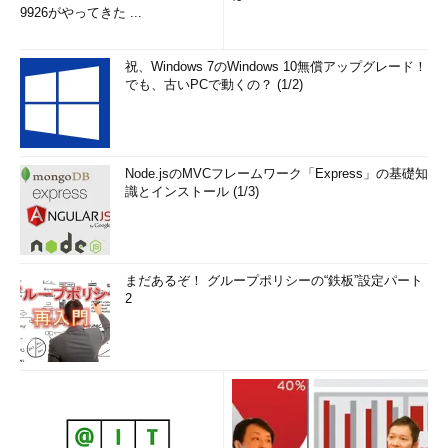
9926がやってきた ...
上記のWebサイトを開き、画面の（3）の部分にログファイル
「
＜計測時刻＞
Formal.Assessment (～～).WinSAT.xml」をドラ
祝、Windows 7のWindows 10無償アップグレード！
ッグ＆ドロップすればよい。［システム］プロパティ画面のよう
でも、古いPCで動くの？ (1/2)
にインデックス値が表示される。
Node.jsのMVCフレームワーク「Express」の基礎知
識とインストール (1/3)
まだあるぞ！ グループポリシーの“鉄板”設定パート
2
WinSAT Viewerの画面（1）
画面の（3）の部分にログファイルをドラッグ＆ドロップす
ると、Windows 7の［システム］プロパティ画面のように