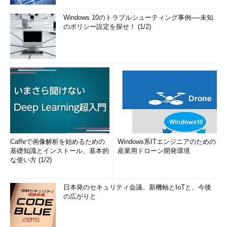
WinScoreShare.exeを実行すればよい。ZIPファイルから直接実
Windows 10のトラブルシューティング事例──未知
行できるので、ZIPファイルを展開する必要はない。
のポリシー設定を探せ！ (1/2)
WinScoreShare.exeを実行すると、注意事項に同意を確認する画
面が表示されるので、［同意する］ボタンをクリックすると、
［最新の計測結果を読み込む］か［再計測開始］の選択画面が表
示される。
Caffeで画像解析を始めるための
Windows系ITエンジニアのための
基礎知識とインストール、基本的
産業用ドローン開発環境
な使い方 (1/2)
日本発のセキュリティ会議、新機軸とIoTと、今後
の広がりと
WIN SCORE SHAREの画面
［最新の計測結果を読み込む］ボタンをクリックすると、以