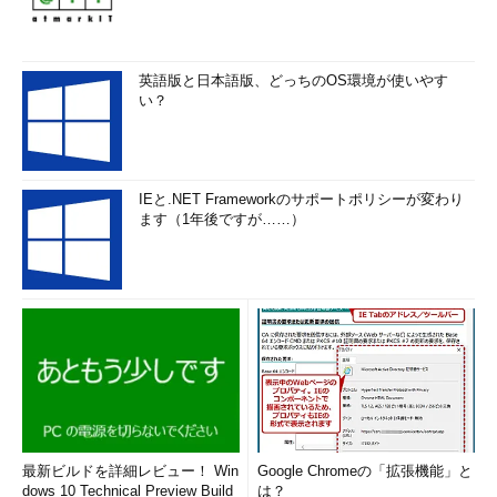
英語版と日本語版、どっちのOS環境が使いやす
い？
IEと.NET Frameworkのサポートポリシーが変わり
「Get-CimInstance Win32_WinSat」コマンドレ
ます（1年後ですが……）
ットの出力
コンポーネントごとのサブスコアが表示される。
WEI Viewerツールでインデックス値を表示する
Windows 7の［システム］プロパティ画面のように、より分か
りやすい表示で「Windowsエクスペリエンスインデックス」を見
たい場合は、WEBMARKS.INFOが提供している「WEI Viewer」
というWebサービスを利用するとよい。
最新ビルドを詳細レビュー！ Win
Google Chromeの「拡張機能」と
WEI Viewer
（WEBMARKS.INFO）
dows 10 Technical Preview Build
は？