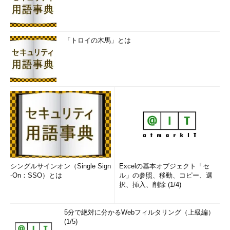
これは計測結果のログをInternet Explorer（IE）で開いたと
ころ。%windir%\Performance\Winsat\DataStoreフォルダ
に各項目の詳細な評価結果や最終的な結果のインデックス値
などが保存されている。「<WinSPR>」セクションに最終的
なインデックス値がまとめられている。各サブスコアのう
「トロイの木馬」とは
ち、一番値の低いものが最終的な基本スコア（<SystemSco
re>の値）となる。この例ではWindowsエクスペリエンスイ
ンデックス値は「6.2」である。
Internet Explorer（IE）などでログを開いて値を読んでもいい
のだが、以下の方法でインデックス値だけを見ることも可能だ。
PowerShellのコマンドレットでインデックス値を表示する
IEなどでXMLファイルを開くことでサブスコアなどの確認が可
能だが、少々分かりにくいところがある。単純にサブスコア（イ
シングルサインオン（Single Sign
Excelの基本オブジェクト「セ
-On：SSO）とは
ル」の参照、移動、コピー、選
ンデックス値）だけを確認したいのであれば、WinSAT.exeを実
択、挿入、削除 (1/4)
行後、管理者権限でPowerShellを起動して、「Get-CimInstance
Win32_WinSat」コマンドレットを実行すればよい。
5分で絶対に分かるWebフィルタリング（上級編）
(1/5)