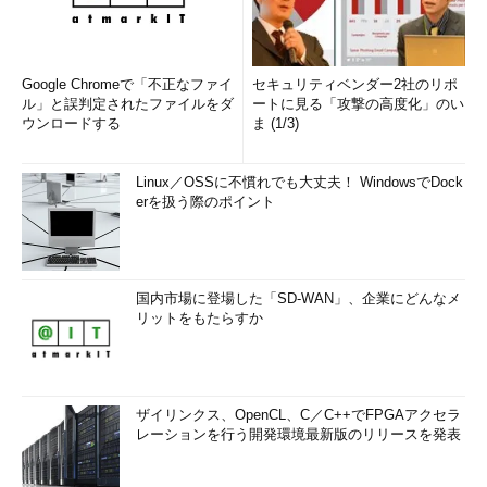
「Windowsエクスペリエンスインデックス」が表示され
る。
▼
Google Chromeで「不正なファイ
セキュリティベンダー2社のリポ
ル」と誤判定されたファイルをダ
ートに見る「攻撃の高度化」のい
ウンロードする
ま (1/3)
Linux／OSSに不慣れでも大丈夫！ WindowsでDock
erを扱う際のポイント
国内市場に登場した「SD-WAN」、企業にどんなメ
リットをもたらすか
WinSAT Viewerの画面（2）
「Windowsエクスペリエンスインデックス」のインデック
ス値が、Windows 7の［システム］プロパティ画面のように
ザイリンクス、OpenCL、C／C++でFPGAアクセラ
表示される。画面を見ると、このPCではグラフィックスの
レーションを行う開発環境最新版のリリースを発表
能力が若干低いので、性能を上げるのであれば、グラフィッ
クスカードを性能の高いものに変更するのがよさそうだ。