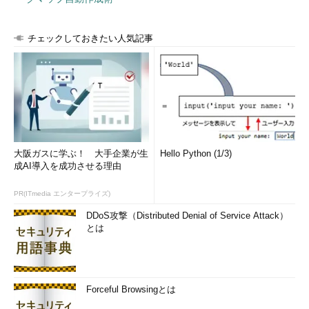
計測結果のログは（デフォルトの場合）、
「%windir%\Performance\WinSAT\DataStore」というフォルダ
チェックしておきたい人気記事
に、「
＜計測時刻＞
Formal.Assessment (
～～
).WinSAT.xml」と
いうXML形式のファイルで結果が保存される（「
～～
」には
「
Initial
」か「
Recent
」が入る。新しい方のファイルを開くこ
と）。各インデックス値は、最低1.0から最高9.9までの値にな
る。
大阪ガスに学ぶ！ 大手企業が生
Hello Python (1/3)
成AI導入を成功させる理由
PR(ITmedia エンタープライズ)
DDoS攻撃（Distributed Denial of Service Attack）
とは
Forceful Browsingとは
「Windowsエクスペリエンスインデックス」のログ