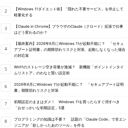
【Windows 11ダイエット術】「隠れた不要サービス」を停止して
軽量化する
【Claude in Chrome】ブラウザのClaude（クロード）拡張で仕事
はどう変わるのか？
【最終案内】2026年6月にWindows 11が起動不能に？ 「セキュ
アブート証明書」の期限切れリスクと対策、起動しなくなった場合
の対応策
Win11のストレージ空き容量が激減？ 新機能「ポイントインタイ
ムリストア」のわなと賢い設定術
2026年6月にWindows 11が起動不能に？ 「セキュアブート証明
書」期限切れリスクと対策
初期設定のままはダメ！ Windows 11を買ったらすぐ消すべき
「おせっかいな初期設定」5選
プログラミングの知識は不要？ 話題の「Claude Code」で非エン
ジニアが「欲しかったあのツール」を作る