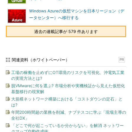
Windows Azureの仮想マシンを日本リージョン（デ
ータセンター）へ移行する
過去の連載記事が 579 件あります
関連資料（ホワイトペーパー）
PR
工場の稼働を止めずにOT環境のリスクを可視化、沖電気工業
の実現方法とは?
脱VMwareに何を選ぶ? 市場分析や実機検証から見えた仮想化
基盤移行の現実解
「Windowsエクスペリエンスインデックス」を手動で実行
大規模ネットワーク構築における「コストダウンの定石」と
する
は?
「winsat formal」とすると、全てのテストが実行される。
年間200時間超の業務を削減、ナブテスコに学ぶ「現場主導の
このようなテスト経過を表示しつつ、ログを「%windir%\Pe
全社DX」
rformance\WinSAT\DataStore」フォルダに出力する。
「どこで何が起こっているか分からない」を解消 ネットワー
クマップ自動作成術