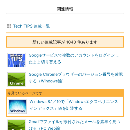
「WinSAT.exe」自体は、Windows 8.1／10にも存在するので、手
関連情報
動で計測することは可能だ。ここでは、Windows 8.1／10で
「Windowsエクスペリエンスインデックス」を計測・表示する方
法を紹介する。
Tech TIPS 連載一覧
WinSAT.exeを手動で実行する
新しい連載記事が 1040 件あります
インデックス値を計算するには、管理者権限でコマンドプロン
Googleサービスで複数のアカウントをログインし
プトを開き、「winsat formal」コマンドを実行する（管理者権
たまま切り替える
限でコマンドプロンプトを開く方法は、「
Windows 10でコマン
ドプロンプトを素早く起動する方法
」を参照のこと）。なお、バ
Google Chromeブラウザーのバージョン番号を確認
ッテリー駆動の場合は、エラーが表示されて実行できないので、
する（Windows編）
ノートPCやタブレットPCで実行する際には注意したい。
Windows 8.1／10で「Windowsエクスペリエンス
インデックス」値を計測する
Gmailでファイルが添付されたメールを素早く見つ
ける（PC Web編）