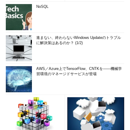
NoSQL
WIN SCORE SHAREの結果表示画面
WIN SCORE SHAREを実行すると、このようにWindowsの
［システム］プロパティ画面に近い表示が行われる。
進まない、終わらないWindows Updateのトラブル
に解決策はあるのか？ (1/2)
「
Tech TIPS
」
AWS／Azure上でTensorFlow、CNTKを――機械学
習環境のマネージドサービスが登場