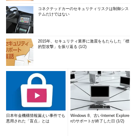
前実行したWinSAT.exeの結果が表示される。［再計測開
始］ボタンをクリックすると、コマンドプロンプトが開き、
コネクテッドカーのセキュリティリスクは制御シス
WinSAT.exeによる計測が実行される。その後、計測結果が
テムだけではない
表示される。
［再計測開始］ボタンをクリックすると、コマンドプロンプト
2015年、セキュリティ業界に激震をもたらした「標
が開き、WinSAT.exeが実行され、「WIN SCORE SHARE」ツー
的型攻撃」を振り返る (1/2)
ルによる計測結果の表示が行われる。なお前回実行した結果を見
るのであれば、［最新の計測結果を読み込む］ボタンをクリック
すればよい。
日本年金機構情報漏えい事件でも
Windows 8、古いInternet Explore
悪用された「盲点」とは
rのサポートが終了した日 (1/2)