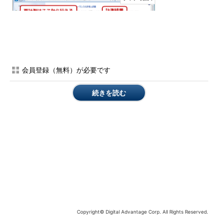
会員登録（無料）が必要です
Windows 7の［パフォーマンスの情報とツール］の画面
Windows 7の［パフォーマンスの情報とツール］の画面 評
続きを読む
価済みの場合は「Windowsエクスペリエンスインデック
ス」の値が、未評価の場合は［このコンピューターの評価］
ボタンをクリックすると「Windowsエクスペリエンスイン
デックス」の計測が実行される。再計測を行う場合は、［詳
細ツール］をクリックして、次のページで「Windowsエク
スペリエンスインデックスのすべてのスコアをクリアして再
評価する」を選択すればよい。
ところがWindows 8.1／10では、この「Windowsエクスペリエ
ンスインデックス」の値が、［システム］のプロパティ画面には
表示されなくなってしまった。ただ、この値を計測するWindows
Copyright© Digital Advantage Corp. All Rights Reserved.
システム評価ツール（Windows System Assessment Tool）