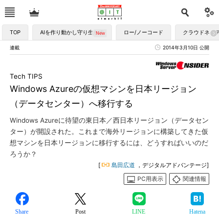
TOP
AIを作り動かし守り生かす
ロー/ノーコード
クラウドネイ
連載
2014年3月10日 公開
Tech TIPS
Windows Azureの仮想マシンを日本リージョン
（データセンター）へ移行する
Windows Azureに待望の東日本／西日本リージョン（データセン
ター）が開設された。これまで海外リージョンに構築してきた仮
想マシンを日本リージョンに移行するには、どうすればいいのだ
ろうか？
[
島田広道
，デジタルアドバンテージ]
PC用表示
関連情報
Share
Post
LINE
Hatena