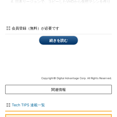
日本リージョンで、コピーしたVHDから仮想マシンを作り
直す
日本リージョンの仮想マシンに、監視やエンドポイントな
どの設定を手動で設定し直す
会員登録（無料）が必要です
3．以外の作業は日本リージョンだからといって特殊なことは
ない。（リージョンそのものの指定を除けば）操作や設定にリー
続きを読む
ジョン間の違いは特にないからだ。そのため、すでに海外リージ
ョンでのシステム構築・運用の経験があるユーザーには、これら
の作業をあらためて説明する必要はないだろう。以下では3．の
VHDファイルのコピーを中心に説明する。
■リージョン間でファイルを直接コピーできる「AzCopy」コマ
Copyright© Digital Advantage Corp. All Rights Reserved.
ンドを使う
関連情報
リージョン間でVHDファイルをコピーする方法はいくつかある
が、マイクロソフトが提供しているコマンドラインツール
「AzCopy」が汎用的で便利だ。本稿ではこれを利用する。
Tech TIPS 連載一覧
Windows Azure SDK for .NET - 2.2
（マイクロソフト ダウ