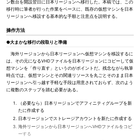
ン数台を開設翌日に日本リージョンへ移行した。本稿では、この
移行時に筆者が行った作業をベースに、既存の仮想マシンを日本
リージョンへ移設する基本的な手順と注意点を説明する。
操作方法
●大まかな移行の段取りと準備
海外リージョンから日本リージョンへ仮想マシンを移設するに
は、その元になるVHDファイルを日本リージョンにコピーして仮
想マシンを「作り直す」というのがポイントだ。残念ながら執筆
時点では、仮想マシンとその関連リソースを丸ごとそのまま日本
リージョンへ引っ越す手軽な手段は用意されておらず、次のよう
に複数のステップを踏む必要がある。
（必要なら）日本リージョンでアフィニティグループを新
たに作成する
日本リージョンでストレージアカウントを新たに作成する
海外リージョンから日本リージョンへVHDファイルをコピ
ーする