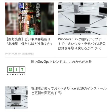
（1）
これを選ぶ。
（2）
先ほど作成したOSディスクを選ぶ。
（3）
これをクリックしてウィザードを進める。あとは通
常の仮想マシン作成と同じ手順でよい。
なお、仮想マシンと同時にクラウドサービスも作成する場合、
元のクラウドサービスとは別の名前を指定する必要がある。同じ
【西野亮廣】ビジネス書最新刊
Windows 10への強行アップデー
名前を指定すると重複と見なされてエラーになるからだ。
『北極星 僕たちはどう働くか』
トで、古いウルトラモバイルPC
は輝きを取り戻せるか？ (1/2)
●仮想マシンのカスタムイメージを移行する
PR(FINCHI on GOETHE)
国内DevOpsトレンドは、これからが本番
海外リージョンでカスタムイメージから仮想マシンを作成して
いた場合は、そのカスタムイメージを日本リージョンにコピー
し、そこから同じ手順で仮想マシンを作成すればよい。大まかな
手順は次の通りだ。
管理者が知っておくべきOffice 2016のインストール
【海外リージョン】カスタムイメージのURLを取得する
と更新の変更点 (1/3)
カスタムイメージを日本リージョンへコピーする
【日本リージョン】カスタムイメージを登録する
【日本リージョン】カスタムイメージから仮想マシンを作