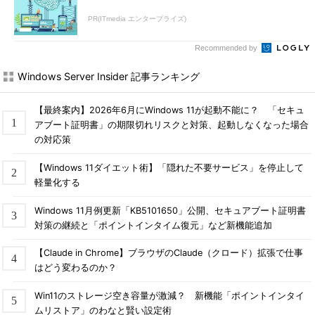
だろう。
PR(ITmedia エンタープライズ)
■仮想マシンの作成はスクリプトでなるべく自動化しておく
Recommended by
移行する仮想マシンの数が多い場合、仮想マシンの作成と設定
Windows Server Insider 記事ランキング
の手順をWindows Azure PowerShellのスクリプトで実装してお
けば省力化が可能だ。Windows Azure PowerShellは、次のペー
ジからインストールできる。
【最終案内】2026年6月にWindows 11が起動不能に？ 「セキュ
アブート証明書」の期限切れリスクと対策、起動しなくなった場合
Windows Azure SDK とツールのダウンロード
（Windows
の対応策
Azureサイト）
【Windows 11ダイエット術】「隠れた不要サービス」を停止して
※
「コマンドライン ツール」にある「Windows
軽量化する
PowerShell」－「インストール」をクリックし、起動した
Web PI（Web Platform Installer）の指示に従ってインスト
Windows 11月例更新「KB5101650」公開、セキュアブート証明書
ールする。
対策の継続と「ポイントインタイム復元」など新機能追加
例えば日本リージョンで作り直した仮想マシンに対してリモー
【Claude in Chrome】ブラウザのClaude（クロード）拡張で仕事
トデスクトップで接続できる拠点を制限するには、次のようなス
はどう変わるのか？
クリプトを実行する。
Win11のストレージ空き容量が激減？ 新機能「ポイントインタイ
ムリストア」のわなと賢い設定術