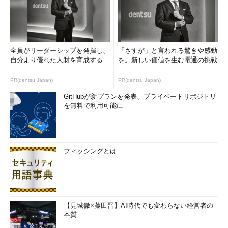
るVHDのURLを取得する
VHDをコピーするには、その在りかを表すURLが必要だ。これ
を取得するには、まず左メニューから［仮想マシン］－［仮想マ
全員がリーダーシップを発揮し、
「さすが」と言われる驚きや感動
シン インスタンス］をクリックして表示される一覧から対象の
自分より優れた人財を育成する
を。新しい価値を生む電通の挑戦
仮想マシンをクリックし、［ダッシュボード］をクリックする。
下にスクロールして表示される「ディスク」以下にディスク一覧
PR(dentsu Japan)
PR(dentsu Japan)
が表示されるので、各行の右端にカーソルを乗せると表示される
GitHubが新プランを発表、プライベートリポジトリ
アイコンをクリックすると、参照URLがクリップボードにコピー
を無料で利用可能に
される。これは次の手順で使うのでメモしておくこと。
フィッシングとは
【見城徹×藤田晋】AI時代でも変わらない経営者の
仮想マシンのディスクにひも付けられているVHDのURLを取
本質
得する
これは管理コンソールで対象の仮想マシンのダッシュボード