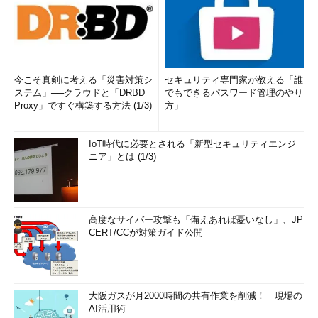
面の左メニューから［マイ イメージ］を選択する。表示された
一覧から先ほど登録したカスタムイメージを選んだ後は、ウィザ
ードを進めて完了すればよい。
●仮想マシンを移行する際の注意点
今こそ真剣に考える「災害対策シ
セキュリティ専門家が教える「誰
■移行に伴って設定変更が必要
ステム」──クラウドと「DRBD
でもできるパスワード管理のやり
Proxy」ですぐ構築する方法 (1/3)
方」
以下の項目についてはリージョン変更に伴って名称が変わる。
IoT時代に必要とされる「新型セキュリティエンジ
クラウドサービス名とパブリック仮想IP（VIP）アドレ
ニア」とは (1/3)
ス、DNS名（FQDN）
ストレージアカウント名
アフィニティグループ名
高度なサイバー攻撃も「備えあれば憂いなし」、JP
リモートデスクトップ接続用ポート番号
CERT/CCが対策ガイド公開
そのため、設定ファイルや各種スクリプトなどに記載されてい
るこれらの名称を変更しなければならない。またDNS名について
はDNSサーバーのレコード更新が、パブリック仮想IPアドレスに
大阪ガスが月2000時間の共有作業を削減！ 現場の
ついては各拠点のファイアウォールの設定変更などが求められる
AI活用術