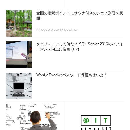
全国の絶景ポイントにサウナ付きのシェア別荘を展
開
PR(COCO VILLA on GOETHE)
クエリストアって何だ？ SQL Server 2016のパフォ
ーマンス向上に注目 (1/2)
コピーしたVHDからディスクを作成する
（1）
このディスクに付ける名前を記入する。
（2）
このボタンをクリックして表示されるコンテナーの
ツリーから、コピーしたVHDを選んで［開く］ボタンをクリ
ックする。
Word／Excelのパスワード保護も使いよう
（3）
OS起動用のVHDの場合、これにチェックを入れて
オンにする。データ用VHDの場合はチェックを外してオフに
する。
データ用VHDがあるなら、同様の手順でディスクを作成する。
その際、［VHD にはオペレーティング システムが含まれていま
す］のチェックは外してオフにすること。