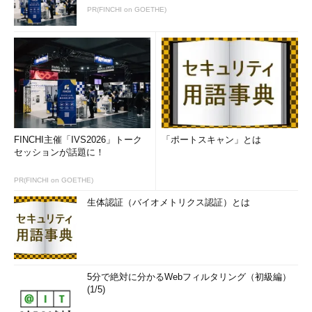
PR(FINCHI on GOETHE)
を開いたところ。
（1）
ここに仮想マシンのディスク一覧が表示される。
（2）
これはOSディスク（システムボリュームが内蔵され
ている）の例。右端にカーソルを乗せると文書を模したよう
なアイコンが表示されるので、クリックするとクリップボー
ドに参照URLがコピーされる。
取得されたURLは次のような形式になっているはずだ。
FINCHI主催「IVS2026」トーク
「ポートスキャン」とは
セッションが話題に！
http://
＜ストレージアカウント名＞
.blob.core.windows.net/
＜コンテナー名＞/＜vhdファイル名＞
PR(FINCHI on GOETHE)
または
生体認証（バイオメトリクス認証）とは
https://
＜ストレージアカウント名
＞
.blob.core.windows.net/
＜コンテナー名＞/＜vhdファイル
名＞
5分で絶対に分かるWebフィルタリング（初級編）
(1/5)
OSディスクの他にデータディスクも接続されている場合は、
そのURLもメモしておく。