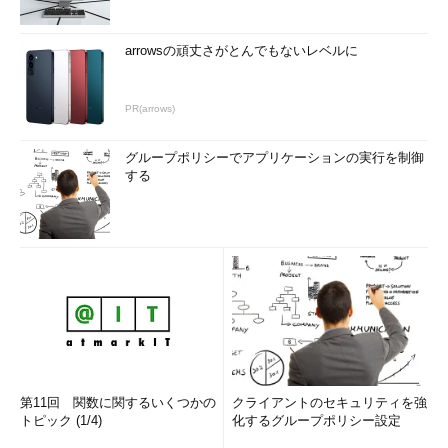
る。
arrowsの頑丈さがとんでもないレベルに
新たに作成した日本リージョン上のストレージアカウントには
VHD保存用コンテナー（「vhds」でよいだろう）を作成してお
き、そのURLを
＜新しいコンテナーURL＞
に指定する。
PR(arrows)
筆者が3月上旬に試した限りでは、香港リージョンから東日本
グループポリシーでアプリケーションの実行を制御
リージョンへAzCopyでVHDをコピーしたところ、おおよそ
する
15Mbytes/sec程度の転送レートでコピーできた。実質容量（実
際にファイルなどで使用している容量）が約10GbytesのVHDの
場合、12分ほどでコピーは完了した。
■【日本リージョン】コピーしたVHDからディスクを作成する
VHDをコピーしたら、そこから仮想マシンのためのディスクを
作成する。管理コンソールの左メニューから［仮想マシン］－
［ディスク］－（画面下部の）［＋ 作成］アイコンとクリック
していき、表示されたダイアログで設定する。
第11回 関数に関するいくつかの
クライアントのセキュリティを強
トピック (1/4)
化するグループポリシー設定