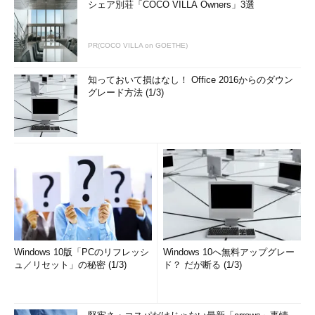
シェア別荘「COCO VILLA Owners」3選
たアイコンが表示される。クリックすると対象のカスタムイ
メージのURLがクリップボードにコピーされるので、メモし
ておく。
PR(COCO VILLA on GOETHE)
カスタムイメージの実体はVHDファイルなので、取得された
知っておいて損はなし！ Office 2016からのダウン
グレード方法 (1/3)
URLはVHDファイルを指し示しているはずだ。
■カスタムイメージを日本リージョンへコピーする
判明したURLを用いて、海外リージョンから日本リージョンへ
カスタムイメージをコピーする。AzCopyのコマンドラインは前
述の仮想マシン用VHDのコピー時と同様だ。
azcopy
＜元のコンテナーURL＞
＜新しいコンテナーURL＞
＜対象ファイル一覧＞
/SourceKey:
＜元のストレージのアク
Windows 10版「PCのリフレッシ
Windows 10へ無料アップグレー
セスキー＞
/DestKey:
＜新しいストレージのアクセスキー＞
ュ／リセット」の秘密 (1/3)
ド？ だが断る (1/3)
＜元のコンテナーURL＞
には、先ほど取得したカスタムイメー