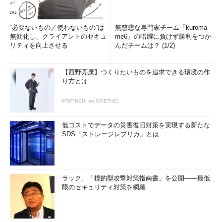
■【日本リージョン】ディスクから仮想マシンを作成する
作成したディスクから仮想マシンを作成するには、管理コンソ
“必要ないもの／使わないもの”は
無慈悲な専門家チーム「kuroma
無効化し、クライアントのセキュ
me6」の暗躍に負けず勝利をつか
ールの画面左下隅から［＋ 新規］－［コンピューティング］－
リティを向上させる
んだチームは？ (1/2)
［仮想マシン］－［ギャラリーから］とクリックし、表示された
「イメージの選択」画面の左メニューから［マイ ディスク］を
【西野亮廣】つくりたいものを追求できる環境の作
選択する。利用可能なディスク一覧が表示されるので、先ほど作
り方とは
成したOSディスクを選んで次へ進める。あとは通常の仮想マシ
ンと同じ手順でウィザードを進めて完了すればよい。
PR(FINCHI on GOETHE)
低コストでデータの災害復旧対策を実現する新たな
SDS「ストレージレプリカ」とは
ラック、「標的型攻撃対策指南書」を公開――最低
限のセキュリティ対策を網羅
ディスクから仮想マシンを作成する