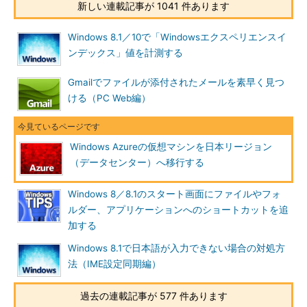
新しい連載記事が 1041 件あります
ンロードセンター）
上記ページで［ダウンロード］ボタンをクリックして表示され
Windows 8.1／10で「Windowsエクスペリエンスイ
る一覧から、「WindowsAzureStorageTools.msi」を選んでダウ
ンデックス」値を計測する
ンロードする。実行してインストールすると、
Gmailでファイルが添付されたメールを素早く見つ
「%ProgramFiles%\Microsoft SDKs\Windows Azure\AzCopy」
ける（PC Web編）
（64bit版Windowsでは「%ProgramFiles(x86)%\～」）に
azcopy.exeが保存されるので、これを実行パスに加えておく。
●仮想マシンを移行する（既存の仮想マシンのVHDをコピーして
Windows Azureの仮想マシンを日本リージョン
利用する）
（データセンター）へ移行する
VHDをコピーして仮想マシンを移行する場合、2つの方法が考
Windows 8／8.1のスタート画面にファイルやフォ
えられる。
ルダー、アプリケーションへのショートカットを追
加する
既存の仮想マシンにひも付けられているVHDをコピーし
て、そこから仮想マシンを作り直す
Windows 8.1で日本語が入力できない場合の対処方
既存のカスタムイメージのVHDをコピーして、そこから仮
法（IME設定同期編）
想マシンを作り直す
過去の連載記事が 577 件あります