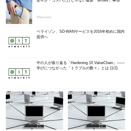
堅牢さ・コスパだけじゃない最新「arrows」事情
ジのURLのうち「http～
＜コンテナー名＞
」までを、
＜対象ファ
イル一覧＞
には同URLの
＜vhdファイル名＞
をそれぞれ指定す
PR(arrows)
る。また
＜新しいコンテナーURL＞
には、日本リージョン上のス
トレージアカウントに作成しておいたVHD保存用コンテナーの
ベライゾン、SD-WANサービスを2016年初めに国内
URLを指定する。
提供へ
■【日本リージョン】カスタムイメージを登録する
日本リージョンへのコピーが完了したら、あらためてイメージ
中の人が振り返る「Hardening 10 ValueChain」――
として登録する。それには管理コンソールの左メニューから［仮
学びにつながった「トラブルの数々」とは (1/2)
想マシン］－［イメージ］－（画面下部の）［＋ 作成］アイコ
ンとクリックしていき、表示されたダイアログで設定する。