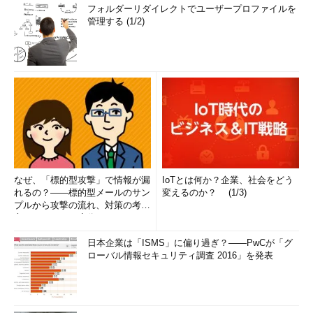
フォルダーリダイレクトでユーザープロファイルを
成する
管理する (1/2)
■【海外リージョン】カスタムイメージのURLを取得する
まずは海外リージョンで利用しているカスタムイメージのURL
を確認する。管理コンソールの左メニューから［仮想マシン］－
［イメージ］とクリックし、表示されたイメージ一覧から対象の
カスタムイメージを見つける。その［場所］列のURLをメモす
る。
なぜ、「標的型攻撃」で情報が漏
IoTとは何か？企業、社会をどう
れるの？――標的型メールのサン
変えるのか？ (1/3)
プルから攻撃の流れ、対策の考え
方まで、もう一度分かりやすく
解...
日本企業は「ISMS」に偏り過ぎ？――PwCが「グ
ローバル情報セキュリティ調査 2016」を発表
カスタムイメージのURLを取得する
（1）
これを対象のカスタムイメージとする。
（2）
この辺りにマウスカーソルを乗せると、文書を模し