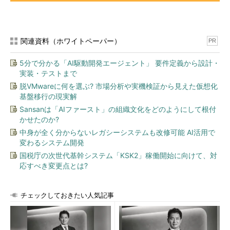
前者の場合、大まかには次のような手順となる。
【海外リージョン】既存の仮想マシンをシャットダウンす
る
関連資料（ホワイトペーパー）
PR
【海外リージョン】仮想マシンのディスクにひも付けられ
ているVHDのURLを取得する
5分で分かる「AI駆動開発エージェント」 要件定義から設計・
実装・テストまで
VHDを日本リージョンへコピーする
脱VMwareに何を選ぶ? 市場分析や実機検証から見えた仮想化
【日本リージョン】VHDからディスクを作成する
基盤移行の現実解
【日本リージョン】ディスクから仮想マシンを作成する
Sansanは「AIファースト」の組織文化をどのようにして根付
かせたのか?
■【海外リージョン】既存の仮想マシンをシャットダウンする
中身が全く分からないレガシーシステムも改修可能 AI活用で
変わるシステム開発
日本リージョンで正常に仮想マシンを再現するために、既存の
国税庁の次世代基幹システム「KSK2」稼働開始に向けて、対
仮想マシンをシャットダウンしてディスクや仮想マシンへの書き
応すべき変更点とは?
込みを止める。シャットダウン後、管理コンソールの左メニュー
の［仮想マシン］－［仮想マシン インスタンス］をクリックし
て表示される仮想マシン一覧で、対象の仮想マシンの［状態］が
チェックしておきたい人気記事
「停止済み (割り当て解除済み)」になったことを確認する。
■【海外リージョン】仮想マシンのディスクにひも付けられてい