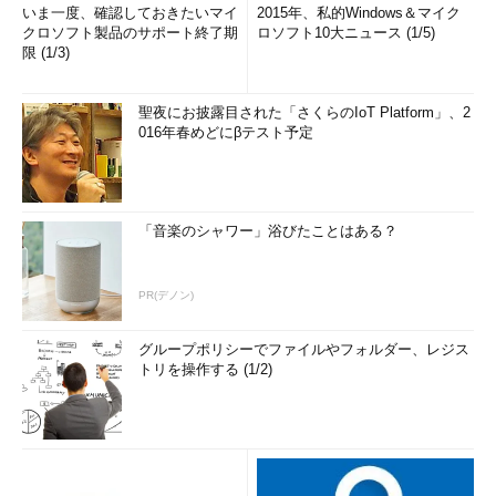
いま一度、確認しておきたいマイ
2015年、私的Windows＆マイク
クロソフト製品のサポート終了期
ロソフト10大ニュース (1/5)
限 (1/3)
コピーしたカスタムイメージを登録する
（1）
カスタムイメージに付ける名前を指定する。海外リ
ージョンにあるイメージと並んで表示されるので、それと区
聖夜にお披露目された「さくらのIoT Platform」、2
別できるような名前が望ましい。
016年春めどにβテスト予定
（2）
このボタンをクリックして表示されるコンテナーの
ツリーから、コピーしたVHD（カスタムイメージ）を選んで
［開く］ボタンをクリックする。
（3）
チェックを入れてオンにする。
「音楽のシャワー」浴びたことはある？
これでカスタムイメージの移行は完了だ。
PR(デノン)
■【日本リージョン】カスタムイメージから仮想マシンを作成す
る
グループポリシーでファイルやフォルダー、レジス
トリを操作する (1/2)
移行したカスタムイメージから仮想マシンを作成する手順は、
通常の場合と変わらない。まず管理コンソールの画面左下隅から
［＋ 新規］－［コンピューティング］－［仮想マシン］－［ギ
ャラリーから］とクリックし、表示された「イメージの選択」画