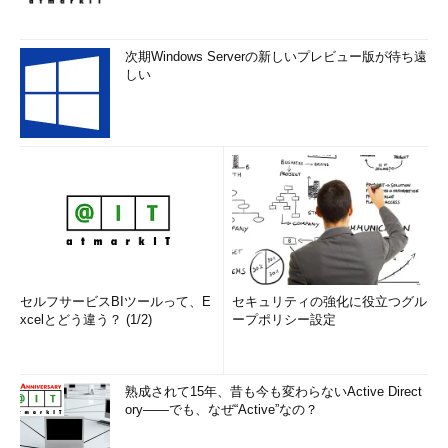
■VHDを日本リージョンへコピーする
次期Windows Serverの新しいプレビュー版が待ち遠
しい
以上の準備が完了したら、VHDを海外リージョンから日本リー
ジョンへコピーする。AzCopyの場合、次のようなコマンドライ
ンで直接リージョン間（ストレージアカウント間）のコピーを実
行できる。
azcopy
＜元のコンテナーURL＞
＜新しいコンテナーURL＞
＜対象ファイル一覧＞
/SourceKey:
＜元のストレージのアク
セスキー＞
/DestKey:
＜新しいストレージのアクセスキー＞
セルフサービスBIツールって、E
セキュリティの強化に役立つグル
xcelとどう違う？ (1/2)
ープポリシー設定
＜元のコンテナーURL＞
には、先ほど取得したURLのうち
「http～
＜コンテナー名＞
」までを、
＜対象ファイル一覧＞
には
同URLの
＜vhdファイル名＞
をそれぞれ指定する。もし同じコン
熟成されて15年、昔も今も変わらないActive Direct
テナー内にOSディスクとデータディスクの両方が格納されてい
ory――でも、なぜ“Active”なの？
る場合は、
＜対象ファイル一覧＞
に各VHDのファイル名を半角ス
ペースで区切って指定すると、一度に複数のVHDをコピーでき