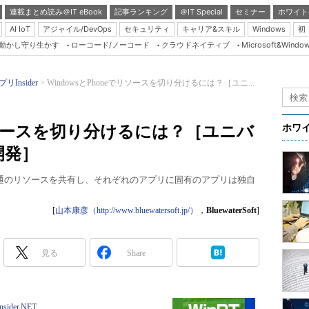
連載まとめ読み＠IT eBook
記事ランキング
＠IT Special
セミナー
ホワイト
AI IoT
アジャイル/DevOps
セキュリティ
キャリア&スキル
Windows
初
り動かし守り生かす
ローコード/ノーコード
クラウドネイティブ
Microsoft&Windo
Server & Storage
HTML5 + UX
リInsider
WindowsとPhoneでリソースを切り分けるには？［ユニ...
Smart & Social
Coding Edge
eでリソースを切り分けるには？［ユニバ
ホワ
Java Agile
開発］
Database Expert
eアプリで共通のリソースを共有し、それぞれのアプリに固有のアプリは独自
Linux ＆ OSS
Master of IP Networ
[
山本康彦（http://www.bluewatersoft.jp/）
，
BluewaterSoft
]
Security & Trust
見る
Share
Test & Tools
Insider.NET
ブログ
Insider.NET