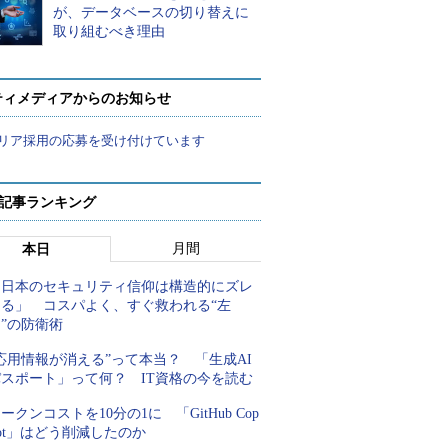
が、データベースの切り替えに
取り組むべき理由
ティメディアからのお知らせ
リア採用の応募を受け付けています
 記事ランキング
月間
本日
「日本のセキュリティ信仰は構造的にズレ
てる」 コスパよく、すぐ救われる“左
”の防衛術
応用情報が消える”って本当？ 「生成AI
パスポート」って何？ IT資格の今を読む
ークンコストを10分の1に 「GitHub Cop
lot」はどう削減したのか