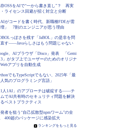
存OSSをAIで“一から書き直し”？ 再実
装・ライセンス回避が招く対立と分断
AIがコードを書く時代、新職種FDEが需
要増」 7割のエンジニアが思う理由
OBOLっぽさを残す「JaBOL」の是非を問
直す――Javaらしさはもう問題じゃない
oogle、AIブラウザ「Disco」発表 「Gemi
i 3」がタブ上でユーザーのためのオリジナ
Webアプリを自動生成
ythonでもTypeScriptでもない、2025年「最
も人気のプログラミング言語」
1人1AI」のアプローチは破綻する――チ
ームでAI共有時のセキュリティ問題を解決
するベストプラクティス
発者を狙う“自己拡散型npmワーム”の全
 400超のパッケージに感染拡大
»
ランキングをもっと見る