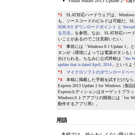
Visual Studio 2013 Update 2
*3
適用
*1
SLAT対応ハードウェアは、Windows
も、ソースコードのビルドは可能だ。SL
SDK 8.0 ダウンロードポイント と Second Le
る方法
」を参照。なお、SLAT対応ハー
いことがあるのでご注意願いたい。
*2
事前には「Windows 8.1 Upda
タンが（環境によっては電源ボタンも）
分けられる。ちなみに公式呼称は「
the W
update that is dated April, 2014
」というよ
*3
マイクロソフトのダウンロードペー
*4
本稿に掲載した手順を試すだけなら、無償のE
Express 2013 Update 2 for Windows（
Expressエディションはターゲット
Windowsストアアプリの開発には「for Win
動作するアプリ用）。
用語
本稿では、紛らわしくない限り次