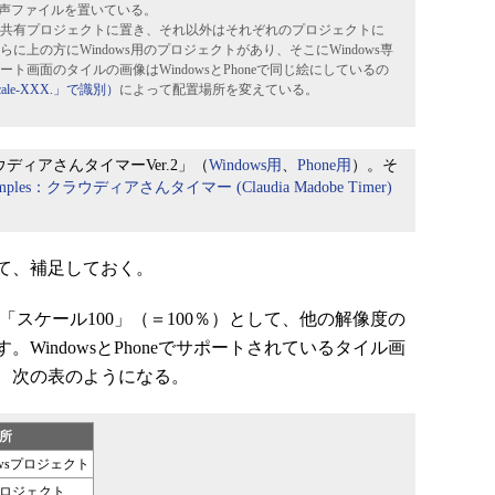
音声ファイルを置いている。
共有プロジェクトに置き、それ以外はそれぞれのプロジェクトに
上の方にWindows用のプロジェクトがあり、そこにWindows専
画面のタイルの画像はWindowsとPhoneで同じ絵にしているの
le-XXX.」で識別）
によって配置場所を変えている。
ディアさんタイマーVer.2」（
Windows用
、
Phone用
）。そ
p samples：クラウディアさんタイマー (Claudia Madobe Timer)
て、補足しておく。
「スケール100」（＝100％）として、他の解像度の
WindowsとPhoneでサポートされているタイル画
、次の表のようになる。
所
owsプロジェクト
ロジェクト