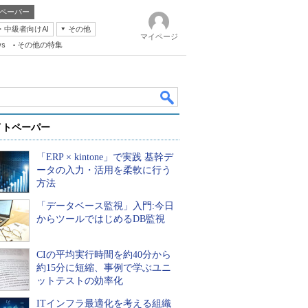
ペーパー
・中級者向けAI
その他
マイページ
ws
その他の特集
イトペーパー
「ERP × kintone」で実践 基幹デ
ータの入力・活用を柔軟に行う
方法
「データベース監視」入門:今日
k
からツールではじめるDB監視
CIの平均実行時間を約40分から
約15分に短縮、事例で学ぶユニ
ットテストの効率化
ITインフラ最適化を考える組織