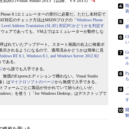
済みのVisual Studio 2013（以降、VS 2013）
*4
既
 Phone 8.1エミュレーターの実行に必要だ。ただし未対応で
AT対応のチェック方法はMSDNブログの「
Windows Phone
「
vel Address Translation (SLAT) 対応PCかどうかを判定す
ドウェアであっても、VM上ではエミュレーターが動作しな
C
い
te 1」と呼ばれていたアップデート。スタート画面の右上に検索ボ
表示されるようになるので、適用済みかどうかは簡単に見
G
indows RT 8.1, Windows 8.1, and Windows Server 2012 R2
n
うである。
ル
ジ
から誰でも入手できる。
P
xpressエディションで構わない。Visual Studio
製品版）は
マイクロソフトのページ
から無償で入手できる。
プラットフォームごとに製品が分かれていて紛らわしいが、
「
dows」を使う（「for Windows Desktop」はデスクトップで
開
貌
の略称を用いる。