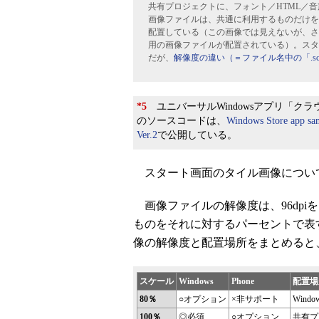
共有プロジェクトに、フォント／HTML／
画像ファイルは、共通に利用するものだけを
配置している（この画像では見えないが、さらに
用の画像ファイルが配置されている）。スタート
だが、
解像度の違い（＝ファイル名中の「.sca
*5
ユニバーサルWindowsアプリ「クラウ
のソースコードは、
Windows Store ap
Ver.2
で公開している。
スタート画面のタイル画像につい
画像ファイルの解像度は、96dpiを
ものをそれに対するパーセントで表す。
像の解像度と配置場所をまとめると
スケール
Windows
Phone
配置場
80％
○オプション
×非サポート
Wind
100％
◎必須
○オプション
共有プ