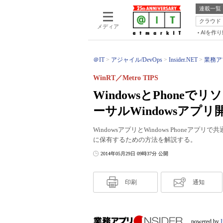
連載一覧
クラウド
メディア
AIを作
＠IT
アジャイル/DevOps
Insider.NET
業務アプ
WinRT／Metro TIPS
WindowsとPhon
ーサルWindowsアプリ
WindowsアプリとWindows Phon
に保有するための方法を解説する。
2014年05月29日 09時37分 公開
印刷
通知
powered by