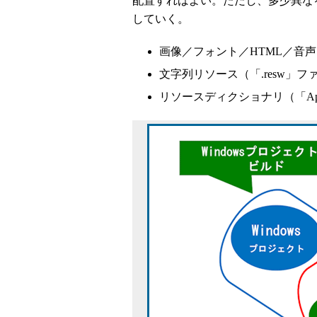
配置すればよい。ただし、多少異な
していく。
画像／フォント／HTML／音
文字列リソース（「.resw」フ
リソースディクショナリ（「App.