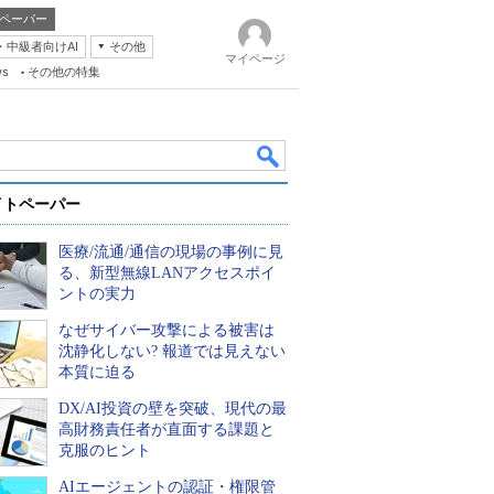
ペーパー
・中級者向けAI
その他
マイページ
ws
その他の特集
イトペーパー
医療/流通/通信の現場の事例に見
る、新型無線LANアクセスポイ
ントの実力
なぜサイバー攻撃による被害は
k
沈静化しない? 報道では見えない
本質に迫る
DX/AI投資の壁を突破、現代の最
高財務責任者が直面する課題と
克服のヒント
AIエージェントの認証・権限管