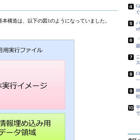
G
アの基本構造は、以下の図1のようになっていました。
パ
こ
C
―
8
で