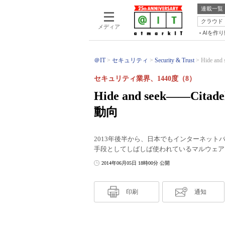
連載一覧
クラウド
メディア
AIを作
＠IT
セキュリティ
Security & Trust
Hide a
セキュリティ業界、1440度（8）
Hide and seek――
動向
2013年後半から、日本でもインターネッ
手段としてしばしば使われているマルウェア、
2014年06月05日 18時00分 公開
印刷
通知