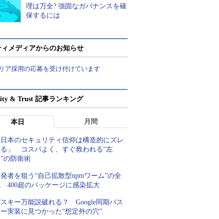
理は万全? 強固なガバナンスを確
保するには
ティメディアからのお知らせ
リア採用の応募を受け付けています
rity & Trust 記事ランキング
月間
本日
「日本のセキュリティ信仰は構造的にズレ
てる」 コスパよく、すぐ救われる“左
”の防衛術
発者を狙う“自己拡散型npmワーム”の全
 400超のパッケージに感染拡大
スキー万能説破れる？ Google同期パス
キー実装に見つかった“想定外の穴”