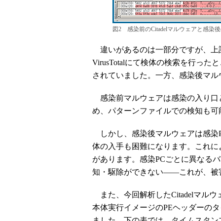
図2 感染前のCitadelマルウェアと感染
違いがあるのは一部分ですが、上記
VirusTotalにて検体の検索を
されていました。一方、感染後マル
感染前マルウェアは感染の入り口
め、パターンファイルでの検知も可
しかし、感染後マルウェアは感染P
体の入手も困難になります。これに
があります。感染PCごとに異なる
知・駆除ができない――これが、被
また、今回解析したCitadelマ
本体実行イメージのPEヘッダーの
ました。下の表では、タイムスタン