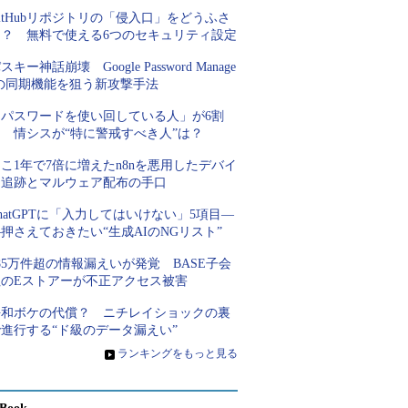
itHubリポジトリの「侵入口」をどうふさ
ぐ？ 無料で使える6つのセキュリティ設定
スキー神話崩壊 Google Password Manage
rの同期機能を狙う新攻撃手法
「パスワードを使い回している人」が6割
超 情シスが“特に警戒すべき人”は？
こ1年で7倍に増えたn8nを悪用したデバイ
ス追跡とマルウェア配布の手口
hatGPTに「入力してはいけない」5項目―
押さえておきたい“生成AIのNGリスト”
85万件超の情報漏えいが発覚 BASE子会
社のEストアーが不正アクセス被害
平和ボケの代償？ ニチレイショックの裏
進行する“ド級のデータ漏えい”
»
ランキングをもっと見る