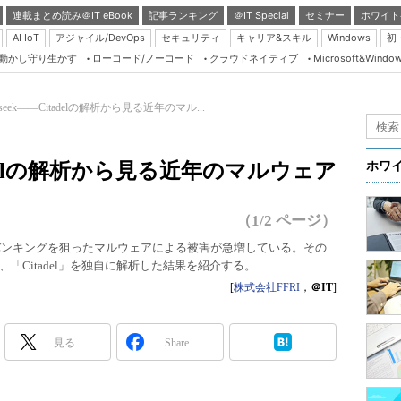
連載まとめ読み＠IT eBook
記事ランキング
＠IT Special
セミナー
ホワイト
AI IoT
アジャイル/DevOps
セキュリティ
キャリア&スキル
Windows
初
り動かし守り生かす
ローコード/ノーコード
クラウドネイティブ
Microsoft&Windo
Server & Storage
HTML5 + UX
nd seek――Citadelの解析から見る近年のマル...
Smart & Social
Coding Edge
Citadelの解析から見る近年のマルウェア
ホワ
Java Agile
Database Expert
（1/2 ページ）
Linux ＆ OSS
トバンキングを狙ったマルウェアによる被害が急増している。その
「Citadel」を独自に解析した結果を紹介する。
Master of IP Networ
[
株式会社FFRI
，
＠IT
]
Security & Trust
Test & Tools
見る
Share
Insider.NET
ブログ