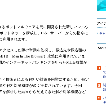
アイ
と呼ばれるボットマルウェアを元に開発された新しいマルウ
Cでボットネットを構成し、C＆Cサーバーからの指令に
キャ
に利用されます。
Secu
アクセスした際の挙動を監視し、振込先や振込額の
Man In The Browser）攻撃に利用されていま
融機関のインターネットバンキングを狙ったMITB攻撃が
側
ュリティ技術者による解析や対策を困難にするため、特定
開
能や解析対策機能が多く実装されています。今回
貌
マルウェアを解析した結果から見えてきた解析対策機能など
パ