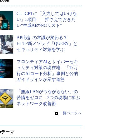
Book
ChatGPTに「入力してはいけな
い」5項目――押さえておきた
い“生成AIのNGリスト”
API設計の常識が変わる？
HTTP新メソッド「QUERY」と
セキュリティ対策を学ぶ
フロンティアAIとサイバーセキ
ュリティ対策の現在地 「17万
行のAIコード分析」事例と公的
ガイドラインが示す道筋
「無線LANがつながらない」の
苦情をゼロに 3つの現場に学ぶ
ネットワーク改善術
»
一覧ページへ
のテーマ