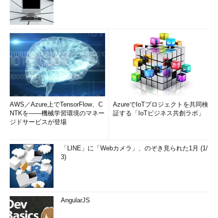
AWS／Azure上でTensorFlow、C
AzureでIoTプロジェクトを共同検
NTKを――機械学習環境のマネー
証する「IoTビジネス共創ラボ」
ジドサービスが登場
「LINE」に「Webカメラ」、のぞき見られた1月 (1/
3)
AngularJS