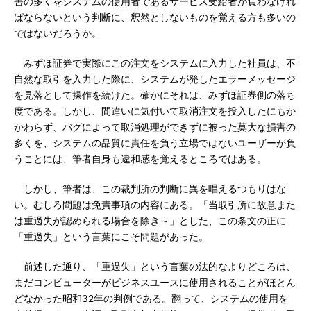
害の多くをシステムの使用者であるサービス受給者が負わなけれ
ばならないという判断に、釈然としないものを覚える方も多いの
ではないだろうか。
みずほ証券で実際にこの注文をシステムに入力した社員は、不
自然な取引を入力した際に、システムが発したエラーメッセージ
を見落として操作を続けた。確かにそれは、みずほ証券側の落ち
度である。しかし、間違いに気付いて取消注文を投入したにもか
かわらず、バグによって取消処理ができずに被った莫大な損害の
多くを、システムの品質に責任を負う立場ではないユーザーが負
うことには、筆者自身も違和感を覚えるところではある。
しかし、筆者は、この裁判所の判断に異を唱えるつもりはな
い。むしろ問題は免責事項の内容にある。「当取引所に故意また
は重過失が認められる場合を除き～」とした、この条文の正に
「重過失」という言葉にこそ問題があった。
前述した通り、「重過失」という言葉の法的なよりどころは、
まだコンピューターがビジネスユースに使用されることがほとん
どなかった昭和32年の判例である。翻って、システムの使用を