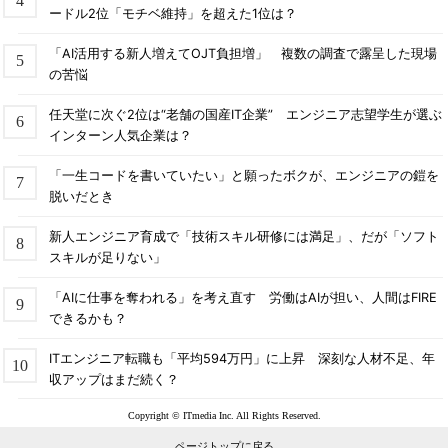
ードル2位「モチベ維持」を超えた1位は？
「AI活用する新人増えてOJT負担増」 複数の調査で露呈した現場
の苦悩
任天堂に次ぐ2位は“老舗の国産IT企業” エンジニア志望学生が選ぶ
インターン人気企業は？
「一生コードを書いていたい」と願ったボクが、エンジニアの鎧を
脱いだとき
新人エンジニア育成で「技術スキル研修には満足」、だが「ソフト
スキルが足りない」
「AIに仕事を奪われる」を考え直す 労働はAIが担い、人間はFIRE
できるかも？
ITエンジニア転職も「平均594万円」に上昇 深刻な人材不足、年
収アップはまだ続く？
Copyright © ITmedia Inc. All Rights Reserved.
ページトップに戻る