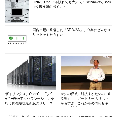
Linux／OSSに不慣れでも大丈夫！ WindowsでDock
erを扱う際のポイント
国内市場に登場した「SD-WAN」、企業にどんなメ
リットをもたらすか
ザイリンクス、OpenCL、C／C+
未知の脅威に対抗するための「6
+でFPGAアクセラレーションを
原則」――ガートナー サミット
行う開発環境最新版のリリースを
から学ぶ、これからの情報セキュ
発表
リティ対策