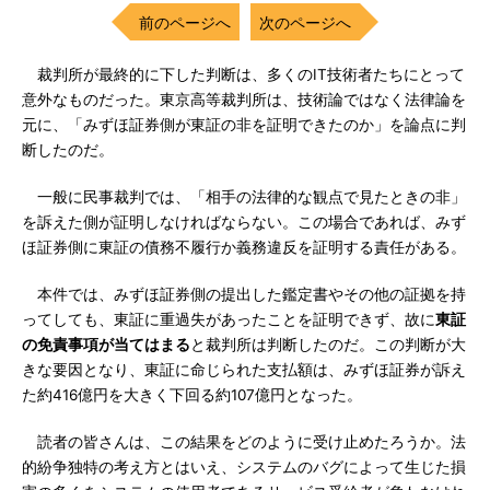
前のページへ
次のページへ
裁判所が最終的に下した判断は、多くのIT技術者たちにとって
意外なものだった。東京高等裁判所は、技術論ではなく法律論を
元に、「みずほ証券側が東証の非を証明できたのか」を論点に判
断したのだ。
一般に民事裁判では、「相手の法律的な観点で見たときの非」
を訴えた側が証明しなければならない。この場合であれば、みず
ほ証券側に東証の債務不履行か義務違反を証明する責任がある。
本件では、みずほ証券側の提出した鑑定書やその他の証拠を持
ってしても、東証に重過失があったことを証明できず、故に
東証
の免責事項が当てはまる
と裁判所は判断したのだ。この判断が大
きな要因となり、東証に命じられた支払額は、みずほ証券が訴え
た約416億円を大きく下回る約107億円となった。
読者の皆さんは、この結果をどのように受け止めたろうか。法
的紛争独特の考え方とはいえ、システムのバグによって生じた損