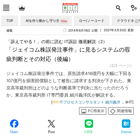
TOP
AIを作り動かし守り生かす
ロー/ノーコード
クラウドネイ
2021年3月30日 更新
連載
2014年6月16日 公開
「訴えてやる！」の前に読む IT訴訟 徹底解説（2）
「ジェイコム株誤発注事件」に見るシステムの瑕
疵判断とその対応（後編）
（2/3 ページ）
ジェイコム株誤発注事件では、原告請求416億円を大幅に下回る
107億円を損害賠償額として被告に請求する判決が下された。東
京高等裁判所はどのような判断基準で判決に当たったのだろう
か。東京高等裁判所 IT専門委員 細川義洋氏が解説する。
[
ITプロセスコンサルタント 細川義洋
，＠IT]
PC用表示
関連情報
Share
Post
LINE
Hatena