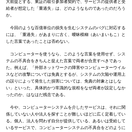
大前提とする、東証の取引参加者契約で、サービスの提供者と受
給者が想定した「重過失」は、どのようなものであったのだろう
か。
今回のような百億単位の損失を生むシステムのバグに対応する
には、「重過失」があまりに古く、曖昧模糊（あいまいもこ）と
した言葉であったことは否めない。
コンピューターを使うなら、このような言葉を使用せず、シス
テムの不具合をきちんと捉えた言葉で両者が合意すべきであっ
た。例えば、「外部ネットワークの障害やコンピューターウイル
スなどの攻撃については免責とするが、システムの欠陥や運用上
の誤りによって発生した損害については、免責の対象とはしな
い」といった、具体的かつ常識的な規程をなぜ両者が設定しなか
ったのか、はなはだ残念である。
今や、コンピューターシステムを介したサービスは、それに関
係していない人や法人を探すことが難しいほどに広く定着してい
る。個人、法人を問わず自分が提供している、あるいは受給して
いるサービスで、コンピューターシステムの不具合をどのように