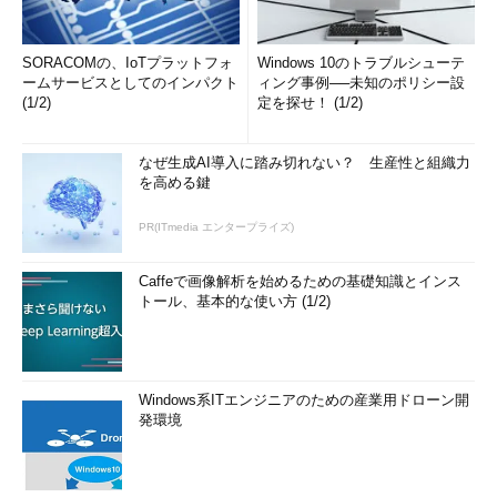
SORACOMの、IoTプラットフォ
Windows 10のトラブルシューテ
ームサービスとしてのインパクト
ィング事例──未知のポリシー設
(1/2)
定を探せ！ (1/2)
なぜ生成AI導入に踏み切れない？ 生産性と組織力
を高める鍵
PR(ITmedia エンタープライズ)
Caffeで画像解析を始めるための基礎知識とインス
トール、基本的な使い方 (1/2)
Windows系ITエンジニアのための産業用ドローン開
発環境