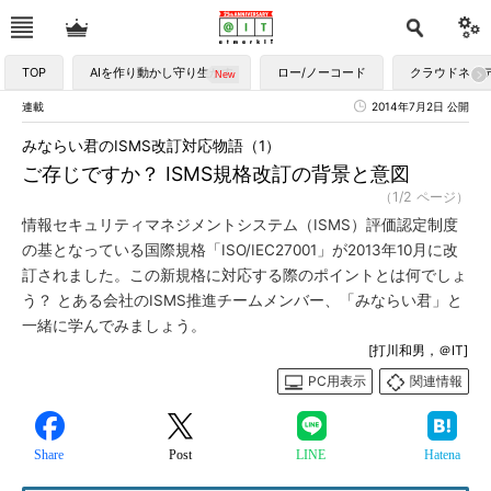
TOP
AIを作り動かし守り生かす
ロー/ノーコード
クラウドネイ
連載
2014年7月2日 公開
みならい君のISMS改訂対応物語（1）
ご存じですか？ ISMS規格改訂の背景と意図
（1/2 ページ）
情報セキュリティマネジメントシステム（ISMS）評価認定制度
の基となっている国際規格「ISO/IEC27001」が2013年10月に改
訂されました。この新規格に対応する際のポイントとは何でしょ
う？ とある会社のISMS推進チームメンバー、「みならい君」と
一緒に学んでみましょう。
[打川和男，＠IT]
PC用表示
関連情報
Share
Post
LINE
Hatena