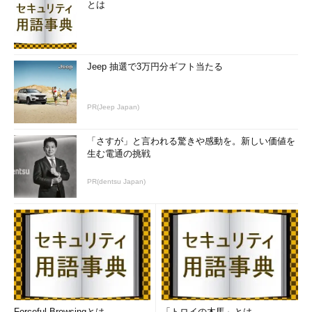
とは
Jeep 抽選で3万円分ギフト当たる
PR(Jeep Japan)
「さすが」と言われる驚きや感動を。新しい価値を
生む電通の挑戦
PR(dentsu Japan)
Forceful Browsingとは
「トロイの木馬」とは