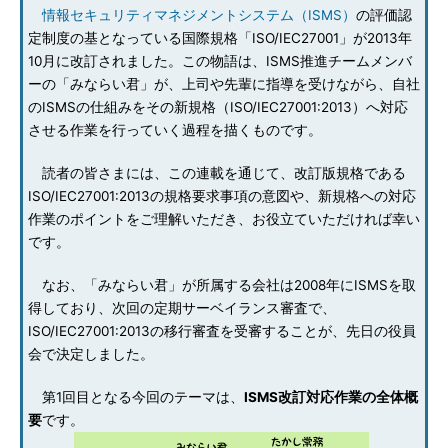
情報セキュリティマネジメントシステム（ISMS）
の評価認
定制度の基となっている国際規格「ISO/IEC27001」が2013年
10月に改訂されました。この物語は、ISMS推進チームメンバ
ーの「みならい君」が、上司や先輩に指導を受けながら、自社
のISMSの仕組みをその新規格（ISO/IEC27001:2013）へ対応
させる作業を行っていく過程を描くものです。
読者の皆さまには、この連載を通じて、改訂版規格である
ISO/IEC27001:2013の規格要求事項の意図や、新規格への対応
作業のポイントをご理解いただき、お役立ていただければ幸い
です。
なお、「みならい君」が所属する会社は2008年にISMSを取
得しており、次回の定期サーベイランス審査で、
ISO/IEC27001:2013の移行審査を受審することが、先日の役員
会で決定しました。
第1回目となる今回のテーマは、
ISMS改訂対応作業の全体概
要
です。