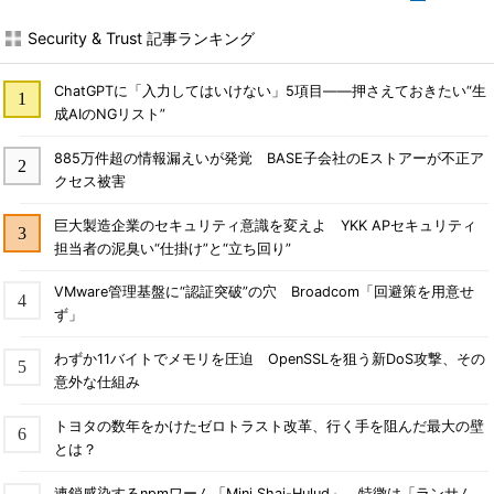
Security & Trust 記事ランキング
ChatGPTに「入力してはいけない」5項目――押さえておきたい“生
成AIのNGリスト”
885万件超の情報漏えいが発覚 BASE子会社のEストアーが不正ア
クセス被害
巨大製造企業のセキュリティ意識を変えよ YKK APセキュリティ
担当者の泥臭い“仕掛け”と“立ち回り”
VMware管理基盤に“認証突破”の穴 Broadcom「回避策を用意せ
ず」
わずか11バイトでメモリを圧迫 OpenSSLを狙う新DoS攻撃、その
意外な仕組み
トヨタの数年をかけたゼロトラスト改革、行く手を阻んだ最大の壁
とは？
連鎖感染するnpmワーム「Mini Shai-Hulud」 特徴は「ランサム