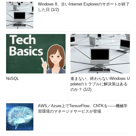
Windows 8、古いInternet Explorerのサポートが終了
した日 (1/2)
NoSQL
進まない、終わらないWindows U
pdateのトラブルに解決策はある
のか？ (1/2)
AWS／Azure上でTensorFlow、CNTKを――機械学
習環境のマネージドサービスが登場