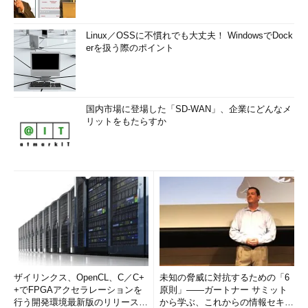
Linux／OSSに不慣れでも大丈夫！ WindowsでDock
erを扱う際のポイント
国内市場に登場した「SD-WAN」、企業にどんなメ
リットをもたらすか
ザイリンクス、OpenCL、C／C+
未知の脅威に対抗するための「6
+でFPGAアクセラレーションを
原則」――ガートナー サミット
行う開発環境最新版のリリースを
から学ぶ、これからの情報セキュ