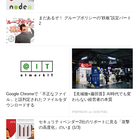
まだあるぞ！ グループポリシーの“鉄板”設定パート
2
Google Chromeで「不正なファイ
【見城徹×藤田晋】AI時代でも変
ル」と誤判定されたファイルをダ
わらない経営者の本質
ウンロードする
PR(FINCHI on GOETHE)
セキュリティベンダー2社のリポートに見る「攻撃
の高度化」のいま (1/3)