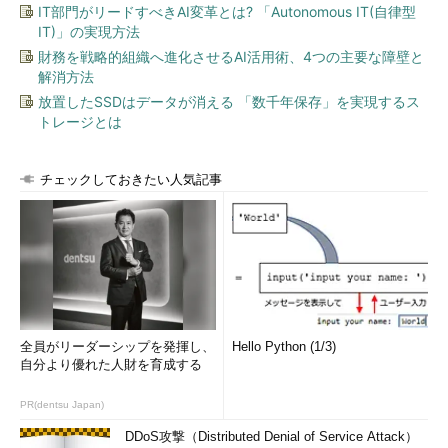
IT部門がリードすべきAI変革とは? 「Autonomous IT(自律型
IT)」の実現方法
財務を戦略的組織へ進化させるAI活用術、4つの主要な障壁と
解消方法
放置したSSDはデータが消える 「数千年保存」を実現するス
トレージとは
チェックしておきたい人気記事
全員がリーダーシップを発揮し、
Hello Python (1/3)
自分より優れた人財を育成する
PR(dentsu Japan)
DDoS攻撃（Distributed Denial of Service Attack）