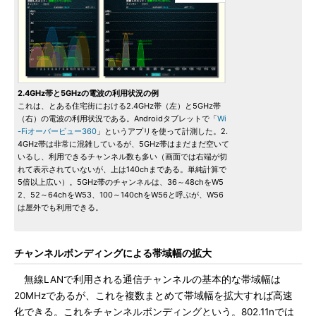
2.4GHz帯と5GHzの電波の利用状況の例
これは、とある住宅街における2.4GHz帯（左）と5GHz帯
（右）の電波の利用状況である。Androidタブレットで「
Wi
-Fiオーバービュー360
」というアプリを使って計測した。2.
4GHz帯は非常に混雑しているが、5GHz帯はまだまだ空いて
いるし、利用できるチャンネル数も多い（画面では右端が切
れて表示されていないが、上は140chまである。単純計算で
5倍以上広い）。5GHz帯のチャンネルは、36～48chをW5
2、52～64chをW53、100～140chをW56と呼ぶが、W56
は屋外でも利用できる。
チャンネルボンディングによる帯域幅の拡大
無線LANで利用される通信チャンネルの基本的な帯域幅は
20MHzであるが、これを複数まとめて帯域幅を拡大すれば高速
化できる。これをチャンネルボンディングという。802.11nでは