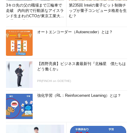
3キロ先の父の職場まで三輪車で
第235回 Intelの量子ビット制御チ
走破 内向的で行動派なアイスラ
ップが量子コンピュータ格差を生
ンド生まれのCTOが東京工業大学
む？
を選んだ理由 (1/2)
オートエンコーダー（Autoencoder）とは？
【西野亮廣】ビジネス書最新刊『北極星 僕たちは
どう働くか』
PR(FINCHI on GOETHE)
強化学習（RL：Reinforcement Learning）とは？