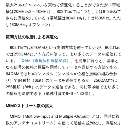
最大2つのチャンネルを束ねて倍速化することができたが（帯域
幅は20MHz×2＝40MHz）、802.11acでは4つもしくは8つ束ねて
さらに高速化している（帯域幅は80MHzもしくは160MHz。ただ
し160MHzはオプション）。
変調方法の改善による高速化
802.11nでは64QAMという変調方式を使っていたが、802.11ac
では256QAMという方式を使って、より多くのデータを送信して
いる。「
QAM（直角位相振幅変調）
」を簡単に言うと、基準と
なる信号の位相と振幅を調整してデータを送信する方法である。
64QAMでは1つのシンボル（シンボル＝位相と振幅の組み合わ
せ）で64種類（6bit）のデータを送信できるが、256QAMでは
256種類（8bit）のデータを送信できる。同じ帯域幅でより多く
の情報を送信できる（単純計算で8÷6＝1.33倍）。
MIMOストリーム数の拡大
MIMO（Multiple-Input and Multiple-Output）とは、同時に複
数のアンテナ（ストリーム）を使って通信を並列化し、高速化す