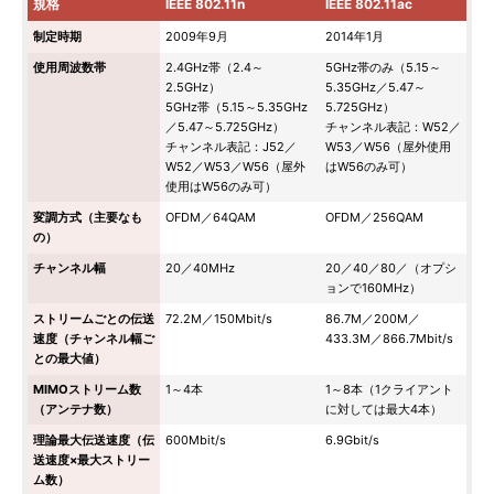
規格
IEEE 802.11n
IEEE 802.11ac
制定時期
2009年9月
2014年1月
使用周波数帯
2.4GHz帯（2.4～
5GHz帯のみ（5.15～
2.5GHz）
5.35GHz／5.47～
5GHz帯（5.15～5.35GHz
5.725GHz）
／5.47～5.725GHz）
チャンネル表記：W52／
チャンネル表記：J52／
W53／W56（屋外使用
W52／W53／W56（屋外
はW56のみ可）
使用はW56のみ可）
変調方式（主要なも
OFDM／64QAM
OFDM／256QAM
の）
チャンネル幅
20／40MHz
20／40／80／（オプシ
ョンで160MHz）
ストリームごとの伝送
72.2M／150Mbit/s
86.7M／200M／
速度（チャンネル幅ご
433.3M／866.7Mbit/s
との最大値）
MIMOストリーム数
1～4本
1～8本（1クライアント
（アンテナ数）
に対しては最大4本）
理論最大伝送速度（伝
600Mbit/s
6.9Gbit/s
送速度×最大ストリー
ム数）