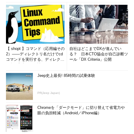
【 shopt 】コマンド（応用編その
自社はどこまでDXが進んでい
2）――ディレクトリ名だけでcd
る？ 日本CTO協会が自己診断ツ
コマンドを実行する、ディレクト
ール「DX Criteria」公開
リ名の入力ミスを補正...
Jeep史上最長! 85時間の試乗体験
PR(Jeep Japan)
Chromeを「ダークモード」に切り替えて省電力や
眼の負担軽減（Android／iPhone編）