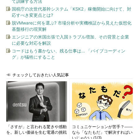
て訓練する方法
国税庁の次世代基幹システム「KSK2」稼働開始に向けて、対
応すべき変更点とは?
脱VMwareに何を選ぶ? 市場分析や実機検証から見えた仮想化
基盤移行の現実解
エンジニアの米国出張で入国トラブル増加、その背景と企業
に必要な対応を解説
コードはもう書かない、残る仕事は... 「バイブコーディン
グ」が犠牲にすること
チェックしておきたい人気記事
「さすが」と言われる驚きや感動
コミュニケーションが苦手？――
を。新しい価値を生む電通の挑戦
なら「なたもだ」で解決すればい
いじゃない (1/3)