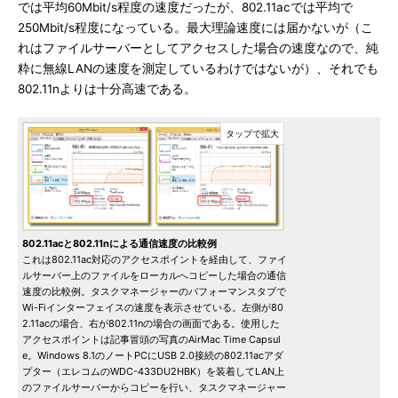
では平均60Mbit/s程度の速度だったが、802.11acでは平均で
250Mbit/s程度になっている。最大理論速度には届かないが（こ
れはファイルサーバーとしてアクセスした場合の速度なので、純
粋に無線LANの速度を測定しているわけではないが）、それでも
802.11nよりは十分高速である。
802.11acと802.11nによる通信速度の比較例
これは802.11ac対応のアクセスポイントを経由して、ファイ
ルサーバー上のファイルをローカルへコピーした場合の通信
速度の比較例。タスクマネージャーのパフォーマンスタブで
Wi-Fiインターフェイスの速度を表示させている。左側が80
2.11acの場合、右が802.11nの場合の画面である。使用した
アクセスポイントは記事冒頭の写真のAirMac Time Capsul
e。Windows 8.1のノートPCにUSB 2.0接続の802.11acアダ
プター（エレコムのWDC-433DU2HBK）を装着してLAN上
のファイルサーバーからコピーを行い、タスクマネージャー