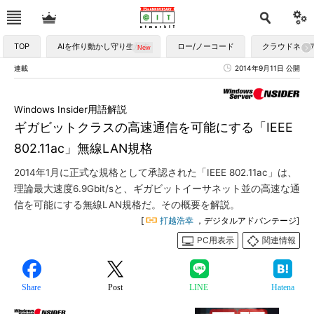
TOP
AIを作り動かし守り生かす
ロー/ノーコード
クラウドネイ
連載
2014年9月11日 公開
Windows Insider用語解説
ギガビットクラスの高速通信を可能にする「IEEE
802.11ac」無線LAN規格
2014年1月に正式な規格として承認された「IEEE 802.11ac」は、
理論最大速度6.9Gbit/sと、ギガビットイーサネット並の高速な通
信を可能にする無線LAN規格だ。その概要を解説。
[
打越浩幸
，デジタルアドバンテージ]
PC用表示
関連情報
Share
Post
LINE
Hatena