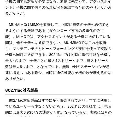
子機の側でも対応が必要になる。通信に先立って、アクセスポイ
ントと子機の間で信号の伝達状況を確認するためのやりとりが必
要だからだ。
MU-MIMOはMIMOを改善して、同時に複数の子機へ送信でき
るようにする機能である（ダウンロード方向の多重化のみ可
能）。MIMOでは、アクセスポイントがある子機に送信している
間は、他の子機へは通信できない。MU-MIMOではこれを改善
し、マルチアンテナとビームフォーミングの技術を使って複数の
子機へ同時に送信できる。802.11acでは同時に送信可能な子機は
最大4台まで、子機ごとに最大4ストリームまで、総ストリーム
数は最大8つまで、となっている。無線LANのステーションが急
速に増えつつある昨今、同時に通信可能な子機の数が増えるのは
ありがたい。
802.11ac対応製品
802.11ac対応製品はすでに多く販売されており、すでに利用し
ているユーザーも少なくないだろう。802.11acの仕様では、理論
的には最大6.9Gbit/sの通信が可能となっているが、実際にはその