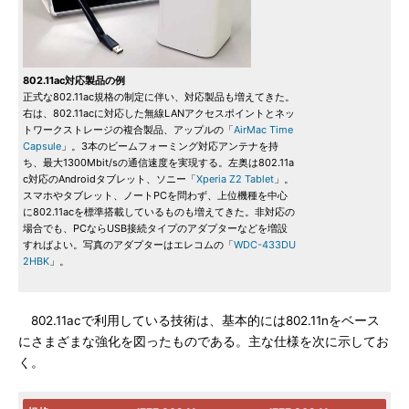
802.11ac対応製品の例
正式な802.11ac規格の制定に伴い、対応製品も増えてきた。
右は、802.11acに対応した無線LANアクセスポイントとネッ
トワークストレージの複合製品、アップルの「
AirMac Time
Capsule
」。3本のビームフォーミング対応アンテナを持
ち、最大1300Mbit/sの通信速度を実現する。左奥は802.11a
c対応のAndroidタブレット、ソニー「
Xperia Z2 Tablet
」。
スマホやタブレット、ノートPCを問わず、上位機種を中心
に802.11acを標準搭載しているものも増えてきた。非対応の
場合でも、PCならUSB接続タイプのアダプターなどを増設
すればよい。写真のアダプターはエレコムの「
WDC-433DU
2HBK
」。
802.11acで利用している技術は、基本的には802.11nをベース
にさまざまな強化を図ったものである。主な仕様を次に示してお
く。