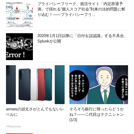
プライバシーフリーク、就活サイト「内定辞退予
測」で揺れる“個人スコア社会”到来の法的問題に斬
り込む！――プライバシーフリ...
2020年1月1日以降に「日付を誤認識」する不具合、
Splunkが公開
arrowsの頑丈さがとんでもないレ
そろそろ銀行に帰ったらどうか
ベルに
ね？――二代目はテクニシャン
(1/3)
PR(arrows)