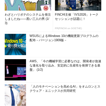
わざとハリボテのシステムを発注
FINCHI主催「IVS2026」トーク
しましたね――黒い三人の男 (1/
セッションが話題に！
3)
PR(FINCHI on GOETHE)
WSUSによるWindows 10の機能更新プログラムの
配布－バージョン1909版－
AWS、「今の機械学習に必要なのは、開発者が急速
な進化を取り込み、安定的に生産性を発揮できる基
盤」 (1/2)
「人のモチベーションを高めるAI」をオムロンとス
クウェア・エニックスが共同研究