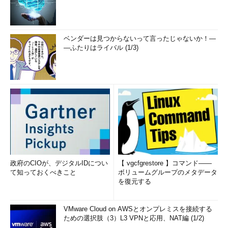
ベンダーは見つからないって言ったじゃないか！―
―ふたりはライバル (1/3)
政府のCIOが、デジタルIDについ
【 vgcfgrestore 】コマンド――
て知っておくべきこと
ボリュームグループのメタデータ
を復元する
VMware Cloud on AWSとオンプレミスを接続する
ための選択肢（3）L3 VPNと応用、NAT編 (1/2)