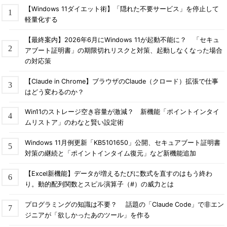
【Windows 11ダイエット術】「隠れた不要サービス」を停止して
軽量化する
【最終案内】2026年6月にWindows 11が起動不能に？ 「セキュ
アブート証明書」の期限切れリスクと対策、起動しなくなった場合
の対応策
【Claude in Chrome】ブラウザのClaude（クロード）拡張で仕事
はどう変わるのか？
Win11のストレージ空き容量が激減？ 新機能「ポイントインタイ
ムリストア」のわなと賢い設定術
Windows 11月例更新「KB5101650」公開、セキュアブート証明書
対策の継続と「ポイントインタイム復元」など新機能追加
【Excel新機能】データが増えるたびに数式を直すのはもう終わ
り。動的配列関数とスピル演算子（#）の威力とは
プログラミングの知識は不要？ 話題の「Claude Code」で非エン
ジニアが「欲しかったあのツール」を作る