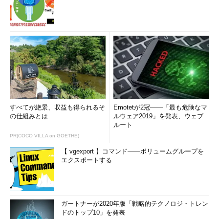
すべてが絶景、収益も得られるそ
Emotetが2冠――「最も危険なマ
の仕組みとは
ルウェア2019」を発表、ウェブ
ルート
PR(COCO VILLA on GOETHE)
【 vgexport 】コマンド――ボリュームグループを
エクスポートする
ガートナーが2020年版「戦略的テクノロジ・トレン
ドのトップ10」を発表