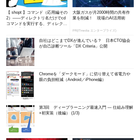
【 shopt 】コマンド（応用編その
大阪ガスが月2000時間の共有作
2）――ディレクトリ名だけでcd
業を削減！ 現場のAI活用術
コマンドを実行する、ディレクト
リ名の入力ミスを補正...
PR(ITmedia エンタープライズ)
自社はどこまでDXが進んでいる？ 日本CTO協会
が自己診断ツール「DX Criteria」公開
Chromeを「ダークモード」に切り替えて省電力や
眼の負担軽減（Android／iPhone編）
第3回 ディープラーニング最速入門 ― 仕組み理解
×初実装（後編） (1/3)