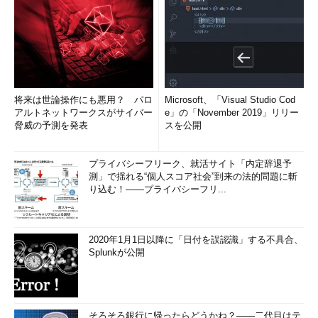
将来は世論操作にも悪用？ パロ
Microsoft、「Visual Studio Cod
アルトネットワークスがサイバー
e」の「November 2019」リリー
脅威の予測を発表
スを公開
プライバシーフリーク、就活サイト「内定辞退予
測」で揺れる“個人スコア社会”到来の法的問題に斬
り込む！――プライバシーフリ...
2020年1月1日以降に「日付を誤認識」する不具合、
Splunkが公開
そろそろ銀行に帰ったらどうかね？――二代目はテ