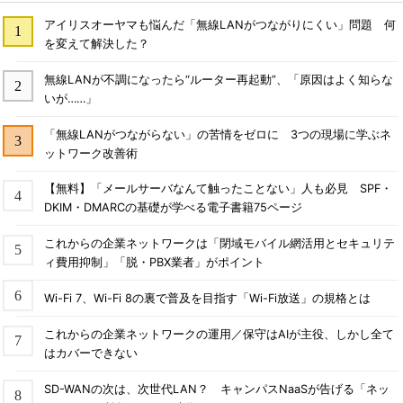
アイリスオーヤマも悩んだ「無線LANがつながりにくい」問題 何
を変えて解決した？
無線LANが不調になったら“ルーター再起動”、「原因はよく知らな
いが……」
「無線LANがつながらない」の苦情をゼロに 3つの現場に学ぶネ
ットワーク改善術
【無料】「メールサーバなんて触ったことない」人も必見 SPF・
DKIM・DMARCの基礎が学べる電子書籍75ページ
これからの企業ネットワークは「閉域モバイル網活用とセキュリテ
ィ費用抑制」「脱・PBX業者」がポイント
Wi-Fi 7、Wi-Fi 8の裏で普及を目指す「Wi-Fi放送」の規格とは
これからの企業ネットワークの運用／保守はAIが主役、しかし全て
はカバーできない
SD-WANの次は、次世代LAN？ キャンパスNaaSが告げる「ネッ