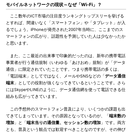
モバイルネットワークの現状～なぜ「Wi-Fi」？
ここ数年のICT市場の注目度ランキングトップスリーを挙げる
とすれば、間違いなく「スマートフォン」や「タブレット」が入
るでしょう。iPhoneが発売された2007年当時に、ここまでのス
マートフォンの広がり、話題性を予測していた人は少なかったか
と思います。
また、ここ最近の出来事で印象的だったのは、新年の携帯電話
事業者が行う通信規制（いわゆる「あけおめ」規制）が「データ
通信」に限定されていたことです。つまり携帯電話の多くは、
「電話端末」としてではなく、メールやSNSなどの「
データ通信
端末
」としての役割が強くなってきているということです。さら
にはSkypeやLINEのように、データ通信網を使って電話できる仕
組みも広がってきています。
この予想外のスマートフォン普及により、いくつかの課題も出
てきてしまっています。その原因となっているのが、「
端末数の
増加
」と「
端末当りの通信量、セッション数の増加
」です。両方
とも、普及という観点では歓迎すべきことなのですが、その伸び