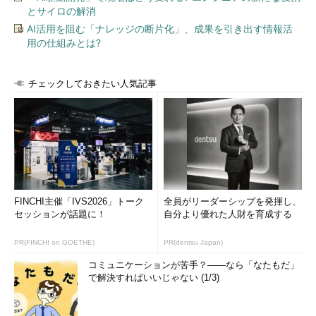
とサイロの解消
AI活用を阻む「ナレッジの断片化」、成果を引き出す情報活
用の仕組みとは?
チェックしておきたい人気記事
FINCHI主催「IVS2026」トーク
全員がリーダーシップを発揮し、
セッションが話題に！
自分より優れた人財を育成する
PR(FINCHI on GOETHE)
PR(dentsu Japan)
コミュニケーションが苦手？――なら「なたもだ」
で解決すればいいじゃない (1/3)