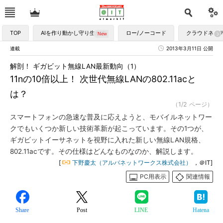
TOP
AIを作り動かし守り生かす
ロー/ノーコード
クラウドネイ
連載
2013年3月11日 公開
解剖！ ギガビット無線LAN最新動向（1）
11nの10倍以上！ 次世代無線LANの802.11acと
は？
（1/2 ページ）
スマートフォンの急速な普及に応えようと、モバイルネットワー
クでもいくつか新しい技術革新が起こっています。その1つが、
ギガビットイーサネットを視野に入れた新しい無線LAN規格、
802.11acです。その仕様はどんなものなのか、解説します。
[
下野慶太（アルバネットワークス株式会社）
，＠IT]
PC用表示
関連情報
Share
Post
LINE
Hatena