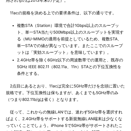
用されるのは2013年末の予定）。
11acの規格を決める上での要求条件は、以下の通りです。
複数STA（Station）環境で合計1Gbps以上のスループッ
ト、単一STA当たり500Mbps以上のスループットを実現す
る（MU-MIMOの適用を前提としているため、複数STA、
単一STAでの値が異なっています。またここでのスループ
ットは「実効スループット」を意味しています）。
2.4GHz帯を除く6GHz以下の周波数帯での運用と、既存の
5GHz IEEE 802.11（802.11a、11n）STAとの下位互換性を
条件とする。
2点目にあるとおり、11acは完全に5GHz帯だけを念頭に置いた
規格です。下位互換性は保ちますが、あくまでも5GHz帯のみ
（つまり802.11b/gは省く）となります。
従って、これからの無線LANでは、迷わず5GHz帯を選択すれ
ばよく、2.4GHz帯をサポートする新規無線LAN端末は少なくな
っていくことでしょう。iPhone 5で5GHz帯がサポートされたこ