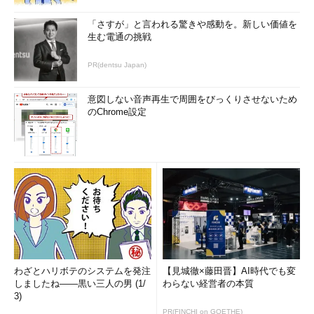
「さすが」と言われる驚きや感動を。新しい価値を
生む電通の挑戦
PR(dentsu Japan)
意図しない音声再生で周囲をびっくりさせないため
のChrome設定
わざとハリボテのシステムを発注
【見城徹×藤田晋】AI時代でも変
しましたね――黒い三人の男 (1/
わらない経営者の本質
3)
PR(FINCHI on GOETHE)