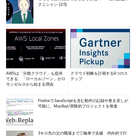
クニシャン (1/3)
AWSは「分散クラウド」も提供
クラウド戦略を計画する6つのス
できる、「ローカルゾーン」がロ
テップ
サンゼルスから始まる理由
FirefoxでJavaScriptを含む動作の記録や巻き戻しが
可能に、Mozillaが実験的プロジェクトを推進
3キロ先の父の職場まで三輪車で走破 内向的で行