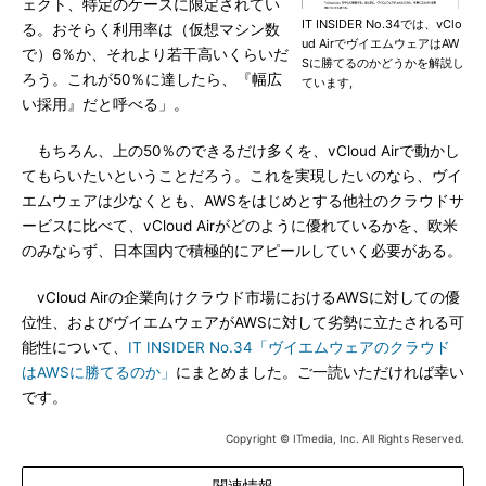
ェクト、特定のケースに限定されてい
IT INSIDER No.34では、vClo
る。おそらく利用率は（仮想マシン数
ud AirでヴイエムウェアはAW
で）6％か、それより若干高いくらいだ
Sに勝てるのかどうかを解説し
ろう。これが50％に達したら、『幅広
ています,
い採用』だと呼べる」。
もちろん、上の50％のできるだけ多くを、vCloud Airで動かし
てもらいたいということだろう。これを実現したいのなら、ヴイ
エムウェアは少なくとも、AWSをはじめとする他社のクラウドサ
ービスに比べて、vCloud Airがどのように優れているかを、欧米
のみならず、日本国内で積極的にアピールしていく必要がある。
vCloud Airの企業向けクラウド市場におけるAWSに対しての優
位性、およびヴイエムウェアがAWSに対して劣勢に立たされる可
能性について、
IT INSIDER No.34「ヴイエムウェアのクラウド
はAWSに勝てるのか」
にまとめました。ご一読いただければ幸い
です。
Copyright © ITmedia, Inc. All Rights Reserved.
関連情報