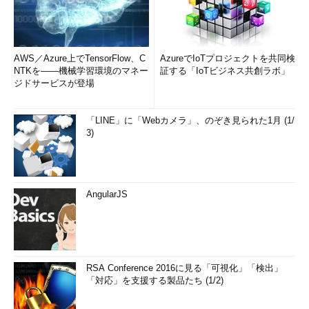
AWS／Azure上でTensorFlow、C
AzureでIoTプロジェクトを共同検
NTKを――機械学習環境のマネー
証する「IoTビジネス共創ラボ」
ジドサービスが登場
「LINE」に「Webカメラ」、のぞき見られた1月 (1/
3)
AngularJS
RSA Conference 2016に見る「可視化」「検出」
「対応」を支援する製品たち (1/2)