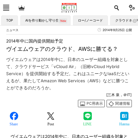
TOP
AIを作り動かし守り生かす
ロー/ノーコード
クラウドネイ
ニュース
2014年9月25日 公開
2014年中に国内提供開始予定
ヴイエムウェアのクラウド、AWSに勝てる？
ヴイエムウェアは2014年中に、日本のユーザー組織を対象とし
て、クラウドサービス「vCloud Air」（旧称vCloud Hybrid
Service）を提供開始する予定だ。これはユニークなIaaSだとい
えるが、果たしてAmazon Web Services（AWS）などに勝つこ
とができるのだろうか。
[三木 泉，＠IT]
PC用表示
関連情報
Share
Post
LINE
Hatena
ヴイエムウェアは2014年中に、日本のユーザー組織を対象と