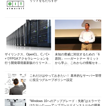
リットをもたらすか
ザイリンクス、OpenCL、C／C+
未知の脅威に対抗するための「6
+でFPGAアクセラレーションを
原則」――ガートナー サミット
行う開発環境最新版のリリースを
から学ぶ、これからの情報セキュ
発表
リティ対策
これだけはやっておきたい！ 基本的なサーバー管理
に役立つグループポリシー設定
“Windows 10へのアップグレード：失敗”はエラーで
はなかった――アップグレードインストールの簡単