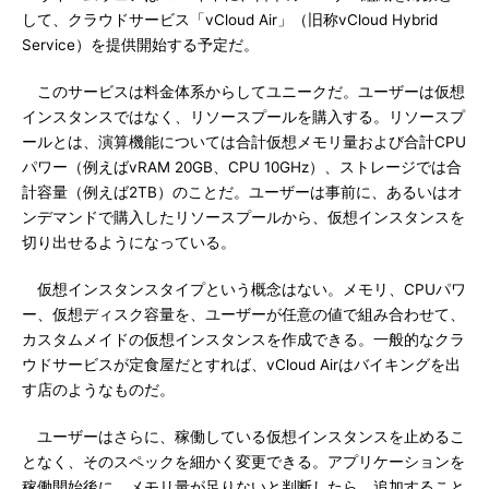
して、クラウドサービス「vCloud Air」（旧称vCloud Hybrid
Service）を提供開始する予定だ。
このサービスは料金体系からしてユニークだ。ユーザーは仮想
インスタンスではなく、リソースプールを購入する。リソースプ
ールとは、演算機能については合計仮想メモリ量および合計CPU
パワー（例えばvRAM 20GB、CPU 10GHz）、ストレージでは合
計容量（例えば2TB）のことだ。ユーザーは事前に、あるいはオ
ンデマンドで購入したリソースプールから、仮想インスタンスを
切り出せるようになっている。
仮想インスタンスタイプという概念はない。メモリ、CPUパワ
ー、仮想ディスク容量を、ユーザーが任意の値で組み合わせて、
カスタムメイドの仮想インスタンスを作成できる。一般的なクラ
ウドサービスが定食屋だとすれば、vCloud Airはバイキングを出
す店のようなものだ。
ユーザーはさらに、稼働している仮想インスタンスを止めるこ
となく、そのスペックを細かく変更できる。アプリケーションを
稼働開始後に、メモリ量が足りないと判断したら、追加すること