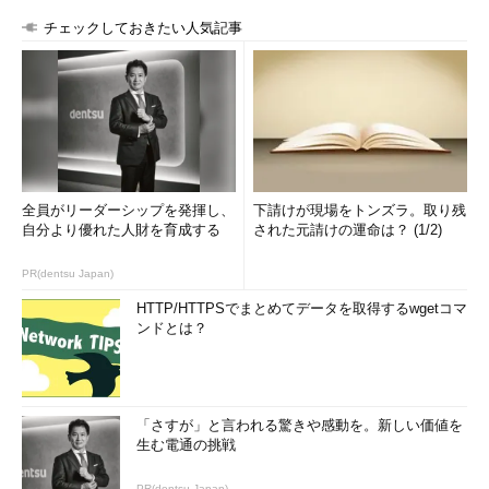
［Application Insights の構成設定］ダイアログ
チェックしておきたい人気記事
（1）
リソースグループ。
（2）
Application Insightsリソース名。
（3）
場所（現時点では変更できない）。
Visual Studioを使用しない場合でも、
Azureの新ポータル（プ
レビュー版）
でもApplication Insightsの設定を行うことが可能
だ。
全員がリーダーシップを発揮し、
下請けが現場をトンズラ。取り残
自分より優れた人財を育成する
された元請けの運命は？ (1/2)
PR(dentsu Japan)
HTTP/HTTPSでまとめてデータを取得するwgetコマ
ンドとは？
「さすが」と言われる驚きや感動を。新しい価値を
生む電通の挑戦
PR(dentsu Japan)