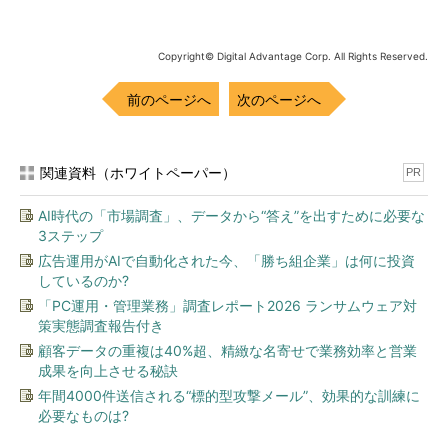
執筆時点ではVisual Studio 2013 Update 3に対応する
Application Insights SDK 0.10にWindowsストアアプリ、
Windows Phoneアプリ用のアセンブリが配布されていない。
Copyright© Digital Advantage Corp. All Rights Reserved.
計画はあるので、しばらく待ってほしい。Application Insights
SDK 0.10は以下のURLからダウンロードできる。
前のページへ
次のページへ
Application Insights SDK (0.10.0-prerelease)
テレメトリの送信先は［設定を構成する］をクリックすると詳
関連資料（ホワイトペーパー）
PR
細な設定が可能だが、執筆時点ではプレビュー中ということもあ
AI時代の「市場調査」、データから“答え”を出すために必要な
り、初期設定以外のリソースグループおよび、ロケーションは使
3ステップ
用できないので、注意してほしい。
広告運用がAIで自動化された今、「勝ち組企業」は何に投資
しているのか?
「PC運用・管理業務」調査レポート2026 ランサムウェア対
策実態調査報告付き
顧客データの重複は40%超、精緻な名寄せで業務効率と営業
成果を向上させる秘訣
年間4000件送信される“標的型攻撃メール”、効果的な訓練に
必要なものは?