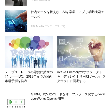
社内データを扱えないAIを卒業 アプリ横断検索で
一元化
PR(ITmedia エンタープライズ)
Azureの新ポータルでApplication Insightsを追加
左側のペーンで［NEW］タブから［Application In
sights］を選択すると、このダイアログが表示さ
れる。
（1）
監視名。
（2）
アプリの種類（変更不可）
（3）
リソースグループ名。
（4）
必須事項の設定。
テープストレージの需要に拡大の
Active Directoryのオブジェクト
（5）
テレメトリサーバーの場所（変更不
兆し――IDC、2019年までの国内
を「ディレクトリ同期ツール」で
可）。
市場予測を発表
クラウドに同期する
（6）
ダッシュボードへのピン留めを行う。
米IBM、約50のコードをオープンソース化するdevel
operWorks Openを開設
これらの設定はVisual Studioで行う方が簡単なので、Visual
Studioを使用する新規プロジェクトではAzureポータルで設定す