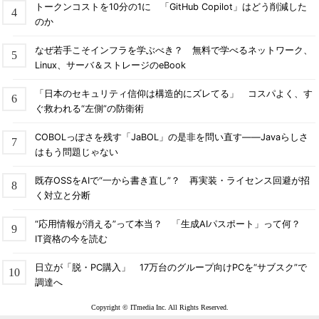
トークンコストを10分の1に 「GitHub Copilot」はどう削減した
のか
なぜ若手こそインフラを学ぶべき？ 無料で学べるネットワーク、
Linux、サーバ＆ストレージのeBook
「日本のセキュリティ信仰は構造的にズレてる」 コスパよく、す
ぐ救われる“左側”の防衛術
COBOLっぽさを残す「JaBOL」の是非を問い直す――Javaらしさ
はもう問題じゃない
既存OSSをAIで“一から書き直し”？ 再実装・ライセンス回避が招
く対立と分断
“応用情報が消える”って本当？ 「生成AIパスポート」って何？
IT資格の今を読む
日立が「脱・PC購入」 17万台のグループ向けPCを“サブスク”で
調達へ
Copyright © ITmedia Inc. All Rights Reserved.