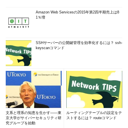
る必要はないだろう。
Amazon Web Servicesの2015年第2四半期売上は8
ASP.NETアプリ以外では、Azureクラウドサービスや、Javaア
1％増
プリのモニタリングも可能だ。TomcatとJBossがサポートされ
ており、指定の場所にトラッキング用コードを追加する必要があ
る。
SSHサーバーの公開鍵管理を効率化するには？ ssh-
Azureでのパフォーマンス監視の構成方法については以下の
keyscanコマンド
URLも参照されたい。
MSDN： Microsoft Azure クラウド サービスでのパフォー
マンス監視の構成
MSDN： Java Web アプリケーションでのパフォーマンス
監視の構成
MSDN： Web ページがどのように利用されているか調査
するためにJavaScriptに追加する
Application Insightsの設定を追加する（2）
文系と理系の知恵を生かす――東
ルーティングテーブルの設定をテ
京大学がサイバーセキュリティ研
ストするには？ routeコマンド
究グループを始動