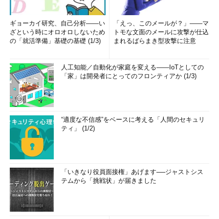
ギョーカイ研究、自己分析――い
「えっ、このメールが？」――マ
ざという時にオロオロしないため
トモな文面のメールに攻撃が仕込
の「就活準備」基礎の基礎 (1/3)
まれるばらまき型攻撃に注意
人工知能／自動化が家庭を変える――IoTとしての
「家」は開発者にとってのフロンティアか (1/3)
“適度な不信感”をベースに考える「人間のセキュリ
ティ」 (1/2)
「いきなり役員面接権」あげます──ジャストシス
テムから「挑戦状」が届きました