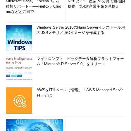
Microsoft Edge、「WebVR」を
NECとGE、産業IoT分野で包括的
積極サポートへ──Firefox／Chro
提携 第4次産業革命を見据え
meなどと共同で
Windows Server 2016のNano Serverインストール用
のUSBメモリ／ISOイメージを作成する
マイクロソフト、ビッグデータ解析プラットフォー
ム「Microsoft R Server 9.0」をリリース
AWSをITILベースで管理、「AWS Managed Servic
es」とは