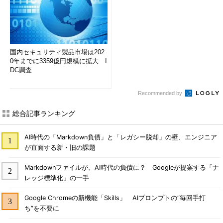
国内セキュリティ製品市場は202
0年までに3359億円規模に拡大 I
DC調査
Recommended by
総合記事ランキング
AI時代の「Markdown負債」と「レガシー脱却」の壁、エンジニア
が直面する新・旧の課題
Markdownファイルが、AI時代の負債に？ Googleが提案する「ナ
レッジ標準化」の一手
Google Chromeの新機能「Skills」 AIプロンプトの“毎回手打
ち”を不要に