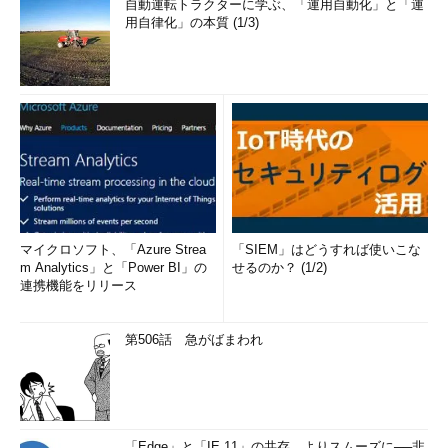
自動運転トラクターに学ぶ、「運用自動化」と「運
用自律化」の本質 (1/3)
マイクロソフト、「Azure Strea
「SIEM」はどうすれば使いこな
m Analytics」と「Power BI」の
せるのか？ (1/2)
連携機能をリリース
第506話 急がばまわれ
「Edge」と「IE 11」の共存、よりスムーズに──非