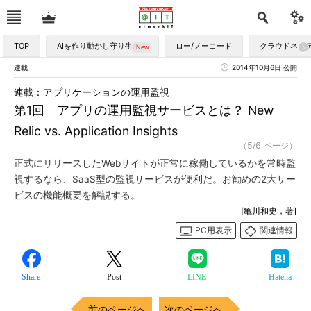
TOP
AIを作り動かし守り生かす
ロー/ノーコード
クラウドネイ
連載
2014年10月6日 公開
連載：アプリケーションの運用監視
第1回 アプリの運用監視サービスとは？ New
Relic vs. Application Insights
（5/6 ページ）
正式にリリースしたWebサイトが正常に稼働しているかを常時監
視するなら、SaaS型の監視サービスが便利だ。お勧めの2大サー
ビスの機能概要を解説する。
[亀川和史，著]
PC用表示
関連情報
Share
Post
LINE
Hatena
前のページへ
次のページへ