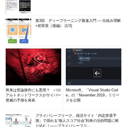
ぶことになる。サポート範囲のプラットフォームは将来的にはど
ちらのサービスでも同じ機能が使用可能になるかもしれないが、
現状では監視したいアプリの種類および、料金に応じて選べばよ
第3回 ディープラーニング最速入門 ― 仕組み理解
い。
×初実装（後編） (1/3)
New Relicにエージェントを追加する（1）
将来は世論操作にも悪用？ パロ
Microsoft、「Visual Studio Cod
アルトネットワークスがサイバー
e」の「November 2019」リリー
脅威の予測を発表
スを公開
プライバシーフリーク、就活サイト「内定辞退予
測」で揺れる“個人スコア社会”到来の法的問題に斬
り込む！――プライバシーフリ...