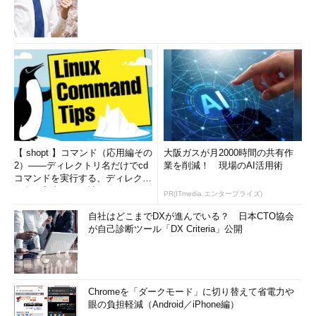
Azureポータルのギャラリーから追加できる。詳細は以下のURL
を参考にしてほしい。
Installing the .NET agent on Azure
Azure Gallery New Relic
Azure Cloud Service
Application Insightsのサポートプラットフォームは以下の通り
だ。
【 shopt 】コマンド（応用編その
大阪ガスが月2000時間の共有作
Windows Phone
2）――ディレクトリ名だけでcd
業を削減！ 現場のAI活用術
コマンドを実行する、ディレクト
Windowsストアアプリ
リ名の入力ミスを補正...
PR(ITmedia エンタープライズ)
Java
Azureクラウドサービスおよび、Azure Webサイト
自社はどこまでDXが進んでいる？ 日本CTO協会
が自己診断ツール「DX Criteria」公開
ASP.NETアプリ
Windowsサーバー
New Relicと比べて少ない。現時点ではJavaや.NETのように重
Chromeを「ダークモード」に切り替えて省電力や
複するところもあるが、WindowsストアアプリはApplication
眼の負担軽減（Android／iPhone編）
Insightsのみ、node.jsやPHPアプリでは必然的にNew Relicを選