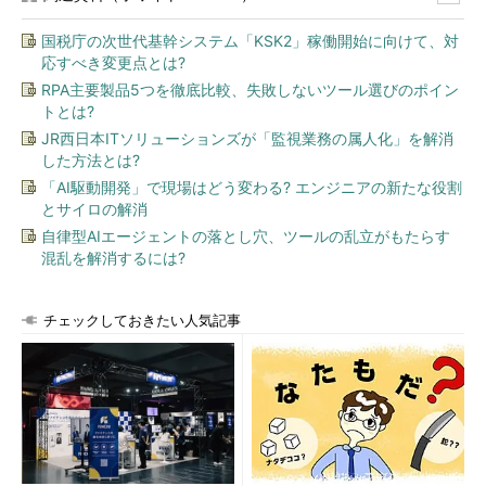
国税庁の次世代基幹システム「KSK2」稼働開始に向けて、対
Lite
Pro
Enterprise
応すべき変更点とは?
Web
無料
$149（サーバーごと）
問い合わせ
RPA主要製品5つを徹底比較、失敗しないツール選びのポイン
トとは?
モバイル
無料
$29（アプリごと）
問い合わせ
JR西日本ITソリューションズが「監視業務の属人化」を解消
New Relicの料金体系
した方法とは?
「AI駆動開発」で現場はどう変わる? エンジニアの新たな役割
とサイロの解消
エディションごとのサーバーアプリとモバイルアプリそれぞれ
自律型AIエージェントの落とし穴、ツールの乱立がもたらす
のサポート／機能は次のようになっている。
混乱を解消するには?
Lite
Pro
Enterprise
チェックしておきたい人気記事
Web
・24時間のログ
・無制限のログ
・無制限のログ
・サポートはフォ
・トランザクション追
・担当者とSLA保障
ーラム
跡
・シングルサインオン
・複数のアプリの追跡
サポート
・上位のサポート
・最上位のサポート
モバ
・24時間のログ
・1週間のログ
・3カ月のログ
イル
・アクティビティ
・HTTPレスポンスとエ
・より詳細なトレース
サマリー
ラー状態
・デバイス／OSごとの