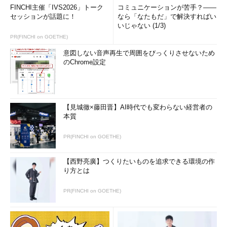
・性能警告
情報
FINCHI主催「IVS2026」トーク
コミュニケーションが苦手？――
・バージョン／地域ご
セッションが話題に！
なら「なたもだ」で解決すればい
との比較
いじゃない (1/3)
PR(FINCHI on GOETHE)
New Relicのサポート体系
意図しない音声再生で周囲をびっくりさせないため
のChrome設定
Application Insightsは現在プレビュー版ということもあり、執
筆時点においては無料で使用可能だ。特に使用上の制限は確認で
きていないが、正式版のライセンスではどうなるか分からないた
【見城徹×藤田晋】AI時代でも変わらない経営者の
め、正式版公開時には注意してほしい。Application Insights自身
本質
の障害情報は以下のブログで告知されている。定期的なメンテナ
ンスの他、突発的な問題も報告されるため、確認しておいてほし
PR(FINCHI on GOETHE)
い。
【西野亮廣】つくりたいものを追求できる環境の作
Service Blog - Visual Studio Online
り方とは
サポート対象プラットフォーム
PR(FINCHI on GOETHE)
New Relicのサポートプラットフォームは以下の通りだ。非常
に多くのプラットフォームがサポートされている。