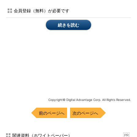
会員登録（無料）が必要です
続きを読む
Azureの新ポータルからApplication Insightsへアクセス
（1）
Azure新ポータルの一覧を表示。
（2）
「Application Insights」を選択。
本連載ではVisual Studio Onlineからアクセスする例を紹介す
る。
両サービスの料金について
New RelicではモバイルアプリとWebアプリで価格が異なって
いる。詳細については以下のURLを参照してほしい。
Copyright© Digital Advantage Corp. All Rights Reserved.
サーバーアプリ
前のページへ
次のページへ
モバイルアプリ
以下の表に価格を一覧する。
関連資料（ホワイトペーパー）
PR