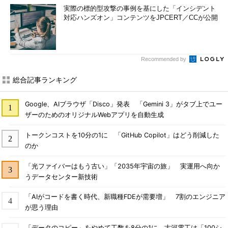
実際の標的型攻撃の事例を基にした「インシデント
対応ハンズオン」コンテンツをJPCERT／CCが公開
Recommended by
総合記事ランキング
Google、AIブラウザ「Disco」発表 「Gemini 3」がタブ上でユー
ザーのためのオリジナルWebアプリを自動生成
トークンコストを10分の1に 「GitHub Copilot」はどう削減した
のか
「光ファイバーはもう古い」「2035年宇宙の旅」 実運用へ向か
うデータセンター新技術
「AIがコードを書く時代、新職種FDEが需要増」 7割のエンジニア
が思う理由
「データのコピー」をやめて工数を8分の1に 古河電工は「100シ