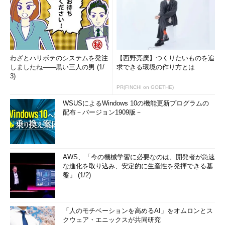
サーバーアプリでは、以下のプラットフォームがサポートされ
ている。
Ruby
わざとハリボテのシステムを発注
【西野亮廣】つくりたいものを追
Java
しましたね――黒い三人の男 (1/
求できる環境の作り方とは
Python
3)
.NET（Azureも含む）
PR(FINCHI on GOETHE)
PHP
WSUSによるWindows 10の機能更新プログラムの
node.js
配布－バージョン1909版－
モバイルアプリでは、以下のプラットフォームがサポートされ
ている。
AWS、「今の機械学習に必要なのは、開発者が急速
iOS
な進化を取り込み、安定的に生産性を発揮できる基
盤」 (1/2)
Android
Titanium Mobile(ただしiOSとAndroidのみサポート)
「人のモチベーションを高めるAI」をオムロンとス
New RelicでAzure Webサイトのモニタリングを行う場合、
クウェア・エニックスが共同研究