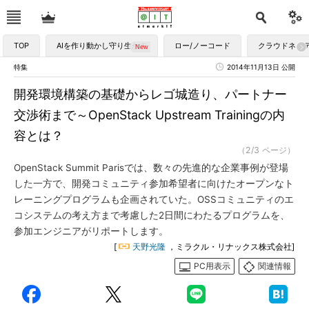
TOP
AIを作り動かし守り生かす
ロー/ノーコード
クラウドネイ
特集
2014年11月13日 公開
開発環境構築の基礎からレゴ城造り、パートナー
交渉術まで～OpenStack Upstream Trainingの内
容とは？
（2/3 ページ）
OpenStack Summit Parisでは、数々の先進的な企業事例が登場
した一方で、開発コミュニティ参加希望者に向けたオープンなト
レーニングプログラムも企画されていた。OSSコミュニティのエ
コシステムの考え方まで考慮した2日間にわたるプログラムを、
参加エンジニアがリポートします。
[
天野光隆
，ミラクル・リナックス株式会社]
PC用表示
関連情報