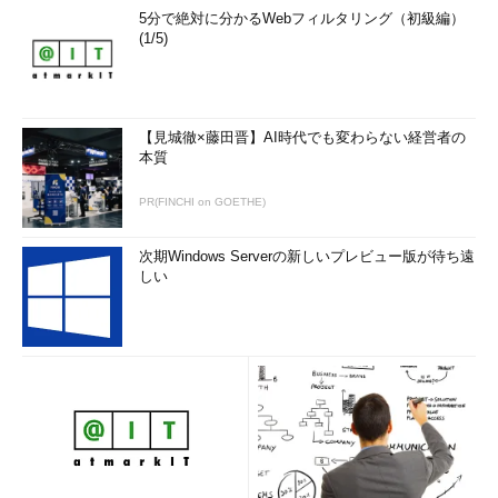
5分で絶対に分かるWebフィルタリング（初級編）
(1/5)
【見城徹×藤田晋】AI時代でも変わらない経営者の
本質
PR(FINCHI on GOETHE)
次期Windows Serverの新しいプレビュー版が待ち遠
しい