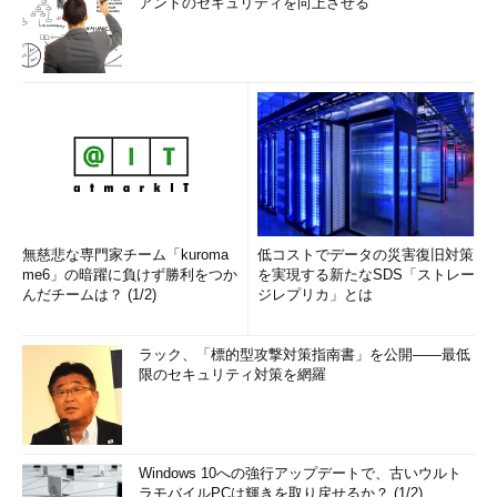
アントのセキュリティを向上させる
無慈悲な専門家チーム「kuroma
低コストでデータの災害復旧対策
me6」の暗躍に負けず勝利をつか
を実現する新たなSDS「ストレー
んだチームは？ (1/2)
ジレプリカ」とは
ラック、「標的型攻撃対策指南書」を公開――最低
限のセキュリティ対策を網羅
Windows 10への強行アップデートで、古いウルト
ラモバイルPCは輝きを取り戻せるか？ (1/2)