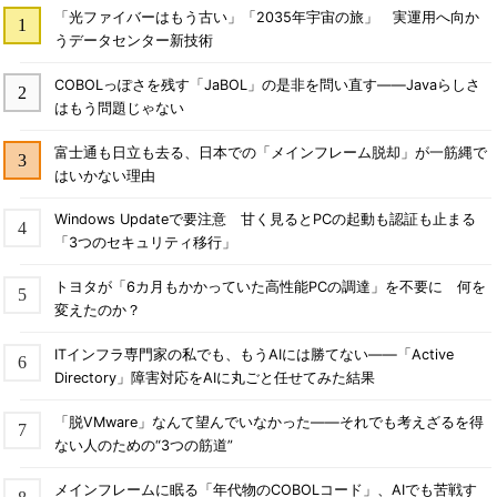
「光ファイバーはもう古い」「2035年宇宙の旅」 実運用へ向か
うデータセンター新技術
COBOLっぽさを残す「JaBOL」の是非を問い直す――Javaらしさ
はもう問題じゃない
富士通も日立も去る、日本での「メインフレーム脱却」が一筋縄で
はいかない理由
Windows Updateで要注意 甘く見るとPCの起動も認証も止まる
「3つのセキュリティ移行」
トヨタが「6カ月もかかっていた高性能PCの調達」を不要に 何を
変えたのか？
ITインフラ専門家の私でも、もうAIには勝てない――「Active
Directory」障害対応をAIに丸ごと任せてみた結果
「脱VMware」なんて望んでいなかった――それでも考えざるを得
ない人のための“3つの筋道”
メインフレームに眠る「年代物のCOBOLコード」、AIでも苦戦す