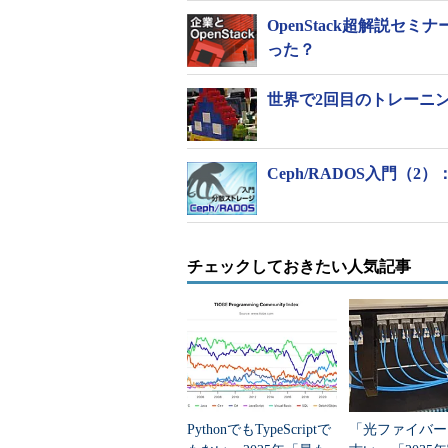
OpenStack超解説セミ
った？
世界で2回目のトレーニン
Ceph/RADOS入門（2
チェックしておきたい人気記事
PythonでもTypeScriptで
「光ファイバー