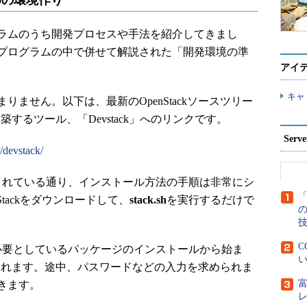
ための環境作り
ラムのうち開発プロセスや手法を紹介してきまし
プログラムの中で併せて解説された「開発環境の準
アイ
キャ
ません。以下は、最新のOpenStackソースツリー
構築するツール、「Devstack」へのリンクです。
Ser
/devstack/
記述されている通り、インストール方法の手順は非常にシ
「
Stackをダウンロードして、
stack.sh
を実行するだけで
C
tackが必要としているパッケージのインストールから始ま
い
構築されます。途中、パスワードなどの入力を求められま
きます。