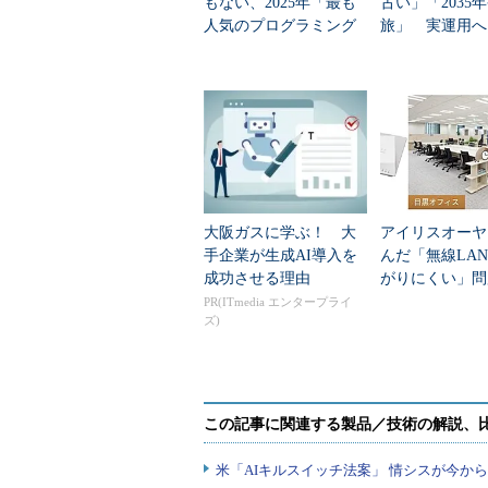
もない、2025年「最も
古い」「2035
人気のプログラミング
旅」 実運用へ
言語」
データセンター
大阪ガスに学ぶ！ 大
アイリスオーヤ
手企業が生成AI導入を
んだ「無線LA
成功させる理由
がりにくい」問
を変えて解決し
PR(ITmedia エンタープライ
ズ)