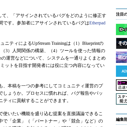
注目
nning」として、「アサインされているバグをどのように修正す
間です。参加者にアサインされているバグは
Etherpad
によるUpStream Trainingは（1）Blueprintの
、（3）人間関係の構築、（4）ツールを使った情報の
undationの運営などについて、システムを一通りよくまとめ
kにコミットを目指す開発者には役に立つ内容になってい
も、本稿を一つの参考にしてコミュニティ運営のプ
でしょうか。プロセスに慣れれば、バグ報告やパッ
ニティに貢献することができます。
で使いたい機能を盛り込む提案を直接議論できるこ
編集
中で「企業」（「パートナー」や「競合」など）の