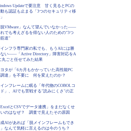
indows Updateで要注意 甘く見るとPCの
起動も認証も止まる「3つのセキュリティ移
行」
脱VMware」なんて望んでいなかった――
それでも考えざるを得ない人のための“3つ
筋道”
Tインフラ専門家の私でも、もうAIには勝
ない――「Active Directory」障害対応をA
Iに丸ごと任せてみた結果
トヨタが「6カ月もかかっていた高性能PC
の調達」を不要に 何を変えたのか？
インフレームに眠る「年代物のCOBOLコ
ド」、AIでも苦戦する"読みにくさ"の正
体
ExcelとCSVでデータ連携」をまだなくせ
ないのはなぜ？ 調査で見えたその原因
生成AIがあれば「脱メインフレームもでき
る」なんて気軽に言えるのは今のうち？