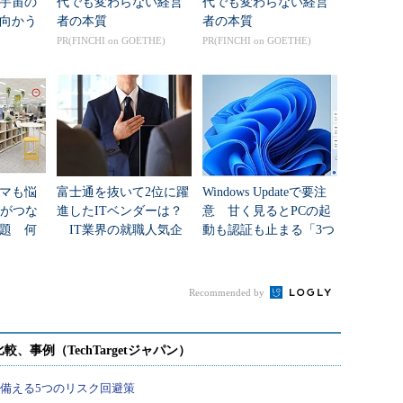
年宇宙の
代でも変わらない経営
代でも変わらない経営
向かう
者の本質
者の本質
新技術
PR(FINCHI on GOETHE)
PR(FINCHI on GOETHE)
マも悩
富士通を抜いて2位に躍
Windows Updateで要注
Nがつな
進したITベンダーは？
意 甘く見るとPCの起
題 何
IT業界の就職人気企
動も認証も止まる「3つ
た？
業トップ20
のセキュリティ移行」
Recommended by