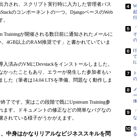
出力され、スクリプト実行時に入力した管理者パス
W
nStackのコンポーネントの一つ。DjangoベースのWeb
す。
「
m Trainingが開催される数日前に通知されたメールに
の
さい。4GB以上のRAM推奨です」と書かれていていま
I
て
入済みのVMにDevstackをインストールしました。
ていなかったこともあり、エラーが発生した参加者もい
た（筆者は14.04 LTSを準備、問題なく動作しま
メ
ー
。実はこの段階で既にUpstream Training参
れます。ドキュメントの修正などの簡単なバグなの
「
慮されている様子がうかがえます。
ego」、中身はかなりリアルなビジネススキルを問