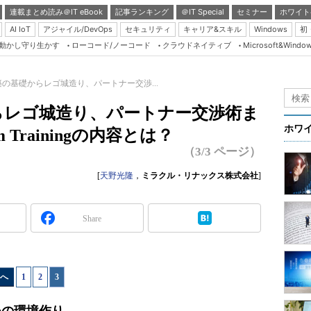
連載まとめ読み＠IT eBook
記事ランキング
＠IT Special
セミナー
ホワイト
AI IoT
アジャイル/DevOps
セキュリティ
キャリア&スキル
Windows
初
り動かし守り生かす
ローコード/ノーコード
クラウドネイティブ
Microsoft&Windo
Server & Storage
HTML5 + UX
の基礎からレゴ城造り、パートナー交渉...
Smart & Social
らレゴ城造り、パートナー交渉術ま
Coding Edge
ホワ
eam Trainingの内容とは？
Java Agile
（3/3 ページ）
Database Expert
[
天野光隆
，
ミラクル・リナックス株式会社
]
Linux ＆ OSS
Master of IP Networ
Share
Security & Trust
Test & Tools
へ
1
|
2
|
3
Insider.NET
ブログ