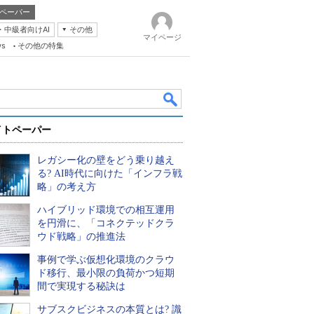
ペーパー
・中級者向けAI
その他
マイページ
ws
その他の特集
イトペーパー
レガシー化の壁をどう乗り越え
る? AI時代に向けた「インフラ戦
略」の考え方
ハイブリッド環境での相互運用
k
を円滑に、「コネクテッドクラ
ウド戦略」の推進法
事例で学ぶ仮想化環境のクラウ
ド移行、最小限の負荷かつ短期
間で実現する秘訣は
サブスクビジネスの本質とは? 識