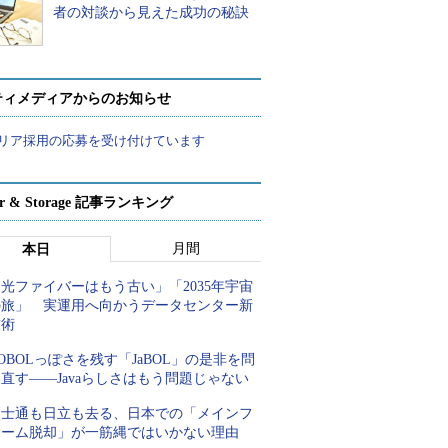
者の対談から見えた成功の秘訣
ティメディアからのお知らせ
リア採用の応募を受け付けています
ver & Storage 記事ランキング
月間
本日
光ファイバーはもう古い」「2035年宇宙
の旅」 実運用へ向かうデータセンター新
技術
OBOLっぽさを残す「JaBOL」の是非を問
直す――Javaらしさはもう問題じゃない
富士通も日立も去る、日本での「メインフ
レーム脱却」が一筋縄ではいかない理由