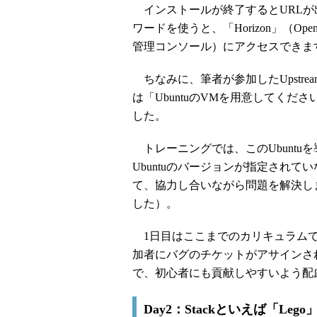
インストールが終了するとURLが
ワードを使うと、「Horizon」（Ope
管理コンソール）にアクセスできま
ちなみに、筆者が参加したUpstrea
は「UbuntuのVMを用意してくだ
した。
トレーニングでは、このUbuntuを導
Ubuntuのバージョンが指定され
て、協力し合いながら問題を解決しまし
した）。
1日目はここまでのカリキュラムで終了です
加者にバグのチケットがアサインさ
で、初心者にも貢献しやすいよう配
Day2：Stackといえば「L