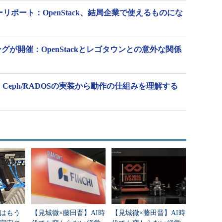
ナーリポート：OpenStack、結局企業で使えるものにな
グが開催：OpenStackとレゴタウンとの意外な関係
）：Ceph/RADOSの実装から動作の仕組みを理解する
はもう
【見城徹×藤田晋】AI時
【見城徹×藤田晋】AI時