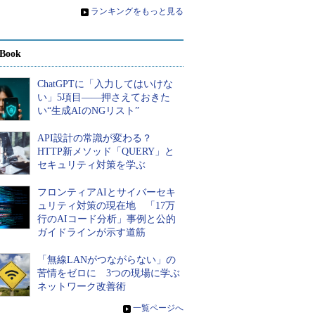
»
ランキングをもっと見る
Book
ChatGPTに「入力してはいけな
い」5項目――押さえておきた
い“生成AIのNGリスト”
API設計の常識が変わる？
HTTP新メソッド「QUERY」と
セキュリティ対策を学ぶ
フロンティアAIとサイバーセキ
ュリティ対策の現在地 「17万
行のAIコード分析」事例と公的
ガイドラインが示す道筋
「無線LANがつながらない」の
苦情をゼロに 3つの現場に学ぶ
ネットワーク改善術
»
一覧ページへ