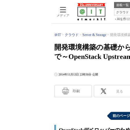
連載一覧
クラウド
メディア
AIを作
＠IT
クラウド
Server & Storage
開発環境構築
開発環境構築の基礎か
で～OpenStack Upstr
2014年11月13日 22時30分 公開
印刷
見る
前のページ