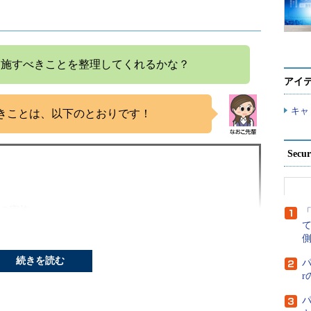
実施すべきことを整理してくれるかな？
アイ
キャ
きことは、以下のとおりです！
Secu
査の実施
メントレビューの実施
側
続きを読む
パ
パ