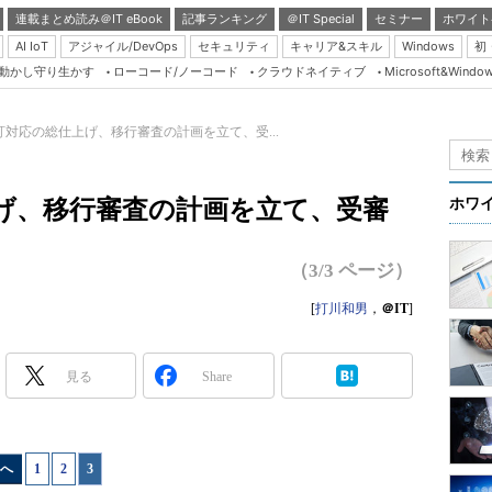
連載まとめ読み＠IT eBook
記事ランキング
＠IT Special
セミナー
ホワイト
AI IoT
アジャイル/DevOps
セキュリティ
キャリア&スキル
Windows
初
り動かし守り生かす
ローコード/ノーコード
クラウドネイティブ
Microsoft&Windo
Server & Storage
HTML5 + UX
改訂対応の総仕上げ、移行審査の計画を立て、受...
Smart & Social
Coding Edge
上げ、移行審査の計画を立て、受審
ホワ
Java Agile
Database Expert
（3/3 ページ）
Linux ＆ OSS
[
打川和男
，
＠IT
]
Master of IP Networ
Security & Trust
見る
Share
Test & Tools
Insider.NET
へ
1
|
2
|
3
ブログ