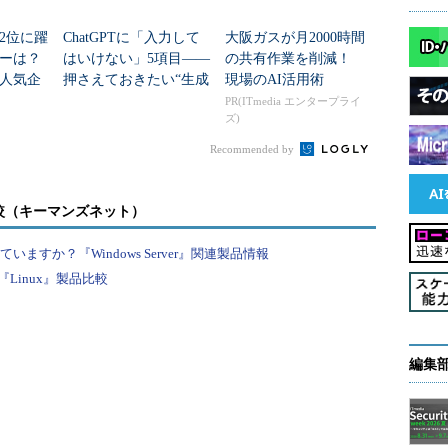
け？
2位に躍
ChatGPTに「入力して
大阪ガスが月2000時間
ダーは？
はいけない」5項目――
の共有作業を削減！
人気企
押さえておきたい“生成
現場のAI活用術
013年10月から2年間よ！
AIのNGリスト”
PR(ITmedia エンタープライ
ズ)
Recommended by
較（キーマンズネット）
認定機関が認証機関に対して、個別に移行審査を
すか？『Windows Server』関連製品情報
2年間に実施されるサーベイランス審査や再認証
Linux』製品比較
に、移行審査を実施することを推奨しているよ。
われるサーベイランス審査のときに、移行
編集