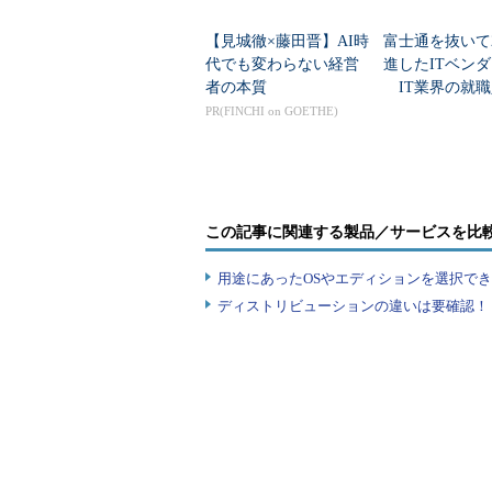
ばならないんでしたっ
【見城徹×藤田晋】AI時
富士通を抜いて
代でも変わらない経営
進したITベン
者の本質
IT業界の就職
ISO27001:2013が発行された2
業トップ20
PR(FINCHI on GOETHE)
あと10カ月ですね！
この記事に関連する製品／サービスを比
移行審査については、
用途にあったOSやエディションを選択できていま
設けるのではなく、その
ディストリビューションの違いは要確認！『
審査（更新審査）の際
だから当社は、2015年夏に行
審査を受けるんですね！