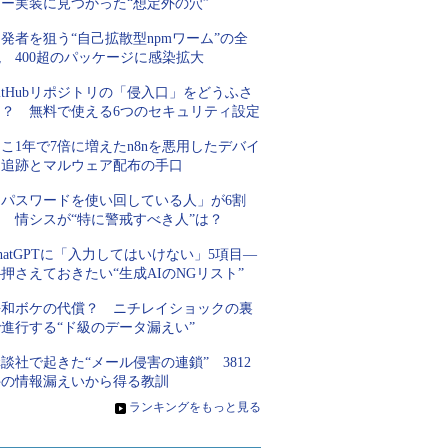
キー実装に見つかった“想定外の穴”
発者を狙う“自己拡散型npmワーム”の全
 400超のパッケージに感染拡大
itHubリポジトリの「侵入口」をどうふさ
ぐ？ 無料で使える6つのセキュリティ設定
こ1年で7倍に増えたn8nを悪用したデバイ
ス追跡とマルウェア配布の手口
「パスワードを使い回している人」が6割
超 情シスが“特に警戒すべき人”は？
hatGPTに「入力してはいけない」5項目―
押さえておきたい“生成AIのNGリスト”
平和ボケの代償？ ニチレイショックの裏
進行する“ド級のデータ漏えい”
談社で起きた“メール侵害の連鎖” 3812
件の情報漏えいから得る教訓
»
ランキングをもっと見る