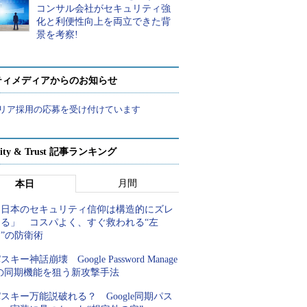
コンサル会社がセキュリティ強
化と利便性向上を両立できた背
景を考察!
ティメディアからのお知らせ
リア採用の応募を受け付けています
rity & Trust 記事ランキング
月間
本日
「日本のセキュリティ信仰は構造的にズレ
てる」 コスパよく、すぐ救われる“左
”の防衛術
スキー神話崩壊 Google Password Manage
rの同期機能を狙う新攻撃手法
スキー万能説破れる？ Google同期パス