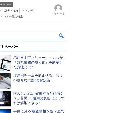
ペーパー
・中級者向けAI
その他
マイページ
ws
その他の特集
イトペーパー
JR西日本ITソリューションズが
「監視業務の属人化」を解消し
た方法とは?
IT運用チームを悩ませる、“8つ
k
の厄介な問題”と解決策
購入したPCが破損するたび情シ
スが苦労 PC運用の負担はどうす
れば解消できる?
事例に見る:機密情報を扱う医業