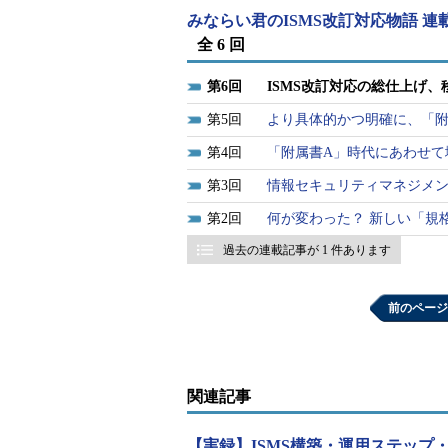
みならい君のISMS改訂対応物語 連
全 6 回
6
ISMS改訂対応の総仕上げ
5
より具体的かつ明確に、「附
4
「附属書A」時代にあわせて
3
情報セキュリティマネジメ
2
何が変わった？ 新しい「規
過去の連載記事が 1 件あります
前のページ
関連記事
図5 移行審査までの計画（クリックで拡大
【実録】ISMS構築・運用ステップ