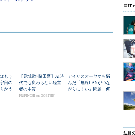
でに、改訂されたISMSに対する内部監査やマネ
＠IT e
要なんですね！
インプットに関する要求事項も変更され
対する、ISO27001:2013の研修も必要になり
はもう
【見城徹×藤田晋】AI時
アイリスオーヤマも悩
年宇宙の
代でも変わらない経営
んだ「無線LANがつな
向かう
者の本質
がりにくい」問題 何
更されるわよね。
新技術
を変えて解決した？
PR(FINCHI on GOETHE)
備も必要だ。
注目
な質問なんですが……。いつまでに移行しなけれ