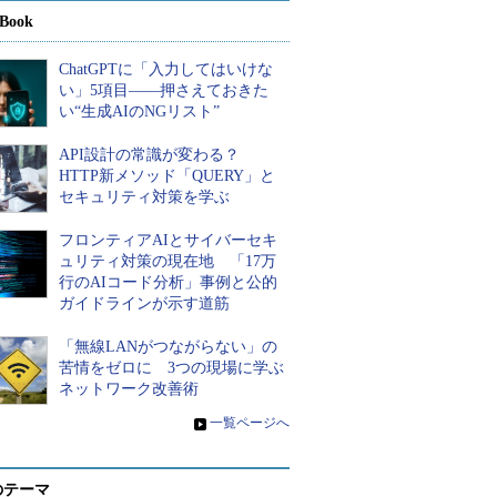
Book
ChatGPTに「入力してはいけな
い」5項目――押さえておきた
い“生成AIのNGリスト”
API設計の常識が変わる？
HTTP新メソッド「QUERY」と
セキュリティ対策を学ぶ
フロンティアAIとサイバーセキ
ュリティ対策の現在地 「17万
行のAIコード分析」事例と公的
ガイドラインが示す道筋
「無線LANがつながらない」の
苦情をゼロに 3つの現場に学ぶ
ネットワーク改善術
»
一覧ページへ
のテーマ