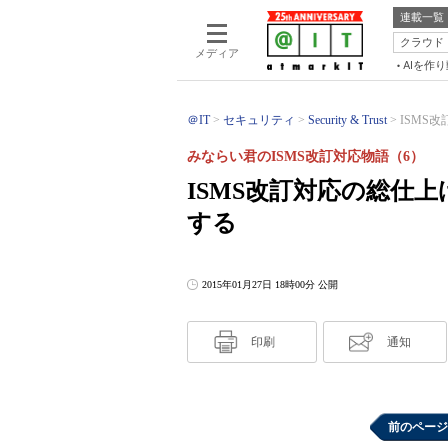
連載一覧
クラウド
メディア
AIを作
＠IT
セキュリティ
Security & Trust
ISMS
みならい君のISMS改訂対応物語（6）
ISMS改訂対応の総仕
する
2015年01月27日 18時00分 公開
印刷
通知
前のページ