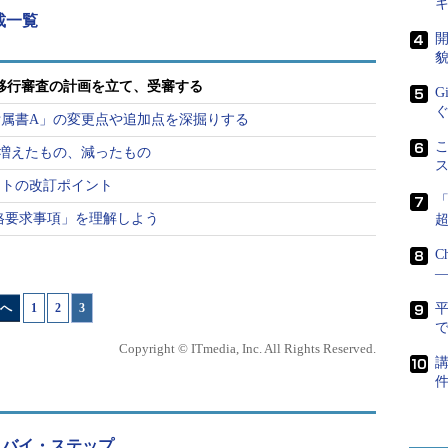
載一覧
開
貌
、移行審査の計画を立て、受審する
G
属書A」の変更点や追加点を深掘りする
こ
増えたもの、減ったもの
ントの改訂ポイント
格要求事項」を理解しよう
C
―
へ
1
|
2
|
3
で
Copyright © ITmedia, Inc. All Rights Reserved.
講
）
・バイ・ステップ