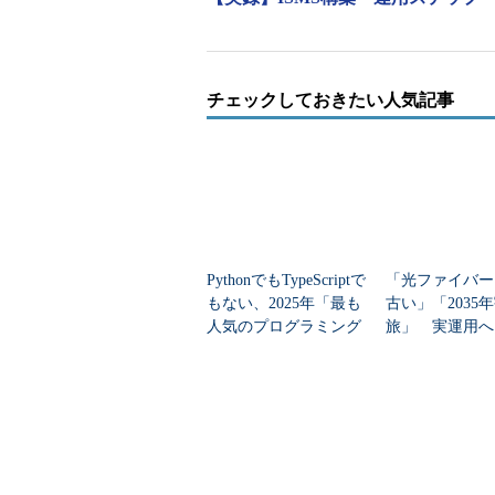
なるほど！ 移行審査ま
ジメントレビューも必
チェックしておきたい人気記事
特にマネジメントレビューは、
ているからね。
そうですよね、内部監査員に
ますね。
PythonでもTypeScriptで
「光ファイバー
もない、2025年「最も
古い」「2035
人気のプログラミング
旅」 実運用へ
あっ、そうよね、監査基準も変
言語」
データセンター
そうだね、それらの準
ところで常務、基礎的