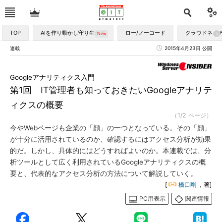
TOP
AIを作り動かし守り生かす
ロー/ノーコード
クラウドネイ
連載
2015年4月23日 公開
Googleアナリティクス入門
第1回 IT管理者も知っておきたいGoogleアナリテ
ィクスの概要
（1/2 ページ）
今やWebページも企業の「顔」の一つとなっている。その「顔」
が十分に活用されているのか、確認するにはアクセス分析が効果
的だ。しかし、具体的にはどうすればよいのか。本連載では、分
析ツールとして広く利用されているGoogleアナリティクスの概
要と、代表的なアクセス分析の方法について解説していく。
[
橋口剛
，著]
PC用表示
関連情報