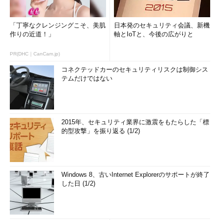
「丁寧なクレンジングこそ、美肌
日本発のセキュリティ会議、新機
作りの近道！」
軸とIoTと、今後の広がりと
PR(DHC｜CanCam.jp)
コネクテッドカーのセキュリティリスクは制御シス
テムだけではない
2015年、セキュリティ業界に激震をもたらした「標
的型攻撃」を振り返る (1/2)
Windows 8、古いInternet Explorerのサポートが終了
した日 (1/2)