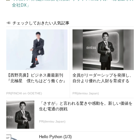
全社DX」
チェックしておきたい人気記事
【西野亮廣】ビジネス書最新刊
全員がリーダーシップを発揮し、
『北極星 僕たちはどう働くか』
自分より優れた人財を育成する
PR(FINCHI on GOETHE)
PR(dentsu Japan)
「さすが」と言われる驚きや感動を。新しい価値を
生む電通の挑戦
PR(dentsu Japan)
Hello Python (1/3)