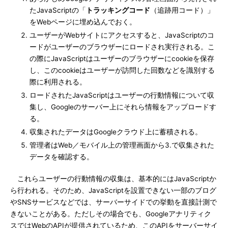
たJavaScriptの「
トラッキングコード
（追跡用コード）」
をWebページに埋め込んでおく。
ユーザーがWebサイトにアクセスすると、JavaScriptのコ
ードがユーザーのブラウザーにロードされ実行される。こ
の際にJavaScriptはユーザーのブラウザーにcookieを保存
し、このcookieはユーザーが訪問した回数などを識別する
際に利用される。
ロードされたJavaScriptはユーザーの行動情報について収
集し、Googleのサーバー上にそれら情報をアップロードす
る。
収集されたデータはGoogleクラウド上に蓄積される。
管理者はWeb／モバイル上の管理画面から3.で収集された
データを確認する。
これらユーザーの行動情報の収集は、基本的にはJavaScriptか
ら行われる。そのため、JavaScriptを設置できない一部のブログ
やSNSサービスなどでは、サーバーサイドでの挙動を直接計測で
きないことがある。ただしその場合でも、Googleアナリティク
スではWebのAPIが提供されているため、このAPIをサーバーサイ