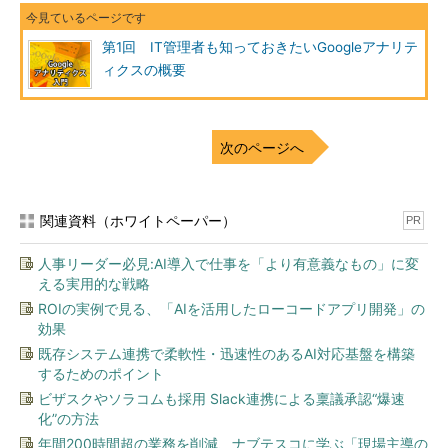
第1回 IT管理者も知っておきたいGoogleアナリテ
ィクスの概要
次のページへ
関連資料（ホワイトペーパー）
PR
人事リーダー必見:AI導入で仕事を「より有意義なもの」に変
える実用的な戦略
ROIの実例で見る、「AIを活用したローコードアプリ開発」の
効果
既存システム連携で柔軟性・迅速性のあるAI対応基盤を構築
するためのポイント
ビザスクやソラコムも採用 Slack連携による稟議承認“爆速
化”の方法
年間200時間超の業務を削減、ナブテスコに学ぶ「現場主導の