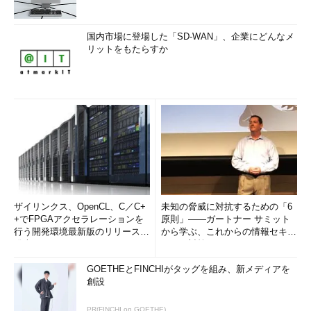
国内市場に登場した「SD-WAN」、企業にどんなメ
リットをもたらすか
ザイリンクス、OpenCL、C／C+
未知の脅威に対抗するための「6
+でFPGAアクセラレーションを
原則」――ガートナー サミット
行う開発環境最新版のリリースを
から学ぶ、これからの情報セキュ
発表
リティ対策
GOETHEとFINCHIがタッグを組み、新メディアを
創設
PR(FINCHI on GOETHE)