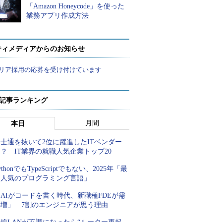
「Amazon Honeycode」を使った
業務アプリ作成方法
ティメディアからのお知らせ
リア採用の応募を受け付けています
 記事ランキング
月間
本日
士通を抜いて2位に躍進したITベンダー
？ IT業界の就職人気企業トップ20
ythonでもTypeScriptでもない、2025年「最
も人気のプログラミング言語」
AIがコードを書く時代、新職種FDEが需
要増」 7割のエンジニアが思う理由