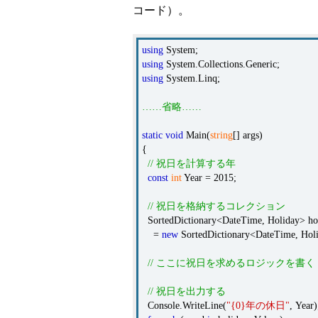
コード）。
using
System;
using
System.Collections.Generic;
using
System.Linq;
……省略……
static
void
Main(
string
[] args)
{
// 祝日を計算する年
const
int
Year = 2015;
// 祝日を格納するコレクション
SortedDictionary<DateTime, Holiday> ho
=
new
SortedDictionary<DateTime, Holi
// ここに祝日を求めるロジックを書く
// 祝日を出力する
Console.WriteLine(
"{0}年の休日"
, Year)