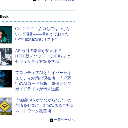
Book
ChatGPTに「入力してはいけな
い」5項目――押さえておきた
い“生成AIのNGリスト”
API設計の常識が変わる？
HTTP新メソッド「QUERY」と
セキュリティ対策を学ぶ
フロンティアAIとサイバーセキ
ュリティ対策の現在地 「17万
行のAIコード分析」事例と公的
ガイドラインが示す道筋
「無線LANがつながらない」の
苦情をゼロに 3つの現場に学ぶ
ネットワーク改善術
»
一覧ページへ