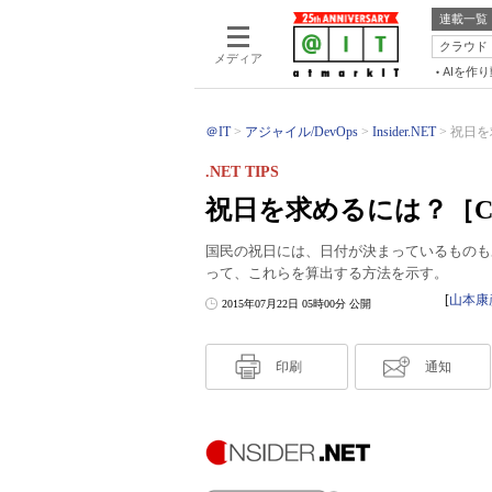
連載一覧
クラウド
メディア
AIを作
＠IT
アジャイル/DevOps
Insider.NET
祝日を求
.NET TIPS
祝日を求めるには？［C
国民の祝日には、日付が決まっているものも
って、これらを算出する方法を示す。
[
山本康
2015年07月22日 05時00分 公開
印刷
通知