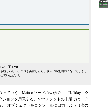
上：C#、下：VB）
でも紛らわしい。これを英訳したら、さらに識別困難になってしまう
させていただいた。
いく。Mainメソッドの先頭で、「Holiday」ク
ションを用意する。Mainメソッドの末尾では、そ
iday」オブジェクトをコンソールに出力しよう（次の