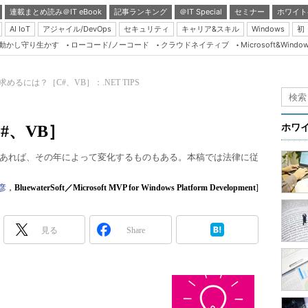
連載まとめ読み＠IT eBook
記事ランキング
＠IT Special
セミナー
ホワイト
AI IoT
アジャイル/DevOps
セキュリティ
キャリア&スキル
Windows
初
り動かし守り生かす
ローコード/ノーコード
クラウドネイティブ
Microsoft&Windo
Server & Storage
HTML5 + UX
めるには？［C#、VB］：.NET TIPS
Smart & Social
Coding Edge
#、VB］
ホワ
Java Agile
あれば、その年によって変化するものもある。本稿では法律に従
Database Expert
Linux ＆ OSS
彦
，
BluewaterSoft／Microsoft MVP for Windows Platform Development
]
Master of IP Networ
Security & Trust
見る
Share
Test & Tools
Insider.NET
ブログ