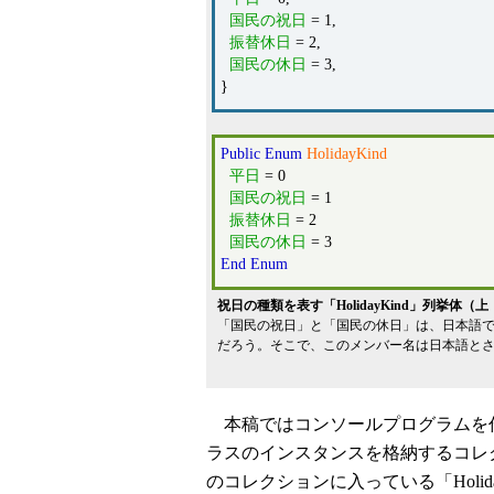
国民の祝日
= 1,
振替休日
= 2,
国民の休日
= 3,
}
Public
Enum
HolidayKind
平日
= 0
国民の祝日
= 1
振替休日
= 2
国民の休日
= 3
End
Enum
祝日の種類を表す「HolidayKind」列挙体（
「国民の祝日」と「国民の休日」は、日本語
だろう。そこで、このメンバー名は日本語と
本稿ではコンソールプログラムを作って
ラスのインスタンスを格納するコレク
のコレクションに入っている「Hol