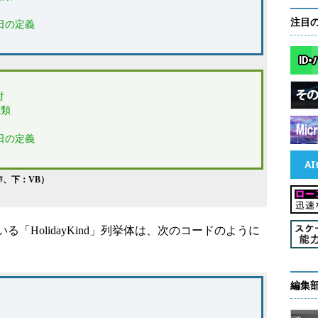
注目
祝日の定義
付
種類
祝日の定義
#、下：VB）
HolidayKind」列挙体は、次のコードのように
編集