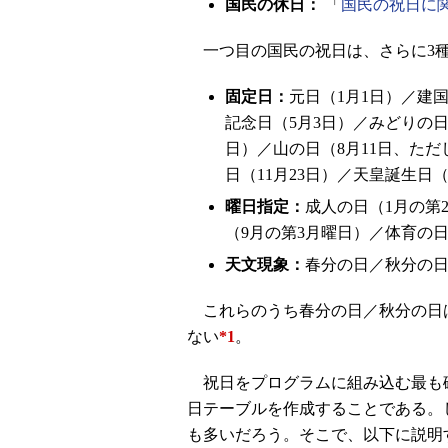
国民の休日：
「
国民の祝日に
一つ目の国民の祝日は、さらに3
固定日：
元日（1月1日）／建国
記念日（5月3日）／みどりの日
日）／山の日（8月11日、ただ
日（11月23日）／天皇誕生日（
曜日指定：
成人の日（1月の第
（9月の第3月曜日）／体育の日
天文現象：
春分の日／秋分の
これらのうち春分の日／秋分の日は
ない
*1
。
祝日をプログラムに組み込む最も
日テーブルを作成することである。
も多いだろう。そこで、以下に説明