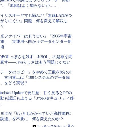
線LANが不調になったら“ルーター再起
動”、「原因はよく知らないが……」
アイリスオーヤマも悩んだ「無線LANがつ
ながりにくい」問題 何を変えて解決し
た？
光ファイバーはもう古い」「2035年宇宙
の旅」 実運用へ向かうデータセンター新
技術
OBOLっぽさを残す「JaBOL」の是非を問
直す――Javaらしさはもう問題じゃない
「データのコピー」をやめて工数を8分の1
 古河電工は「100システムのデータ統
合」をどう実現？
indows Updateで要注意 甘く見るとPCの
起動も認証も止まる「3つのセキュリティ移
行」
トヨタが「6カ月もかかっていた高性能PC
の調達」を不要に 何を変えたのか？
»
ランキングをもっと見る