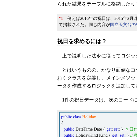
られた結果をテーブルに格納したり
*1
例えば2016年の祝日は、2015年2月
て掲載された。同じ内容が
国立天文台の
祝日を求めるには？
上で説明した法令に従ってロジッ
とはいうものの、かなり面倒なコ
おくクラスを定義し、メインメソッ
ータを作成するロジックを追加して
1件の祝日データは、次のコードに示
public
class
Holiday
{
public
DateTime Date {
get
;
set
; }
// 日
public
HolidayKind Kind {
get
;
set
; }
//