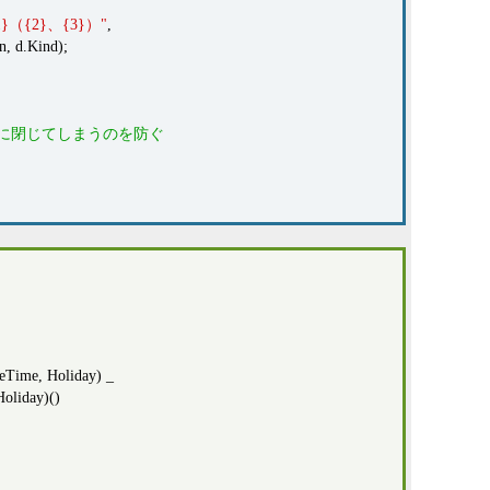
{1}（{2}、{3}）"
,
d.Kind);
ぐに閉じてしまうのを防ぐ
eTime, Holiday) _
oliday)()