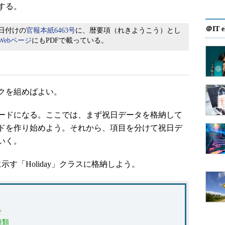
する。
＠IT e
2日付けの
官報本紙6463号
に、暦要項（れきようこう）とし
Webページ
にもPDFで載っている。
クを組めばよい。
ードになる。ここでは、まず祝日データを格納して
ドを作り始めよう。それから、項目を分けて祝日デ
いく。
す「Holiday」クラスに格納しよう。
付
 種類