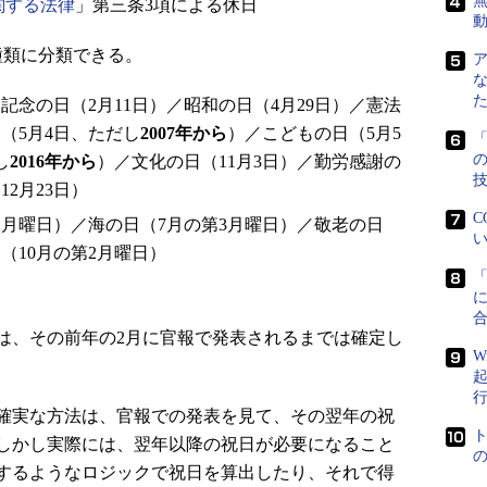
無
関する法律
」第三条3項による休日
種類に分類できる。
記念の日（2月11日）／昭和の日（4月29日）／憲法
（5月4日、ただし
2007年から
）／こどもの日（5月5
「
し
2016年から
）／文化の日（11月3日）／勤労感謝の
12月23日）
C
2月曜日）／海の日（7月の第3月曜日）／敬老の日
い
（10月の第2月曜日）
日
に
、その前年の2月に官報で発表されるまでは確定し
W
確実な方法は、官報での発表を見て、その翌年の祝
しかし実際には、翌年以降の祝日が必要になること
するようなロジックで祝日を算出したり、それで得