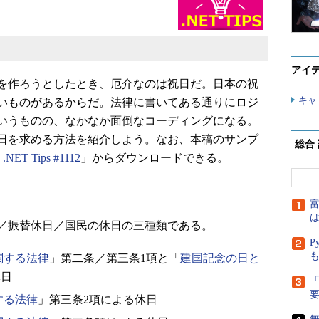
アイ
を作ろうとしたとき、厄介なのは祝日だ。日本の祝
キャ
いものがあるからだ。法律に書いてある通りにロジ
いうものの、なかなか面倒なコーディングになる。
祝日を求める方法を紹介しよう。なお、本稿のサンプ
総合
：.NET Tips #1112
」からダウンロードできる。
富
は
／振替休日／国民の休日の三種類である。
P
関する法律
」第二条／第三条1項と「
建国記念の日と
休日
「
する法律
」第三条2項による休日