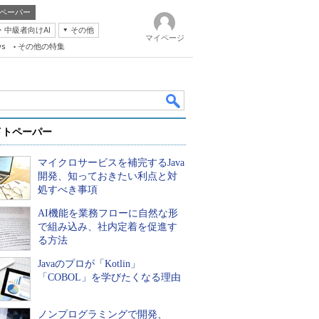
ペーパー
・中級者向けAI
その他
マイページ
ws
その他の特集
イトペーパー
マイクロサービスを補完するJava
開発、知っておきたい利点と対
処すべき事項
AI機能を業務フローに自然な形
k
で組み込み、社内定着を促進す
る方法
Javaのプロが「Kotlin」
「COBOL」を学びたくなる理由
ノンプログラミングで開発、