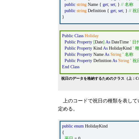
public
string
Name {
get
;
set
; }
// 名称
public
string
Definition {
get
;
set
; }
// 
}
Public
Class
Holiday
Public
Property
[
Date
]
As
DateTime
' 日
Public
Property
Kind
As
HolidayKind
' 
Public
Property
Name
As
String
' 名称
Public
Property
Definition
As
String
' 
End
Class
祝日のデータを格納するためのクラス（上：C
上のコードで祝日の種類を表している「
定める。
public
enum
HolidayKind
{
平日
= 0,