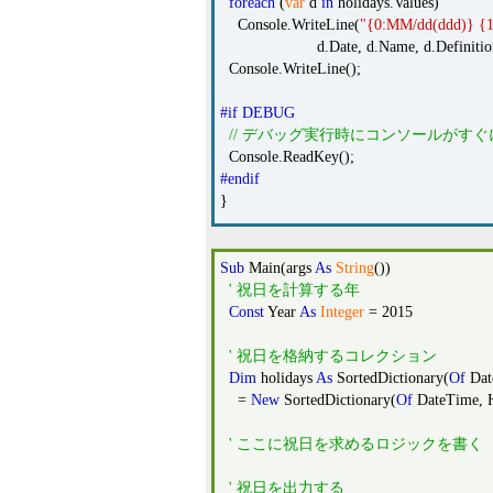
foreach
(
var
d
in
holidays.Values)
Console.WriteLine(
"{0:MM/dd(ddd)} 
d.Date, d.Name, d.Definition, 
Console.WriteLine();
#if DEBUG
// デバッグ実行時にコンソールがす
Console.ReadKey();
#endif
}
Sub
Main(args
As
String
())
' 祝日を計算する年
Const
Year
As
Integer
= 2015
' 祝日を格納するコレクション
Dim
holidays
As
SortedDictionary(
Of
Dat
=
New
SortedDictionary(
Of
DateTime, H
' ここに祝日を求めるロジックを書く
' 祝日を出力する