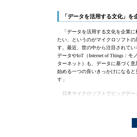
「データを活用する文化」を
「データを活用する文化を企業に
たい、というのがマイクロソフトの
す。最近、世の中から注目されてい
データやIoT（Internet of Things
ターネット）も、データに基づく意
始める一つの良いきっかけになると
す」
日本マイクロソフトでビッグデー
タプラットフォームのマーケティン
る北川剛氏（クラウド&サーバー製
ティング部 クラウド＆アプリケー
ラットフォーム製品部 エグゼクテ
ダクトマネージャー）は、こう語る