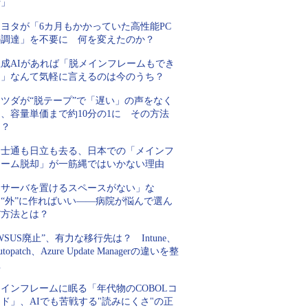
行」
トヨタが「6カ月もかかっていた高性能PC
の調達」を不要に 何を変えたのか？
生成AIがあれば「脱メインフレームもでき
る」なんて気軽に言えるのは今のうち？
マツダが“脱テープ”で「遅い」の声をなく
、容量単価まで約10分の1に その方法
は？
富士通も日立も去る、日本での「メインフ
レーム脱却」が一筋縄ではいかない理由
「サーバを置けるスペースがない」な
ら“外”に作ればいい――病院が悩んで選ん
だ方法とは？
WSUS廃止”、有力な移行先は？ Intune、
utopatch、Azure Update Managerの違いを整
理
インフレームに眠る「年代物のCOBOLコ
ド」、AIでも苦戦する"読みにくさ"の正