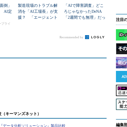
ッグデータの民主化」を推進
面倒」
製造現場のトラブル解
「AIで障害調査」どこ
 AI定
消を「AI工場長」が支
ろじゃなかったDeNA
”施策の第二弾として2015年4月に発表されたの
援？ 「エージェント
「2週間でも無理」だっ
注目
る。
型工場」とは
た原因特定をどう2日で
タープライ
実現？
」は、「基本機能は無料で、高度な機能や特別な機能に
Recommended by
。Power BIの場合、基本機能はExcelユーザー
ケーションとなっており、データベース（SQL
aseなど）、サーバーソフトウエア（Exchange Server、
）、SaaS（Salesforce.com、Google Analytics）など、さま
るデータをクラウド側で分析し、グラフや地図への
ことができる（
図1
、
図2
）。もちろん、Webアプリケ
esktop」というWindowsアプリケーションも提供され
較（キーマンズネット）
編集
『データ分析ソリューション』製品比較