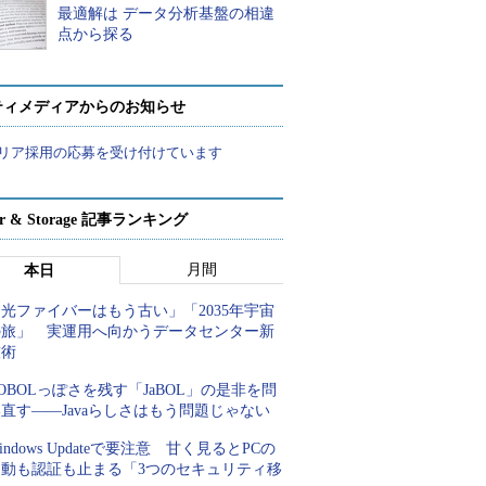
最適解は データ分析基盤の相違
点から探る
ティメディアからのお知らせ
リア採用の応募を受け付けています
ver & Storage 記事ランキング
月間
本日
光ファイバーはもう古い」「2035年宇宙
の旅」 実運用へ向かうデータセンター新
技術
OBOLっぽさを残す「JaBOL」の是非を問
直す――Javaらしさはもう問題じゃない
indows Updateで要注意 甘く見るとPCの
起動も認証も止まる「3つのセキュリティ移