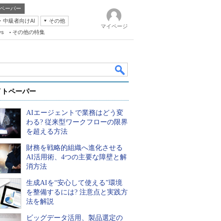
ペーパー
・中級者向けAI
その他
マイページ
ws
その他の特集
イトペーパー
AIエージェントで業務はどう変
わる? 従来型ワークフローの限界
を超える方法
財務を戦略的組織へ進化させる
k
AI活用術、4つの主要な障壁と解
消方法
生成AIを“安心して使える”環境
を整備するには? 注意点と実践方
法を解説
ビッグデータ活用、製品選定の