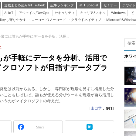
連載まとめ読み＠IT eBook
記事ランキング
＠IT Special
セミナー
ホワイト
AI IoT
アジャイル/DevOps
セキュリティ
キャリア&スキル
Windows
初
り動かし守り生かす
ローコード/ノーコード
クラウドネイティブ
Microsoft&Windo
Server & Storage
HTML5 + UX
業には誰もが手軽にデータを分析、活用...
Smart & Social
に
Coding Edge
もが手軽にデータを分析、活用で
ホワ
Java Agile
イクロソフトが目指すデータプラ
Database Expert
Linux ＆ OSS
発想は以前からある。しかし、専門家が現場を見ずに構築した分
Master of IP Networ
いこともしばしば。誰もが使える分析ツールを現場が自ら活用し
いうのがマイクロソフトの考えだ。
Security & Trust
[
山口学
，
＠IT
]
Test & Tools
Insider.NET
Share
ブログ