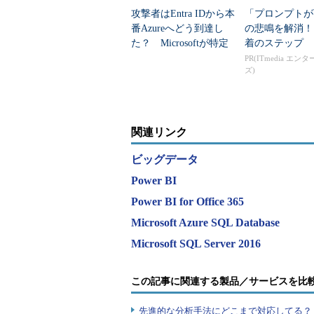
Power BIの無償化で「ビ
攻撃者はEntra IDから本
「プロンプトが
番Azureへどう到達し
の悲鳴を解消！
さらに、この“ビッグデータの民主化
た？ Microsoftが特定
着のステップ
が、Power BIのフリーミアム化であ
した全手口
PR(ITmedia エン
ズ)
「フリーミアム（Freemium）
別途料金を課す」というビジネスモデルだ
でなくても使える無償のWebアプリ
関連リンク
Server、Access、Oracle Datab
ビッグデータ
SharePoint Server、Dynamics CRM
ざまなデータソースに保管されてい
Power BI
マッピングなどの形態で可視化する
Power BI for Office 365
ーションだけでなく、「Power BI D
Microsoft Azure SQL Database
る。
Microsoft SQL Server 2016
この記事に関連する製品／サービスを比
先進的な分析手法にどこまで対応してる？