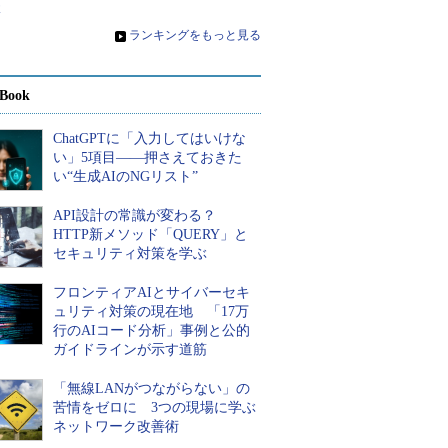
体
»
ランキングをもっと見る
Book
ChatGPTに「入力してはいけな
い」5項目――押さえておきた
い“生成AIのNGリスト”
API設計の常識が変わる？
HTTP新メソッド「QUERY」と
セキュリティ対策を学ぶ
フロンティアAIとサイバーセキ
ュリティ対策の現在地 「17万
行のAIコード分析」事例と公的
ガイドラインが示す道筋
「無線LANがつながらない」の
苦情をゼロに 3つの現場に学ぶ
ネットワーク改善術