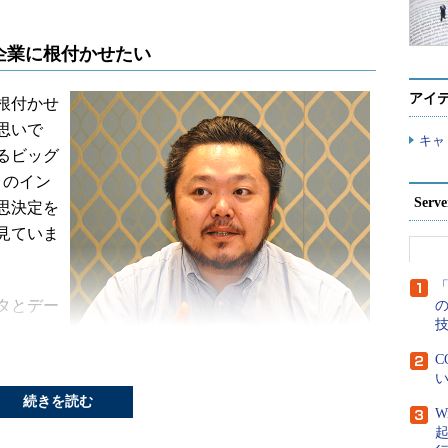
企業に根付かせたい
アイ
根付かせ
思いで
キャ
るビッグ
：モノのイン
Ser
思決定を
見ていま
「
タとデー
グに携わ
日本マイクロソフト クラウド&サーバー製品マーケティ
品マーケ
C
ング部 クラウド＆アプリケーションプラットフォーム製
い
ションプ
品部 エグゼクティブプロダクトマネージャー 北川剛氏
続きを読む
ィブプロ
W
。