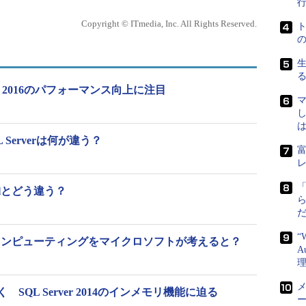
スの意思決定や経営判断に生かす取り組みは以前か
Copyright © ITmedia, Inc. All Rights Reserved.
ていれば、多少時間はかかるにしても、基本統計値
インフレームや大型サーバー用の統計解析ソフトウ
Visual Basic」などの手軽な処理系を使って分
er 2016のパフォーマンス向上に注目
も多かった。
し
ータベースから得た分析結果をビジネスの現場で活用
 Serverは何が違う？
ess Intelligence：BI）」に積極的に取り組む企業
educe」や「Hadoop」などの大規模分散処理技術が
ータ分析を行えるようになった。
elとどう違う？
い進展があったものの、「データの分析結果をビジ
本来の狙いはいまだに達成されていないという。これ
“
ーコンピューティングをマイクロソフトが考えると？
が、本質的な部分として北川氏が指摘するのは“専門
A
”になっていることだという。
メ
QL Server 2014のインメモリ機能に迫る
エンティストなどの専門家が策定した要件に基づい
ー