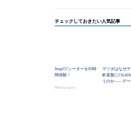
てITプロがデータ分析システムを
が解釈してリポートにまとめ、それ
というやり方だ。
チェックしておきたい人気記事
専門家の視点ではこれがベストか
に当たって必要としている情報がこ
マイクロソフトではこのようなデ
ッグデータ（データ活用）の民主化
のシステム”も重要であることは確
Jeepの7シーターを85時
マツダはなぜデ
分析し、活用できる仕組みも必要―
間体験！
析基盤にClickH
うのか――デー
めるより「取り
PR(Jeep Japan)
そのために、マイクロソフトでは
こそ問題だった
として「
Power BI
」（Microsoft
（Excelの法人ユーザー向けのク
Power BI for Office 365
（マイ