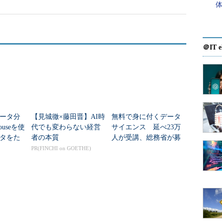
構築・運用し、そのシステムから出てきた答を専門家
を現場に配って効果的な業務遂行の参考にさせる、
＠IT e
もしれないが、ビジネス現場からすると、意思決定
のようなやり方で手に入るわけはないのである。
ータ分析環境の現状認識に基づき、数年前から「
ビ
」を強く訴えてきた。“専門家による、専門家のため
かだが、もっとビジネス現場で誰もが手軽にデータを
ータ分
【見城徹×藤田晋】AI時
無料で身に付くデータ
―というのである。
ouseを使
代でも変わらない経営
サイエンス 延べ23万
タをた
者の本質
人が受講、総務省が募
出す」
集開始
PR(FINCHI on GOETHE)
手軽なデータ分析を実現するためのソリューション
 Excelの法人ユーザー向け）や「
Power BI for Office 365
」
ラウドサービス）を提供してきた。
クロソフト）