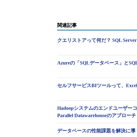
実際、データの分析結果をビジネ
ら行われていた。データさえそろっ
関連記事
を算出することは可能だ。また、メ
エアは数十年前から販売されていたし、「
クエリストアって何だ？ SQL Serv
析システムを自社開発していた企業
その後、1990年代に入ると、デ
Azureの「SQLデータベース」とSQL
する「ビジネスインテリジェンス（Busin
が増えてくる。2000年代には「MapR
登場し、大企業でなくても高度なデ
セルフサービスBIツールって、Exc
このように、技術的には目覚まし
ネス現場で活用する」という、BI
Hadoopシステムのエンドユーザ
には考えられる要因がいくつかある
Parallel Datawarehouseのアプローチ
家による専門家のためのデータ分析
データベースの性能課題を解決に導く S
よくありがちなのが、データサイ