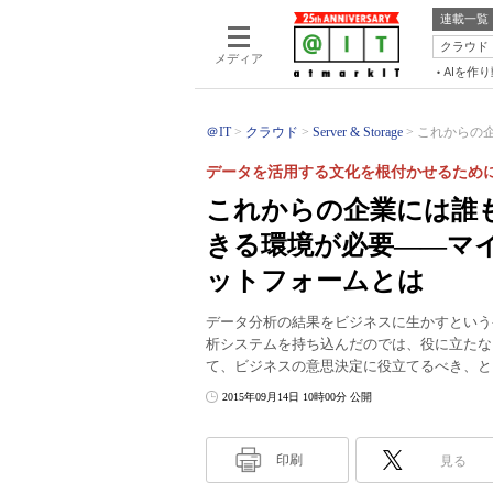
連載一覧
クラウド
メディア
AIを作
＠IT
クラウド
Server & Storage
これからの企
データを活用する文化を根付かせるため
これからの企業には誰
きる環境が必要――マ
ットフォームとは
データ分析の結果をビジネスに生かすという
析システムを持ち込んだのでは、役に立たな
て、ビジネスの意思決定に役立てるべき、と
2015年09月14日 10時00分 公開
印刷
見る