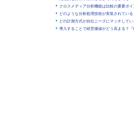
クロスメディア分析機能は比較の重要ポイ
どのような分析処理技術が実装されている
どの計測方式が自社ニーズにマッチしてい
導入することで経営価値がどう高まる？『
図1
データ分析をExcelに似たユーザーインターフ
版も登場した《クリックで拡大します》