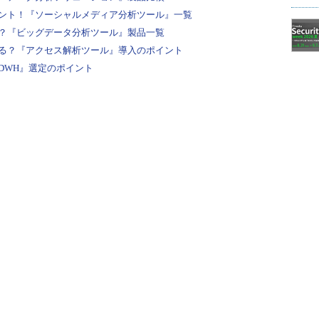
ント！『ソーシャルメディア分析ツール』一覧
？『ビッグデータ分析ツール』製品一覧
る？『アクセス解析ツール』導入のポイント
DWH』選定のポイント
ェースで簡単に行える「Microsoft Power BI」。フリーミアム