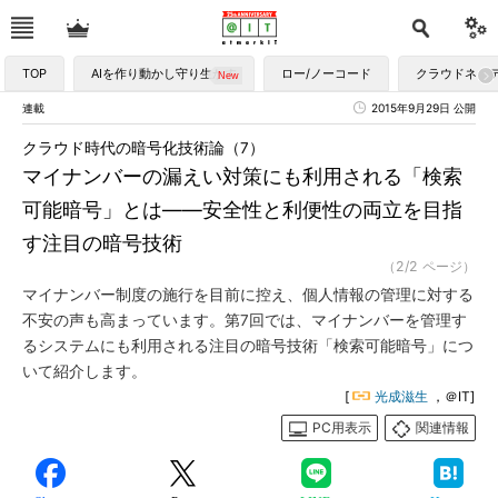
TOP
AIを作り動かし守り生かす
ロー/ノーコード
クラウドネイ
連載
2015年9月29日 公開
クラウド時代の暗号化技術論（7）
マイナンバーの漏えい対策にも利用される「検索
可能暗号」とは――安全性と利便性の両立を目指
す注目の暗号技術
（2/2 ページ）
マイナンバー制度の施行を目前に控え、個人情報の管理に対する
不安の声も高まっています。第7回では、マイナンバーを管理す
るシステムにも利用される注目の暗号技術「検索可能暗号」につ
いて紹介します。
[
光成滋生
，＠IT]
PC用表示
関連情報