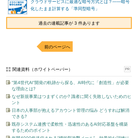
クラウドサービスに最適な暗号方式とは？――暗号
少ないときには危険であることを把握しておきましょう。
化したまま計算する「準同型暗号」
企業や研究所の取り組みの紹介
過去の連載記事が 3 件あります
検索可能暗号の応用例として、いくつかの企業のニュースリリ
ースを紹介しましょう。2012年、日立製作所は共通鍵暗号をベー
前のページへ
スに、
第4回
で紹介した「加法準同型暗号」を組み合わせた検索
可能暗号システムを提案しています（
参考リンク
）。冒頭で紹介
したマイナンバーのシステムでも、この技術を利用しているよう
です。
関連資料（ホワイトペーパー）
PR
そして2014年にはそのシステムを応用し、「相関ルール分
“第4世代AI”開発の軌跡から探る、AI時代に「創造性」が必要
な理由とは?
析」が可能な方式も提案しています（
参考リンク
）。相関ルール
分析を用いると、顧客の購買履歴の中から、「商品Aを購入した
なぜ新規事業はつまずくのか? 識者に聞く失敗しないためのヒ
ント
人は商品Bも購入することが多い」といった相関ルールを暗号化
日本の人事部が抱えるアカウント管理の悩み どうすれば解消
したまま計算することができます。
できる?
2013年には、三菱電機が公開鍵暗号ベースの秘匿検索基盤ソ
既存システム連携で柔軟性・迅速性のあるAI対応基盤を構築
するためのポイント
フトウエアを開発しています（
参考リンク
）。このソフトウエア
では、PEKSの処理速度の問題に対して、数ビットの情報漏れを
年間4000件送信される“標的型攻撃メール”、効果的な訓練に