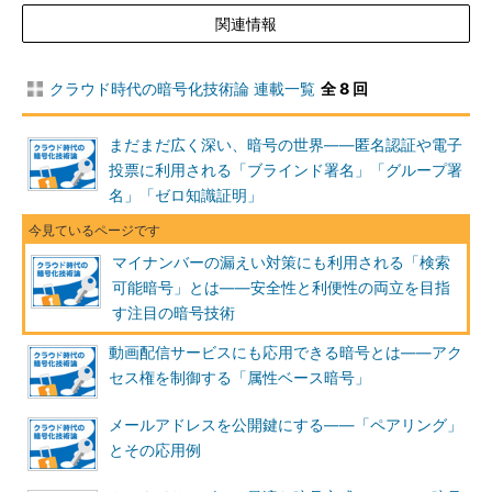
マイナンバーとハッシュ値
関連情報
マイナンバーの扱いには特に注意が求められています。そう
いった値をコンピューターに保存するときは、ハッシュを使え
クラウド時代の暗号化技術論 連載一覧
全 8 回
ばよいのではと思われる方がいらっしゃるかもしれません。し
かし「安全性を高める」という目的のためにそれをしてはいけ
まだまだ広く深い、暗号の世界――匿名認証や電子
ません。なぜなら最近のGPGPU（General-Purpose
投票に利用される「ブラインド署名」「グループ署
computing on GPU）のハッシュを求める計算能力は極めて高
名」「ゼロ知識証明」
いからです。例えば「GeForce GTX Titan X」というGPU8個
10
のシステムでは、1秒間にSHA-1ハッシュ関数を4.2×10
回計
マイナンバーの漏えい対策にも利用される「検索
算できるそうです（
参考リンク
）。
可能暗号」とは――安全性と利便性の両立を目指
マイナンバーは12桁の数字からなります。ということは
す注目の暗号技術
12
GeForce GTX Titan X を使えば、最大10
種類しかないマイナ
ンバーの全パターンをチェックするのに、24秒しかかからな
動画配信サービスにも応用できる暗号とは――アク
いということになります。マイナンバーのSHA-1ハッシュ値が
セス権を制御する「属性ベース暗号」
分かると、その程度の時間で元の値が分かってしまうのです。
最新のSHA-3を使ったとしても、やはり5分足らずで元の値が
メールアドレスを公開鍵にする――「ペアリング」
見つかってしまいます。
とその応用例
「ハッシュしたから大丈夫」という考えは、入力値の種類が