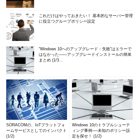
これだけはやっておきたい！ 基本的なサーバー管理
に役立つグループポリシー設定
“Windows 10へのアップグレード：失敗”はエラーで
はなかった――アップグレードインストールの簡単
まとめ (1/3...
SORACOMの、IoTプラットフォ
Windows 10のトラブルシューテ
ームサービスとしてのインパクト
ィング事例──未知のポリシー設
(1/2)
定を探せ！ (1/2)