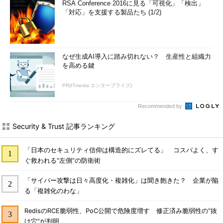
RSA Conference 2016に見る「可視化」「検出」
「対応」を支援する製品たち (1/2)
なぜ生成AI導入に踏み切れない？ 生産性と組織力
を高める鍵
PR(ITmedia エンタープライズ)
Recommended by
Security & Trust 記事ランキング
「日本のセキュリティ信仰は構造的にズレてる」 コスパよく、す
ぐ救われる“左側”の防衛術
「サイバー攻撃は日々高度化・複雑化」は聞き飽きた？ 企業が陥
る「複雑化のわな」
RedisのRCE脆弱性、PoC公開で危険度増す 修正済み脆弱性の“抜
け穴”が判明