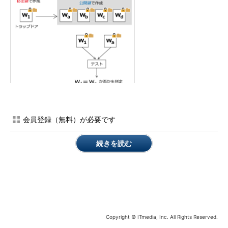
図4 落とし戸（トラップドア）
検索を依頼する人は落とし戸関数を使ってキーワードを秘密鍵
会員登録（無料）が必要です
で暗号化し、生成されたトラップドアの値をサーバーに送りま
す。サーバーはトラップドアと暗号化されたキーワードからある
続きを読む
種の計算をすることで、復号することなく二つのキーワードが一
致しているかを判定します。詳細はここでは省略しますが、その
計算では
第5回
で紹介したペアリングが用いられます。こうして
検索対象を見つけることができるのです（落とし戸関数の具体的
な構成方法については、拙著の中でも紹介しています。興味のあ
る方はご一読いただければ幸いです）。
Copyright © ITmedia, Inc. All Rights Reserved.