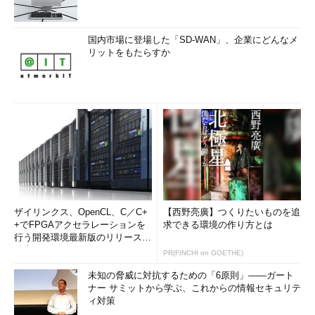
国内市場に登場した「SD-WAN」、企業にどんなメ
リットをもたらすか
ザイリンクス、OpenCL、C／C+
【西野亮廣】つくりたいものを追
+でFPGAアクセラレーションを
求できる環境の作り方とは
行う開発環境最新版のリリースを
発表
PR(FINCHI on GOETHE)
未知の脅威に対抗するための「6原則」――ガート
ナー サミットから学ぶ、これからの情報セキュリテ
ィ対策