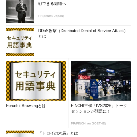
っています。
戦できる組織へ
このように、さまざまな企業や研究所が検索可能暗号の技術を
PR(dentsu Japan)
提案していますが、その仕組みや、技術によって実現されること
はそれぞれ異なっています。そのため、どの技術が良いのかを互
DDoS攻撃（Distributed Denial of Service Attack）
いに比較するのは難しいというのが現状です。また、転置インデ
とは
ックスなど、従来の暗号化されていない検索サーバーのような性
能を実現するのはまだまだこれからという段階です。今後の動向
が注目されます。
今回のまとめ
検索可能暗号は、キーワードを暗号化したまま、暗号化
された文章を検索できる暗号技術である。
検索可能暗号は大きく分けて共通鍵暗号ベースと公開鍵
暗号ベースがある。
Forceful Browsingとは
FINCHI主催「IVS2026」トーク
セッションが話題に！
検索可能暗号では、安全性と利便性の両立が難しい。
PR(FINCHI on GOETHE)
「トロイの木馬」とは