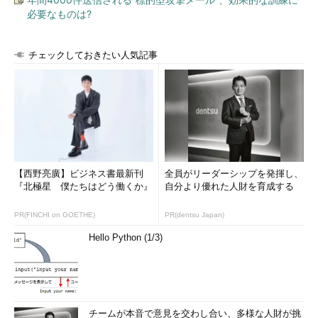
必要なものは?
許容することで高速な検索を可能にしています。
なお、今回紹介したものとは異なる技法を使ったものとして、
チェックしておきたい人気記事
以下のような技術も開発されています。
2013年、NECはデータベースの情報を暗号化したまま処理で
きる秘匿計算技術を開発しました（
参考リンク
）。二つの平文
m
、m
にm
<m
という順序が成り立っているとき、それらの暗
1
2
1
2
号文に対してEnc(m
)<Enc(m
)という関係が成り立つ暗号方式
1
2
を、「順序を保つ暗号方式（OPE：Order-Preserving
【西野亮廣】ビジネス書最新刊
全員がリーダーシップを発揮し、
Encryption）」といいます。OPEは検索の絞り込みが高速になり
『北極星 僕たちはどう働くか』
自分より優れた人財を育成する
有用なのですが、一般に安全ではありません。NECが開発した技
術では、特定の条件が成り立つときのみ比較を可能にすること
PR(FINCHI on GOETHE)
PR(dentsu Japan)
で、安全性を考慮しつつ、暗号文を比較することを可能にしてい
Hello Python (1/3)
ます。
また、2014年には、富士通研究所が暗号化したまま検索が可
能な秘匿検索技術を開発しています（
参考リンク
）。これはどち
らかというと、
第4回
で紹介した準同型暗号を応用した方式にな
チームが本音で意見を交わし合い、多様な人財が挑