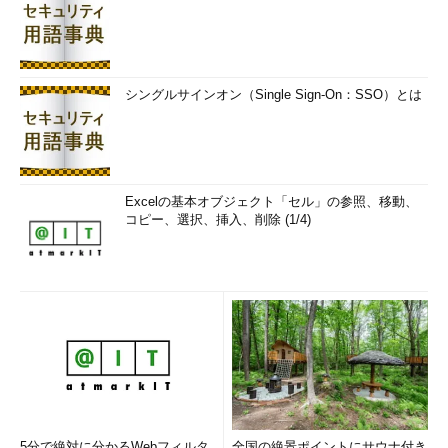
参考文献――より詳しく学びたい人のために：
属性ベース暗号や関数型暗号についてより詳しく学び
たい人のために、Web上で閲覧できるものや書籍とし
て入手できる参考文献を紹介します。
シングルサインオン（Single Sign-On：SSO）とは
『
クラウドを支えるこれからの暗号技術
』（光成滋生）
公開鍵ベース方式の検索可能暗号における、落とし戸関
数の具体的な構成方法について解説しています。
『
（Web）検索可能暗号の概観と今後の展望
』（金岡
Excelの基本オブジェクト「セル」の参照、移動、
晃）
コピー、選択、挿入、削除 (1/4)
検索可能暗号の歴史と、共通鍵ベースの方式に関する最
近の研究、評価実験について解説しています。
光成滋生（みつなり しげお）（サイボウズ・ラボ株式会
社）
サイボウズ・ラボ株式会社にてセキュリティとイン
フラ周りの研究開発に携わる。「数論アルゴリズムと
5分で絶対に分かるWebフィルタ
全国の絶景ポイントにサウナ付き