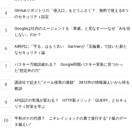
GitHubリポジトリの「侵入口」をどうふさぐ？ 無料で使える6つ
のセキュリティ設定
Googleは社内のエージェントを「脅威」と見なす――なぜ「AIを信
じない」のか？
AI時代に「守る」はもう古い Gartnerが『五輪書』で説いた新た
なセキュリティ論
パスキー万能説破れる？ Google同期パスキー実装に見つかっ
た“想定外の穴”
講談社で起きた“メール侵害の連鎖” 3812件の情報漏えいから得る
教訓
API設計の常識が変わる？ HTTP新メソッド「QUERY」とセキュ
リティ対策を学ぶ
平和ボケの代償？ ニチレイショックの裏で進行する“ド級のデー
タ漏えい”