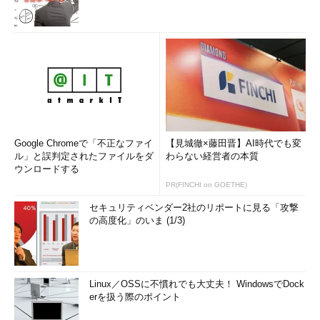
Google Chromeで「不正なファイ
【見城徹×藤田晋】AI時代でも変
ル」と誤判定されたファイルをダ
わらない経営者の本質
ウンロードする
PR(FINCHI on GOETHE)
セキュリティベンダー2社のリポートに見る「攻撃
の高度化」のいま (1/3)
Linux／OSSに不慣れでも大丈夫！ WindowsでDock
erを扱う際のポイント