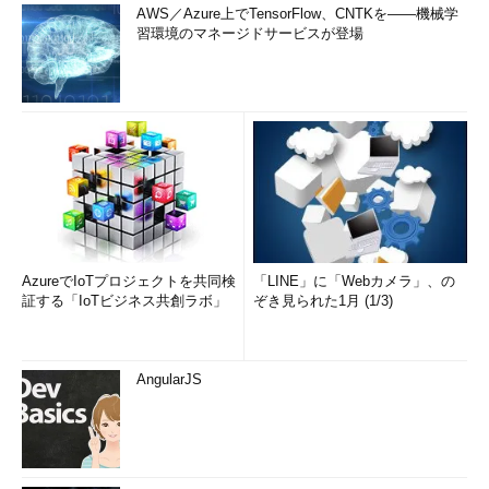
AWS／Azure上でTensorFlow、CNTKを――機械学
習環境のマネージドサービスが登場
AzureでIoTプロジェクトを共同検
「LINE」に「Webカメラ」、の
証する「IoTビジネス共創ラボ」
ぞき見られた1月 (1/3)
AngularJS