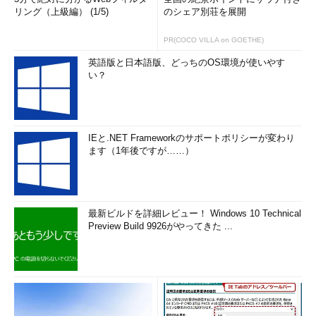
その応用」研究部会（JANT）幹事。
リング（上級編） (1/5)
のシェア別荘を展開
2004年放送型暗号の実装でIPA未踏スーパークリエータ
認定
PR(COCO VILLA on GOETHE)
2005年ストリーム暗号Toyocryptの解読で情報化月間推
英語版と日本語版、どっちのOS環境が使いやす
い？
進会議議長表彰
2010年ベクトル分解問題についての論文で電子情報通信
学会論文賞受賞
2015年 Microsoft MVPアワード Developer Securityを
IEと.NET Frameworkのサポートポリシーが変わり
受賞
ます（1年後ですが……）
近著に「
応用数理ハンドブック
」（朝倉書店、
2013：だ円曲線暗号、ペアリング暗号の項目担当）、
「
クラウドを支えるこれからの暗号技術
」（秀和シス
最新ビルドを詳細レビュー！ Windows 10 Technical
Preview Build 9926がやってきた ...
テム、2015）がある。