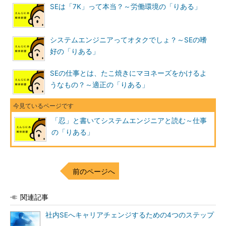
SEは「7K」って本当？～労働環境の「りある」
学）やネットワークスペシャリストなどのIT
資格を多数保有。著書に「
どこかで見た・
聞いた・体験した！SEあるある四方山話～
システムエンジニアってオタクでしょ？～SEの嗜
SE100人に聞いた今どきのSEの生態
」（技
好の「りある」
術評論社）、
ネットワークスペシャリスト
試験対策の「ネスペ」シリーズ
（技術評論
SEの仕事とは、たこ焼きにマヨネーズをかけるよ
社）、
情報セキュリティスペシャリスト試
うなもの？～適正の「りある」
験対策の「セスぺ」シリーズ
（日経BP社）
など多数。
「忍」と書いてシステムエンジニアと読む～仕事
Twitter：
@3mon44
の「りある」
※記事中に登場する女性（名前は剣持成子）のアイコン
は、
フリー素材アイコンとして公開
しています。商用OK
ですので、利用規約をお読みいただいた上で、IT系の資
料などでお使いください。
前のページへ
関連記事
社内SEへキャリアチェンジするための4つのステップ