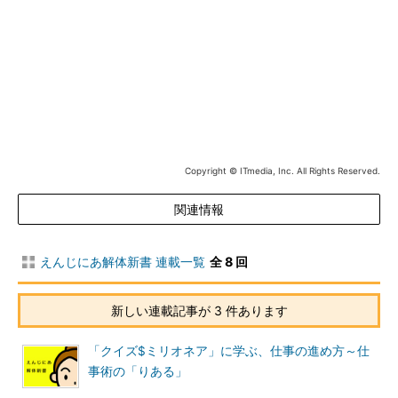
IT業界就職ラボ「就ラボ」
働くとは、就職とは、エンジニアとは――正しい知識を得て、
適切な行動をとり、後悔しない選択をしよう
Copyright © ITmedia, Inc. All Rights Reserved.
関連情報
IT業界就職ラボ「就ラボ」
えんじにあ解体新書 連載一覧
全 8 回
左門 至峰（さもん しほう）
新しい連載記事が 3 件あります
現役のSE（システ
ムエンジニア）兼
「クイズ$ミリオネア」に学ぶ、仕事の進め方～仕
ITライター。
事術の「りある」
技術士（情報工