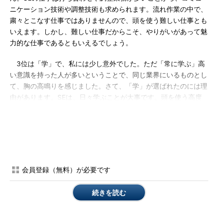
ニケーション技術や調整技術も求められます。流れ作業の中で、
粛々とこなす仕事ではありませんので、頭を使う難しい仕事とも
いえます。しかし、難しい仕事だからこそ、やりがいがあって魅
力的な仕事であるともいえるでしょう。
3位は「学」で、私には少し意外でした。ただ「常に学ぶ」高
い意識を持った人が多いということで、同じ業界にいるものとし
て、胸の高鳴りを感じました。さて、「学」が選ばれたのには理
由があります。SEは、日々学ぶことが大事です。頭を使う高度
な仕事ですし、進化の速い業界ですから、勉強しないとどんどん
取り残されてしまうからです。
その他「夢」や「楽」に数票入っています。「汚」も1票あり
ました。SEの仕事は、表舞台の仕事ではなく裏方の泥臭い仕事
です。残念ながら、そういう一面があることも、知っておいてく
会員登録（無料）が必要です
ださい。
続きを読む
次回は「どのような人がSEに向いているのか」について書く
予定です。ご期待ください！