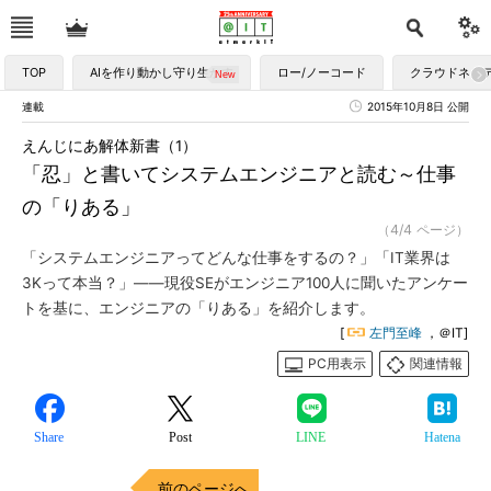
TOP
AIを作り動かし守り生かす
ロー/ノーコード
クラウドネイ
連載
2015年10月8日 公開
えんじにあ解体新書（1）
「忍」と書いてシステムエンジニアと読む～仕事
の「りある」
（4/4 ページ）
「システムエンジニアってどんな仕事をするの？」「IT業界は
3Kって本当？」――現役SEがエンジニア100人に聞いたアンケー
トを基に、エンジニアの「りある」を紹介します。
[
左門至峰
，＠IT]
PC用表示
関連情報
Share
Post
LINE
Hatena
前のページへ