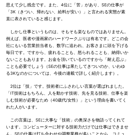
思えて少し残念です。また、4位に「苦」があり、SEの仕事が
「3K（きつい、帰れない、給料が安い）」と言われる実態が素
直に表されていると感じます。
しかし仕事というものは、そもそも楽なものではありません。
例えば、医者や漫画家のハードワークぶりは有名です。どこの会
社にもいる営業担当者も、数字に追われ、お客さまに頭を下げる
毎日です。ですから、疲れることも、怒られることも、納得いか
ないこともあります。お金を頂いているのですから「耐え忍ぶ」
ことも必要でしょう（SEの仕事は果たしてきついのか、いわゆ
る3Kなのかについては、今後の連載で詳しく紹介します）。
2位は「技」です。技術者にふさわしい言葉が選ばれました。
「IT技術はもちろん、人を動かす技術、先を見る技術、仕事を楽
しむ技術が必要なため（40歳代/女性）」という理由を書いてく
れた人がいます。
この言葉は、SEに大事な「技術」の奥深さを物語ってくれて
います。コンピューターに対する技術力だけでは仕事はできませ
ん。SEの仕事は打ち合わせや調整業務が多いことから、コミュ