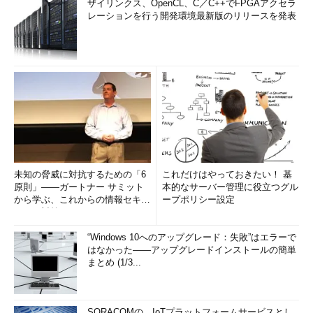
ザイリンクス、OpenCL、C／C++でFPGAアクセラ
レーションを行う開発環境最新版のリリースを発表
未知の脅威に対抗するための「6
これだけはやっておきたい！ 基
原則」――ガートナー サミット
本的なサーバー管理に役立つグル
から学ぶ、これからの情報セキュ
ープポリシー設定
リティ対策
“Windows 10へのアップグレード：失敗”はエラーで
はなかった――アップグレードインストールの簡単
まとめ (1/3...
SORACOMの、IoTプラットフォームサービスとし