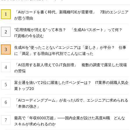
「AIがコードを書く時代、新職種FDEが需要増」 7割のエンジニア
が思う理由
“応用情報が消える”って本当？ 「生成AIパスポート」って何？
IT資格の今を読む
生成AIを“使ったことない”エンジニアは「楽しさ」が半分？ 仕事
に「満足」する理由は年代別でこんなに違った
「AI活用する新人増えてOJT負担増」 複数の調査で露呈した現場
の苦悩
富士通を抜いて2位に躍進したITベンダーは？ IT業界の就職人気企
業トップ20
「AIコーディングブーム」が去ったUSで、エンジニアに求められる
「本体の強さ」
最高で「年収6000万超」――国内企業が設けた高度AI職 どんな
スキルが求められるのか