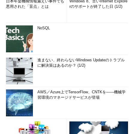
日本年金機構情報漏えい事件でも
Windows 8、古いInternet Explore
悪用された「盲点」とは
rのサポートが終了した日 (1/2)
NoSQL
進まない、終わらないWindows Updateのトラブル
に解決策はあるのか？ (1/2)
AWS／Azure上でTensorFlow、CNTKを――機械学
習環境のマネージドサービスが登場