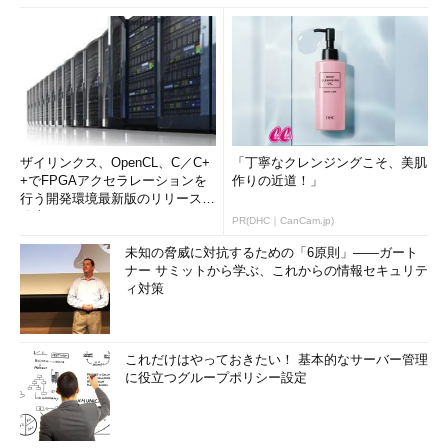
ザイリンクス、OpenCL、C／C+
「丁寧なクレンジングこそ、美肌
+でFPGAアクセラレーションを
作りの近道！」
行う開発環境最新版のリリースを
発表
PR(DHC｜CanCam.jp)
未知の脅威に対抗するための「6原則」――ガート
ナー サミットから学ぶ、これからの情報セキュリテ
ィ対策
これだけはやっておきたい！ 基本的なサーバー管理
に役立つグループポリシー設定