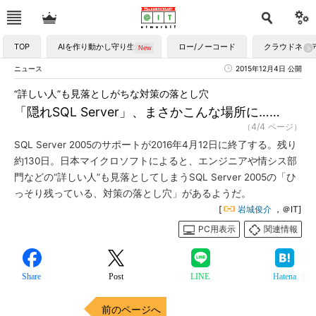
TOP
AIを作り動かし守り生かす
ロー/ノーコード
クラウドネイ
ニュース
2015年12月4日 公開
“詳しい人”も見落としがちな対策の落とし穴
「隠れSQL Server」、まさかこんな場所に……
（4/4 ページ）
SQL Server 2005のサポートが2016年4月12日に終了する。残り
約130日。日本マイクロソフトによると、エンジニアや情シス部
門などの“詳しい人”も見落としてしまうSQL Server 2005の「ひ
っそり残っている、対策の落とし穴」があるようだ。
[
岩城俊介
，＠IT]
PC用表示
関連情報
Share
Post
LINE
Hatena
前のページへ