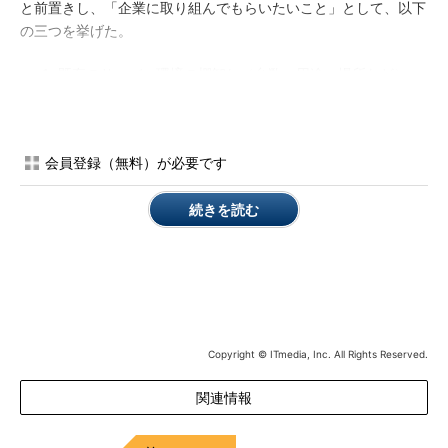
と前置きし、「企業に取り組んでもらいたいこと」として、以下
の三つを挙げた。
既存のサーバー環境の棚卸し（台数、用途、場所など）
移行先の選択（クラウドか、オンプレミスか）
予算とスケジュールの確認（移行に必要な予算と期間）
会員登録（無料）が必要です
続きを読む
SQL Server 2005移行において、企業に取り組ん
でもらいたい三つのこと
Copyright © ITmedia, Inc. All Rights Reserved.
実務としてSQL Server 2005はもう使っていないかもしれな
関連情報
い。ただし、「社内のどこかで人知れず動いている」可能性もあ
る。「ITに詳しいエンジニアやシステム担当の方も、人ごとでは