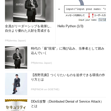
全員がリーダーシップを発揮し、
Hello Python (1/3)
自分より優れた人財を育成する
PR(dentsu Japan)
時代の「最"現場"」に飛び込み、当事者として踏み
込んでいく
PR(dentsu Japan)
【西野亮廣】つくりたいものを追求できる環境の作
り方とは
PR(FINCHI on GOETHE)
DDoS攻撃（Distributed Denial of Service Attack）
とは