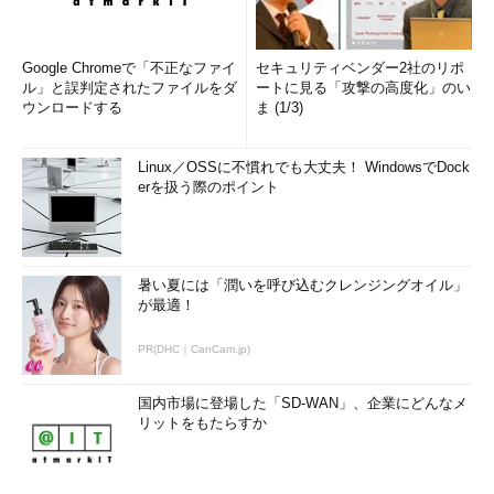
Google Chromeで「不正なファイ
セキュリティベンダー2社のリポ
ル」と誤判定されたファイルをダ
ートに見る「攻撃の高度化」のい
ウンロードする
ま (1/3)
Linux／OSSに不慣れでも大丈夫！ WindowsでDock
erを扱う際のポイント
暑い夏には「潤いを呼び込むクレンジングオイル」
が最適！
PR(DHC｜CanCam.jp)
国内市場に登場した「SD-WAN」、企業にどんなメ
リットをもたらすか