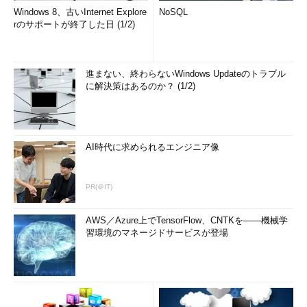
Windows 8、古いInternet Explore
NoSQL
rのサポートが終了した日 (1/2)
進まない、終わらないWindows Updateのトラブル
に解決策はあるのか？ (1/2)
AI時代に求められるエンジニア像
PR(＠IT)
AWS／Azure上でTensorFlow、CNTKを――機械学
習環境のマネージドサービスが登場