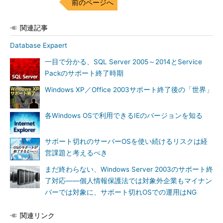
ないという気持ちで、自社経理や人事担当のシステムがどうかも
前のページへ
見てあげてほしい」（日本マイクロソフトの佐藤氏）という。
関連記事
Database Expaert
一目で分かる、SQL Server 2005～2014とService
Packのサポート終了時期
Windows XP／Office 2003サポート終了後の「世界」
移行情報を集約したポータルサイト
、無償の移行
各Windows OSで利用できるIEのバージョンを知る
相談電話窓口も用意する
サポート切れのサーバーOSを使い続けるリスクは経
営課題と考えるべき
まだ終わらない、Windows Server 2003のサポート終
了対応――個人情報保護法では対象外企業もマイナン
バーでは対象に、サポート切れOSでの運用はNG
関連リンク