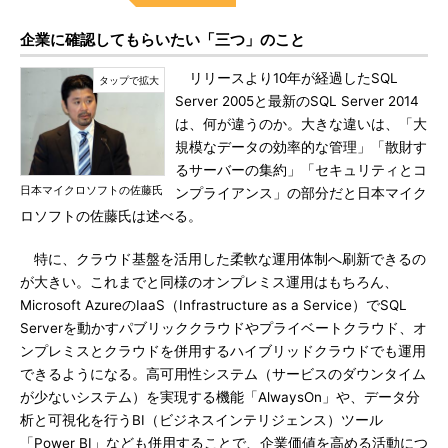
企業に確認してもらいたい「三つ」のこと
リリースより10年が経過したSQL
Server 2005と最新のSQL Server 2014
は、何が違うのか。大きな違いは、「大
規模なデータの効率的な管理」「散財す
るサーバーの集約」「セキュリティとコ
日本マイクロソフトの佐藤氏
ンプライアンス」の部分だと日本マイク
ロソフトの佐藤氏は述べる。
特に、クラウド基盤を活用した柔軟な運用体制へ刷新できるの
が大きい。これまでと同様のオンプレミス運用はもちろん、
Microsoft AzureのIaaS（Infrastructure as a Service）でSQL
Serverを動かすパブリッククラウドやプライベートクラウド、オ
ンプレミスとクラウドを併用するハイブリッドクラウドでも運用
できるようになる。高可用性システム（サービスのダウンタイム
が少ないシステム）を実現する機能「AlwaysOn」や、データ分
析と可視化を行うBI（ビジネスインテリジェンス）ツール
「Power BI」なども併用することで、企業価値を高める活動につ