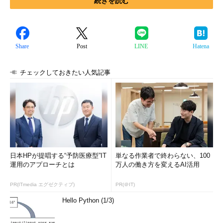
続きを読む
Share
Post
LINE
Hatena
チェックしておきたい人気記事
日本HPが提唱する“予防医療型”IT
単なる作業者で終わらない、100
運用のアプローチとは
万人の働き方を変えるAI活用
PR(ITmedia エグゼクティブ)
PR(＠IT)
Hello Python (1/3)