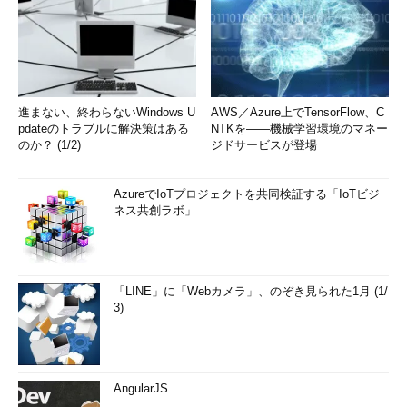
進まない、終わらないWindows U
AWS／Azure上でTensorFlow、C
pdateのトラブルに解決策はある
NTKを――機械学習環境のマネー
のか？ (1/2)
ジドサービスが登場
AzureでIoTプロジェクトを共同検証する「IoTビジ
ネス共創ラボ」
「LINE」に「Webカメラ」、のぞき見られた1月 (1/
3)
AngularJS