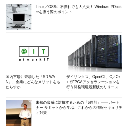
Linux／OSSに不慣れでも大丈夫！ WindowsでDock
erを扱う際のポイント
国内市場に登場した「SD-WA
ザイリンクス、OpenCL、C／C+
N」、企業にどんなメリットをも
+でFPGAアクセラレーションを
たらすか
行う開発環境最新版のリリースを
発表
未知の脅威に対抗するための「6原則」――ガート
ナー サミットから学ぶ、これからの情報セキュリテ
ィ対策