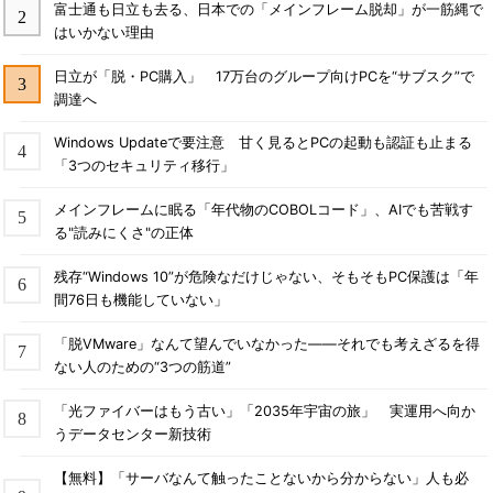
富士通も日立も去る、日本での「メインフレーム脱却」が一筋縄で
はいかない理由
日立が「脱・PC購入」 17万台のグループ向けPCを“サブスク”で
調達へ
Windows Updateで要注意 甘く見るとPCの起動も認証も止まる
「3つのセキュリティ移行」
メインフレームに眠る「年代物のCOBOLコード」、AIでも苦戦す
る"読みにくさ"の正体
残存“Windows 10”が危険なだけじゃない、そもそもPC保護は「年
間76日も機能していない」
「脱VMware」なんて望んでいなかった――それでも考えざるを得
ない人のための“3つの筋道”
「光ファイバーはもう古い」「2035年宇宙の旅」 実運用へ向か
うデータセンター新技術
【無料】「サーバなんて触ったことないから分からない」人も必