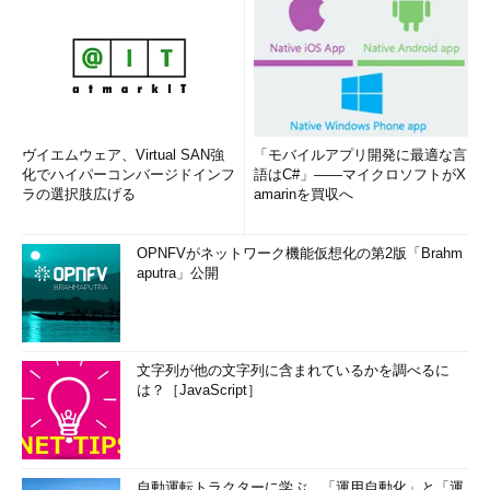
ヴイエムウェア、Virtual SAN強
「モバイルアプリ開発に最適な言
化でハイパーコンバージドインフ
語はC#」――マイクロソフトがX
ラの選択肢広げる
amarinを買収へ
OPNFVがネットワーク機能仮想化の第2版「Brahm
aputra」公開
文字列が他の文字列に含まれているかを調べるに
は？［JavaScript］
自動運転トラクターに学ぶ、「運用自動化」と「運