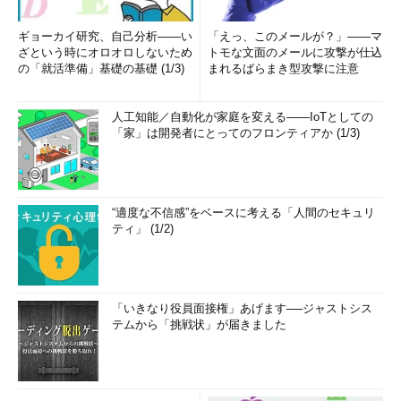
ギョーカイ研究、自己分析――い
「えっ、このメールが？」――マ
ざという時にオロオロしないため
トモな文面のメールに攻撃が仕込
の「就活準備」基礎の基礎 (1/3)
まれるばらまき型攻撃に注意
人工知能／自動化が家庭を変える――IoTとしての
「家」は開発者にとってのフロンティアか (1/3)
“適度な不信感”をベースに考える「人間のセキュリ
ティ」 (1/2)
「いきなり役員面接権」あげます──ジャストシス
テムから「挑戦状」が届きました