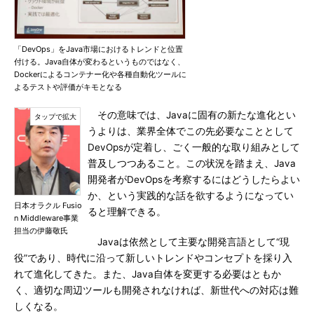
「DevOps」をJava市場におけるトレンドと位置
付ける。Java自体が変わるというものではなく、
Dockerによるコンテナー化や各種自動化ツールに
よるテストや評価がキモとなる
その意味では、Javaに固有の新たな進化とい
うよりは、業界全体でこの先必要なこととして
DevOpsが定着し、ごく一般的な取り組みとして
普及しつつあること。この状況を踏まえ、Java
開発者がDevOpsを考察するにはどうしたらよい
か、という実践的な話を欲するようになってい
日本オラクル Fusio
ると理解できる。
n Middleware事業
担当の伊藤敬氏
Javaは依然として主要な開発言語として“現
役”であり、時代に沿って新しいトレンドやコンセプトを採り入
れて進化してきた。また、Java自体を変更する必要はともか
く、適切な周辺ツールも開発されなければ、新世代への対応は難
しくなる。