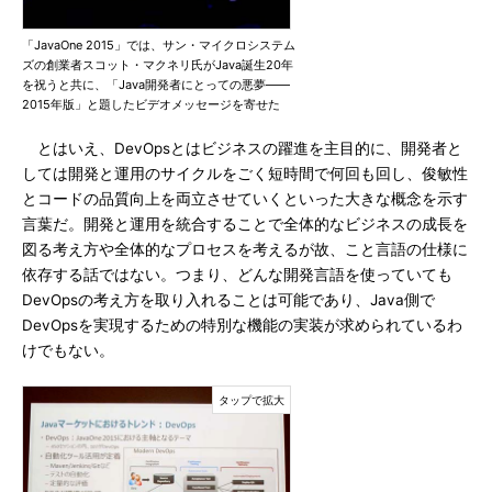
「JavaOne 2015」では、サン・マイクロシステム
ズの創業者スコット・マクネリ氏がJava誕生20年
を祝うと共に、「Java開発者にとっての悪夢――
2015年版」と題したビデオメッセージを寄せた
とはいえ、DevOpsとはビジネスの躍進を主目的に、開発者と
しては開発と運用のサイクルをごく短時間で何回も回し、俊敏性
とコードの品質向上を両立させていくといった大きな概念を示す
言葉だ。開発と運用を統合することで全体的なビジネスの成長を
図る考え方や全体的なプロセスを考えるが故、こと言語の仕様に
依存する話ではない。つまり、どんな開発言語を使っていても
DevOpsの考え方を取り入れることは可能であり、Java側で
DevOpsを実現するための特別な機能の実装が求められているわ
けでもない。