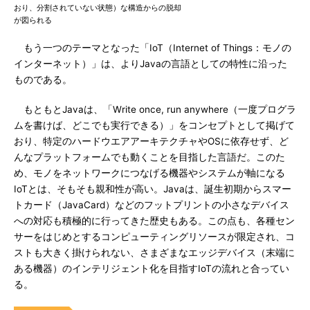
おり、分割されていない状態）な構造からの脱却
が図られる
もう一つのテーマとなった「IoT（Internet of Things：モノの
インターネット）」は、よりJavaの言語としての特性に沿った
ものである。
もともとJavaは、「Write once, run anywhere（一度プログラ
ムを書けば、どこでも実行できる）」をコンセプトとして掲げて
おり、特定のハードウエアアーキテクチャやOSに依存せず、ど
んなプラットフォームでも動くことを目指した言語だ。このた
め、モノをネットワークにつなげる機器やシステムが軸になる
IoTとは、そもそも親和性が高い。Javaは、誕生初期からスマー
トカード（JavaCard）などのフットプリントの小さなデバイス
への対応も積極的に行ってきた歴史もある。この点も、各種セン
サーをはじめとするコンピューティングリソースが限定され、コ
ストも大きく掛けられない、さまざまなエッジデバイス（末端に
ある機器）のインテリジェント化を目指すIoTの流れと合ってい
る。