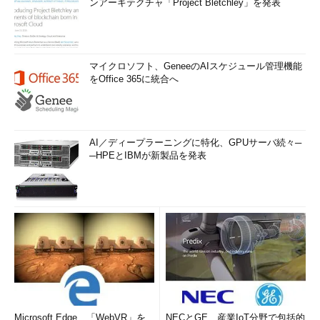
ンアーキテクチャ「Project Bletchley」を発表
マイクロソフト、GeneeのAIスケジュール管理機能
をOffice 365に統合へ
AI／ディープラーニングに特化、GPUサーバ続々─
─HPEとIBMが新製品を発表
Microsoft Edge、「WebVR」を
NECとGE、産業IoT分野で包括的