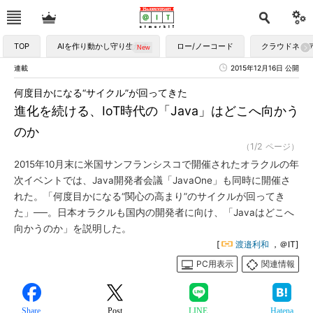
TOP
AIを作り動かし守り生かす
ロー/ノーコード
クラウドネイ
連載
2015年12月16日 公開
何度目かになる“サイクル”が回ってきた
進化を続ける、IoT時代の「Java」はどこへ向かう
のか
（1/2 ページ）
2015年10月末に米国サンフランシスコで開催されたオラクルの年
次イベントでは、Java開発者会議「JavaOne」も同時に開催さ
れた。「何度目かになる“関心の高まり”のサイクルが回ってき
た」──。日本オラクルも国内の開発者に向け、「Javaはどこへ
向かうのか」を説明した。
[
渡邉利和
，＠IT]
PC用表示
関連情報
Share
Post
LINE
Hatena