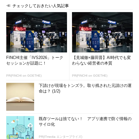
チェックしておきたい人気記事
FINCHI主催「IVS2026」トーク
【見城徹×藤田晋】AI時代でも変
セッションが話題に！
わらない経営者の本質
PR(FINCHI on GOETHE)
PR(FINCHI on GOETHE)
下請けが現場をトンズラ。取り残された元請けの運
命は？ (1/2)
既存ツールは捨てない！ アプリ連携で防ぐ情報の
サイロ化
PR(ITmedia エンタープライズ)