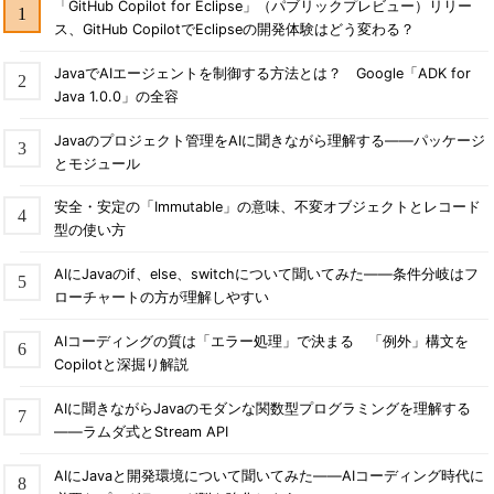
「GitHub Copilot for Eclipse」（パブリックプレビュー）リリー
ス、GitHub CopilotでEclipseの開発体験はどう変わる？
JavaでAIエージェントを制御する方法とは？ Google「ADK for
Java 1.0.0」の全容
Javaのプロジェクト管理をAIに聞きながら理解する――パッケージ
とモジュール
安全・安定の「Immutable」の意味、不変オブジェクトとレコード
型の使い方
AIにJavaのif、else、switchについて聞いてみた――条件分岐はフ
ローチャートの方が理解しやすい
AIコーディングの質は「エラー処理」で決まる 「例外」構文を
Copilotと深掘り解説
AIに聞きながらJavaのモダンな関数型プログラミングを理解する
――ラムダ式とStream API
AIにJavaと開発環境について聞いてみた――AIコーディング時代に