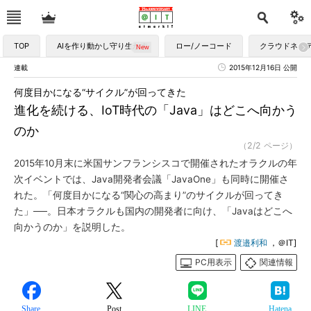
TOP
AIを作り動かし守り生かす
ロー/ノーコード
クラウドネイ
連載
2015年12月16日 公開
何度目かになる“サイクル”が回ってきた
進化を続ける、IoT時代の「Java」はどこへ向かう
のか
（2/2 ページ）
2015年10月末に米国サンフランシスコで開催されたオラクルの年
次イベントでは、Java開発者会議「JavaOne」も同時に開催さ
れた。「何度目かになる“関心の高まり”のサイクルが回ってき
た」──。日本オラクルも国内の開発者に向け、「Javaはどこへ
向かうのか」を説明した。
[
渡邉利和
，＠IT]
PC用表示
関連情報
Share
Post
LINE
Hatena