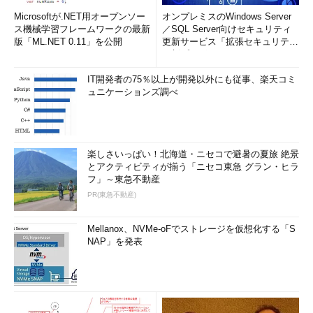
Microsoftが.NET用オープンソー
オンプレミスのWindows Server
ス機械学習フレームワークの最新
／SQL Server向けセキュリティ
版「ML.NET 0.11」を公開
更新サービス「拡張セキュリティ
更新プログ...
IT開発者の75％以上が開発以外にも従事、楽天コミ
ュニケーションズ調べ
楽しさいっぱい！北海道・ニセコで避暑の夏旅 絶景
とアクティビティが揃う「ニセコ東急 グラン・ヒラ
フ」～東急不動産
PR(東急不動産)
Mellanox、NVMe-oFでストレージを仮想化する「S
NAP」を発表