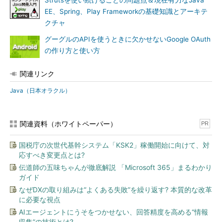
Strutsを使い続けることの問題点＆現在有力なJava
EE、Spring、Play Frameworkの基礎知識とアーキテ
クチャ
グーグルのAPIを使うときに欠かせないGoogle OAuth
の作り方と使い方
関連リンク
Java（日本オラクル）
関連資料（ホワイトペーパー）
PR
国税庁の次世代基幹システム「KSK2」稼働開始に向けて、対
応すべき変更点とは?
伝道師の五味ちゃんが徹底解説 「Microsoft 365」まるわかり
ガイド
なぜDXの取り組みは“よくある失敗”を繰り返す? 本質的な改革
に必要な視点
AIエージェントにうそをつかせない、回答精度を高める“情報
収集”の技術とは?