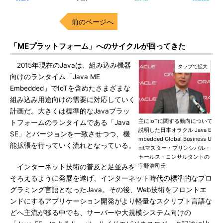
前のページへ
「MEプラットフォーム」へのサイクルが回ってきた
2015年現在のJavaは、組み込み機器
向けのランタイム「Java ME
Embedded」でIoTを含めたさまざまな
組み込み用途向けの需要に対応していく
計画だ。大きくは標準的なJavaプラッ
主にIoTに関する動向について
トフォームのランタイムである「Java
説明した日本オラクル Java E
SE」とバージョンを一致させつつ、機
mbedded Global Business U
能拡張を行っていく流れとなっている。
nitマスター・プリンシパル・
セールス・コンサルタントの
宇野浩司氏
インターネット技術の普及と足並みを
そろえるように発展を遂げ、インターネット時代の標準的なプロ
グラミング言語となったJava。その後、Web技術をフロントエ
ンドにするアプリケーション開発がより軽量なスクリプト言語な
どへ主流が移る中でも、サーバーや大規模システム向けの