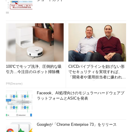
100℃でモップ洗浄、圧倒的な吸
CI/CDパイプラインを妨げない形
引力…今注目のロボット掃除機
でセキュリティを実現すれば、
「開発者や運用担当者に嫌われな
いWAF」は可能か
PR(Dreame)
Faceook、AI処理向けのモジュラーハードウェアプ
ラットフォームとASICを発表
Googleが「Chrome Enterprise 73」をリリース