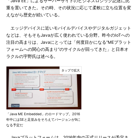
「Java EE」によるサーバーサイドのビジネスロジック記述に比
重を置いてきた。その時、その状況に応じて柔軟に立ち位置を変
えながら歴史が続いている。
エッジデバイスに近いモバイルデバイスやデジタルガジェット
などは、そもそもJavaが広く使われている分野。昨今のIoTへの
注目の高まりは、Javaにとっては「何度目かになる“MEプラット
フォームへの関心の高まり”のサイクルが回ってきた」と日本オ
ラクルの宇野氏は述べる。
「Java ME Embedded」のロードマップ。2016
年中にはSEと足並みをそろえてバージョンが9に
なる予定だ
Javaプラットフォームは、2016年内の正式リリースが予定さ