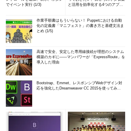
でイベント実行 (1/3)
と活用を効率化する4つのアプリ
(1/3)
作業手順書はもういらない！ Puppetにおける自動
化の定義書「マニフェスト」の書き方と基礎文法ま
とめ (1/5)
高速で安全、安定した専用線接続が理想のシステム
構築のカギに――マンパワーが「ExpressRoute」を
導入した理由
Bootstrap、Emmet、レスポンシブWebデザイン対
応を強化したDreamweaver CC 2015を使ってみ...