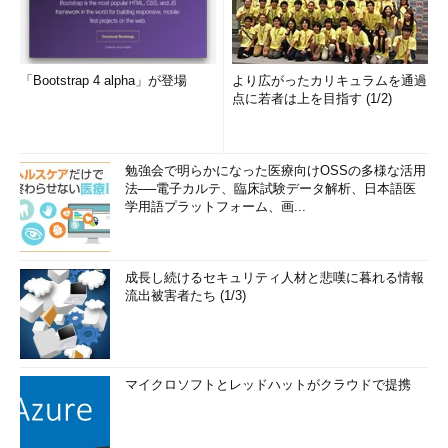
「Bootstrap 4 alpha」が登場
より広がったカリキュラムを通過
点に若者は上を目指す (1/2)
勉強会で明らかになった医療向けOSSの多様な活用
法──電子カルテ、臨床試験データ解析、日本語医
学用語プラットフォーム、画...
成長し続けるセキュリティ人材と悲嘆に暮れる情報
流出被害者たち (1/3)
マイクロソフトとレッドハットがクラウドで提携