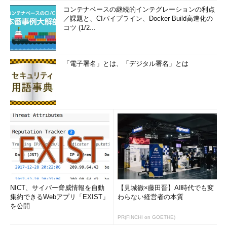
コンテナベースの継続的インテグレーションの利点
／課題と、CIパイプライン、Docker Build高速化の
コツ (1/2...
「電子署名」とは、「デジタル署名」とは
NICT、サイバー脅威情報を自動
【見城徹×藤田晋】AI時代でも変
集約できるWebアプリ「EXIST」
わらない経営者の本質
を公開
PR(FINCHI on GOETHE)