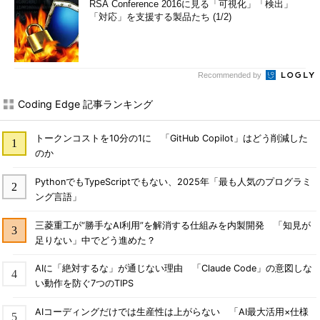
RSA Conference 2016に見る「可視化」「検出」
「対応」を支援する製品たち (1/2)
Recommended by
Coding Edge 記事ランキング
トークンコストを10分の1に 「GitHub Copilot」はどう削減した
のか
PythonでもTypeScriptでもない、2025年「最も人気のプログラミ
ング言語」
三菱重工が“勝手なAI利用”を解消する仕組みを内製開発 「知見が
足りない」中でどう進めた？
AIに「絶対するな」が通じない理由 「Claude Code」の意図しな
い動作を防ぐ7つのTIPS
AIコーディングだけでは生産性は上がらない 「AI最大活用×仕様