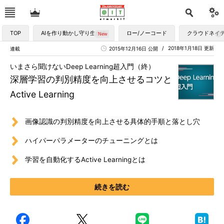
TOP
AIを作り動かし守り生かす
ロー/ノーコード
クラウドネイ
2018年1月18日 更新
連載
2015年12月16日 公開
いまさら聞けないDeep Learning超入門（終）
深層学習の判別精度を向上させるコツと
Active Learning
画像認識の判別精度を向上させる具体的手順と落とし穴
ハイパーパラメーターのチューニングとは
学習を自動化するActive Learningとは
続きを読む