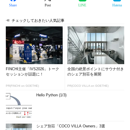
Share
Post
LINE
Hatena
チェックしておきたい人気記事
FINCHI主催「IVS2026」トーク
全国の絶景ポイントにサウナ付き
セッションが話題に！
のシェア別荘を展開
PR(FINCHI on GOETHE)
PR(COCO VILLA on GOETHE)
Hello Python (1/3)
シェア別荘「COCO VILLA Owners」3選