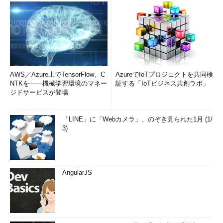
AWS／Azure上でTensorFlow、C
AzureでIoTプロジェクトを共同検
NTKを――機械学習環境のマネー
証する「IoTビジネス共創ラボ」
ジドサービスが登場
「LINE」に「Webカメラ」、のぞき見られた1月 (1/
3)
AngularJS