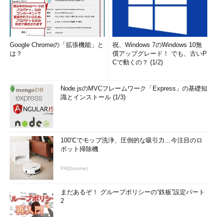
Google Chromeの「拡張機能」と
祝、Windows 7のWindows 10無
は？
償アップグレード！ でも、古いP
Cで動くの？ (1/2)
Node.jsのMVCフレームワーク「Express」の基礎知
識とインストール (1/3)
100℃でモップ洗浄、圧倒的な吸引力…今注目のロ
ボット掃除機
PR(Dreame)
まだあるぞ！ グループポリシーの“鉄板”設定パート
2