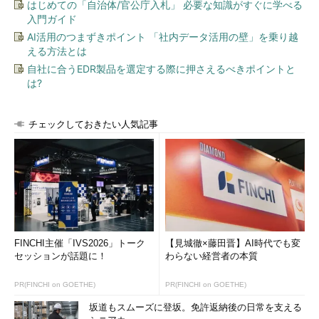
はじめての「自治体/官公庁入札」 必要な知識がすぐに学べる
ダイナミック
自動
されない
入門ガイド
スティッキー
自動
される
AI活用のつまずきポイント 「社内データ活用の壁」を乗り越
MACアドレスの学習方法
える方法とは
自社に合うEDR製品を選定する際に押さえるべきポイントと
Errdisable
は?
違反モードとしてshutdownを選択した場合、セキュリティ違
反を検出すると、そのポートはErrdisable状態となります。
チェックしておきたい人気記事
Errdisable状態からは、ケーブルを抜き挿ししても自動復旧はし
ません。ポートを復旧するためには、shutdownコマンドで一度
ポートを無効化し、その後no shutdownコマンドをあらためて対
象ポートに設定します。
ポートセキュリティの設定コマンド
FINCHI主催「IVS2026」トーク
【見城徹×藤田晋】AI時代でも変
ポートセキュリティを設定するには次のようにします。
セッションが話題に！
わらない経営者の本質
Switch
>
PR(FINCHI on GOETHE)
PR(FINCHI on GOETHE)
Switch
# configure terminal
坂道もスムーズに登坂。免許返納後の日常を支える
Switch
(
config
)#
interface
GigabitEthernet0
/
1