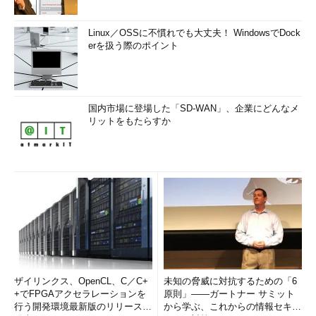
Linux／OSSに不慣れでも大丈夫！ WindowsでDock
erを扱う際のポイント
国内市場に登場した「SD-WAN」、企業にどんなメ
リットをもたらすか
ザイリンクス、OpenCL、C／C+
未知の脅威に対抗するための「6
+でFPGAアクセラレーションを
原則」――ガートナー サミット
行う開発環境最新版のリリースを
から学ぶ、これからの情報セキュ