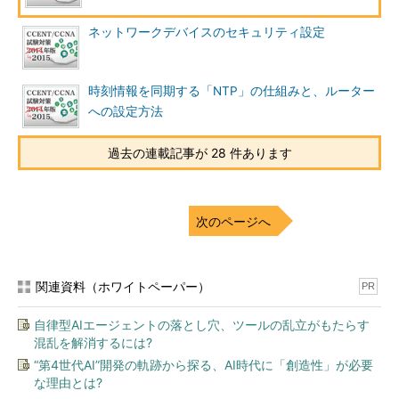
ポートセキュリティを設定したスイッチは、接続されているデ
ネットワークデバイスのセキュリティ設定
バイスのMACアドレスを基に、そのデバイスが信頼できるもの
かどうかを判断します。スイッチのポートで受信したフレーム中
の送信元MACアドレスと、ポートセキュリティで設定したMAC
時刻情報を同期する「NTP」の仕組みと、ルーター
アドレスの値を比較します。両者のMACアドレスが同じであれ
への設定方法
ば、信頼できるデバイスであると判断して、そのMACアドレス
からの通信を許可します。MACアドレスが異なる場合は、前述
過去の連載記事が 28 件あります
のセキュリティ違反の状態となります。
スイッチへの「信頼できるMACアドレス」の登録方法には、
次のページへ
手動で設定する方法（スタティック）、デバイスが接続されてい
る間だけ動的にMACアドレスを取得する方法（ダイナミッ
ク）、動的にMACアドレスを学習した後にconfigファイルに
関連資料（ホワイトペーパー）
PR
MACアドレスを保存する方法（スティッキー）の3種類がありま
す。
自律型AIエージェントの落とし穴、ツールの乱立がもたらす
混乱を解消するには?
種類
設定方法
configに保存
“第4世代AI”開発の軌跡から探る、AI時代に「創造性」が必要
な理由とは?
スタティック
手動
される