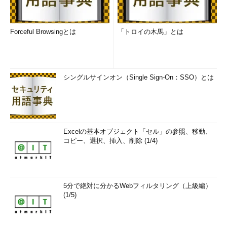
した。
Forceful Browsingとは
「トロイの木馬」とは
シングルサインオン（Single Sign-On：SSO）とは
フラッシュとHDDのTCOの差は急速に縮まってい
る。4年間のTCOのため不確定な要素が多いのは勘
案すべきだが、2017年にはフラッシュが逆転し、
Excelの基本オブジェクト「セル」の参照、移動、
2020年にはその差が7倍まで開くと予測している
コピー、選択、挿入、削除 (1/4)
（出典：Wikibon 2015 / Evolution of All-Flash A
rray Architectures）
Hadoop開発プロジェクトのコミッターである鯵坂明氏は、
Hadoopで今後改善される項目に、「メンテナンスリリースの継
5分で絶対に分かるWebフィルタリング（上級編）
続」「Java 8／9対応」「（GPGPUやフラッシュストレージなど
(1/5)
の新たなハードウェアの利用を意識した）さらなる高速な処理基
盤の実現」を挙げました。また、「Hadoopの開発者をもっと増