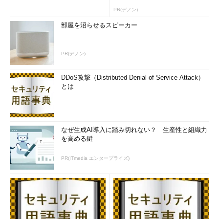
準言語「Apache SystemML」や「TensorFlow」などがありま
PR(デノン)
す。Apache SystemMLやTensorFlowは、CPUだけではなく
部屋を沼らせるスピーカー
GPGPUやFPGAなどのリソースも利用できるため、小沢氏は「今
後YARNは、GPGPUやFPGAを含むさまざまな計算リソースを扱
えるような“データセンターOS”としてさらなる進化を遂げてい
PR(デノン)
く」と見ているようです。
DDoS攻撃（Distributed Denial of Service Attack）
また、Hadoopはハードウェアの進化とも比例して発展してい
とは
ます。例えばデータベースと分析基盤のストレージを、これまで
のHDDから高速なフラッシュ（SSD）に置き換える動きが加速し
ています。調査会社Wikibonの資料によると、HDDとフラッシュ
における今後4年間のTCOは2016年に同等となり、2017年には逆
なぜ生成AI導入に踏み切れない？ 生産性と組織力
転、そして2020年には約7倍まで開くと予測されています。フラ
を高める鍵
ッシュの容量単価はまだ高額ですが、圧倒的な速度差が寄与する
PR(ITmedia エンタープライズ)
生産性や競争力強化への効果、人件費や電力、ラックスペースの
圧縮といった運用全体のコストで換算すると、その差は急速に縮
まると見られています。Hadoopはこうしたストレージ市場の動
向を踏まえ、HDFSにデータを書き込むときにも、高速に処理し
たいデータはフラッシュへ、そうでないものはHDDへ、というよ
うに優先度に応じて書き込み先を使い分けられる機能が備わりま