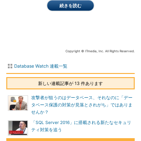
Distributed File System）」と、並列分散処理を行う
続きを読む
「MapReduce」で構成されます。
（参考記事）
テキストマイニングで始
める実践Hadoop活用（2）：実践！
「MapReduceでテキストマイニン
グ」徹底解説
Copyright © ITmedia, Inc. All Rights Reserved.
（参考記事）
Hadoopは「難しい・遅
Database Watch 連載一覧
い・使えない」？ 越えられない壁が
ある理由と打開策を整理する
新しい連載記事が 13 件あります
（参考記事）
Apache Sparkに注力す
るIBM、目指すは「データ分析のOS」
攻撃者が狙うのはデータベース、それなのに「デー
タベース保護の対策が見落とされがち」ではありま
（参考記事）
GoogleのMapReduceア
せんか？
ルゴリズムをJavaで理解する
「SQL Server 2016」に搭載される新たなセキュリ
近年は、Hadoopの関連プロダクトであるリソース管理機構
ティ対策を追う
「YARN（Yet Another Resource Negotiator）」も急速に広まっ