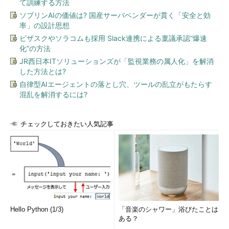
て訓練する方法
坂明氏（NTTデータ）（写真＝左）
ソブリンAIの価値は? 国産サーバベンダーが貫く「安全と効
この他にも、Hadoop環境で動くミドルウェアが幾つも登場し
率」の設計思想
ています。例えばバッチ処理のフレームワーク「Apache
ビザスクやソラコムも採用 Slack連携による稟議承認“爆速
化”の方法
Tez」、クエリ記述言語の「Apache Pig」、ワークフロー管理エ
ンジン「Apache oozie」、NoSQLデータベース「Apache
JR西日本ITソリューションズが「監視業務の属人化」を解消
した方法とは?
HBase」、リアルタイム分析基盤「Apache Storm」などです。
Hadoopのエコシステムが急速に広がっていると小沢氏らは述べ
自律型AIエージェントの落とし穴、ツールの乱立がもたらす
混乱を解消するには?
ています。
インタフェースはどうでしょうか。当初、Hadoopのデータを
チェックしておきたい人気記事
扱うには「MapReduceのAPI」が必要でした。しかし、
「MapReduceはプログラミングが難しい。SQLのように扱いた
い」という要望が急増したことから、近年では、バッチ処理では
「SQLに似た言語で行う」ことが主流になりつつあります。例え
ば「HiveQL」「Pig Latin」「Spark DataFrame」などのクエリ
言語が挙げられます。
Hello Python (1/3)
「音楽のシャワー」浴びたことは
他にも、バッチ処理とストリーミング処理を透過的に扱える言
ある？
語「Apache Flink」や「DataFlow」、機械学習に特化した高水