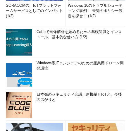
SORACOMの、IoTプラットフォ
Windows 10のトラブルシューテ
ームサービスとしてのインパクト
ィング事例──未知のポリシー設
(1/2)
定を探せ！ (1/2)
Caffeで画像解析を始めるための基礎知識とインス
トール、基本的な使い方 (1/2)
Windows系ITエンジニアのための産業用ドローン開
発環境
日本発のセキュリティ会議、新機軸とIoTと、今後
の広がりと