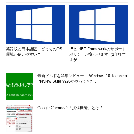
やし、コミュニティーをもっと盛り上げたい」と話し、今後のデ
ータ分析の需要増を見越した積極的な導入支援も行っていく考え
を示しました。
当日はヤフーの遠藤禎士氏も登壇し、月間649億PV（ページビ
ュー）、秒間5万アクセスがある大規模サイト「Yahoo！
Japan」が活用するデータ分析プラットフォームが示されまし
た。現状、RDBには「MySQL」（実質は、MySQLを改良した商
英語版と日本語版、どっちのOS
IEと.NET Frameworkのサポート
環境が使いやすい？
ポリシーが変わります（1年後で
用DB「Percona」）や「Oracle Database」、データウェアハウ
すが……）
スには「Teradata」、KVS（Key Value Store）には
「Cassandra」などを多様に組み合わせており、今後、コスト効
最新ビルドを詳細レビュー！ Windows 10 Technical
果を高めるために「Open Compute Project（OCP）」に基づく
Preview Build 9926がやってきた ...
製品で構成した大規模なHadoop／Spark環境も広げていく予定
としています。同社はデータ容量や処理要求の増加と比例し、ビ
ッグデータの活用に必要なハードウェア処理性能も増えているこ
とから、インフラ面におけるコスト削減を課題としていました。
Google Chromeの「拡張機能」とは？
なんでも3000台のHadoopクラスタをわずか8カ月で使い切って
しまったそうです。
（参考記事）
ヤフー、Open Compute