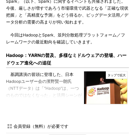
Spark」（以下、Spark）に関するイベントも共催されました。
今後、厳しさが増すであろう市場環境で武器となる「正確な現状
把握」と「高精度な予測」をどう得るか、ビッグデータ活用／デ
ータ分析の需要の高まりが伺い知れます。
今回はHadoopとSpark、並列分散処理プラットフォーム／フ
レームワークの最近動向を確認していきます。
Hadoop：YARNの普及、多様なミドルウェアの登場、ハー
ドウェア進化への追従
基調講演の冒頭に登壇した、日本
Hadoopユーザー会の濱野賢一朗氏
（NTTデータ）は「“Hadoop”は、一つ
のものではなくなった」と活用シーンが
多様化する実情に触れながら、「分散処
日本Hadoopユーザー会（NT
理はまだまだ進化、変化、浸透してい
Tデータ）の濱野賢一朗氏
く。これからだ」と述べました。
会員登録（無料）が必要です
Hadoopは、主に分散ファイルシステム「HDFS（Hadoop