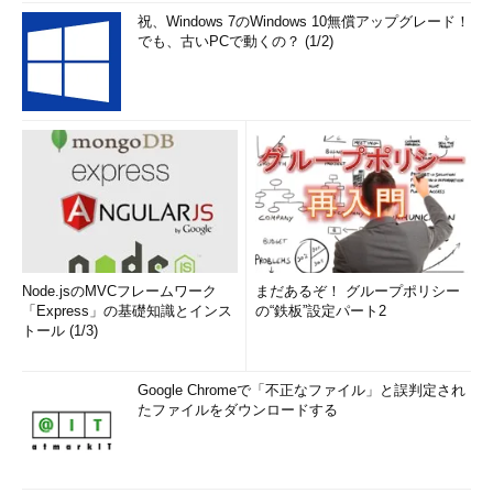
Project仕様の大規模インフラ基盤を
祝、Windows 7のWindows 10無償アップグレード！
でも、古いPCで動くの？ (1/2)
構築
（参考記事）
米アップルも参加する
Open Compute Projectが新たな段階
に
こうした課題解決のためのチューニングや、OCPに準拠したハ
ードウェアを用いるといった各種の最適化を図りつつ、遠藤氏は
今後を見据えたアプローチも示しました。「これからは“USE”か
ら“MAKE”へ」──。ユーザー企業も、使うだけではなく開発にも
Node.jsのMVCフレームワーク
まだあるぞ！ グループポリシー
積極的に関わる。開発に携わることで、自らが抱える課題を根源
「Express」の基礎知識とインス
の“鉄板”設定パート2
的に解決するという考え方です。何よりも「コミュニティーに貢
トール (1/3)
献していきたい」という気持ちが動機となっていると強調しまし
た。
Google Chromeで「不正なファイル」と誤判定され
たファイルをダウンロードする
Sparkは、テイラー・スウィフトか北川景子か