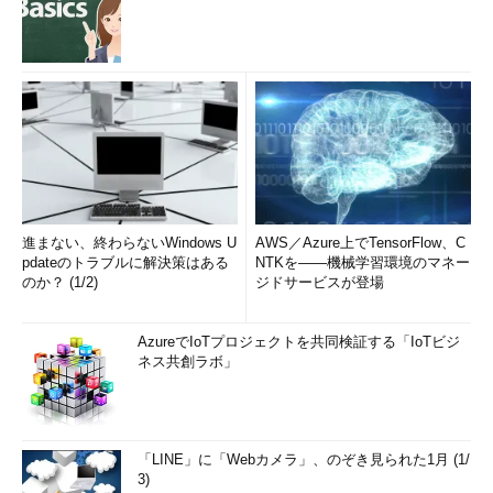
進まない、終わらないWindows U
AWS／Azure上でTensorFlow、C
pdateのトラブルに解決策はある
NTKを――機械学習環境のマネー
のか？ (1/2)
ジドサービスが登場
AzureでIoTプロジェクトを共同検証する「IoTビジ
ネス共創ラボ」
「LINE」に「Webカメラ」、のぞき見られた1月 (1/
3)