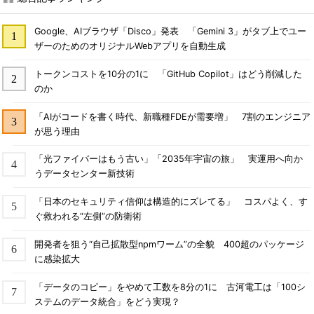
Google、AIブラウザ「Disco」発表 「Gemini 3」がタブ上でユー
ザーのためのオリジナルWebアプリを自動生成
トークンコストを10分の1に 「GitHub Copilot」はどう削減した
のか
「AIがコードを書く時代、新職種FDEが需要増」 7割のエンジニア
が思う理由
「光ファイバーはもう古い」「2035年宇宙の旅」 実運用へ向か
うデータセンター新技術
「日本のセキュリティ信仰は構造的にズレてる」 コスパよく、す
ぐ救われる“左側”の防衛術
開発者を狙う“自己拡散型npmワーム”の全貌 400超のパッケージ
に感染拡大
「データのコピー」をやめて工数を8分の1に 古河電工は「100シ
ステムのデータ統合」をどう実現？