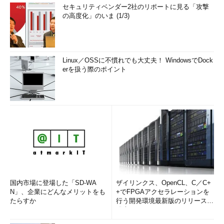
セキュリティベンダー2社のリポートに見る「攻撃
の高度化」のいま (1/3)
Linux／OSSに不慣れでも大丈夫！ WindowsでDock
erを扱う際のポイント
国内市場に登場した「SD-WA
ザイリンクス、OpenCL、C／C+
N」、企業にどんなメリットをも
+でFPGAアクセラレーションを
たらすか
行う開発環境最新版のリリースを
発表