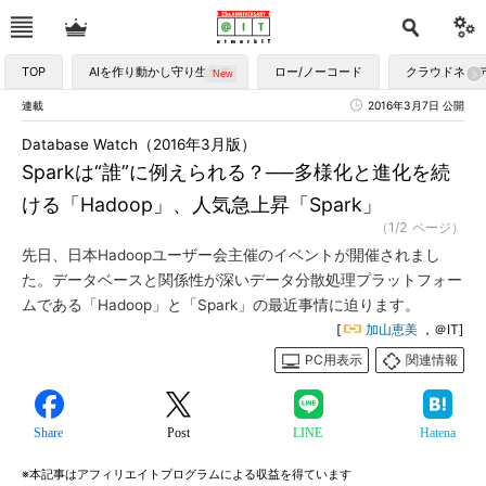
TOP
AIを作り動かし守り生かす
ロー/ノーコード
クラウドネイ
連載
2016年3月7日 公開
Database Watch（2016年3月版）
Sparkは“誰”に例えられる？──多様化と進化を続
ける「Hadoop」、人気急上昇「Spark」
（1/2 ページ）
先日、日本Hadoopユーザー会主催のイベントが開催されまし
た。データベースと関係性が深いデータ分散処理プラットフォー
ムである「Hadoop」と「Spark」の最近事情に迫ります。
[
加山恵美
，＠IT]
PC用表示
関連情報
Share
Post
LINE
Hatena
※本記事はアフィリエイトプログラムによる収益を得ています