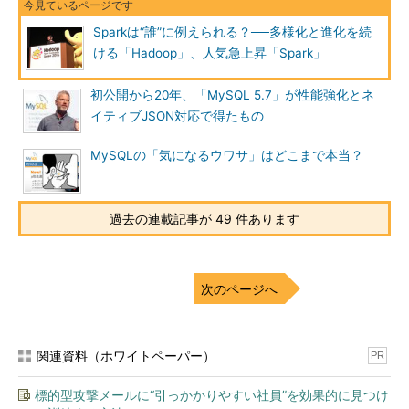
ています。イベントのアンケート結果では、回答者の約6割が既
に使っていると答えたそうです。
Sparkは“誰”に例えられる？──多様化と進化を続
ける「Hadoop」、人気急上昇「Spark」
もともとYARNは、メモリやCPUなどのリソース管理を行うも
のでした。しかし、近年は処理系のマスターも管理できるように
初公開から20年、「MySQL 5.7」が性能強化とネ
発展し、多様な分散アプリケーションを実行するための基盤とな
イティブJSON対応で得たもの
りつつあります。Hadoopコミッターの小沢健史氏は、「（YARN
が出てきたことで、）得意なことを、得意なものに任せる環境が
MySQLの「気になるウワサ」はどこまで本当？
整ってきた」と現状を説明しました。
過去の連載記事が 49 件あります
次のページへ
関連資料（ホワイトペーパー）
PR
Hadoopコミッターの小沢健史氏（NTTソフトウ
標的型攻撃メールに“引っかかりやすい社員”を効果的に見つけ
ェアイノベーションセンタ）（写真＝右）と、鯵