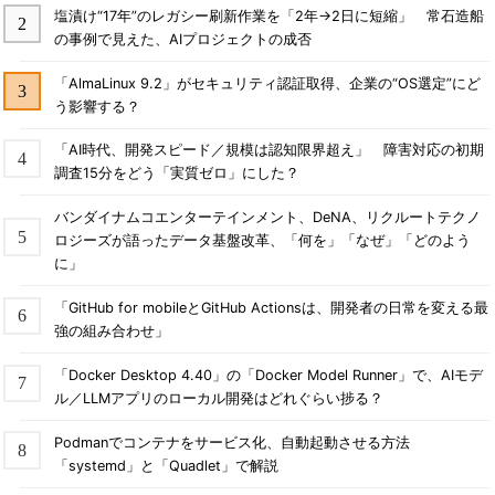
塩漬け“17年”のレガシー刷新作業を「2年→2日に短縮」 常石造船
の事例で見えた、AIプロジェクトの成否
「AlmaLinux 9.2」がセキュリティ認証取得、企業の“OS選定”にど
う影響する？
「AI時代、開発スピード／規模は認知限界超え」 障害対応の初期
調査15分をどう「実質ゼロ」にした？
バンダイナムコエンターテインメント、DeNA、リクルートテクノ
ロジーズが語ったデータ基盤改革、「何を」「なぜ」「どのよう
に」
「GitHub for mobileとGitHub Actionsは、開発者の日常を変える最
強の組み合わせ」
「Docker Desktop 4.40」の「Docker Model Runner」で、AIモデ
ル／LLMアプリのローカル開発はどれぐらい捗る？
Podmanでコンテナをサービス化、自動起動させる方法
「systemd」と「Quadlet」で解説