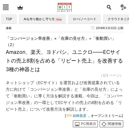
TOP
AIを作り動かし守り生かす
ロー/ノーコード
クラウドネイ
連載
2016年3月22日 公開
「コンバージョン率改善」×「在庫の見せ方」=「衝動買い」
（2）
Amazon、楽天、ヨドバシ、ユニクロ――ECサイ
トの売上8割を占める「リピート売上」を改善する
3種の神器とは
（3/3 ページ）
ネットショップ（ECサイト）を運営および改善提案されている
方に向けて「コンバージョン率改善」と「在庫の見せ方」によっ
て「衝動買い」に導く方法を解説する連載。今回は、「コンバー
ジョン率改善」の一環としてECサイトの売上の8割を占める「リ
ピート売上」について改善方法を解説します。
[
岩崎善彦
，オープンストリーム]
PC用表示
関連情報