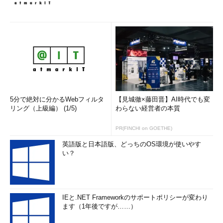
5分で絶対に分かるWebフィルタ
【見城徹×藤田晋】AI時代でも変
リング（上級編） (1/5)
わらない経営者の本質
PR(FINCHI on GOETHE)
英語版と日本語版、どっちのOS環境が使いやす
い？
IEと.NET Frameworkのサポートポリシーが変わり
ます（1年後ですが……）