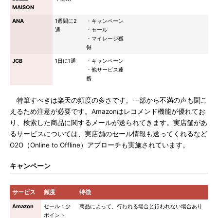
MAISON
ANA
1週間に2
・キャンペーン
通
・セール
・マイレージ獲
得
JCB
1日に1通
・キャンペーン
・他サービス連
携
特筆すべきは楽天の頻度の多さです。一部から不満の声も聞こ
えるため注意が必要です。Amazonはレコメンド機能が優れてお
り、検索した商品に関するメールが送られてきます。実店舗があ
るサービスについては、実店舗のセール情報も送ってくれるなど
O2O（Online to Offline）アプローチも実施されています。
キャンペーン
サービス
頻度
特徴
Amazon
セール：少
商品によって、行われる場合と行われない場合あり
ポイント