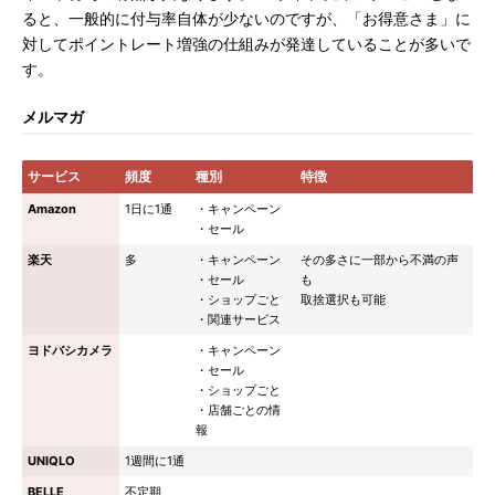
ると、一般的に付与率自体が少ないのですが、「お得意さま」に
対してポイントレート増強の仕組みが発達していることが多いで
す。
メルマガ
サービス
頻度
種別
特徴
Amazon
1日に1通
・キャンペーン
・セール
楽天
多
・キャンペーン
その多さに一部から不満の声
・セール
も
・ショップごと
取捨選択も可能
・関連サービス
ヨドバシカメラ
・キャンペーン
・セール
・ショップごと
・店舗ごとの情
報
UNIQLO
1週間に1通
BELLE
不定期