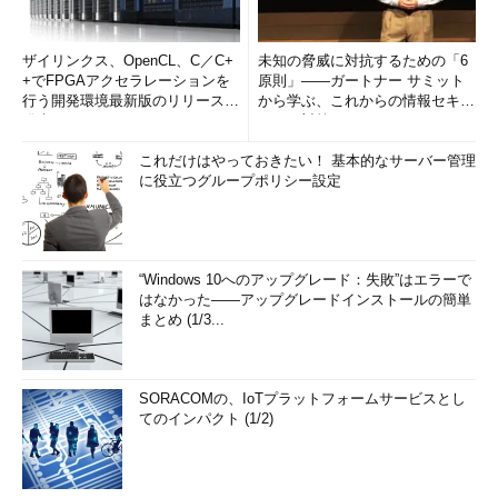
ザイリンクス、OpenCL、C／C+
未知の脅威に対抗するための「6
+でFPGAアクセラレーションを
原則」――ガートナー サミット
行う開発環境最新版のリリースを
から学ぶ、これからの情報セキュ
発表
リティ対策
これだけはやっておきたい！ 基本的なサーバー管理
に役立つグループポリシー設定
“Windows 10へのアップグレード：失敗”はエラーで
はなかった――アップグレードインストールの簡単
まとめ (1/3...
SORACOMの、IoTプラットフォームサービスとし
てのインパクト (1/2)