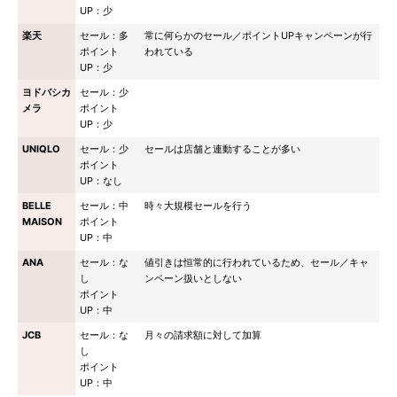
UP：少
楽天
セール：多
常に何らかのセール／ポイントUPキャンペーンが行
ポイント
われている
UP：少
ヨドバシカ
セール：少
メラ
ポイント
UP：少
UNIQLO
セール：少
セールは店舗と連動することが多い
ポイント
UP：なし
BELLE
セール：中
時々大規模セールを行う
MAISON
ポイント
UP：中
ANA
セール：な
値引きは恒常的に行われているため、セール／キャ
し
ンペーン扱いとしない
ポイント
UP：中
JCB
セール：な
月々の請求額に対して加算
し
ポイント
UP：中