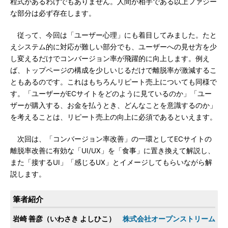
程式があるわけでもありません。人間が相手である以上ファジー
な部分は必ず存在します。
従って、今回は「ユーザー心理」にも着目してみました。たと
えシステム的に対応が難しい部分でも、ユーザーへの見せ方を少
し変えるだけでコンバージョン率が飛躍的に向上します。例え
ば、トップページの構成を少しいじるだけで離脱率が激減するこ
ともあるのです。これはもちろんリピート売上についても同様で
す。「ユーザーがECサイトをどのように見ているのか」「ユー
ザーが購入する、お金を払うとき、どんなことを意識するのか」
を考えることは、リピート売上の向上に必須であるといえます。
次回は、「コンバージョン率改善」の一環としてECサイトの
離脱率改善に有効な「UI/UX」を「食事」に置き換えて解説し、
また「接するUI」「感じるUX」とイメージしてもらいながら解
説します。
筆者紹介
岩崎 善彦（いわさき よしひこ）
株式会社オープンストリーム