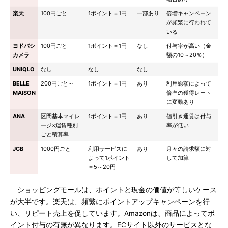
楽天
100円ごと
1ポイント＝1円
一部あり
倍増キャンペーン
が頻繁に行われて
いる
ヨドバシ
100円ごと
1ポイント＝1円
なし
付与率が高い（金
カメラ
額の10～20％）
UNIQLO
なし
なし
なし
BELLE
200円ごと～
1ポイント＝1円
あり
利用総額によって
MAISON
倍率の獲得レート
に変動あり
ANA
区間基本マイレ
1ポイント＝1円
あり
値引き運賃は付与
ージ×運賃種別
率が低い
ごと積算率
JCB
1000円ごと
利用サービスに
あり
月々の請求額に対
よって1ポイント
して加算
＝5～20円
ショッピングモールは、ポイントと現金の価値が等しいケース
が大半です。楽天は、頻繁にポイントアップキャンペーンを行
い、リピート売上を促しています。Amazonは、商品によってポ
イント付与の有無が異なります。ECサイト以外のサービスとな