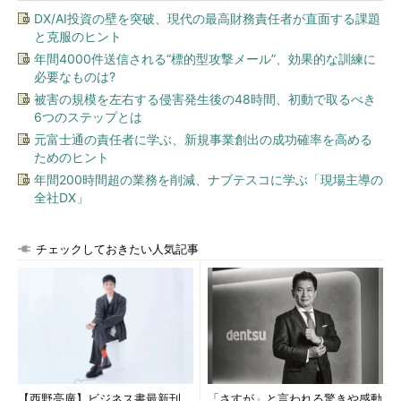
DX/AI投資の壁を突破、現代の最高財務責任者が直面する課題
と克服のヒント
年間4000件送信される“標的型攻撃メール”、効果的な訓練に
必要なものは?
被害の規模を左右する侵害発生後の48時間、初動で取るべき
6つのステップとは
元富士通の責任者に学ぶ、新規事業創出の成功確率を高める
ためのヒント
年間200時間超の業務を削減、ナブテスコに学ぶ「現場主導の
全社DX」
チェックしておきたい人気記事
【西野亮廣】ビジネス書最新刊
「さすが」と言われる驚きや感動