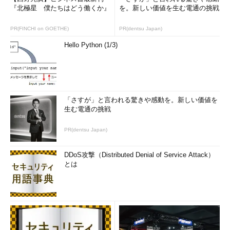
『北極星 僕たちはどう働くか』
を。新しい価値を生む電通の挑戦
PR(FINCHI on GOETHE)
PR(dentsu Japan)
Hello Python (1/3)
「さすが」と言われる驚きや感動を。新しい価値を
生む電通の挑戦
PR(dentsu Japan)
DDoS攻撃（Distributed Denial of Service Attack）
とは