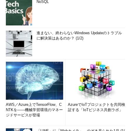
NoSQL
進まない、終わらないWindows Updateのトラブル
に解決策はあるのか？ (1/2)
AWS／Azure上でTensorFlow、C
AzureでIoTプロジェクトを共同検
NTKを――機械学習環境のマネー
証する「IoTビジネス共創ラボ」
ジドサービスが登場
「LINE」に「Webカメラ」、のぞき見られた1月 (1/