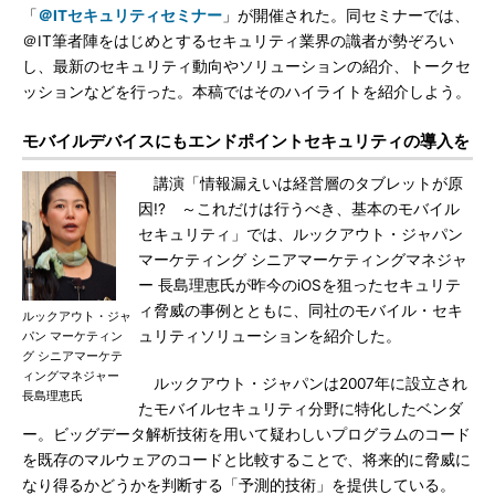
「
＠ITセキュリティセミナー
」が開催された。同セミナーでは、
＠IT筆者陣をはじめとするセキュリティ業界の識者が勢ぞろい
し、最新のセキュリティ動向やソリューションの紹介、トークセ
ッションなどを行った。本稿ではそのハイライトを紹介しよう。
モバイルデバイスにもエンドポイントセキュリティの導入を
講演「情報漏えいは経営層のタブレットが原
因!? ～これだけは行うべき、基本のモバイル
セキュリティ」では、ルックアウト・ジャパン
マーケティング シニアマーケティングマネジャ
ー 長島理恵氏が昨今のiOSを狙ったセキュリテ
ィ脅威の事例とともに、同社のモバイル・セキ
ルックアウト・ジャ
ュリティソリューションを紹介した。
パン マーケティン
グ シニアマーケテ
ィングマネジャー
ルックアウト・ジャパンは2007年に設立され
長島理恵氏
たモバイルセキュリティ分野に特化したベンダ
ー。ビッグデータ解析技術を用いて疑わしいプログラムのコード
を既存のマルウェアのコードと比較することで、将来的に脅威に
なり得るかどうかを判断する「予測的技術」を提供している。