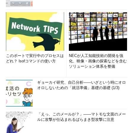
このポートで実行中のプロセスは
NECが人工知能技術の開発を強
どれ？ lsofコマンドの使い方
化、映像・画像の探索などを含む
ソリューション体系を整備
ギョーカイ研究、自己分析――いざという時にオロ
オロしないための「就活準備」基礎の基礎 (1/3)
「えっ、このメールが？」――マトモな文面のメー
ルに攻撃が仕込まれるばらまき型攻撃に注意