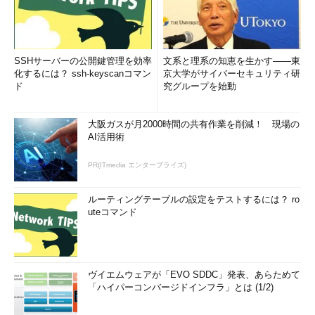
SSHサーバーの公開鍵管理を効率
文系と理系の知恵を生かす――東
化するには？ ssh-keyscanコマン
京大学がサイバーセキュリティ研
ド
究グループを始動
大阪ガスが月2000時間の共有作業を削減！ 現場の
AI活用術
PR(ITmedia エンタープライズ)
ルーティングテーブルの設定をテストするには？ ro
uteコマンド
ヴイエムウェアが「EVO SDDC」発表、あらためて
「ハイパーコンバージドインフラ」とは (1/2)