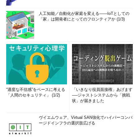
人工知能／自動化が家庭を変える――IoTとしての
「家」は開発者にとってのフロンティアか (1/3)
“適度な不信感”をベースに考える
「いきなり役員面接権」あげます
「人間のセキュリティ」 (1/2)
──ジャストシステムから「挑戦
状」が届きました
ヴイエムウェア、Virtual SAN強化でハイパーコンバ
ージドインフラの選択肢広げる