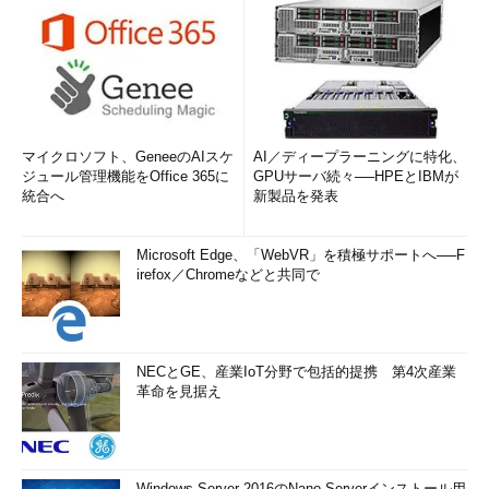
マイクロソフト、GeneeのAIスケ
AI／ディープラーニングに特化、
ジュール管理機能をOffice 365に
GPUサーバ続々──HPEとIBMが
統合へ
新製品を発表
Microsoft Edge、「WebVR」を積極サポートへ──F
irefox／Chromeなどと共同で
NECとGE、産業IoT分野で包括的提携 第4次産業
革命を見据え
Windows Server 2016のNano Serverインストール用