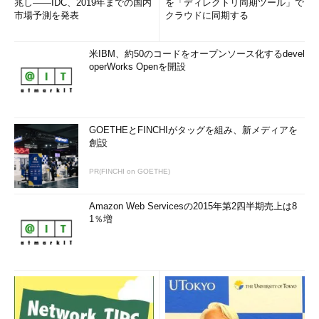
兆し――IDC、2019年までの国内
を「ディレクトリ同期ツール」で
市場予測を発表
クラウドに同期する
関連記事
Web広告からのマルウェア感染「Malvertising」にどう対処す
米IBM、約50のコードをオープンソース化するdevel
べきか
operWorks Openを開設
筆者陣の考える「ランサムウェア」対策
GOETHEとFINCHIがタッグを組み、新メディアを
創設
PR(FINCHI on GOETHE)
Amazon Web Servicesの2015年第2四半期売上は8
1％増