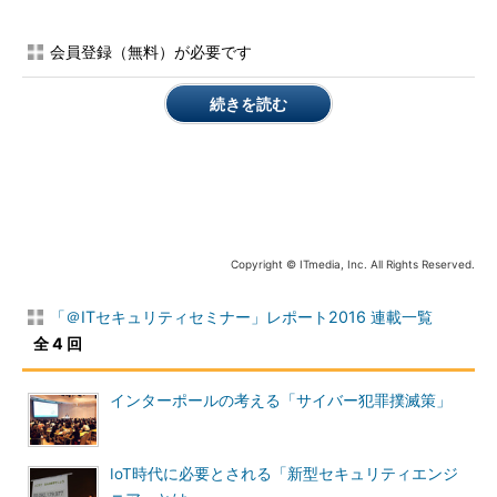
編集部 宮田健氏の進行の下、「最近、旬なお話」「ランサムウ
ェア」「ニュース、情報との接し方」という3つのテーマに関し
会員登録（無料）が必要です
て忌憚のない意見を交わした。
続きを読む
Copyright © ITmedia, Inc. All Rights Reserved.
「＠IT筆者陣の『希望』」登壇者（左から宮田健
氏、川口洋氏、根岸征史氏、辻伸弘氏）
「＠ITセキュリティセミナー」レポート2016 連載一覧
全 4 回
筆者陣が注目する「最近、旬なお話」とは？
「DDoS攻撃」
インターポールの考える「サイバー犯罪撲滅策」
「最近、旬なお話」というテーマでは、始め
に辻氏が「DDoS攻撃」を挙げた。同氏は
IoT時代に必要とされる「新型セキュリティエンジ
「2015年9月ごろから、有名なサイトがDDoS攻