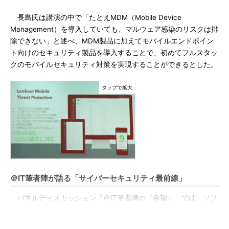
長島氏は講演の中で「たとえMDM（Mobile Device
Management）を導入していても、マルウェア感染のリスクは排
除できない」と述べ、MDM製品に加えてモバイルエンドポイン
ト向けのセキュリティ製品を導入することで、初めてフルスタッ
クのモバイルセキュリティ対策を実現することができるとした。
＠IT筆者陣が語る「サイバーセキュリティ最前線」
パネルディスカッション「＠IT筆者陣の『希望』」では、ソフ
トバンク・テクノロジー 辻伸弘氏、インターネットイニシアテ
ィブ 根岸征史氏、ラック 川口洋氏が登壇し、モデレータの＠IT