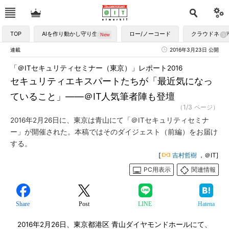
TOP
AIを作り動かし守り生かす
ロー/ノーコード
クラウドネイ
連載
2016年3月23日 公開
「＠ITセキュリティセミナー（東京）」レポート2016
セキュリティエキスパートたちが「最近気になっ
ていること」――＠IT人気筆者陣も登壇
（1/3 ページ）
2016年2月26日に、東京は青山にて「＠ITセキュリティセミナ
ー」が開催された。本稿ではそのダイジェスト（前編）をお届け
する。
[
吉村哲樹
，＠IT]
PC用表示
関連情報
Share
Post
LINE
Hatena
2016年2月26日、東京都港区 青山ダイヤモンドホールにて、