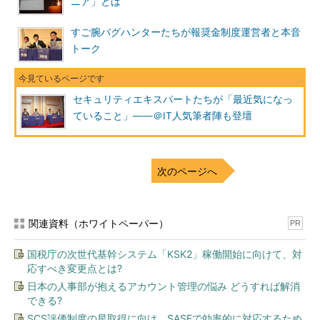
ニア」とは
撃を受けてダウンする事例が少しずつ増えてい
ソフトバンク・テク
る」と述べ、その背景には「DDoS攻撃用ツー
すご腕バグハンターたちが報奨金制度運営者と本音
ノロジー 辻伸弘氏
ル」や、“負荷テスト”という名目でわずか1000
トーク
円程度で使用可能な「DDoS攻撃代行サービス」の普及があると
した。同氏によれば、DDoS攻撃を実行するためのハードルは、
かつてと比べてかなり低くなっているという。
セキュリティエキスパートたちが「最近気になっ
ていること」――＠IT人気筆者陣も登壇
こうしたDDoS攻撃への対策に関して根岸氏は、「わずかなコ
ストで攻撃を仕掛けられる一方、守る側は月に何百万もの費用を
掛けなければいけない。この非対称性は、特に中堅・中小企業に
次のページへ
とってはとてもつらい状況だ」と指摘する。これを受けて辻氏
も、「サイトの稼働率がビジネスに直結する業態ならともかく、
会社案内を載せている程度のサイトであれば、DDoS攻撃対策に
関連資料（ホワイトペーパー）
PR
高額な費用を掛けるのはあまりにもコストパフォーマンスが悪
い」とした上で、「そういうサイトは、『DDoS攻撃を受けて8
国税庁の次世代基幹システム「KSK2」稼働開始に向けて、対
時間程度ダウンするのもやむなし』といった“割り切り”もときに
応すべき変更点とは?
は必要ではないか」と提言を行った。
日本の人事部が抱えるアカウント管理の悩み どうすれば解消
できる?
「各種ネットワーク／セキュリティ機器の脆弱性」
SCS評価制度の星取得に向け、SASEで効率的に対応するため