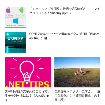
「モバイルアプリ開発に最適な言語はC#」――マイ
クロソフトがXamarinを買収へ
OPNFVがネットワーク機能仮想化の第2版「Brahm
aputra」公開
文字列が他の文字列に含まれてい
自動運転トラクターに学ぶ、「運
るかを調べるには？［JavaScrip
用自動化」と「運用自律化」の本
t］
質 (1/3)