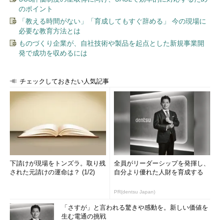
のポイント
続いて根岸氏が取り上げたのは、2015年ごろ
「教える時間がない」「育成してもすぐ辞める」 今の現場に
から取り上げられるようになってきた「ネット
必要な教育方法とは
ワーク機器やセキュリティ機器の脆弱（ぜいじ
ものづくり企業が、自社技術や製品を起点とした新規事業開
ゃく）性」の問題だ。
発で成功を収めるには
根岸氏は、昨年いくつかのネットワーク機器
インターネットイニ
において「搭載ソフトウェアにバックドアが存
チェックしておきたい人気記事
シアティブ 根岸征
在する」という事実が発覚したことに触れ、
史氏
「機器のユーザーは根本対策を打ちようがない
にも関わらず、バックドアの存在を知っている人間がどこかにい
るという、何とも気持ち悪い状況だ」と現状を説明する。
ただし、同氏は「この問題への対策は、根本的にはベンダーか
らのパッチ提供を待つことしかない」としながらも、「不要なポ
下請けが現場をトンズラ。取り残
全員がリーダーシップを発揮し、
ートは閉じる」「開くとしても、インターネット側には開放しな
された元請けの運命は？ (1/2)
自分より優れた人財を育成する
いようにする」など、ユーザー側での設定や管理の工夫によって
も、ある程度リスクを低減することはできると述べた。
PR(dentsu Japan)
「さすが」と言われる驚きや感動を。新しい価値を
「マルバタイジング（不正広告）」
生む電通の挑戦