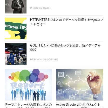
最後に川口氏は、Webサイト上の広告経由で
PR(dentsu Japan)
マルウェアに感染してしまう「マルバタイジン
グ（不正広告）」の問題を最近のトピックとし
HTTP/HTTPSでまとめてデータを取得するwgetコマ
て取り上げた。
ンドとは？
川口氏は「インターネット広告はあらゆるサ
ラック 川口洋氏
イトで表示されるため、感染してもその流入経
路を突き止めるのが非常に難しい」と指摘し、最終的な対策とし
GOETHEとFINCHIがタッグを組み、新メディアを
ては「インターネット広告の全面シャットアウトしかないのが現
創設
状だ」と述べた。同氏によれば、実際にこうした対策を講じる組
PR(FINCHI on GOETHE)
織も出てきているという。しかし同時に、「広告を全面禁止すれ
ば、インターネットメディアのビジネスモデルが成り立たなって
しまう」と同氏は危惧する。
この発言を受けて＠IT編集部 宮田氏も、「マルバタイジング
の危険性は重々承知しているが、一方でインターネットメディア
のビジネスに関わる者として、広告がユーザー側によってシャッ
トアウトされてしまう状況にはかなり危機感を感じる」と、メデ
ィア視点からの見解を述べた。
テープストレージの需要に拡大の
Active Directoryのオブジェクト