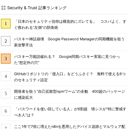
Security & Trust 記事ランキング
「日本のセキュリティ信仰は構造的にズレてる」 コスパよく、す
ぐ救われる“左側”の防衛術
パスキー神話崩壊 Google Password Managerの同期機能を狙う
新攻撃手法
パスキー万能説破れる？ Google同期パスキー実装に見つかっ
た“想定外の穴”
GitHubリポジトリの「侵入口」をどうふさぐ？ 無料で使える6つ
のセキュリティ設定
開発者を狙う“自己拡散型npmワーム”の全貌 400超のパッケージ
に感染拡大
「パスワードを使い回している人」が6割超 情シスが“特に警戒す
べき人”は？
ここ1年で7倍に増えたn8nを悪用したデバイス追跡とマルウェア配